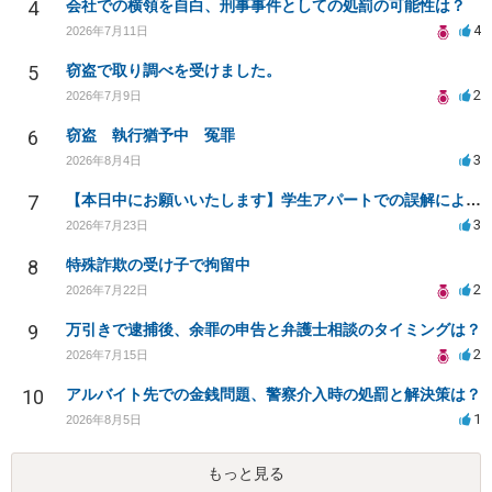
4
会社での横領を自白、刑事事件としての処罰の可能性は？
4
2026年7月11日
5
窃盗で取り調べを受けました。
2
2026年7月9日
6
窃盗 執行猶予中 冤罪
3
2026年8月4日
7
【本日中にお願いいたします】学生アパートでの誤解による窃盗疑惑、今後の対応策は？
3
2026年7月23日
8
特殊詐欺の受け子で拘留中
2
2026年7月22日
9
万引きで逮捕後、余罪の申告と弁護士相談のタイミングは？
2
2026年7月15日
10
アルバイト先での金銭問題、警察介入時の処罰と解決策は？
1
2026年8月5日
もっと見る