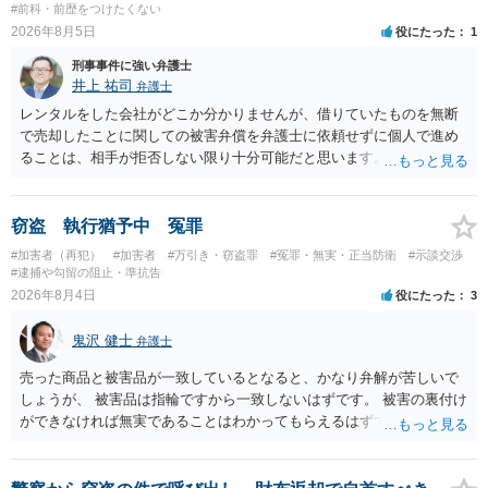
#前科・前歴をつけたくない
2026年8月5日
役にたった
1
刑事事件に強い弁護士
井上 祐司
弁護士
レンタルをした会社がどこか分かりませんが、借りていたものを無断
で売却したことに関しての被害弁償を弁護士に依頼せずに個人で進め
ることは、相手が拒否しない限り十分可能だと思います。 見積を出し
てもらって、それが妥当か（正規品の市場価格と大きく齟齬がない
か）、弁護士に法律相談において助言をもらえば足りるでしょう。
窃盗 執行猶予中 冤罪
#加害者（再犯）
#加害者
#万引き・窃盗罪
#冤罪・無実・正当防衛
#示談交渉
#逮捕や勾留の阻止・準抗告
2026年8月4日
役にたった
3
鬼沢 健士
弁護士
売った商品と被害品が一致しているとなると、かなり弁解が苦しいで
しょうが、 被害品は指輪ですから一致しないはずです。 被害の裏付け
ができなければ無実であることはわかってもらえるはずです。