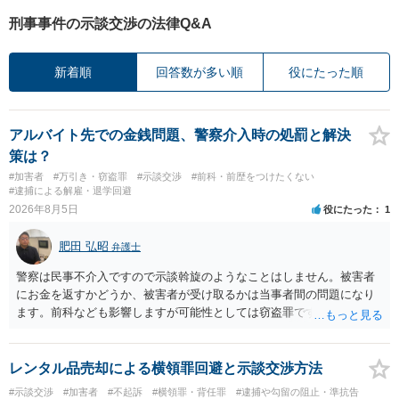
刑事事件の示談交渉の法律Q&A
新着順
回答数が多い順
役にたった順
アルバイト先での金銭問題、警察介入時の処罰と解決
策は？
#加害者
#万引き・窃盗罪
#示談交渉
#前科・前歴をつけたくない
#逮捕による解雇・退学回避
2026年8月5日
役にたった
1
肥田 弘昭
弁護士
警察は民事不介入ですので示談斡旋のようなことはしません。被害者
にお金を返すかどうか、被害者が受け取るかは当事者間の問題になり
ます。前科なども影響しますが可能性としては窃盗罪ですので、逮捕
勾留や略式起訴などの可能性もあります。ご参考にしてください。
レンタル品売却による横領罪回避と示談交渉方法
#示談交渉
#加害者
#不起訴
#横領罪・背任罪
#逮捕や勾留の阻止・準抗告