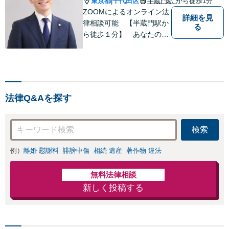
東京都
千代田区
半蔵門駅
から徒歩1分
|
ZOOMによるオンライン法
詳細を見
律相談可能 【半蔵門駅か
る
ら徒歩１分】 あなたの心
を軽くする 半蔵門松本法
律事務所です
法律Q&Aを探す
検索
例）
離婚 慰謝料
誹謗中傷
相続 遺産
著作物 違法
無料法律相談
新しく投稿する