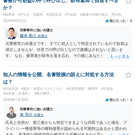
警察から窃盗の件で呼び出し、財布返却で自首すべき
か？
#加害者
#万引き・窃盗罪
#示談交渉
#不起訴
#逮捕や勾留の阻止・準抗告
2026年8月2日
役にたった
5
刑事事件に強い弁護士
藤本 顯人
弁護士
元警察官の弁護士です。 すでに犯人として特定されているので自首は
成立しませんが、任意での呼び出しなので逮捕はされないと思いま
す。 なお、被害者が財布を置き忘れ、その後にあなたがトイレに入
り、再び被害者がトイレに戻ったら財布が無かったような事情がある
と言い逃れはかなり厳しいものと思います。
知人の情報を公開、名誉毀損の訴えに対処する方法
は？
#示談交渉
#前科・前歴をつけたくない
#名誉毀損罪・侮辱罪
#不起訴
#加害者（未成年）
#執行猶予
2026年7月30日
役にたった
1
刑事事件に強い弁護士
泉 亮介
弁護士
氏名と住所が、第三者からも特定できるような内容であった場合、プ
ライバシー権侵害等の権利侵害が認められる可能性はあるかと思われ
ます。 具体的な投稿内容を確認する必要があるかと思われますので、