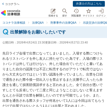
弁護士の方はこちら
ココナラへ
投稿する
探す
閲覧履歴
マイリスト
ログイン
ココナラ法律相談
法律Q&A
刑事事件の法律Q&A
示談交渉の法律Q&
出禁解除をお願いしたいです
公開日時：
2026年4月24日 23:30
更新日時：
2026年4月27日 23:40
先日ライブ会場で出禁になってしまいました。入場する際につけら
れるリストバンドを外し友人に持たせていた為です。入場の際リス
トバンドは外しては行けない、外した場合出ていただくと書いてあ
りました自分の認識では不正に転売するのがアウトで転売ではない
から大丈夫なのではという甘い認識を持っていました。出禁を口頭
で通告された際今後一切出入りを禁止するまた次勝手に入ったら弁
護士を通して損害賠償請求すると言われました。全て自分が悪いで
すしとても反省していて二度と同じようなことはしないと誓えます
なんとか示談で出禁を解除したいのですが可能でしょうか。また、
出禁を通告される際スタッフが何名かいて1人には今回は出てもらう
だけで出禁ではないともう1人には出禁と言われました。