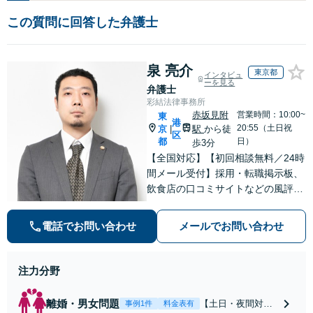
この質問に回答した弁護士
泉 亮介
東京都
インタビュ
ーを見る
弁護士
彩結法律事務所
赤坂見附
営業時間：10:00~
東
港
20:55（土日祝
京
駅
から徒
|
区
都
日）
歩3分
【全国対応】【初回相談無料／24時
間メール受付】採用・転職掲示板、
飲食店の口コミサイトなどの風評被
害対策など実績あり！【刑事】犯罪
の種類を問わず相談可。可能な限り
電話でお問い合わせ
メールでお問い合わせ
早期対応で駆けつけサポート【労
働】不当解雇・残業代請求はおまか
せください
注力分野
離婚・男女問題
【土日・夜間対応
事例1件
料金表有