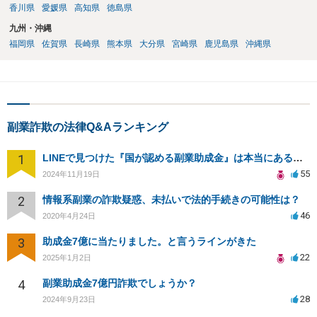
香川県
愛媛県
高知県
徳島県
九州・沖縄
福岡県
佐賀県
長崎県
熊本県
大分県
宮崎県
鹿児島県
沖縄県
副業詐欺の法律Q&Aランキング
1
LINEで見つけた『国が認める副業助成金』は本当にあるのですか？今それで訴えられそうでどうすれば？
55
2024年11月19日
2
情報系副業の詐欺疑惑、未払いで法的手続きの可能性は？
46
2020年4月24日
3
助成金7億に当たりました。と言うラインがきた
22
2025年1月2日
4
副業助成金7億円詐欺でしょうか？
28
2024年9月23日