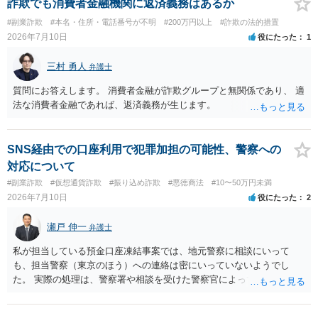
いては弁護士として能力不足なのかもしれません。相手にしない方が
詐欺でも消費者金融機関に返済義務はあるか
良いと思います。ただ、仮想通貨詐欺の被害回復は現実的には難しい
#副業詐欺
#本名・住所・電話番号が不明
#200万円以上
#詐欺の法的措置
かもしれません。
2026年7月10日
役にたった
1
三村 勇人
弁護士
質問にお答えします。 消費者金融が詐欺グループと無関係であり、 適
法な消費者金融であれば、返済義務が生じます。
SNS経由での口座利用で犯罪加担の可能性、警察への
対応について
#副業詐欺
#仮想通貨詐欺
#振り込め詐欺
#悪徳商法
#10〜50万円未満
2026年7月10日
役にたった
2
瀬戸 伸一
弁護士
私が担当している預金口座凍結事案では、地元警察に相談にいって
も、担当警察（東京のほう）への連絡は密にいっていないようでし
た。 実際の処理は、警察署や相談を受けた警察官によってだいぶ変わ
ると思われます。 不安があれば、費用はかかりますが、警察対応につ
いて弁護士に依頼を検討されてください。