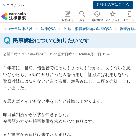
弁護士の方はこちら
ココナラへ
投稿する
探す
閲覧履歴
マイリスト
ログイン
ココナラ法律相談
法律Q&A
詐欺・消費者問題の法律Q&A
副業詐欺
民事訴訟について知りたいです
公開日時：
2026年4月24日 18:33
更新日時：
2026年4月30日 19:40
半年前に、当時、借金苦でにっちもさっちも行かず、良くないと思
いながらも、SNSで知り合った人を信用し、詐欺には利用しない。

警察沙汰にはならないと言う言葉。鵜呑みにし、口座を売却してし
まいました。

今思えばとんでもない事をしたと後悔しております。

昨日裁判所から訴状が届きました。

被害額の方から損害賠償を求められております。

まだ警察から連絡は来ておりません。
