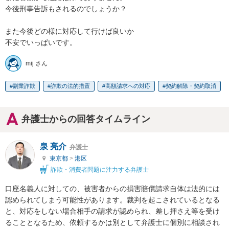
今後刑事告訴もされるのでしょうか？

また今後どの様に対応して行けば良いか

不安でいっぱいです。
mij さん
副業詐欺
詐欺の法的措置
高額請求への対応
契約解除・契約取消
弁護士からの回答タイムライン
泉 亮介
弁護士
東京都
>
港区
詐欺・消費者問題に注力する弁護士
口座名義人に対しての、被害者からの損害賠償請求自体は法的には
認められてしまう可能性があります。裁判を起こされているとなる
と、対応をしない場合相手の請求が認められ、差し押さえ等を受け
ることとなるため、依頼するかは別として弁護士に個別に相談され