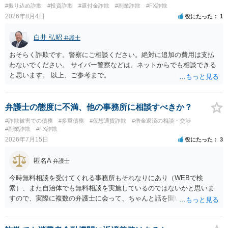
れば、弁護士へ依頼して警告してもらうことも必要になるかもしれま
#振り込め詐欺
#投資詐欺
#還付金詐欺
#副業詐欺
#FX詐欺
せん。
2026年8月4日
役にたった
1
白井 弘昭
弁護士
おそらく詐欺です。警察にご相談ください。絶対に追加の費用は支払
わないでください。 サイバー警察などは、ネットからでも相談できる
と思います。 以上、ご参考まで。
弁護士の態度に不満、他の事務所に相談すべきか？
#詐欺被害での債務
#多重債務
#仮想通貨詐欺
#借金返済の相談・交渉
#副業詐欺
#FX詐欺
2026年7月15日
役にたった
3
匿名A
弁護士
今時無料相談を受けてくれる事務所もそれなりにあり（WEBで検
索）、また自治体でも無料相談を実施しているのではないかと思いま
すので、実際に複数の弁護士に会って、ちゃんと話を聞いてくれる
方、高圧的ではない方に相談した方が良いでしょう。その弁護士の方
はそもそも事案を把握できていないようですので、御相談の案件につ