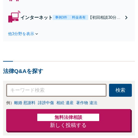
可】【初回相談30
分無料】「相手方
から書面を提示さ
インターネット
【初回相談30分無
事例3件
料金表有
れたら、サインす
料】状況に応じて
る前にご相談を」
手段を使い分け、
経験豊富な弁護士
他3分野を表示
適切な方法で投稿
が全力で交渉にあ
の削除・発信者情
たります！相手方
報開示請求をおこ
と直接話す精神的
ないます「企業や
負担を軽減「弁護
お店の風評被害対
士の交渉で慰謝料
策／売り上げ低下
金額アップ／減額
法律Q&Aを探す
防止のために尽
交渉も対応可」
力」加害者側の対
【完全個室対応】
応可：開示請求の
検索
意見照会が来たと
きの対処法、被害
例）
離婚 慰謝料
誹謗中傷
相続 遺産
著作物 違法
者との示談交渉
無料法律相談
新しく投稿する