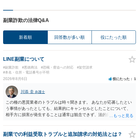
副業詐欺の法律Q&A
新着順
回答数が多い順
役にたった順
LINE副業について
#副業詐欺
#悪徳商法
#恐喝・脅迫への対応
#架空請求
#本名・住所・電話番号が不明
2026年8月6日
役にたった
1
川添 圭
弁護士
この種の悪質業者のトラブルは時々聞きます。 あなたが応募したとい
う事情があったとしても、結果的にキャンセルとしたことについて、
相手方に損害が発生することは通常は観念できず、法的措置を採って
も認められません。この種の言説は半ば脅しのようなものです。 ま
ず、最寄りの消費生活センターへ相談し、連絡を無視してよいかどう
かのアドバイスを受けられることをお勧めします。しつこいようであ
副業での利益受取トラブルと追加請求の対処法とは？