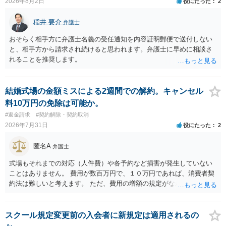
2026年8月2日
役にたった
2
稲井 要介
弁護士
おそらく相手方に弁護士名義の受任通知を内容証明郵便で送付しない
と、相手方から請求され続けると思われます。弁護士に早めに相談さ
れることを推奨します。
結婚式場の金額ミスによる2週間での解約。キャンセル
料10万円の免除は可能か。
#返金請求
#契約解除・契約取消
2026年7月31日
役にたった
2
匿名A
弁護士
式場もそれまでの対応（人件費）や各予約など損害が発生していない
ことはありません。 費用が数百万円で、１０万円であれば、消費者契
約法は難しいと考えます。 ただ、費用の増額の規定がなかったのに増
額するのは契約違反ですので、増額に応じずに契約を維持すればよい
ということになり、解約するのは理由がないことになります。
スクール規定変更前の入会者に新規定は適用されるの