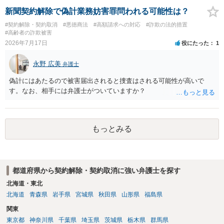
て、契約不適合責任を理由に契約を解除してれば、 原状回復義務とし
新聞契約解除で偽計業務妨害罪問われる可能性は？
て、相談者さんは、商品の返品義務を負うことになります。 ただし、
#契約解除・契約取消
#悪徳商法
#高額請求への対応
#詐欺の法的措置
訴訟上何等かの形で、返品義務の有無が争われ争点化していたが、 結
#高齢者の詐欺被害
論として、返品義務が存在しないというような判断が判決理由中で下
2026年7月17日
役にたった
1
されていれば、 相手は返品請求を再度主張できない可能性はあります
（信義則による主張制限）。
永野 広美
弁護士
偽計にはあたるので被害届出されると捜査はされる可能性が高いで
す。なお、相手には弁護士がついていますか？
もっとみる
都道府県から契約解除・契約取消に強い弁護士を探す
北海道・東北
北海道
青森県
岩手県
宮城県
秋田県
山形県
福島県
関東
東京都
神奈川県
千葉県
埼玉県
茨城県
栃木県
群馬県