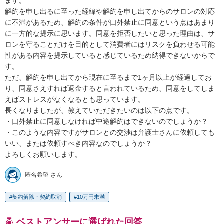
ます。

解約を申し出るに至った経緯や解約を申し出てからのサロンの対応
に不満があるため、解約の条件が口外禁止に同意という点はあまり
に一方的な提示に思います。同意を拒否したいと思った理由は、サ
ロンを守ることだけを目的として消費者にはリスクを負わせる可能
性がある内容を提示していると感じているため納得できないからで
す。

ただ、解約を申し出てから現在に至るまで1ヶ月以上が経過してお
り、同意さえすれば返金すると言われているため、同意をしてしま
えばストレスがなくなるとも思っています。

長くなりましたが、教えていただきたいのは以下の点です。

・口外禁止に同意しなければ中途解約はできないのでしょうか？

・このような内容ですがサロンとの交渉は弁護士さんに依頼しても
いい、または依頼すべき内容なのでしょうか？

よろしくお願いします。
匿名希望 さん
契約解除・契約取消
10万円未満
ベストアンサーに選ばれた回答