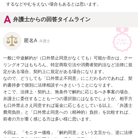
するなどやむをえない場合もあるとは思います。
弁護士からの回答タイムライン
匿名A
弁護士
一般に中途解約が（口外禁止同意がなくても）可能か否かは、クー
リングオフはもちろん、特定商取引法や消費者契約法など法律に規
定がある場合、契約上に規定がある場合になります。

なので、どうしても「口外禁止不同意」にこだわるのであれば、契
約書持参で個別に法律相談すべきということになります。

そこで、法律上・契約上、無条件で解約に応じるべき事案の場合、
弁護士に委任することも一つの選択肢にはなるでしょうが、相手方
も口外禁止さえ同意すれば返金に応じるとしている以上、「弁護士
費用負担」と「口外禁止同意への（精神的）負担」を比較すれば、
前者の方が重く感じる方は多い様に思います。

今回は、「モニター価格」「解約同意」という文言から、逆に法律