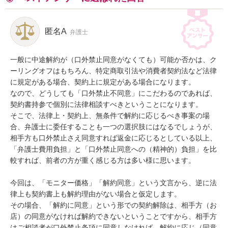
匿名A
弁護士
一般に中途解約が（口外禁止同意がなくても）可能か否かは、ク
ーリングオフはもちろん、特定商取引法や消費者契約法など法律
に規定がある場合、契約上に規定がある場合になります。

なので、どうしても「口外禁止不同意」にこだわるのであれば、
契約書持参で個別に法律相談すべきということになります。

そこで、法律上・契約上、無条件で解約に応じるべき事案の場
合、弁護士に委任することも一つの選択肢にはなるでしょうが、
相手方も口外禁止さえ同意すれば返金に応じるとしている以上、
「弁護士費用負担」と「口外禁止同意への（精神的）負担」を比
較すれば、前者の方が重く感じる方は多い様に思います。

今回は、「モニター価格」「解約同意」という文言から、逆に法
律上も契約書上も解約理由がない場合と仮定します。

その場合、「解約に同意」という形での契約解除は、相手方（お
店）の同意がなければ解約できないということですから、相手方
はご相談者が口外禁止条項に同意しなければ、解約に応じ（同意