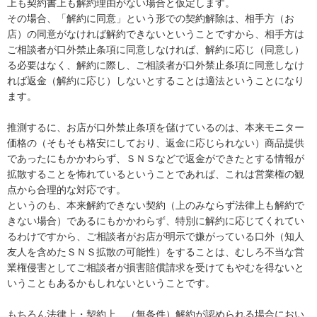
上も契約書上も解約理由がない場合と仮定します。

その場合、「解約に同意」という形での契約解除は、相手方（お
店）の同意がなければ解約できないということですから、相手方は
ご相談者が口外禁止条項に同意しなければ、解約に応じ（同意し）
る必要はなく、解約に際し、ご相談者が口外禁止条項に同意しなけ
れば返金（解約に応じ）しないとすることは適法ということになり
ます。

推測するに、お店が口外禁止条項を儲けているのは、本来モニター
価格の（そもそも格安にしており、返金に応じられない）商品提供
であったにもかかわらず、ＳＮＳなどで返金ができたとする情報が
拡散することを怖れているということであれば、これは営業権の観
点から合理的な対応です。

というのも、本来解約できない契約（上のみならず法律上も解約で
きない場合）であるにもかかわらず、特別に解約に応じてくれてい
るわけですから、ご相談者がお店が明示で嫌がっている口外（知人
友人を含めたＳＮＳ拡散の可能性）をすることは、むしろ不当な営
業権侵害としてご相談者が損害賠償請求を受けてもやむを得ないと
いうこともあるかもしれないということです。

もちろん法律上・契約上、（無条件）解約が認められる場合におい