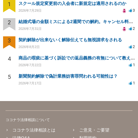
1
スクール規定変更前の入会者に新規定は適用されるのか
3
2026年7月29日
2
結婚式場の金額ミスによる2週間での解約。キャンセル料10万円の免除は可能か。
2
2026年7月31日
3
契約解除が出来ないく解除伝えても無視請求をされる
2
2026年8月2日
4
商品の瑕疵に基づく訴訟での返品義務の有無について教えてください
1
2026年7月22日
5
新聞契約解除で偽計業務妨害罪問われる可能性は？
1
2026年7月17日
ココナラ法律相談について
ココナラ法律相談とは
ご意見・ご要望
法律Q&A
利用規約