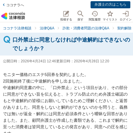
弁護士の方はこちら
ココナラへ
投稿する
探す
閲覧履歴
マイリスト
ログイン
ココナラ法律相談
法律Q&A
詐欺・消費者問題の法律Q&A
契約解除
口外禁止に同意しなければ中途解約はできないの
でしょうか？
公開日時：
2026年4月24日 12:46
更新日時：
2026年4月28日 12:20
モニター価格のエステ5回券を契約しました。

2回施術終了後に中途解約を申し出ました。

中途解約同意書の中に、「口外禁止」という項目があり、その部分
に同意ができない旨を伝えると、トラブル防止のため弁護士確認の
もと中途解約の皆様にお願いしているためご理解ください、と返答
がありました。同意をしないと解約ができないのかを問うと、義務
では無いが返金・解約には同意が必須条件という曖昧な回答があり
ました。また、顧問弁護士が作成した書類である、これまで解約に
至った消費者は皆同意しているとの発言があり、同意への圧を感じ