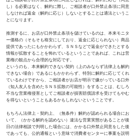
し）る必要はなく、解約に際し、ご相談者が口外禁止条項に同意
しなければ返金（解約に応じ）しないとすることは適法というこ
とになります。

推測するに、お店が口外禁止条項を儲けているのは、本来モニタ
ー価格の（そもそも格安にしており、返金に応じられない）商品
提供であったにもかかわらず、ＳＮＳなどで返金ができたとする
情報が拡散することを怖れているということであれば、これは営
業権の観点から合理的な対応です。

というのも、本来解約できない契約（上のみならず法律上も解約
できない場合）であるにもかかわらず、特別に解約に応じてくれ
ているわけですから、ご相談者がお店が明示で嫌がっている口外
（知人友人を含めたＳＮＳ拡散の可能性）をすることは、むしろ
不当な営業権侵害としてご相談者が損害賠償請求を受けてもやむ
を得ないということもあるかもしれないということです。

もちろん法律上・契約上、（無条件）解約が認められる場合にお
いて、（かかる解約を認めない）違法な営業実態があることが後
日の法律相談で判明した場合には、かかる口外禁止同意をした後
であっても、公的通報という意味で消費者センターに事案を説明