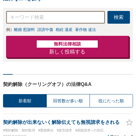
検索
例）
離婚 慰謝料
誹謗中傷
相続 遺産
著作物 違法
無料法律相談
新しく投稿する
契約解除（クーリングオフ）の法律Q&A
新着順
回答数が多い順
役にたった順
契約解除が出来ないく解除伝えても無視請求をされる
#契約解除・契約取消
#悪徳商法
#架空請求
#高額請求への対応