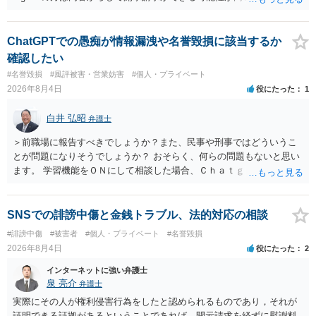
ただ、アカウントが削除されていると開示請求は失敗する可能性が高
いでしょう。７月中にアカウントが削除されている場合、今から進め
ても失敗する可能性が高いように思われます。 相手を特定できた場
ChatGPTでの愚痴が情報漏洩や名誉毀損に該当するか
合、相手に全ての弁護士費用を負担させることは可能でしょうか？ →
確認したい
訴訟外の交渉で相手方が認めれば負担させることができるでしょう。
#名誉毀損
#風評被害・営業妨害
#個人・プライベート
訴訟で判決となった場合は、実際の弁護士費用が認められる場合と認
2026年8月4日
役にたった
1
められない場合があり何ともいえないところでしょう。
白井 弘昭
弁護士
＞前職場に報告すべきでしょうか？また、民事や刑事ではどういうこ
とが問題になりそうでしょうか？ おそらく、何らの問題もないと思い
ます。 学習機能をＯＮにして相談した場合、Ｃｈａｔｇｐｔがｏｐｅ
ｎＡＩに相談内容を蓄積し、他の質問者への何らかの回答の際に参照
する可能性がありますが、個人名や会社名を特定していない限り、一
般論として抽象化されて回答に織り込まれる可能性が生じるにすぎま
SNSでの誹謗中傷と金銭トラブル、法的対応の相談
せんので、その情報自体が、秘密情報に当たるとは思えませんし、名
#誹謗中傷
#被害者
#個人・プライベート
#名誉毀損
誉棄損として、個人や会社に対する誹謗中傷の不特定多数への公開に
2026年8月4日
役にたった
2
当たるとも思われません。 もちろん、誰がその内容をｃｈａｔｇｐｔ
に入力したかも第三者にしられることはないので、個人や会社の特定
インターネットに強い弁護士
をせずに書き込んだことで（おそらく特定して書き込んだとして
泉 亮介
弁護士
も）、相談者さんが刑事民事の責任に問われることはないでしょう。
実際にその人が権利侵害行為をしたと認められるものであり，それが
私見ながらご参考まで。
証明できる証拠があるということであれば，開示請求を経ずに慰謝料