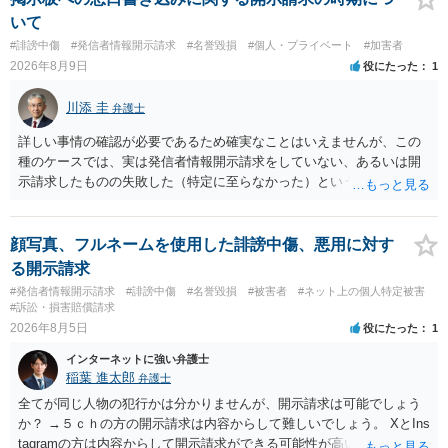
いて
#誹謗中傷
#発信者情報開示請求
#名誉毀損
#個人・プライベート
#加害者
2026年8月9日
役にたった
1
川添 圭
弁護士
詳しい事情の確認が必要であるため確実なことはいえませんが、この
種のケースでは、実は発信者情報開示請求をしていない、あるいは開
示請求したものの失敗した（特定に至らなかった）という事案が比較
的多いです（特に、発信者情報開示請求を行ったことを誇示するよう
な投稿をする場合にはなおさら）。
顔写真、フルネームを使用した誹謗中傷、悪用に対す
る開示請求
#発信者情報開示請求
#誹謗中傷
#名誉毀損
#被害者
#ネット上の個人特定被害
#訴訟・損害賠償請求
2026年8月5日
役にたった
1
インターネットに強い弁護士
稲葉 進太郎
弁護士
全てが同じ人物の犯行かは分かりませんが、開示請求は可能でしょう
か？ →５ｃｈの方の開示請求は内容からして難しいでしょう。 XとIns
tagramの方は内容からして開示請求ができる可能性が高いでしょう。