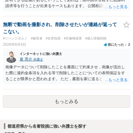
請求等を行うことが出来るケースもあります。 公開相談の場では回答
は難しいかと思われますので，お手持ちの証拠資料を持参の上弁護士
に個別に相談されると良いでしょう。
無断で動画を撮影され、削除させたいが連絡が返って
こない。
#リベンジポルノ
#被害者
#名誉毀損
#肖像権侵害
#個人情報削除
2026年8月4日
役にたった
2
インターネットに強い弁護士
泉 亮介
弁護士
画像データについて削除したことを書面にて約束させ，画像が流出し
た際に違約金条項を入れる等で削除したことについての表明保証をす
ることが限界かと思われます。 ただ，書面を家に送ると家族に不貞行
為が発覚しご自身が慰謝料請求を受けるリスクがあるため，書面で削
除等を求めることは避けたほうが良いかと思われます。
もっとみる
都道府県から名誉毀損に強い弁護士を探す