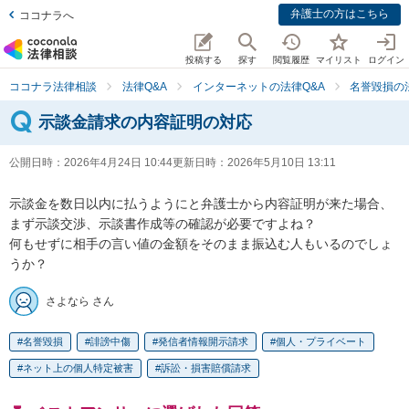
弁護士の方はこちら
ココナラへ
投稿する
探す
閲覧履歴
マイリスト
ログイン
ココナラ法律相談
法律Q&A
インターネットの法律Q&A
名誉毀損の
示談金請求の内容証明の対応
公開日時：
2026年4月24日 10:44
更新日時：
2026年5月10日 13:11
示談金を数日以内に払うようにと弁護士から内容証明が来た場合、

まず示談交渉、示談書作成等の確認が必要ですよね？

何もせずに相手の言い値の金額をそのまま振込む人もいるのでしょ
うか？
さよなら さん
名誉毀損
誹謗中傷
発信者情報開示請求
個人・プライベート
ネット上の個人特定被害
訴訟・損害賠償請求