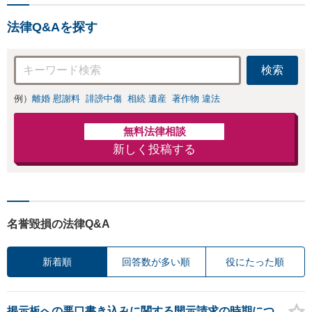
しっかりと伺い、最適な解
決策を提案【年中無休・早
法律Q&Aを探す
朝夜間対応可能（要予
約）】
検索
例）
離婚 慰謝料
誹謗中傷
相続 遺産
著作物 違法
無料法律相談
新しく投稿する
名誉毀損の法律Q&A
新着順
回答数が多い順
役にたった順
掲示板への悪口書き込みに関する開示請求の時期につ