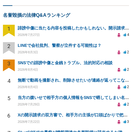
名誉毀損の法律Q&Aランキング
1
誹謗中傷に当たる内容を投稿したかもしれない。開示請求や民事刑事裁判に発展しうるのか教えて欲しい。
4
2026年7月27日
2
LINEで会社批判、警察が立件する可能性は？
2
2026年8月3日
3
SNSでの誹謗中傷と金銭トラブル、法的対応の相談
2
2026年8月4日
4
無断で動画を撮影され、削除させたいが連絡が返ってこない。
2
2026年8月4日
5
当方の腹いせで相手方の個人情報をSNSで晒してしまい名誉毀損させてしまったかもしれない
2
2026年7月29日
6
Xの開示請求の双方審で、相手方の主張が口頭ばかりで把握しきれません
3
2026年7月22日