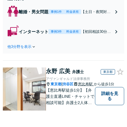
離婚・男女問題
【土日・夜間対応
事例1件
料金表有
可】【初回相談30
分無料】「相手方
から書面を提示さ
インターネット
【初回相談30分無
事例3件
料金表有
れたら、サインす
料】状況に応じて
る前にご相談を」
手段を使い分け、
経験豊富な弁護士
他3分野を表示
適切な方法で投稿
が全力で交渉にあ
の削除・発信者情
たります！相手方
報開示請求をおこ
と直接話す精神的
ないます「企業や
負担を軽減「弁護
永野 広美
お店の風評被害対
弁護士
東京都
士の交渉で慰謝料
策／売り上げ低下
アヴァンギャルド法律事務所
金額アップ／減額
防止のために尽
東京都
渋谷区
恵比寿駅
から徒歩1分
|
交渉も対応可」
力」加害者側の対
【恵比寿駅徒歩1分】【弁
【完全個室対応】
詳細を見
応可：開示請求の
護士直通LINE・チャットで
る
意見照会が来たと
相談可能】弁護士2人体制
きの対処法、被害
で案件に取り組み、多角的
者との示談交渉
な視点から迅速に解決に導
きます。依頼者様のお話を