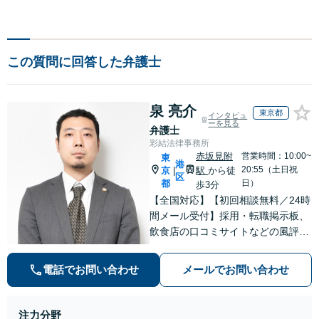
この質問に回答した弁護士
泉 亮介
東京都
インタビュ
ーを見る
弁護士
彩結法律事務所
赤坂見附
営業時間：10:00~
東
港
20:55（土日祝
京
駅
から徒
|
区
都
日）
歩3分
【全国対応】【初回相談無料／24時
間メール受付】採用・転職掲示板、
飲食店の口コミサイトなどの風評被
害対策など実績あり！【刑事】犯罪
の種類を問わず相談可。可能な限り
電話でお問い合わせ
メールでお問い合わせ
早期対応で駆けつけサポート【労
働】不当解雇・残業代請求はおまか
せください
注力分野