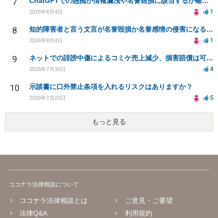
7
ChatGPTでの愚痴が情報漏洩や名誉毀損に該当するか確認したい
1
2026年8月4日
8
知的障害者と言う文言が名誉毀損か名誉感情の侵害になるか教えてほしい。
1
2026年8月4日
9
ネットでの誹謗中傷によるコミケ売上減少、損害賠償は可能か？
4
2026年7月30日
10
示談書に口外禁止条項を入れるリスクはありますか？
5
2026年7月23日
もっと見る
ココナラ法律相談について
ココナラ法律相談とは
ご意見・ご要望
法律Q&A
利用規約