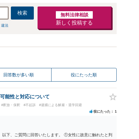
検索
無料法律相談
新しく投稿する
 違法
回答数が多い順
役にたった順
可能性と対応について
#釈放・保釈
#不起訴
#逮捕による解雇・退学回避
役にたった
1
。 以下、ご質問に回答いたします。 ①女性に故意に触れたと判