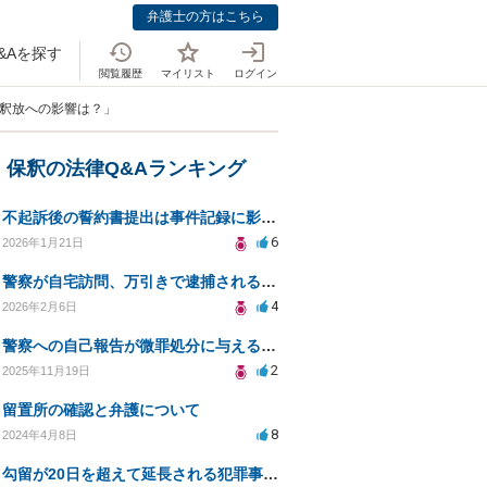
弁護士の方はこちら
&Aを探す
閲覧履歴
マイリスト
ログイン
や釈放への影響は？」
・保釈の法律Q&Aランキング
不起訴後の誓約書提出は事件記録に影響するか？
6
2026年1月21日
警察が自宅訪問、万引きで逮捕される可能性は？
4
2026年2月6日
警察への自己報告が微罪処分に与える影響は？
2
2025年11月19日
留置所の確認と弁護について
8
2024年4月8日
勾留が20日を超えて延長される犯罪事例について教えてください