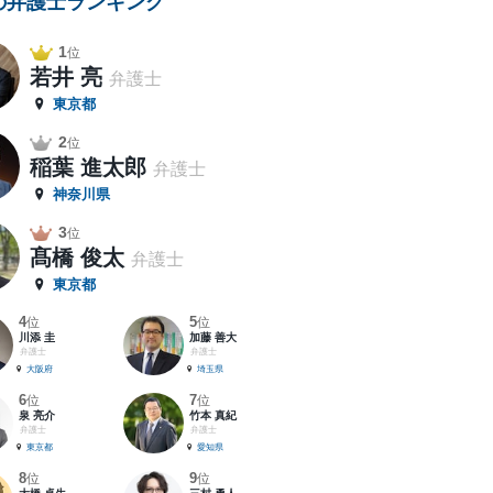
の弁護士ランキング
1
位
若井 亮
弁護士
東京都
2
位
稲葉 進太郎
弁護士
神奈川県
3
位
髙橋 俊太
弁護士
東京都
4
5
位
位
川添 圭
加藤 善大
弁護士
弁護士
大阪府
埼玉県
6
7
位
位
泉 亮介
竹本 真紀
弁護士
弁護士
東京都
愛知県
8
9
位
位