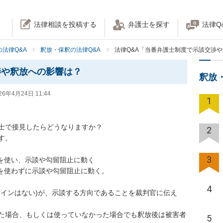
法律相談を投稿する
弁護士を探す
法律Q
法律Q&A
釈放・保釈の法律Q&A
法律Q&A「当番弁護士制度で示談交渉
渉や釈放への影響は？
釈放
26年4月24日 11:44
1
士で接見したらどうなりますか？

2
。

3
を使い、示談や勾留阻止に動く　

を使わずに示談や勾留阻止に動く。

4
サインはない)が、示談する方向であることを裁判官に伝え
た場合、もしくは使っていなかった場合でも釈放後は被害者
5