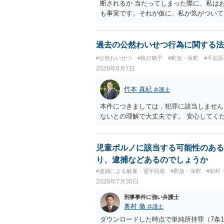
断されるか 当たってしまった際に、私は
も事実です。それが仮に、私が気がついて
のでしょうか？ お伺いする限り、故意が
の可能性 この行為により、痴漢やその他
でしょうか？ 誤って当たってしまっただ
過去の公然わいせつ行為に関する法
らすると、この後に呼び出される可能性は
#公然わいせつ
#執行猶予
#釈放・保釈
#不起訴
ほどの期間逮捕呼び出しの可能性があると
2026年8月7日
低いと思います。 連絡が来ることはない
竹本 真紀
弁護士
本件につきましては，犯罪に該当しません
ないとの理解で大丈夫です。 安心してく
児童ポルノに該当する可能性のある
り、逮捕などあるのでしょうか
#逮捕による解雇・退学回避
#釈放・保釈
#前科
2026年7月30日
刑事事件に強い弁護士
奥村 徹
弁護士
ダウンロードした時点で単純所持罪（7条