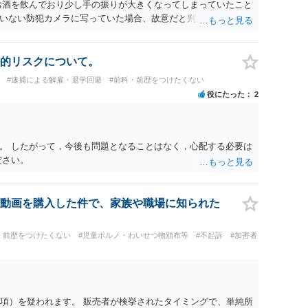
お酒を飲んでおり少し手の振りが大きくなってしまっていたこと
いない防犯カメラに写っていた場合、故意だと判定されやすい
あると判断されることは無いかと思います。 ②逮捕、呼び出し
の犯罪を犯したとして、逮捕、呼び出しされる可能性はどれほど
けであり、さらにその場で女性等のアクションが無かったことか
的リスクについて。
極めて低いと思います。 ③逮捕呼び出しまでの期間 大体どれ
#逮捕による解雇・退学回避
#前科・前歴をつけたくない
考えれば良いのでしょうか？ 逮捕や呼び出しの可能性は極めて
役にたった
2
でしょう。
。 したがって，今後も問題となることはなく，心配する必要は
ださい。
動画を購入した件で、家族や職場に知られた
・前歴をつけたくない
#児童ポルノ・わいせつ物頒布等
#不起訴
#加害者
1項）を疑われます。 販売者が検挙されたタイミングで、単純所