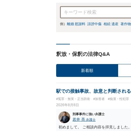
例）
離婚 慰謝料
誹謗中傷
相続 遺産
著作物
釈放・保釈の法律Q&A
新着順
駅での接触事故、故意と判断される
#冤罪・無実・正当防衛
#加害者
#痴漢・性犯罪
2026年8月8日
刑事事件に強い弁護士
若井 亮
弁護士
初めまして。 ご相談内容を拝見しました