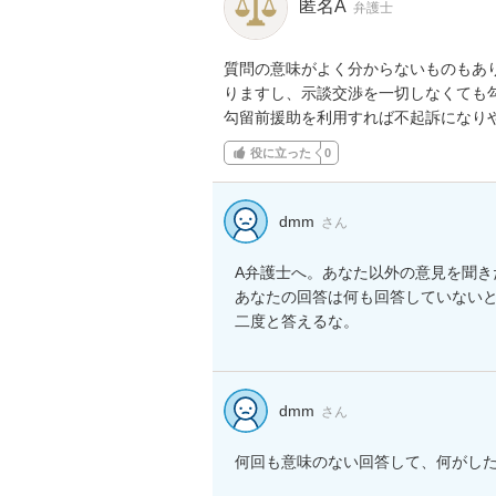
匿名A
弁護士
質問の意味がよく分からないものもあ
りますし、示談交渉を一切しなくても勾
勾留前援助を利用すれば不起訴になり
役に立った
0
dmm
さん
A弁護士へ。あなた以外の意見を聞き
あなたの回答は何も回答していないと
二度と答えるな。
dmm
さん
何回も意味のない回答して、何がし