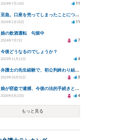
11
2024年7月14日
至急。口座を売ってしまったことについて
11
2024年1月15日
娘の飲酒運転 勾留中
7
2024年7月7日
今後どうなるのでしょうか？
4
2023年11月11日
弁護士の先生経験で、初公判終わり結審です、判決は、実刑？執行猶予?示談成立、初犯 見解お願い致します
3
2023年10月31日
娘が窃盗で逮捕、今後の法的手続きと対応策は？
4
2026年5月23日
もっと見る