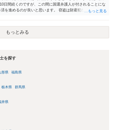
10日間続くのですが、この間に国選弁護人が付されることにな
弁済を進めるのが良いと思います。 窃盗は財産犯なので、被害
ればかなり有利な判断に傾きます。 また、早期釈放を目指すと
ただきつつ弁済を進めるのが肝心です。
もっとみる
士を探す
山形県
福島県
栃木県
群馬県
福井県