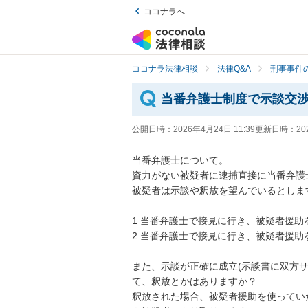
ココナラへ
ココナラ法律相談
法律Q&A
刑事事件の
当番弁護士制度で示談交
公開日時：
2026年4月24日 11:39
更新日時：
20
当番弁護士について。

資力がない被疑者に逮捕直接に当番弁護
被疑者は示談や釈放を望んでいるとします
1 当番弁護士で接見に行き、被疑者援助
2 当番弁護士で接見に行き、被疑者援助
また、示談が正確に成立(示談書に双方
て、釈放とかはありますか？

釈放された場合、被疑者援助を使ってい