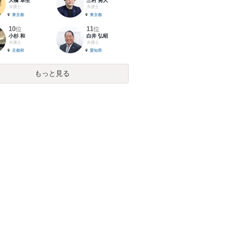
大橋 卓生
三村 勇人
弁護士
弁護士
東京都
東京都
10
11
位
位
小杉 和
白井 弘昭
弁護士
弁護士
京都府
愛知県
もっと見る