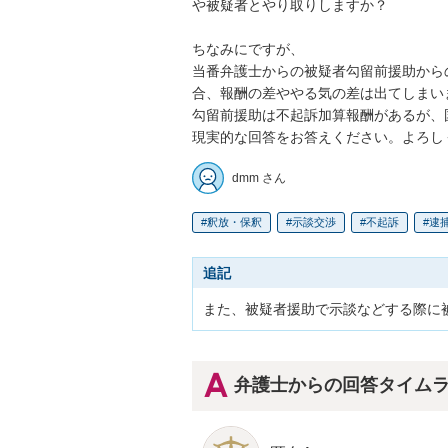
や被疑者とやり取りしますか？

ちなみにですが、

当番弁護士からの被疑者勾留前援助から
合、報酬の差ややる気の差は出てしまいま
勾留前援助は不起訴加算報酬があるが、
現実的な回答をお答えください。よろし
dmm さん
釈放・保釈
示談交渉
不起訴
逮
追記
また、被疑者援助で示談などする際に
弁護士からの回答タイム