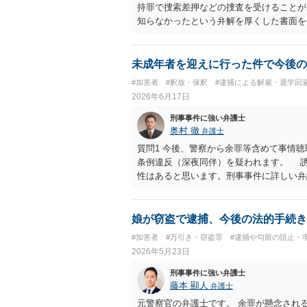
持罪で捜索差押などの捜査を受けることが
知らなかったという弁解を厚くした書面を
未成年者を迎えに行った件で今後の
#加害者
#釈放・保釈
#逮捕による解雇・退学回
2026年6月17日
刑事事件に強い弁護士
奥村 徹
弁護士
質問1 今後、警察から余罪等含めて事情
条例違反（深夜同伴）を疑われます。 
性はあると思います。刑事事件に詳しい弁護
連絡が来た場合、もう連絡してこないでほ
か送信すると、口止め・口裏合わせと誤解
娘が窃盗で逮捕、今後の法的手続き
#加害者
#万引き・窃盗罪
#逮捕や勾留の阻止・
2026年5月23日
刑事事件に強い弁護士
藤本 顯人
弁護士
元警察官の弁護士です。 余罪が懸念され