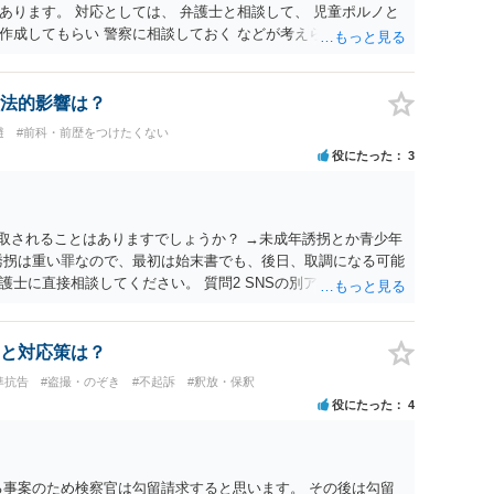
あります。 対応としては、 弁護士と相談して、 児童ポルノと
作成してもらい 警察に相談しておく などが考えられます。
法的影響は？
避
#前科・前歴をつけたくない
役にたった
3
聴取されることはありますでしょうか？ →未成年誘拐とか青少年
誘拐は重い罪なので、最初は始末書でも、後日、取調になる可能
士に直接相談してください。 質問2 SNSの別アカウントから
しい旨を伝えることは大丈夫でしょうか？ → こちらからなに
される恐れがあるので、無視するのがいいでしょう
と対応策は？
準抗告
#盗撮・のぞき
#不起訴
#釈放・保釈
役にたった
4
る事案のため検察官は勾留請求すると思います。 その後は勾留