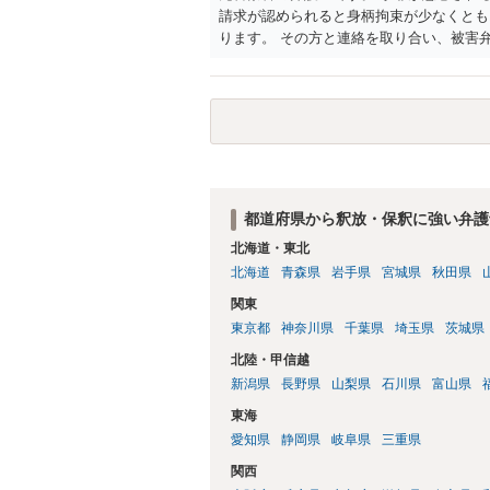
請求が認められると身柄拘束が少なくとも
ります。 その方と連絡を取り合い、被害
届取り下げとまでいななくても被害弁済す
しても、身元引受人に親御さんになってい
都道府県から釈放・保釈に強い弁護
北海道・東北
北海道
青森県
岩手県
宮城県
秋田県
関東
東京都
神奈川県
千葉県
埼玉県
茨城県
北陸・甲信越
新潟県
長野県
山梨県
石川県
富山県
東海
愛知県
静岡県
岐阜県
三重県
関西