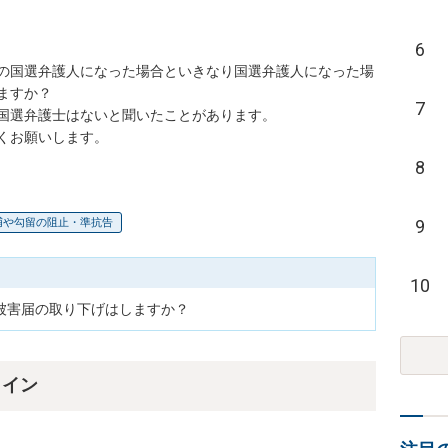
6
の国選弁護人になった場合といきなり国選弁護人になった場
すか？

7
国選弁護士はないと聞いたことがあります。

くお願いします。
8
9
捕や勾留の阻止・準抗告
10
被害届の取り下げはしますか？
ライン