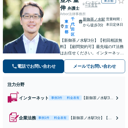
東京都
インタビュ
ーを見る
伸
弁護士
Arbor法律事務所
千
新御茶ノ水駅
営業時間：
東
代
本日定休日
から徒歩3分
京
|
田
都
区
【新御茶ノ水駅3分】【初回相談無
料】【顧問契約可】最先端のIT法務
はお任せください。インターネット
社会の複雑な法的課題に対処し、ビ
ジネスの成長をサポート「クリエイ
電話でお問い合わせ
メールでお問い合わせ
ター・発信者の権利保護」契約書の
作成、知的財産権の保護、コンプラ
注力分野
イアンス体制の構築など
インターネット
【新御茶ノ水駅3
事例3件
料金表有
分】【初回相談無
料】【顧問契約
可】【トラスト&
企業法務
【新御茶ノ水駅3分】【初
事例1件
料金表有
セーフティ協会パ
回相談無料】【顧問契約
ートナー弁護士】