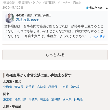
#家賃交渉
#賃貸契約トラブル
#賃料回収
#オーナー・売主側
2026年5月25日
役にたった
1
不動産・住まいに強い弁護士
髙橋 友佑
弁護士
賃料増額は、当事者間で協議が整わなければ、調停を申し立てること
になり、それでも話し合いがまとまらなければ、訴訟に移行すること
になります。 弁護士費用は、事務所によってまちまちですが、調停の
場合は着手金３３万円以上、訴訟に移行した場合は、プラスで１１万
円以上としている事務所が多いように思います。これとは別途に、成
果に応じた成功報酬も発生します。 さらに、賃料増額調停では、イン
もっとみる
ターネット等で収集した資料を基に話し合うこともありますが（な
お、生成ＡＩは根拠資料とはできません）、訴訟では、不動産の適正
な賃料を鑑定するため、不動産鑑定士に鑑定を依頼することもあり、
物件の規模等にもよりますが、数十万円以上の鑑定料がかかる場合も
都道府県から家賃交渉に強い弁護士を探す
あります。 これらコストと、増額を受けられる賃料とを比較考量し
て、実際に手続きを進めていくのかご判断いただくことになります。
北海道・東北
まずは、お近くの弁護士にご相談ください。
北海道
青森県
岩手県
宮城県
秋田県
山形県
福島県
関東
東京都
神奈川県
千葉県
埼玉県
茨城県
栃木県
群馬県
北陸・甲信越