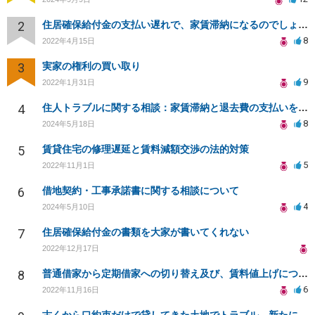
2
住居確保給付金の支払い遅れで、家賃滞納になるのでしょうか？更新料の支払いはいないといけないですか？
8
2022年4月15日
3
実家の権利の買い取り
9
2022年1月31日
4
住人トラブルに関する相談：家賃滞納と退去費の支払いを拒否され、管理鍵の横領も発生
8
2024年5月18日
5
賃貸住宅の修理遅延と賃料減額交渉の法的対策
5
2022年11月1日
6
借地契約・工事承諾書に関する相談について
4
2024年5月10日
7
住居確保給付金の書類を大家が書いてくれない
2022年12月17日
8
普通借家から定期借家への切り替え及び、賃料値上げについて
6
2022年11月16日