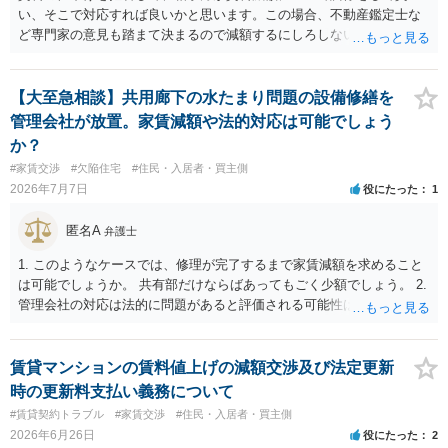
い、そこで対応すれば良いかと思います。この場合、不動産鑑定士な
ど専門家の意見も踏まて決まるので減額するにしろしないにしろ公平
性は図れるかと思います。相手がそこまでしないのであれば減額を拒
否すればよいだけです。ご参考にしてください。
【大至急相談】共用廊下の水たまり問題の設備修繕を
管理会社が放置。家賃減額や法的対応は可能でしょう
か？
#家賃交渉
#欠陥住宅
#住民・入居者・買主側
2026年7月7日
役にたった
1
匿名A
弁護士
1. このようなケースでは、修理が完了するまで家賃減額を求めること
は可能でしょうか。 共有部だけならばあってもごく少額でしょう。 2.
管理会社の対応は法的に問題があると評価される可能性はあります
か。 オーナーの対応の問題かと思います。 3. オーナーへ直接通知し
た方がよいでしょうか。 そうですね。 4. 今後、調停や弁護士への依
頼を見据える場合、どのような証拠を残しておくべきでしょうか。 水
賃貸マンションの賃料値上げの減額交渉及び法定更新
漏れの写真、連絡と相手の対応についての記録です。
時の更新料支払い義務について
#賃貸契約トラブル
#家賃交渉
#住民・入居者・買主側
2026年6月26日
役にたった
2