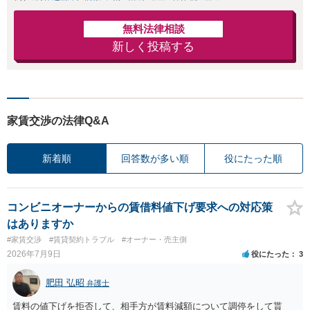
無料法律相談
新しく投稿する
家賃交渉の法律Q&A
新着順
回答数が多い順
役にたった順
コンビニオーナーからの賃借料値下げ要求への対応策
はありますか
#家賃交渉
#賃貸契約トラブル
#オーナー・売主側
2026年7月9日
役にたった
3
肥田 弘昭
弁護士
賃料の値下げを拒否して、相手方が賃料減額について調停をして貰