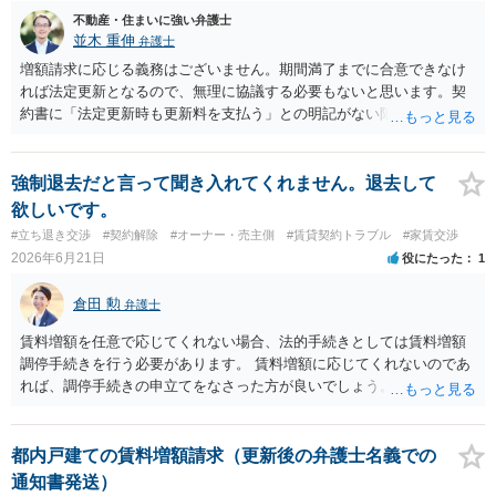
不動産・住まいに強い弁護士
並木 重伸
弁護士
増額請求に応じる義務はございません。期間満了までに合意できなけ
れば法定更新となるので、無理に協議する必要もないと思います。契
約書に「法定更新時も更新料を支払う」との明記がない限り、更新料
を払う必要もありません。法定更新後は「期間の定めのない賃貸借」
となるため、今後の更新手続き自体が不要になります。 リスクとし
て、大家側から賃料増額の調停や訴訟を起こされる可能性はゼロでは
強制退去だと言って聞き入れてくれません。退去して
ありません（賃料が周辺相場より著しく低い場合は増額が認められる
欲しいです。
こともあります）。また、修繕等が必要となった場合に十分な対応を
#立ち退き交渉
#契約解除
#オーナー・売主側
#賃貸契約トラブル
#家賃交渉
してもらえなくなるなど、事実上の不利益が生じる恐れもあります。
2026年6月21日
役にたった
1
倉田 勲
弁護士
賃料増額を任意で応じてくれない場合、法的手続きとしては賃料増額
調停手続きを行う必要があります。 賃料増額に応じてくれないのであ
れば、調停手続きの申立てをなさった方が良いでしょう。 手続きにつ
いてやり方がよくわからないのであれば、お近くの裁判所又は法律事
務所でご相談ください。
都内戸建ての賃料増額請求（更新後の弁護士名義での
通知書発送）