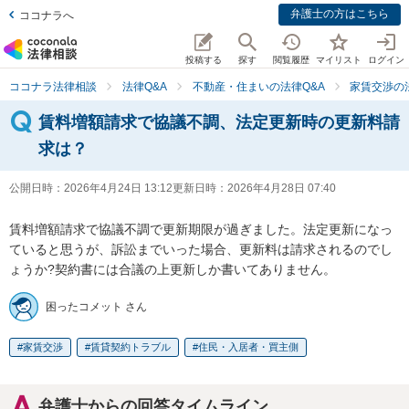
弁護士の方はこちら
ココナラへ
投稿する
探す
閲覧履歴
マイリスト
ログイン
ココナラ法律相談
法律Q&A
不動産・住まいの法律Q&A
家賃交渉の
賃料増額請求で協議不調、法定更新時の更新料請
求は？
公開日時：
2026年4月24日 13:12
更新日時：
2026年4月28日 07:40
賃料増額請求で協議不調で更新期限が過ぎました。法定更新になっ
ていると思うが、訴訟までいった場合、更新料は請求されるのでし
ょうか?契約書には合議の上更新しか書いてありません。
困ったコメット さん
家賃交渉
賃貸契約トラブル
住民・入居者・買主側
弁護士からの回答タイムライン