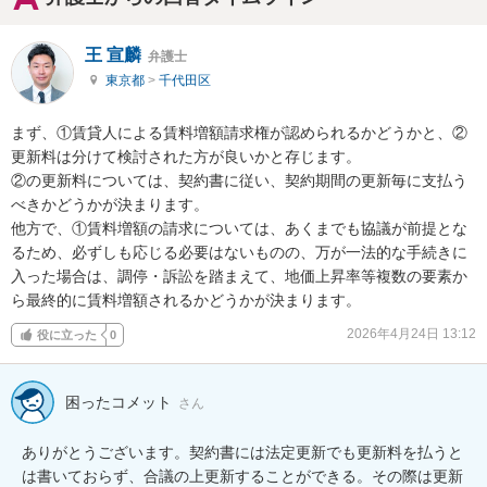
王 宣麟
弁護士
東京都
>
千代田区
まず、①賃貸人による賃料増額請求権が認められるかどうかと、②
更新料は分けて検討された方が良いかと存じます。

②の更新料については、契約書に従い、契約期間の更新毎に支払う
べきかどうかが決まります。

他方で、①賃料増額の請求については、あくまでも協議が前提とな
るため、必ずしも応じる必要はないものの、万が一法的な手続きに
入った場合は、調停・訴訟を踏まえて、地価上昇率等複数の要素か
ら最終的に賃料増額されるかどうかが決まります。
2026年4月24日 13:12
役に立った
0
困ったコメット
さん
ありがとうございます。契約書には法定更新でも更新料を払うと
は書いておらず、合議の上更新することができる。その際は更新