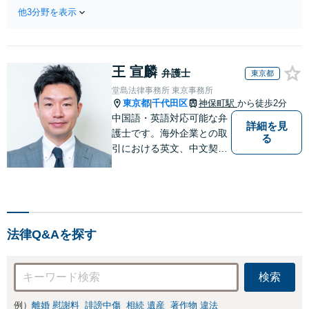
可】【大手事務所出身／農
最先端のIT法務は
他3分野を表示
林水産業の法務に強い】最
お任せください。
先端のIT法務はお任せくだ
景品表示法やクリ
さい。契約書の作成、知的
エイター・発信者
財産権の保護、コンプライ
の権利保護の対応
王 宣麟
アンス体制の構築など、ビ
弁護士
東京都
可
ジネスの基盤となる法的支
堂島法律事務所 東京事務所
援を一手に引き受けます
東京都
千代田区
神保町駅
から徒歩2分
|
中国語・英語対応可能な弁
詳細を見
護士です。海外企業との取
る
引における英文、中文契約
書のレビューやM&A、海外
進出サポートをしていま
す。中国やシンガポールへ
の海外留学・出向経験もあ
るため、現地文化を踏まえ
法律Q&Aを探す
たきめ細かなアドバイスが
可能です。
検索
例）
離婚 慰謝料
誹謗中傷
相続 遺産
著作物 違法