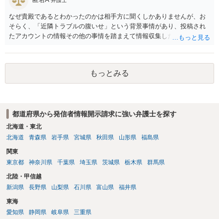
なぜ貴殿であるとわかったのかは相手方に聞くしかありませんが、お
そらく、「近隣トラブルの腹いせ」という背景事情があり、投稿され
たアカウントの情報その他の事情を踏まえて情報収集した結果、この
ような投稿をするのは貴殿しかいないと推測したもので、これに対し
貴殿が投稿した事実を認めてしまったことで「答え合わせ」になって
しまったのではないでしょうか。 相手方の動きについても、相手方次
もっとみる
第ですので何とも言えません。公開の場で回答するには情報が乏し
く、ここで詳細を明らかにすることは事案の特定に繋がってしまうの
で、弁護士へ直接相談した方がよいです。
都道府県から発信者情報開示請求に強い弁護士を探す
北海道・東北
北海道
青森県
岩手県
宮城県
秋田県
山形県
福島県
関東
東京都
神奈川県
千葉県
埼玉県
茨城県
栃木県
群馬県
北陸・甲信越
新潟県
長野県
山梨県
石川県
富山県
福井県
東海
愛知県
静岡県
岐阜県
三重県