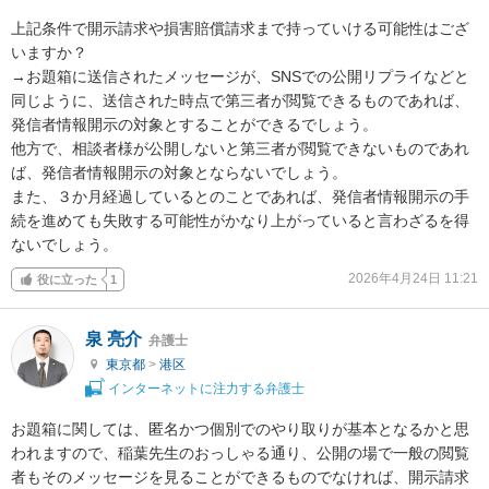
上記条件で開示請求や損害賠償請求まで持っていける可能性はござ
いますか？

→お題箱に送信されたメッセージが、SNSでの公開リプライなどと
同じように、送信された時点で第三者が閲覧できるものであれば、
発信者情報開示の対象とすることができるでしょう。

他方で、相談者様が公開しないと第三者が閲覧できないものであれ
ば、発信者情報開示の対象とならないでしょう。

また、３か月経過しているとのことであれば、発信者情報開示の手
続を進めても失敗する可能性がかなり上がっていると言わざるを得
ないでしょう。
2026年4月24日 11:21
役に立った
1
泉 亮介
弁護士
東京都
>
港区
インターネットに注力する弁護士
お題箱に関しては、匿名かつ個別でのやり取りが基本となるかと思
われますので、稲葉先生のおっしゃる通り、公開の場で一般の閲覧
者もそのメッセージを見ることができるものでなければ、開示請求