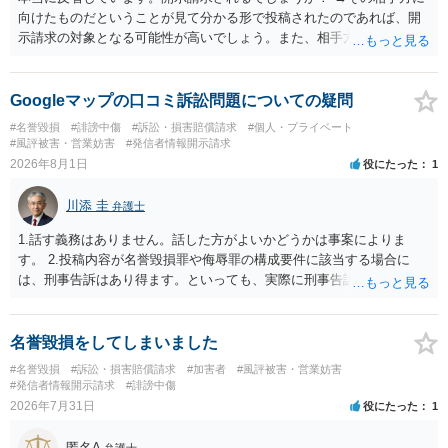
向けたものだということが見て分かる形で投稿されたのであれば、開
示請求の対象となる可能性が高いでしょう。また、相手方の投稿した
文章からすると、実際に発信者情報開示請求がなされる可能性がある
と存じます。発信者情報開示請求が進むと、投稿に使った回線の契約
者のところに、意見照会がなされます。アカウント情報開示の場合
Googleマップの口コミ訴訟問題についての疑問
は、アカウントの登録メールに意見照会がなされます。 また、された
#名誉毀損
#誹謗中傷
#訴訟・損害賠償請求
#個人・プライベート
場合賠償金はいくらでしょうか。 →ケースバイケースであり、数万円
#風評被害・営業妨害
#発信者情報開示請求
から１００万単位まで様々でしょう。裁判外であれば交渉して相手方
2026年8月1日
役にたった
1
の請求額から減額することを試みることとなるでしょう。
川添 圭
弁護士
1.話す義務はありません。話した方がよいかどうかは事案によりま
す。 2.投稿内容が名誉毀損罪や侮辱罪の構成要件に該当する場合に
は、刑事告訴はあり得ます。といっても、実際に刑事告訴に動くかど
うかは事案によります。 3.これも事案によりますが、半年から1年程度
です。Googleは電話番号の開示請求もできることが多いので、少しで
も特定可能になるよう、複数ルートで開示請求が行われることが多い
名誉毀損をしてしまいました
です。さらにいえば、利用者からの口コミ投稿の場合、開示請求者は
#名誉毀損
#訴訟・損害賠償請求
#加害者
#風評被害・営業妨害
ある程度対象者を特定できている（ただし証拠による裏付けか必要な
#発信者情報開示請求
#誹謗中傷
ので発信者情報開示請求をする）というケースが比較的多いと思われ
2026年7月31日
役にたった
1
ます。
匿名A
弁護士