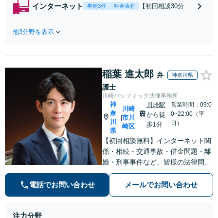
から書面を提示さ
インターネット
【初回相談30分無
事例3件
料金表有
れたら、サインす
料】状況に応じて
る前にご相談を」
手段を使い分け、
経験豊富な弁護士
他3分野を表示
適切な方法で投稿
が全力で交渉にあ
の削除・発信者情
たります！相手方
報開示請求をおこ
と直接話す精神的
ないます「企業や
負担を軽減「弁護
稲葉 進太郎
お店の風評被害対
弁
神奈川県
士の交渉で慰謝料
策／売り上げ低下
護士
金額アップ／減額
防止のために尽
川崎パシフィック法律事務所
交渉も対応可」
力」加害者側の対
神
川崎駅
営業時間：09:0
【完全個室対応】
川崎
奈
応可：開示請求の
0~22:00（平
から徒
市川
|
川
意見照会が来たと
日）
歩1分
崎区
県
きの対処法、被害
【初回相談無料】インターネット関
者との示談交渉
係・相続・交通事故・借金問題・離
婚・刑事事件など、皆様の法律問題
を解決すべく、親身になって取り組
みます。クチコミ・リピーターの方
電話でお問い合わせ
メールでお問い合わせ
も多数。お気軽にお問い合わせ下さ
い。
注力分野