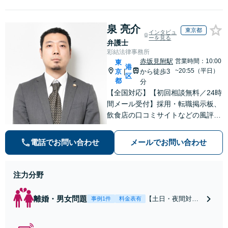
泉 亮介
東京都
インタビュ
ーを見る
弁護士
彩結法律事務所
赤坂見附駅
営業時間：10:00
東
港
~20:55（平日）
京
から徒歩3
|
区
都
分
【全国対応】【初回相談無料／24時
間メール受付】採用・転職掲示板、
飲食店の口コミサイトなどの風評被
害対策など実績あり！【刑事】犯罪
の種類を問わず相談可。可能な限り
電話でお問い合わせ
メールでお問い合わせ
早期対応で駆けつけサポート【労
働】不当解雇・残業代請求はおまか
せください
注力分野
離婚・男女問題
【土日・夜間対応
事例1件
料金表有
可】【初回相談30
分無料】「相手方