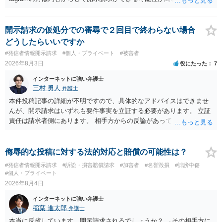
ただ、アカウントが削除されていると開示請求は失敗する可能性が高
いでしょう。７月中にアカウントが削除されている場合、今から進め
ても失敗する可能性が高いように思われます。 相手を特定できた場
開示請求の仮処分での審尋で２回目で終わらない場合
合、相手に全ての弁護士費用を負担させることは可能でしょうか？ →
どうしたらいいですか
訴訟外の交渉で相手方が認めれば負担させることができるでしょう。
#発信者情報開示請求
#個人・プライベート
#被害者
訴訟で判決となった場合は、実際の弁護士費用が認められる場合と認
2026年8月3日
役にたった
7
められない場合があり何ともいえないところでしょう。
インターネットに強い弁護士
三村 勇人
弁護士
本件投稿記事の詳細が不明ですので、具体的なアドバイスはできませ
んが、開示請求はいずれも要件事実を立証する必要があります。 立証
責任は請求者側にあります。 相手方からの反論があっても、裁判官が
要件事実を満たしていると判断すれば、補充は求められません。 相手
方が口頭で反論したのは、仮処分は迅速性が要求されるためです。 書
面での反論となれば、より遅延する可能性がございます。 また、本件
侮辱的な投稿に対する法的対応と賠償の可能性は？
はXのため、APのIPアドレスの保存期間の問題もございます。 開示請
#発信者情報開示請求
#訴訟・損害賠償請求
#加害者
#名誉毀損
#誹謗中傷
求は法律知識が不可欠ですが、それだけでは足りず、実務を踏まえた
#個人・プライベート
方法を選択することが重要です。
2026年8月4日
インターネットに強い弁護士
稲葉 進太郎
弁護士
本当に反省しています。開示請求されるでしょうか？ →その相手方に