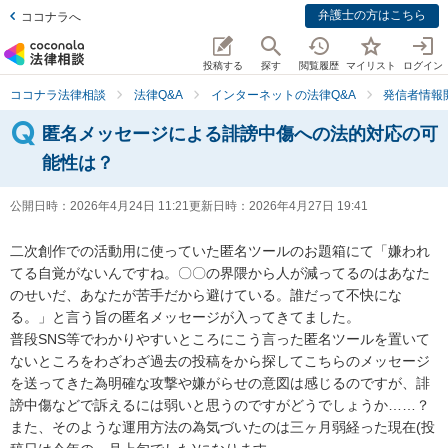
弁護士の方はこちら
ココナラへ
投稿する
探す
閲覧履歴
マイリスト
ログイン
ココナラ法律相談
法律Q&A
インターネットの法律Q&A
発信者情報
匿名メッセージによる誹謗中傷への法的対応の可
能性は？
公開日時：
2026年4月24日 11:21
更新日時：
2026年4月27日 19:41
二次創作での活動用に使っていた匿名ツールのお題箱にて「嫌われ
てる自覚がないんですね。〇〇の界隈から人が減ってるのはあなた
のせいだ、あなたが苦手だから避けている。誰だって不快にな
る。」と言う旨の匿名メッセージが入ってきてました。

普段SNS等でわかりやすいところにこう言った匿名ツールを置いて
ないところをわざわざ過去の投稿をから探してこちらのメッセージ
を送ってきた為明確な攻撃や嫌がらせの意図は感じるのですが、誹
謗中傷などで訴えるには弱いと思うのですがどうでしょうか……？

また、そのような運用方法の為気づいたのは三ヶ月弱経った現在(投