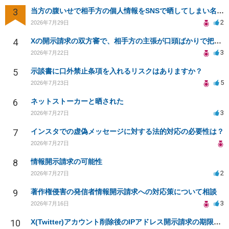
3
当方の腹いせで相手方の個人情報をSNSで晒してしまい名誉毀損させてしまったかもしれない
2
2026年7月29日
4
Xの開示請求の双方審で、相手方の主張が口頭ばかりで把握しきれません
3
2026年7月22日
5
示談書に口外禁止条項を入れるリスクはありますか？
5
2026年7月23日
6
ネットストーカーと晒された
3
2026年7月27日
7
インスタでの虚偽メッセージに対する法的対応の必要性は？
2026年7月27日
8
情報開示請求の可能性
2
2026年7月27日
9
著作権侵害の発信者情報開示請求への対応策について相談
3
2026年7月16日
10
X(Twitter)アカウント削除後のIPアドレス開示請求の期限は？