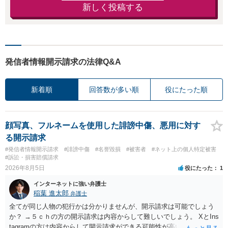
新しく投稿する
発信者情報開示請求の法律Q&A
新着順
回答数が多い順
役にたった順
顔写真、フルネームを使用した誹謗中傷、悪用に対す
る開示請求
#発信者情報開示請求
#誹謗中傷
#名誉毀損
#被害者
#ネット上の個人特定被害
#訴訟・損害賠償請求
2026年8月5日
役にたった
1
インターネットに強い弁護士
稲葉 進太郎
弁護士
全てが同じ人物の犯行かは分かりませんが、開示請求は可能でしょう
か？ →５ｃｈの方の開示請求は内容からして難しいでしょう。 XとIns
tagramの方は内容からして開示請求ができる可能性が高いでしょう。