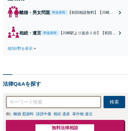
離婚・男女問題
【初回相談無料】【川崎駅
料金表有
徒歩1分】不貞行為の慰謝料
（請求された／請求した
い）・熟年離婚・年金分
相続・遺言
【川崎駅より徒歩１分】【初回相
料金表有
割・婚姻費用・養育費・財
談無料】遺産相続トラブルや遺言
産分与・離婚の慰謝料など
作成などの相続問題に豊富な実績
実績多数。川崎地域に根ざ
他3分野を表示
があります。安心・信頼・丁寧を
した弁護士として、あなた
心がけ，質の高いリーガルサービ
の人生の再スタートを全力
スを目指しております。
で後押しします。
法律Q&Aを探す
検索
例）
離婚 慰謝料
誹謗中傷
相続 遺産
著作物 違法
無料法律相談