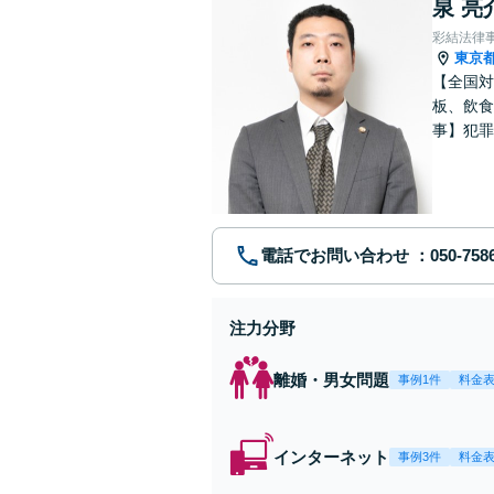
泉 亮
彩結法律
東京
【全国対
板、飲食
事】犯罪
ポート【
電話でお問い合わせ
注力分野
離婚・男女問題
事例1件
料金
インターネット
事例3件
料金