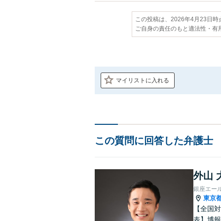
この投稿は、2026年4月23日
ご自身の責任のもと適法性・有
マイリストに入れる
この質問に回答した弁護士
外山 
銀座エー
東京
【全国対
表】博報