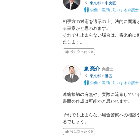
東京都
>
中央区
労働・雇用に注力する弁護士
相手方の対応を適示の上、法的に問題
る事案かと思われます。

それでも止まらない場合は、将来的に
たします。
役に立った
0
泉 亮介
弁護士
東京都
>
港区
労働・雇用に注力する弁護士
連絡接触の有無や、実際に流布してい
書面の作成は可能かと思われます。

それでも止まらない場合警察への相談
るでしょう。
役に立った
0