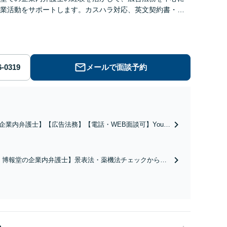
業活動をサポートします。カスハラ対応、英文契約書・英
のレビュー・ドラフト、新規事業の立ち上げ支援も対応
メールで面談予約
企業内弁護士】【広告法務】【電話・WEB面談可】Youtu
の広告規制、カスハラ対策、新規事業の立ち上げ、事業承
、英文契約書・英文レターのレビュー・ドラフトなどに対
談可】
・博報堂の企業内弁護士】景表法・薬機法チェックからSN
上対策まで。現場を知る弁護士が、貴社の攻めのビジネス
的にバックアップします。生成AI利用や複雑なキャスティ
契約もお任せください【Web面談可】【顧問契約も対応】