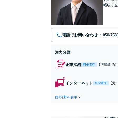
幅広く企
文レター
可。
電話でお問い合わせ
注力分野
企業法務
【博報堂での
料金表有
beやSNS
継、株式譲渡
応【Web面
インターネット
【元
料金表有
S炎
を法
他1分野を表示
ング