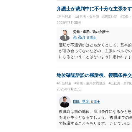
弁護士が裁判中に不十分な主張をす
#不当解雇
#経営者・会社側
#退職勧奨
#労働
2026年7月30日
労働・雇用に強い弁護士
泉 亮介
弁護士
適切か不適切かはともかくとして、基本的
が噛み合ってないなどの、主張レベルでの
になるということはないように思われます
地位確認訴訟の勝訴後、復職条件交
#不当解雇
#労働・雇用契約違反
#正社員・契約
2026年7月21日
岡田 晃朝
弁護士
復職時は前の地位、雇用条件になるかと思
をまた争うとなるでしょう。 復職までの
で協議することもあります。 たいていは
ありますが、出勤日時の設定くらいならサ