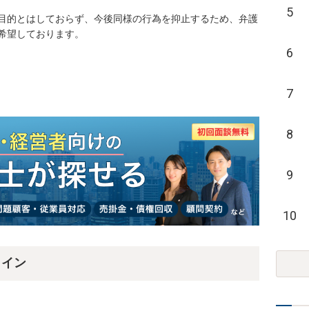
5
目的とはしておらず、今後同様の行為を抑止するため、弁護
希望しております。
6
7
8
9
10
ライン