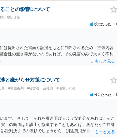
ることの影響について
・雇用契約違反
役にたった
1
には提出された書面や証拠をもとに判断されるため、主張内容
整合性の無さ等がないのであれば、その発言のみで大きく不利
。
渉と嫌がらせ対策について
社員
#労働審判
#経営者・会社側
#職場いじめ
役にたった
1
います。 そして、それを引き下げるような処分があれば、そこ
事実上の筋道は弁護士が協議することもあれば、あなたがご自身
、訴訟判決までの依頼でしょうから、別途費用が発生することも
ービスでしてくれるかもしれません。