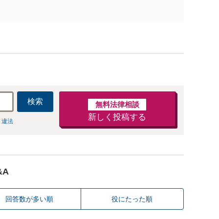
ないます「企業やお店の風評被害対策／売り上げ低下
防止のために尽力」加害者側の対応可：開示請求の意
見照会が来たときの対処法、被害者との示談交渉
検索
無料法律相談
新しく投稿する
 違法
&A
回答数が多い順
役にたった順