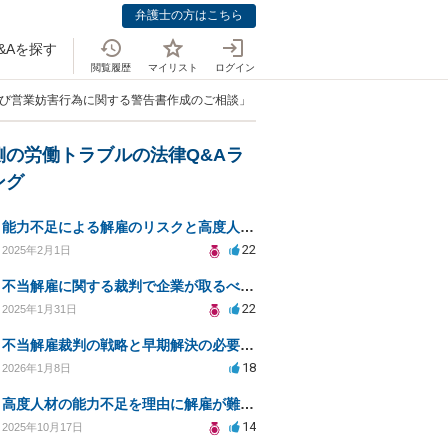
弁護士の方はこちら
&Aを探す
閲覧履歴
マイリスト
ログイン
よび営業妨害行為に関する警告書作成のご相談」
側の労働トラブルの法律Q&Aラ
ング
能力不足による解雇のリスクと高度人材採用の注意点とは？
22
2025年2月1日
不当解雇に関する裁判で企業が取るべき対応とは？
22
2025年1月31日
不当解雇裁判の戦略と早期解決の必要性についての相談
18
2026年1月8日
高度人材の能力不足を理由に解雇が難しいのはなぜ？
14
2025年10月17日