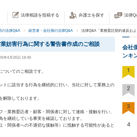
法律相談を投稿する
弁護士を探す
法律Q
の法律Q&A
経営者・会社側の法律Q&A
法律Q&A「業務委託契約違反お
営業妨害行為に関する警告書作成のご相談
会社
ンキ
26年4月26日 18:40
1
についてのご相談です。

ントに該当する行為を継続的に行い、当社に対して業務上の
2


を解除しております。

3
フ・業務委託者・顧客・関係者に対して連絡・接触を行い、
為を継続している事実を確認しております。

4
止・関係者への不適切な接触等）に抵触する可能性があると