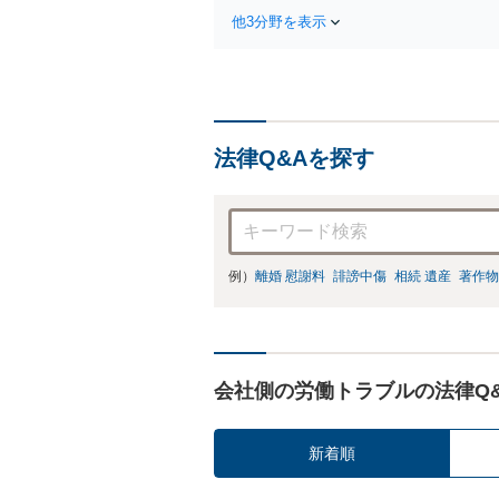
他3分野を表示
法律Q&Aを探す
例）
離婚 慰謝料
誹謗中傷
相続 遺産
著作物
会社側の労働トラブルの法律Q
新着順