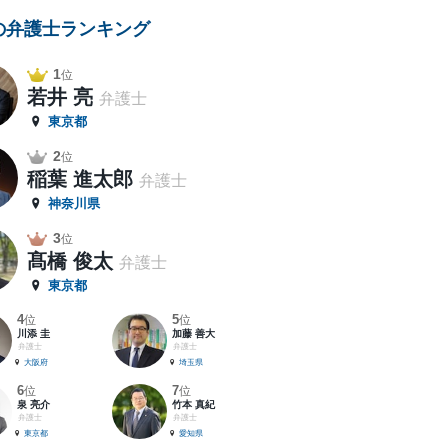
の弁護士ランキング
1
位
若井 亮
弁護士
東京都
2
位
稲葉 進太郎
弁護士
神奈川県
3
位
髙橋 俊太
弁護士
東京都
4
5
位
位
川添 圭
加藤 善大
弁護士
弁護士
大阪府
埼玉県
6
7
位
位
泉 亮介
竹本 真紀
弁護士
弁護士
東京都
愛知県