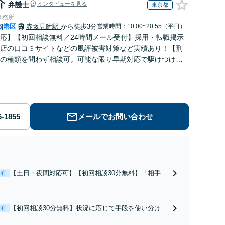
介
弁護士
インタビューを見る
東京都
事務所
都
港区
赤坂見附駅
から徒歩3分
営業時間：10:00~20:55（平日）
|
応】【初回相談無料／24時間メール受付】採用・転職掲示
店の口コミサイトなどの風評被害対策など実績あり！【刑
の種類を問わず相談可。可能な限り早期対応で駆けつけサ
労働】不当解雇・残業代請求はおまかせください
メールでお問い合わせ
【土日・夜間対応可】【初回相談30分無料】「相手方
表有
から書面を提示されたら、サインする前にご相談を」
経験豊富な弁護士が全力で交渉にあたります！相手方
と直接話す精神的負担を軽減「弁護士の交渉で慰謝料
【初回相談30分無料】状況に応じて手段を使い分け、
表有
金額アップ／減額交渉も対応可」【完全個室対応】
適切な方法で投稿の削除・発信者情報開示請求をおこ