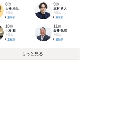
8
9
位
位
大橋 卓生
三村 勇人
弁護士
弁護士
東京都
東京都
10
11
位
位
小杉 和
白井 弘昭
弁護士
弁護士
京都府
愛知県
もっと見る