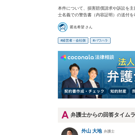
本件について、損害賠償請求や訴訟を主
士名義での警告書（内容証明）の送付を
匿名希望 さん
経営者・会社側
パワハラ
弁護士からの回答タイム
外山 大地
弁護士