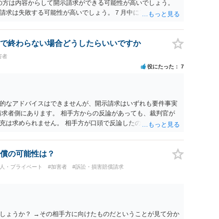
ramの方は内容からして開示請求ができる可能性が高いでしょう。
請求は失敗する可能性が高いでしょう。７月中にアカウントが
する可能性が高いように思われます。 相手を特定できた場合、
は可能でしょうか？ →訴訟外の交渉で相手方が認めれば負担さ
なった場合は、実際の弁護士費用が認められる場合と認められ
で終わらない場合どうしたらいいですか
ょう。
害者
役にたった
7
的なアドバイスはできませんが、開示請求はいずれも要件事実
請求者側にあります。 相手方からの反論があっても、裁判官が
充は求められません。 相手方が口頭で反論したのは、仮処分は
反論となれば、より遅延する可能性がございます。 また、本件
の問題もございます。 開示請求は法律知識が不可欠ですが、それ
択することが重要です。
償の可能性は？
個人・プライベート
#加害者
#訴訟・損害賠償請求
しょうか？ →その相手方に向けたものだということが見て分か