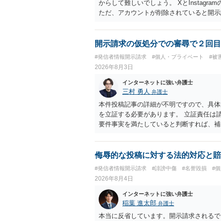
からして難しいでしょう。 XとInstag
ただ、アカウントが削除されていると開示
削除されている場合、今から進めても失敗
相手に全ての弁護士費用を負担させること
せることができるでしょう。訴訟で判決と
開示請求の仮処分での審尋で２回目
ない場合があり何ともいえないところでし
#発信者情報開示請求
#個人・プライベート
#被
2026年8月3日
インターネットに強い弁護士
三村 勇人
弁護士
本件投稿記事の詳細が不明ですので、具体
を立証する必要があります。 立証責任は
要件事実を満たしていると判断すれば、補
迅速性が要求されるためです。 書面での
はXのため、APのIPアドレスの保存期間
だけでは足りず、実務を踏まえた方法を選
侮辱的な投稿に対する法的対応と賠
#発信者情報開示請求
#誹謗中傷
#名誉毀損
#
2026年8月4日
インターネットに強い弁護士
稲葉 進太郎
弁護士
本当に反省しています。開示請求されるで