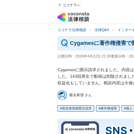
ココナラへ
ココナラ法律相談
法律Q&A
インター
Cygamesに著作権侵害
公開日時：
2026年4月22日 21:30
更新日時：
20
Cygamesに開示請求されました。内容
した。143回再生で動画は削除されまし
収益化もしていません。相談内容は今後
匿名希望 さん
発信者情報開示請求
著作権侵害
個人