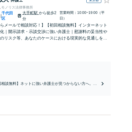
東京都
人モノリス法律事務所
大手町駅
から徒歩2
営業時間：10:00~19:00（平
千代田
|
区
日）
分
らメールで相談対応！】【初回相談無料】インターネット
化｜開示請求・示談交渉に強い弁護士｜慰謝料の妥当性や
のリスク等、あなたのケースにおける現実的な見通しを明
します。お気軽にメールでご相談ください。
回相談無料】ネットに強い弁護士が見つからない方へ。来
電話も不要、すべてメールで対応いたします。相手との交
お任せください。書き込みの悪質性から妥当な慰謝料額を
し、見通しや費用面のリスクも包み隠さずお伝えしサポー
ます。