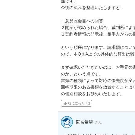
難です。

今後の流れを整理いたしますと、

１意見照会書への回答

２開示が認められた場合、裁判所による
３契約者情報の開示後、相手方からの損
という順序になります。請求額につい
ので、本Q＆A上での具体的な算出は難
まず確認いただきたいのは、お手元の
のか、という点です。

書類の種類によって対応の優先度が変わ
回答期限のある書類を放置することは
の個別相談をお勧めいたします。
役に立った
2
匿名希望
さん