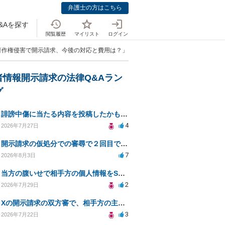
弁護士の方はこちら
&Aを探す
閲覧履歴
マイリスト
ログイン
sに著作権侵害で開示請求、今後の対応と費用は？」
者情報開示請求の法律Q&Aラン
グ
誹謗中傷に当たる内容を投稿したかもしれない。開示請求や民事刑事裁判に発展しうるのか教えて欲しい。
4
2026年7月27日
開示請求の仮処分での審尋で２回目で終わらない場合どうしたらいいですか
7
2026年8月3日
当方の腹いせで相手方の個人情報をSNSで晒してしまい名誉毀損させてしまったかもしれない
2
2026年7月29日
Xの開示請求の双方審で、相手方の主張が口頭ばかりで把握しきれません
3
2026年7月22日