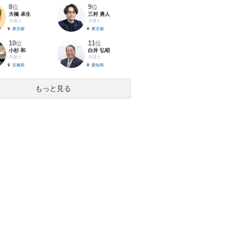
8
9
位
位
大橋 卓生
三村 勇人
弁護士
弁護士
東京都
東京都
10
11
位
位
小杉 和
白井 弘昭
弁護士
弁護士
京都府
愛知県
もっと見る