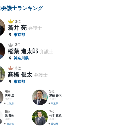
の弁護士ランキング
1
位
若井 亮
弁護士
東京都
2
位
稲葉 進太郎
弁護士
神奈川県
3
位
髙橋 俊太
弁護士
東京都
4
5
位
位
川添 圭
加藤 善大
弁護士
弁護士
大阪府
埼玉県
6
7
位
位
泉 亮介
竹本 真紀
弁護士
弁護士
東京都
愛知県