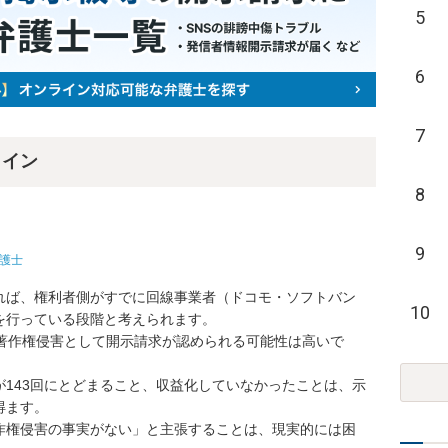
5
6
7
ライン
8
9
護士
れば、権利者側がすでに回線事業者（ドコモ・ソフトバン
10
行っている段階と考えられます。

、著作権侵害として開示請求が認められる可能性は高いで
143回にとどまること、収益化していなかったことは、示
ます。

作権侵害の事実がない」と主張することは、現実的には困