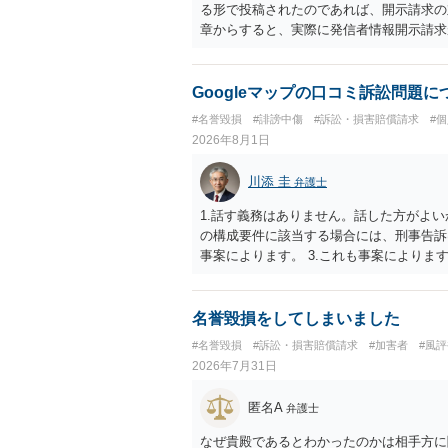
る形で投稿されたのであれば、開示請求の
章からすると、実際に発信者情報開示請求
むと、投稿に使った回線の契約者のところ
カウントの登録メールに意見照会がなされ
スバイケースであり、数万円から１００万
Googleマップの口コミ訴訟問題
額から減額することを試みることとなるで
#名誉毀損
#誹謗中傷
#訴訟・損害賠償請求
#
2026年8月1日
川添 圭
弁護士
1.話す義務はありません。話した方がよい
の構成要件に該当する場合には、刑事告訴
事案によります。 3.これも事案によります
きることが多いので、少しでも特定可能に
さらにいえば、利用者からの口コミ投稿の
証拠による裏付けか必要なので発信者情報
名誉毀損をしてしまいました
#名誉毀損
#訴訟・損害賠償請求
#加害者
#風
2026年7月31日
匿名A
弁護士
なぜ貴殿であるとわかったのかは相手方に