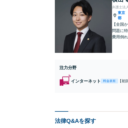
弁護士法
東京
都
【全国か
問題に特
費用倒れ
確に提示
注力分野
インターネット
【初
料金表有
所も
渉も
算出
トし
法律Q&Aを探す