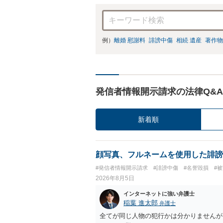
例）
離婚 慰謝料
誹謗中傷
相続 遺産
著作物
発信者情報開示請求の法律Q&A
新着順
顔写真、フルネームを使用した誹謗
#発信者情報開示請求
#誹謗中傷
#名誉毀損
#
2026年8月5日
インターネットに強い弁護士
稲葉 進太郎
弁護士
全てが同じ人物の犯行かは分かりませんが