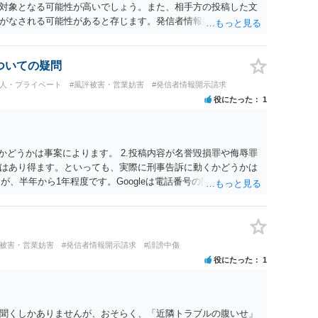
対象となる可能性が高いでしょう。また、相手方の投稿した文
がなされる可能性があると存じます。発信者情報開示請求が進
に、意見照会がなされます。アカウント情報開示の場合は、ア
ます。 また、された場合賠償金はいくらでしょうか。 →ケー
単位まで様々でしょう。裁判外であれば交渉して相手方の請求
についての疑問
しょう。
個人・プライベート
#風評被害・営業妨害
#発信者情報開示請求
役にたった
1
かどうかは事案によります。 2.投稿内容が名誉毀損罪や侮辱罪
はあり得ます。といっても、実際に刑事告訴に動くかどうかは
が、半年から1年程度です。Googleは電話番号の開示請求もで
なるよう、複数ルートで開示請求が行われることが多いです。
場合、開示請求者はある程度対象者を特定できている（ただし
開示請求をする）というケースが比較的多いと思われます。
評被害・営業妨害
#発信者情報開示請求
#誹謗中傷
役にたった
1
聞くしかありませんが、おそらく、「近隣トラブルの腹いせ」