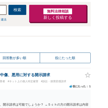
検索
無料法律相談
新しく投稿する
 違法
回答数が多い順
役にたった順
中傷、悪用に対する開示請求
被害者
#ネット上の個人特定被害
#訴訟・損害賠償請求
役にたった
1
、開示請求は可能でしょうか？ →５ｃｈの方の開示請求は内容