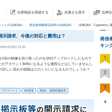
法律相談を投稿する
弁護士を探す
法律Q
ネットの法律Q&A
発信者情報開示請求の法律Q&A
法律Q&A「Cygame
で開示請求、今後の対応と費用は？
発信
キン
26年4月25日 22:40
1
はLIVEの映像を切り取ったのをSNSアップロードしたもので
たがアカウントBANになるような連投などはしていませんし
の詳しい流れや総額はどのくらいになるものでしょうか？
2
3
・プライベート
加害者
訴訟・損害賠償請求
4