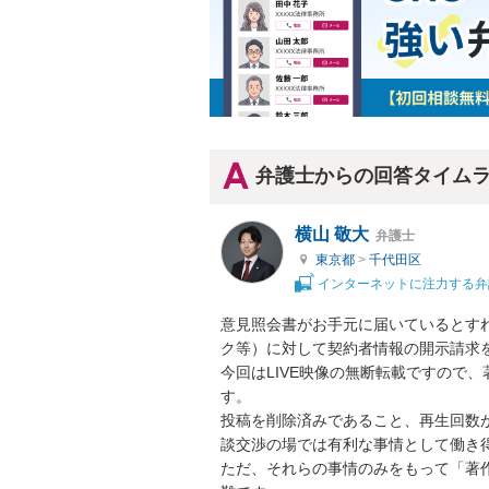
弁護士からの回答タイム
横山 敬大
弁護士
東京都
>
千代田区
インターネットに注力する弁
意見照会書がお手元に届いているとす
ク等）に対して契約者情報の開示請求を
今回はLIVE映像の無断転載ですので
す。

投稿を削除済みであること、再生回数が
談交渉の場では有利な事情として働き得
ただ、それらの事情のみをもって「著