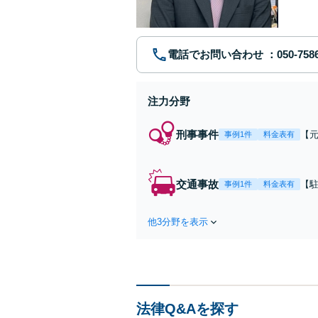
可】
電話でお問い合わせ
注力分野
刑事事件
【
事例1件
料金表有
査
逆
立
交通事故
【
事例1件
料金表有
｜
治
【
他3分野を表示
な
面
法律Q&Aを探す