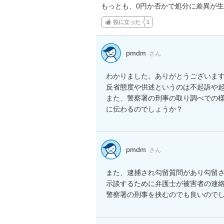
もっとも、0円か否かで処分に差異が
役に立った
1
pmdm
さん
わかりました。ありがとうございます
反省態度や供述というのは不起訴や起
また、警察署の刑事の取り調べでの様
に伝わるのでしょうか？
pmdm
さん
また、逮捕され勾留質問があり勾留さ
示談するために弁護士が被害者の連絡
警察署の刑事を挟むのでも良いので