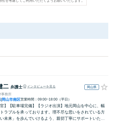
用性を考慮してご利用いただくようお願いいたします。
健二
弁護士
インタビューを見る
岡山県
律事務所
県
岡山市南区
営業時間：09:00~18:00（平日）
|
官】【駐車場完備】【ラジオ出演】地元岡山を中心に、幅
トラブルを承っております。理不尽な思いをされている方
い未来」を歩んでいけるよう、親切丁寧にサポートいたし
困りの方はお早めにご相談ください【WEB面談｜夜間面談