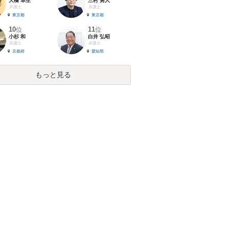
大橋 卓生
三村 勇人
弁護士
弁護士
東京都
東京都
10
11
位
位
小杉 和
白井 弘昭
弁護士
弁護士
京都府
愛知県
もっと見る