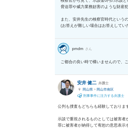
検察官から見て、示談金0円の示談と
脅迫罪や威力業務妨害のような財産犯
また、安井先生の検察官時代というの
(お答えが難しい場合はお答えしてい
pmdm
さん
ご都合の良い時で構いませんので、
安井 健二
弁護士
岡山県
>
岡山市南区
刑事事件に注力する弁護士
公判も捜査もどちらも経験しております
示談で重視されるものとしては被害者
罪に被害者が納得して宥恕の意思表示