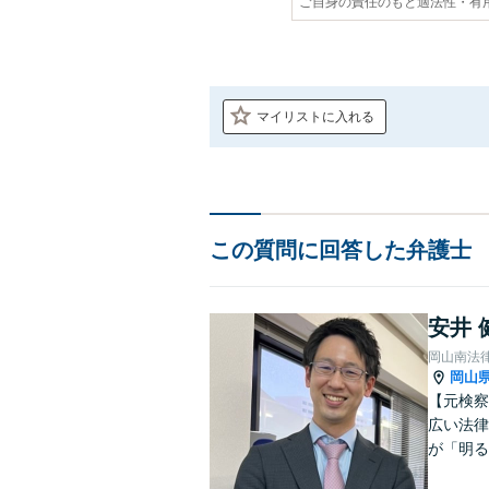
ご自身の責任のもと適法性・有
マイリストに入れる
この質問に回答した弁護士
安井 
岡山南法
岡山
【元検察
広い法律
が「明る
ます。お