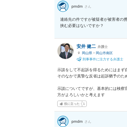
pmdm
さん
連絡先の件ですが被疑者が被害者の
挟む必要はないですか？
安井 健二
弁護士
岡山県
>
岡山市南区
刑事事件に注力する弁護士
示談をして不起訴を得るためにはまず自
そのなかで真摯な反省は起訴猶予のため
示談についてですが、基本的には検察
方がよろしいかと考えます
役に立った
1
pmdm
さん