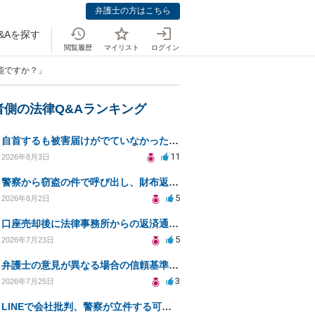
弁護士の方はこちら
&Aを探す
閲覧履歴
マイリスト
ログイン
能ですか？」
者側の法律Q&Aランキング
自首するも被害届けがでていなかった場合
11
2026年8月3日
警察から窃盗の件で呼び出し、財布返却で自首すべきか？
5
2026年8月2日
口座売却後に法律事務所からの返済通知、どう対処すべきか？
5
2026年7月23日
弁護士の意見が異なる場合の信頼基準について教えてください
3
2026年7月25日
LINEで会社批判、警察が立件する可能性は？