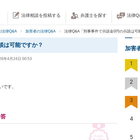
法律相談を投稿する
弁護士を探す
法律Q
法律Q&A
加害者の法律Q&A
法律Q&A「刑事事件で示談金0円の示談は可
談は可能ですか？
加害
26年4月24日 00:53
1
2
いです。
3
回答
4
5