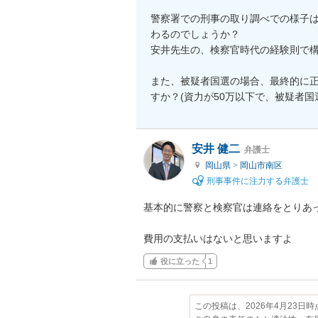
警察署での刑事の取り調べでの様子は
わるのでしょうか？

安井先生の、検察官時代の経験則で構
また、被疑者国選の場合、最終的に
すか？(資力が50万以下で、被疑者国
安井 健二
弁護士
岡山県
>
岡山市南区
刑事事件に注力する弁護士
基本的に警察と検察官は連絡をとりあっ
費用の支払いはないと思いますよ
役に立った
1
この投稿は、2026年4月23日