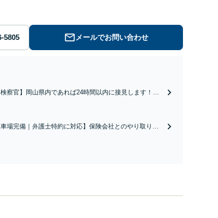
メールでお問い合わせ
元検察官】岡山県内であれば24時間以内に接見します！捜
機関の考えや、処分の基準などに精通しており、そこから
算して対応をご提案させていただきます。不起訴、示談成
、執行猶予獲得などに向け、スムーズに対応【夜間面談可
駐車場完備｜弁護士特約に対応】保険会社とのやり取り、
駐車場完備】
療費・休業中の補償、示談交渉など、ご相談ください。
元検察官】過失運転致死傷罪や悪質な飲酒運転、ひき逃げ
ど、刑事事件になっている事故にも対応【夜間面談｜WEB
談可】