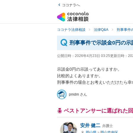
ココナラへ
ココナラ法律相談
法律Q&A
刑事事件の
刑事事件で示談金0円の示
公開日時：
2026年4月23日 03:25
更新日時：
20
示談金0円の示談ってありますか。

比較的よくありますか。

刑事事件の場合とお考えいただけたら幸
pmdm さん
ベストアンサーに選ばれた
安井 健二
弁護士
岡山県
>
岡山市南区