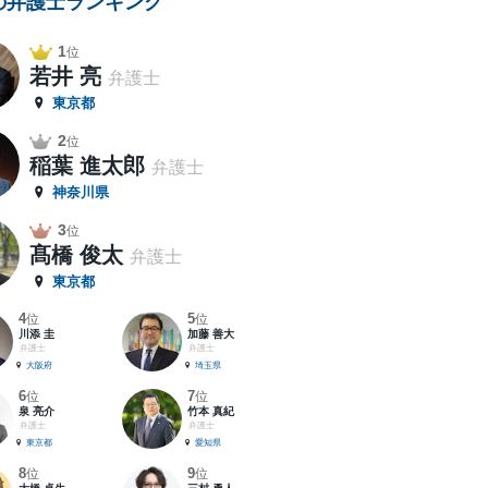
の弁護士ランキング
1
位
若井 亮
弁護士
東京都
2
位
稲葉 進太郎
弁護士
神奈川県
3
位
髙橋 俊太
弁護士
東京都
4
5
位
位
川添 圭
加藤 善大
弁護士
弁護士
大阪府
埼玉県
6
7
位
位
泉 亮介
竹本 真紀
弁護士
弁護士
東京都
愛知県
8
9
位
位