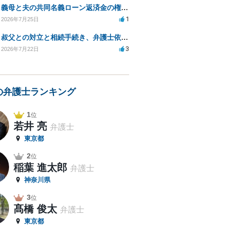
義母と夫の共同名義ローン返済金の権利について知りたい
1
2026年7月25日
叔父との対立と相続手続き、弁護士依頼の方法は？
3
2026年7月22日
の弁護士ランキング
1
位
若井 亮
弁護士
東京都
2
位
稲葉 進太郎
弁護士
神奈川県
3
位
髙橋 俊太
弁護士
東京都