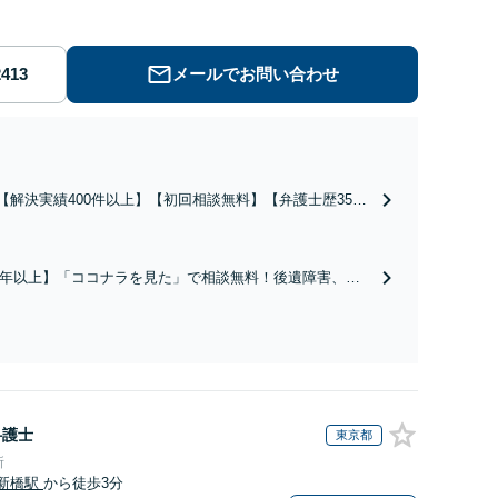
メールでお問い合わせ
【解決実績400件以上】【初回相談無料】【弁護士歴35年
以上】不動産や相続税が絡む事案にも対応可。培ったノウ
ハウを活かして迅速かつ的確に事件処理にあたります。相
続の生前対策やペットのための年金システムもお任せ【完
5年以上】「ココナラを見た」で相談無料！後遺障害、死
全個室】【自衛隊前駅8分】
実績豊富【セカンドオピニオン可】保険会社の言いなりに
窓口対応いたします（公財）交通事故紛争処理センターあ
幌地方・簡易裁判所調停委員の経験あり
弁護士
東京都
所
新橋駅
から徒歩3分