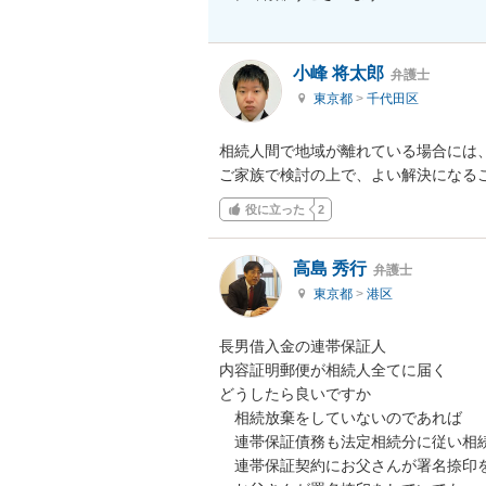
小峰 将太郎
弁護士
東京都
>
千代田区
相続人間で地域が離れている場合には、
ご家族で検討の上で、よい解決になる
役に立った
2
高島 秀行
弁護士
東京都
>
港区
長男借入金の連帯保証人

内容証明郵便が相続人全てに届く

どうしたら良いですか

　相続放棄をしていないのであれば

　連帯保証債務も法定相続分に従い相続
　連帯保証契約にお父さんが署名捺印を