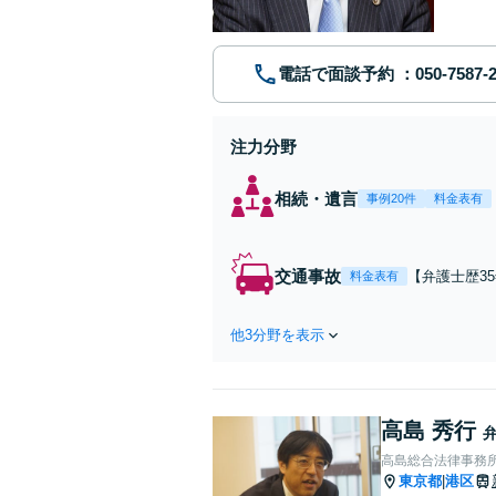
電話で面談予約
注力分野
相続・遺言
事例20件
料金表有
交通事故
【弁護士歴3
料金表有
亡事故などの
ならないよう
他3分野を表示
っ旋委員、札
高島 秀行
高島総合法律事務
東京都
港区
|