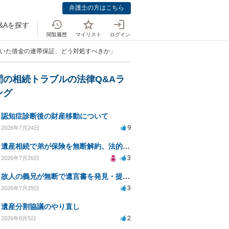
弁護士の方はこちら
&Aを探す
閲覧履歴
マイリスト
ログイン
届いた借金の連帯保証、どう対処すべきか」
間の相続トラブルの法律Q&Aラ
ング
認知症診断後の財産移動について
9
2026年7月24日
遺産相続で弟が保険を無断解約、法的問題は？
3
2026年7月26日
故人の義兄が無断で遺言書を発見・提出、法的対処法は？
3
2026年7月29日
遺産分割協議のやり直し
2
2026年8月5日