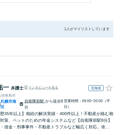
1人が
マイリストしています
祐一
弁護士
インタビューを見る
北海道
法律事務所
自衛隊前駅
から徒歩8
営業時間：09:00~20:00（平
札幌市南
|
区
日）
分
歴35年以上】相続の解決実績・400件以上！不動産が絡む相
対策、ペットのための年金システムなど【自衛隊前駅8分】
・借金・刑事事件・不動産トラブルなど幅広く対応。依頼
に潜む原因をしっかり把握することを心がけています。