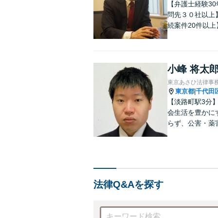
【弁護士経験3
問先３０社以上
続案件20件以
で多様なニーズ
分問題でお困り
小峰 将太
東京あさひ法律事
東京都
千代田
|
【淡路町駅3分
会生活を豊かに
らず、公害・薬
組んでいます。
す。【法テラス
法律Q&Aを探す