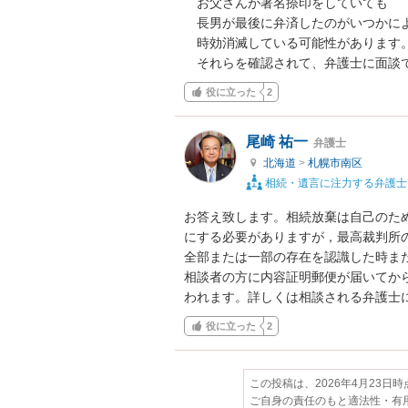
　お父さんが署名捺印をしていても

　長男が最後に弁済したのがいつかによ
　時効消滅している可能性があります。
　それらを確認されて、弁護士に面談
役に立った
2
尾崎 祐一
弁護士
北海道
>
札幌市南区
相続・遺言に注力する弁護士
お答え致します。相続放棄は自己のた
にする必要がありますが，最高裁判所
全部または一部の存在を認識した時ま
相談者の方に内容証明郵便が届いてか
われます。詳しくは相談される弁護士
役に立った
2
この投稿は、2026年4月23日
ご自身の責任のもと適法性・有