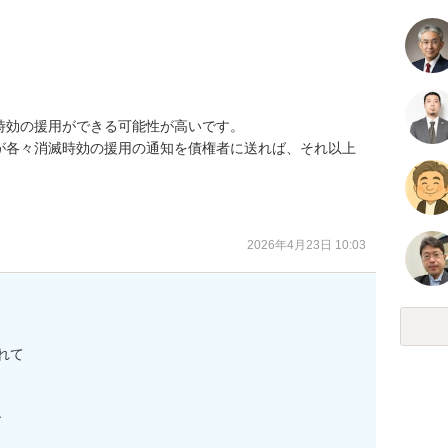


効の援用ができる可能性が高いです。

が各々消滅時効の援用の通知を債権者に送れば、それ以上


2026年4月23日 10:03
て


