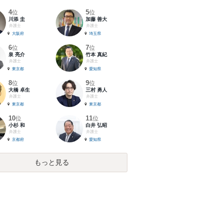
4
5
位
位
川添 圭
加藤 善大
弁護士
弁護士
大阪府
埼玉県
6
7
位
位
泉 亮介
竹本 真紀
弁護士
弁護士
東京都
愛知県
8
9
位
位
大橋 卓生
三村 勇人
弁護士
弁護士
東京都
東京都
10
11
位
位
小杉 和
白井 弘昭
弁護士
弁護士
京都府
愛知県
もっと見る