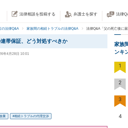
法律相談を投稿する
弁護士を探す
法律Q
の法律Q&A
家族間の相続トラブルの法律Q&A
法律Q&A「父の死亡後に
の連帯保証、どう対処すべきか
家族
ンキ
26年4月28日 10:01
1
2
3
4
放棄
相続トラブルの代理交渉