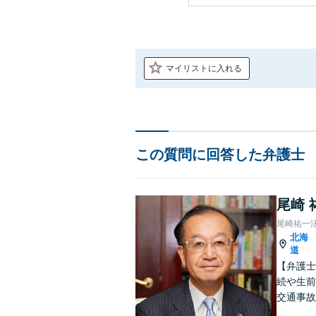
マイリストに入れる
この質問に回答した弁護士
尾崎 
尾崎祐一
北海
道
【弁護士
続や生前
交通事故
者の背景