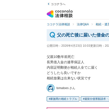
ココナラへ
ココナラ法律相談
法律Q&A
相続・遺言
父の死亡後に届いた借金
公開日時：
2026年4月23日 10:03
更新日時：
20
父親10数年前死亡

長男借入金の連帯保証人

内容証明郵便が相続人全てに届く

どうしたら良いですか

相続放棄は出来ない状況です
tomatoes さん
家族間の相続トラブル
遺留分侵害額請求・