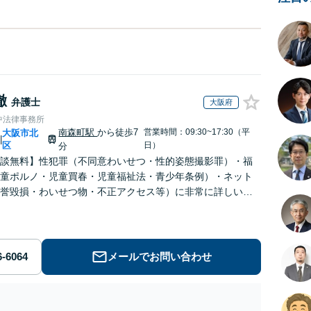
徹
弁護士
大阪府
中法律事務所
南森町駅
から徒歩7
営業時間：09:30~17:30（平
大阪市北
|
区
日）
分
談無料】性犯罪（不同意わいせつ・性的姿態撮影罪）・福
童ポルノ・児童買春・児童福祉法・青少年条例）・ネット
誉毀損・わいせつ物・不正アクセス等）に非常に詳しい弁
メールでお問い合わせ