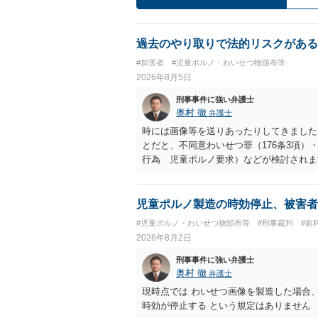
過去のやり取りで法的リスクがある
#加害者
#児童ポルノ・わいせつ物頒布等
2026年8月5日
刑事事件に強い弁護士
奥村 徹
弁護士
時には画像等を送りあったりしてきました。
とだと、不同意わいせつ罪（176条3項
行為 児童ポルノ要求）などが検討され
受けるでしょう。
児童ポルノ製造の時効停止、被害者
#児童ポルノ・わいせつ物頒布等
#刑事裁判
#前
2026年8月2日
刑事事件に強い弁護士
奥村 徹
弁護士
現時点では わいせつ画像を製造した場合
時効が停止する という規定はありません