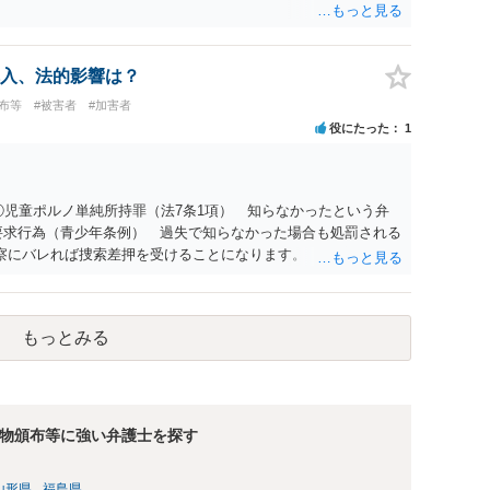
入、法的影響は？
布等
#被害者
#加害者
役にたった
1
①児童ポルノ単純所持罪（法7条1項） 知らなかったという弁
要求行為（青少年条例） 過失で知らなかった場合も処罰される
察にバレれば捜索差押を受けることになります。 対応として
上で 相手方の地域も知らない・年齢も知らなかったという弁
弁解を用意して、警察相談を検討してください。
もっとみる
物頒布等に強い弁護士を探す
山形県
福島県