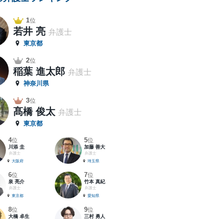
1
位
若井 亮
弁護士
東京都
2
位
稲葉 進太郎
弁護士
神奈川県
3
位
髙橋 俊太
弁護士
東京都
4
5
位
位
川添 圭
加藤 善大
弁護士
弁護士
大阪府
埼玉県
6
7
位
位
泉 亮介
竹本 真紀
弁護士
弁護士
東京都
愛知県
8
9
位
位
大橋 卓生
三村 勇人