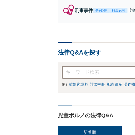
刑事事件
【
事例5件
料金表有
福
例
リ
法律Q&Aを探す
例）
離婚 慰謝料
誹謗中傷
相続 遺産
著作物
児童ポルノの法律Q&A
新着順