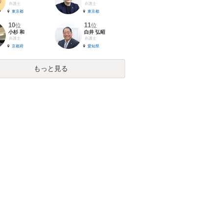
弁護士
弁護士
東京都
東京都
10
11
位
位
小杉 和
白井 弘昭
弁護士
弁護士
京都府
愛知県
もっと見る