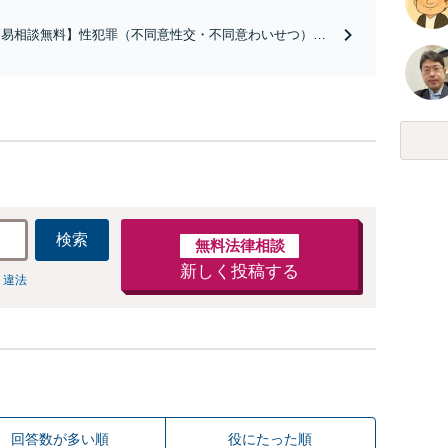
簡易相談無料】性犯罪（不同意性交・不同意わいせつ）・
祉犯（児童ポルノ・児童買春・児童福祉法・青少年条
）・ネット犯罪（名誉毀損・わいせつ物・不正アクセス・
ベンジポルノ罪等）に非常に詳しい弁護士です
検索
無料法律相談
新しく投稿する
 違法
回答数が多い順
役にたった順