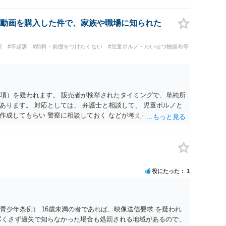
動画を購入した件で、家族や職場に知られた
釈
#不起訴
#前科・前歴をつけたくない
#児童ポルノ・わいせつ物頒布等
1項）を疑われます。 販売者が検挙されたタイミングで、単純所
あります。 対応としては、 弁護士と相談して、 児童ポルノと
作成してもらい 警察に相談しておく などが考えられます。
役にたった
1
青少年条例） 16歳未満の者であれば、映像送信要求 を疑われ
尽くさず過失で知らなかった場合も処罰される地域があるので、