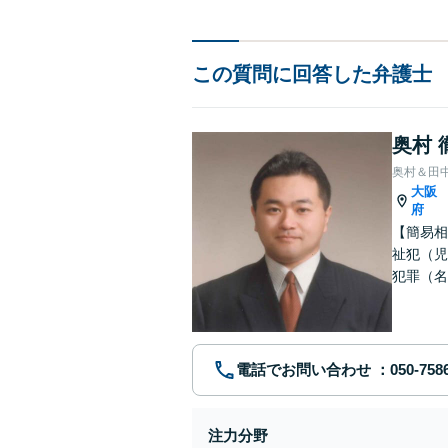
この質問に回答した弁護士
奥村 
奥村＆田
大阪
府
【簡易相
祉犯（児
犯罪（名
護士です
電話でお問い合わせ
注力分野