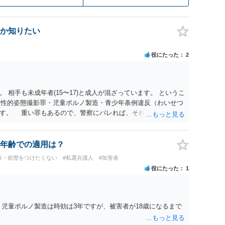
か知りたい
役にたった
2
 相手も未成年者(15〜17)と成人が混ざっています。 というこ
）・性的姿態撮影罪・児童ポルノ製造・青少年条例違反（わいせつ
ます。 重い罪もあるので、警察にバレれば、それなりの捜査を
年齢での適用は？
科・前歴をつけたくない
#私選弁護人
#加害者
役にたった
1
、児童ポルノ製造は時効は3年ですが、被害者が18歳になるまで