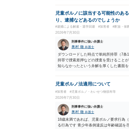
児童ポルノに該当する可能性のある
り、逮捕などあるのでしょうか
#逮捕による解雇・退学回避
#加害者
#釈放・保
2026年7月30日
刑事事件に強い弁護士
奥村 徹
弁護士
ダウンロードした時点で単純所持罪（7条
持罪で捜索差押などの捜査を受けることが
知らなかったという弁解を厚くした書面を
児童ポルノ法適用について
#加害者
#児童ポルノ・わいせつ物頒布等
2026年7月30日
刑事事件に強い弁護士
奥村 徹
弁護士
18歳未満であれば、児童ポルノ要求行為（
る行為です 青少年条例違反は年齢確認を