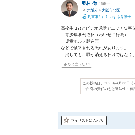
奥村 徹
弁護士
大阪府
>
大阪市北区
刑事事件に注力する弁護士
高校生(17)とビデオ通話でエッチな事
　青少年条例違反（わいせつ行為）

　児童ポルノ製造罪

などで検挙される恐れがあります。

　消しても、罪が消えるわけではなく
役に立った
1
この投稿は、2026年4月22日
ご自身の責任のもと適法性・有
マイリストに入れる