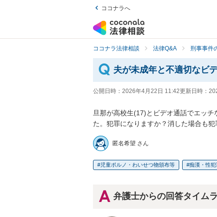
ココナラへ
ココナラ法律相談
法律Q&A
刑事事件の
夫が未成年と不適切なビ
公開日時：
2026年4月22日 11:42
更新日時：
20
旦那が高校生(17)とビデオ通話でエッ
た。犯罪になりますか？消した場合も犯
匿名希望 さん
児童ポルノ・わいせつ物頒布等
痴漢・性犯
弁護士からの回答タイム