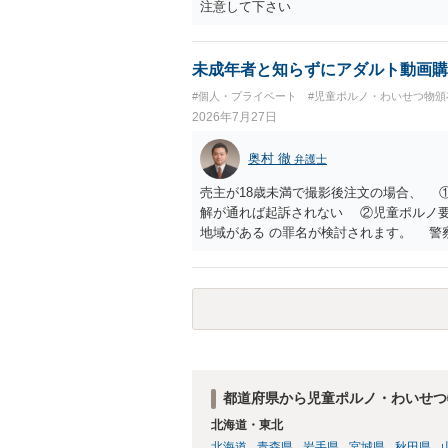
注意して下さい
未成年者と知らずにアダルト動画購
#個人・プライベート
#児童ポルノ・わいせつ物頒
2026年7月27日
奥村 徹
弁護士
売主が18歳未満で撮影後注文の場合、 
解が通れば起訴されない ②児童ポルノ
地域がある の罪名が検討されます。 警
は、福祉犯罪に詳しい弁護士に相談した
解 もう消したので持ってない という
都道府県から児童ポルノ・わいせつ
北海道・東北
北海道
青森県
岩手県
宮城県
秋田県