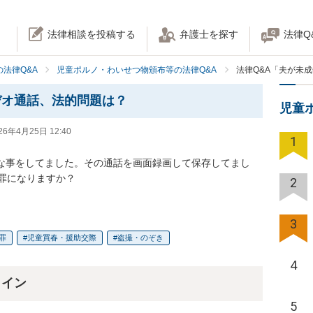
法律相談を投稿する
弁護士を探す
法律Q
法律Q&A
児童ポルノ・わいせつ物頒布等の法律Q&A
法律Q&A「夫が未
デオ通話、法的問題は？
児童
26年4月25日 12:40
1
チな事をしてました。その通話を画面録画して保存してまし
罪になりますか？
2
3
罪
児童買春・援助交際
盗撮・のぞき
4
ライン
5