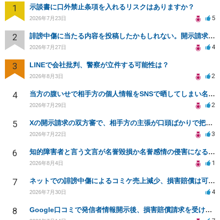
1
示談書に口外禁止条項を入れるリスクはありますか？
5
2026年7月23日
2
誹謗中傷に当たる内容を投稿したかもしれない。開示請求や民事刑事裁判に発展しうるのか教えて欲しい。
4
2026年7月27日
3
LINEで会社批判、警察が立件する可能性は？
2
2026年8月3日
4
当方の腹いせで相手方の個人情報をSNSで晒してしまい名誉毀損させてしまったかもしれない
2
2026年7月29日
5
Xの開示請求の双方審で、相手方の主張が口頭ばかりで把握しきれません
3
2026年7月22日
6
知的障害者と言う文言が名誉毀損か名誉感情の侵害になるか教えてほしい。
1
2026年8月4日
7
ネットでの誹謗中傷によるコミケ売上減少、損害賠償は可能か？
4
2026年7月30日
8
Google口コミで発信者情報開示後、損害賠償請求を受けています。示談について相談です。