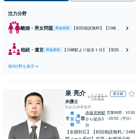
い。
注力分野
離婚・男女問題
【初回相談無料】【川崎駅
料金表有
徒歩1分】不貞行為の慰謝料
（請求された／請求した
い）・熟年離婚・年金分
相続・遺言
【川崎駅より徒歩１分】【初回相
料金表有
割・婚姻費用・養育費・財
談無料】遺産相続トラブルや遺言
産分与・離婚の慰謝料など
作成などの相続問題に豊富な実績
実績多数。川崎地域に根ざ
他3分野を表示
があります。安心・信頼・丁寧を
した弁護士として、あなた
心がけ，質の高いリーガルサービ
の人生の再スタートを全力
スを目指しております。
で後押しします。
泉 亮介
東京都
インタビュ
ーを見る
弁護士
彩結法律事務所
赤坂見附駅
営業時間：10:00
東
港
~20:55（平日）
京
から徒歩3
|
区
都
分
【全国対応】【初回相談無料／24時
間メール受付】採用・転職掲示板、