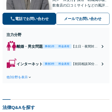
飲食店の口コミサイトなどの風評被
害対策など実績あり！【刑事】犯罪
の種類を問わず相談可。可能な限り
電話でお問い合わせ
メールでお問い合わせ
早期対応で駆けつけサポート【労
働】不当解雇・残業代請求はおまか
せください
注力分野
離婚・男女問題
【土日・夜間対応
事例1件
料金表有
可】【初回相談30
分無料】「相手方
から書面を提示さ
インターネット
【初回相談30分無
事例3件
料金表有
れたら、サインす
料】状況に応じて
る前にご相談を」
手段を使い分け、
経験豊富な弁護士
他3分野を表示
適切な方法で投稿
が全力で交渉にあ
の削除・発信者情
たります！相手方
報開示請求をおこ
と直接話す精神的
ないます「企業や
負担を軽減「弁護
お店の風評被害対
士の交渉で慰謝料
策／売り上げ低下
金額アップ／減額
法律Q&Aを探す
防止のために尽
交渉も対応可」