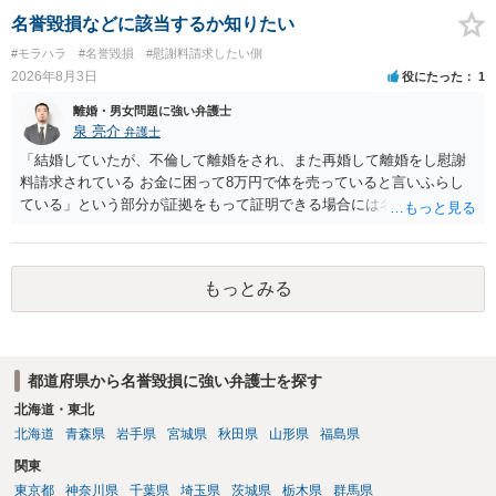
名誉毀損などに該当するか知りたい
#モラハラ
#名誉毀損
#慰謝料請求したい側
2026年8月3日
役にたった
1
離婚・男女問題に強い弁護士
泉 亮介
弁護士
「結婚していたが、不倫して離婚をされ、また再婚して離婚をし慰謝
料請求されている お金に困って8万円で体を売っていると言いふらし
ている」という部分が証拠をもって証明できる場合には名誉権侵害や
プライバシー権侵害等を主張し慰謝料請求ができる可能性はあるでし
ょう。 既に弁護士にご依頼されているとのことですので，依頼中の弁
護士と打ち合わせの末どのように対応するかを決められると良いでし
もっとみる
ょう。
都道府県から名誉毀損に強い弁護士を探す
北海道・東北
北海道
青森県
岩手県
宮城県
秋田県
山形県
福島県
関東
東京都
神奈川県
千葉県
埼玉県
茨城県
栃木県
群馬県