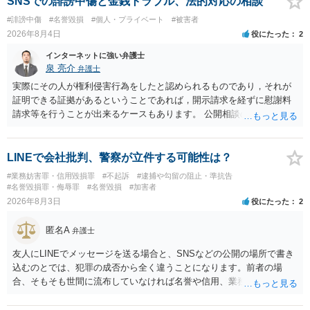
SNSでの誹謗中傷と金銭トラブル、法的対応の相談
せんので、その情報自体が、秘密情報に当たるとは思えませんし、名
#誹謗中傷
#名誉毀損
#個人・プライベート
#被害者
誉棄損として、個人や会社に対する誹謗中傷の不特定多数への公開に
2026年8月4日
役にたった
2
当たるとも思われません。 もちろん、誰がその内容をｃｈａｔｇｐｔ
に入力したかも第三者にしられることはないので、個人や会社の特定
インターネットに強い弁護士
をせずに書き込んだことで（おそらく特定して書き込んだとして
泉 亮介
弁護士
も）、相談者さんが刑事民事の責任に問われることはないでしょう。
実際にその人が権利侵害行為をしたと認められるものであり，それが
私見ながらご参考まで。
証明できる証拠があるということであれば，開示請求を経ずに慰謝料
請求等を行うことが出来るケースもあります。 公開相談の場では回答
は難しいかと思われますので，お手持ちの証拠資料を持参の上弁護士
に個別に相談されると良いでしょう。
LINEで会社批判、警察が立件する可能性は？
#業務妨害罪・信用毀損罪
#不起訴
#逮捕や勾留の阻止・準抗告
#名誉毀損罪・侮辱罪
#名誉毀損
#加害者
2026年8月3日
役にたった
2
匿名A
弁護士
友人にLINEでメッセージを送る場合と、SNSなどの公開の場所で書き
込むのとでは、犯罪の成否から全く違うことになります。前者の場
合、そもそも世間に流布していなければ名誉や信用、業務にかかる犯
罪は成立しないことになります。