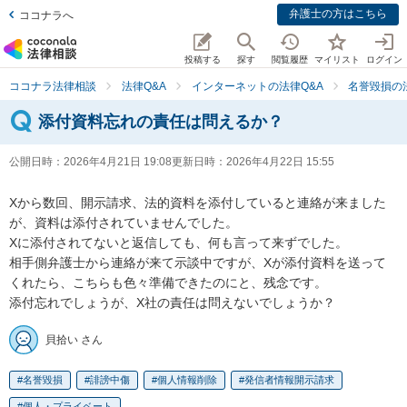
弁護士の方はこちら
ココナラへ
投稿する
探す
閲覧履歴
マイリスト
ログイン
ココナラ法律相談
法律Q&A
インターネットの法律Q&A
名誉毀損の
添付資料忘れの責任は問えるか？
公開日時：
2026年4月21日 19:08
更新日時：
2026年4月22日 15:55
Xから数回、開示請求、法的資料を添付していると連絡が来ました
が、資料は添付されていませんでした。

Xに添付されてないと返信しても、何も言って来ずでした。

相手側弁護士から連絡が来て示談中ですが、Xが添付資料を送って
くれたら、こちらも色々準備できたのにと、残念です。

添付忘れでしょうが、X社の責任は問えないでしょうか？
貝拾い さん
名誉毀損
誹謗中傷
個人情報削除
発信者情報開示請求
個人・プライベート