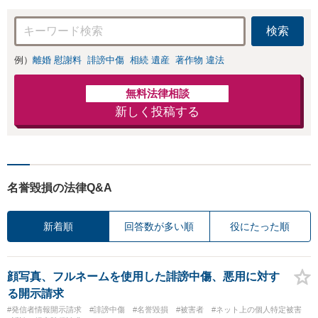
力」加害者側の対
【完全個室対応】
応可：開示請求の
検索
意見照会が来たと
きの対処法、被害
例）
離婚 慰謝料
誹謗中傷
相続 遺産
著作物 違法
者との示談交渉
無料法律相談
新しく投稿する
名誉毀損の法律Q&A
新着順
回答数が多い順
役にたった順
顔写真、フルネームを使用した誹謗中傷、悪用に対す
る開示請求
#発信者情報開示請求
#誹謗中傷
#名誉毀損
#被害者
#ネット上の個人特定被害