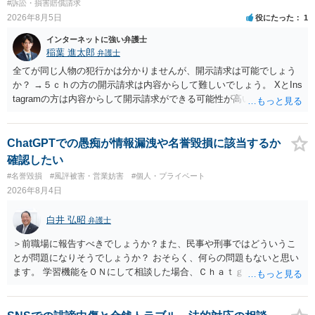
#訴訟・損害賠償請求
2026年8月5日
役にたった
1
インターネットに強い弁護士
稲葉 進太郎
弁護士
全てが同じ人物の犯行かは分かりませんが、開示請求は可能でしょう
か？ →５ｃｈの方の開示請求は内容からして難しいでしょう。 XとIns
tagramの方は内容からして開示請求ができる可能性が高いでしょう。
ただ、アカウントが削除されていると開示請求は失敗する可能性が高
いでしょう。７月中にアカウントが削除されている場合、今から進め
ても失敗する可能性が高いように思われます。 相手を特定できた場
ChatGPTでの愚痴が情報漏洩や名誉毀損に該当するか
合、相手に全ての弁護士費用を負担させることは可能でしょうか？ →
確認したい
訴訟外の交渉で相手方が認めれば負担させることができるでしょう。
#名誉毀損
#風評被害・営業妨害
#個人・プライベート
訴訟で判決となった場合は、実際の弁護士費用が認められる場合と認
2026年8月4日
められない場合があり何ともいえないところでしょう。
白井 弘昭
弁護士
＞前職場に報告すべきでしょうか？また、民事や刑事ではどういうこ
とが問題になりそうでしょうか？ おそらく、何らの問題もないと思い
ます。 学習機能をＯＮにして相談した場合、Ｃｈａｔｇｐｔがｏｐｅ
ｎＡＩに相談内容を蓄積し、他の質問者への何らかの回答の際に参照
する可能性がありますが、個人名や会社名を特定していない限り、一
般論として抽象化されて回答に織り込まれる可能性が生じるにすぎま