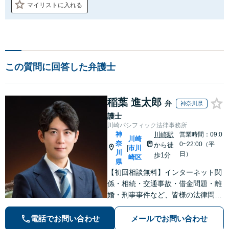
マイリストに入れる
この質問に回答した弁護士
稲葉 進太郎
弁
神奈川県
護士
川崎パシフィック法律事務所
神
川崎駅
営業時間：09:0
川崎
奈
0~22:00（平
から徒
市川
|
川
日）
歩1分
崎区
県
【初回相談無料】インターネット関
係・相続・交通事故・借金問題・離
婚・刑事事件など、皆様の法律問題
を解決すべく、親身になって取り組
みます。クチコミ・リピーターの方
電話でお問い合わせ
メールでお問い合わせ
も多数。お気軽にお問い合わせ下さ