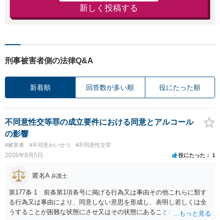
新しく投稿する
刑事被害者側の法律Q&A
新着順
回答数が多い順
役にたった順
不同意性交等罪の成立要件における同意とアルコール
の影響
#被害者
#不同意わいせつ
#不同意性交罪
2026年8月5日
役にたった
1
匿名A
弁護士
第177条 1 前条第1項各号に掲げる行為又は事由その他これらに類す
る行為又は事由により、同意しない意思を形成し、表明し若しくは全
うすることが困難な状態にさせ又はその状態にあることに乗じて、性