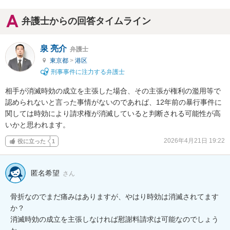
弁護士からの回答タイムライン
泉 亮介
弁護士
東京都
>
港区
刑事事件に注力する弁護士
相手が消滅時効の成立を主張した場合、その主張が権利の濫用等で
認められないと言った事情がないのであれば、12年前の暴行事件に
関しては時効により請求権が消滅していると判断される可能性が高
いかと思われます。
2026年4月21日 19:22
役に立った
1
匿名希望
さん
骨折なのでまだ痛みはありますが、やはり時効は消滅されてます
か？

消滅時効の成立を主張しなければ慰謝料請求は可能なのでしょう