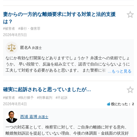
交、肛門性交、口腔性交又は膣若しくは肛門に身体の一部（陰茎を除
く。）若しくは物を挿入する行為であってわいせつなもの（以下この
条及び第179条第2項において「性交等」という。）をした者は、婚姻
妻からの一方的な離婚要求に対する対策と法的支援
関係の有無にかかわらず、5年以上の有期拘禁刑に処する。 第176条 1
は？
次に掲げる行為又は事由その他これらに類する行為又は事由により、
#被害者
#暴行・傷害罪
同意しない意思を形成し、表明し若しくは全うすることが困難な状態
2026年8月5日
にさせ又はその状態にあることに乗じて、わいせつな行為をした者
は、婚姻関係の有無にかかわらず、6月以上10年以下の拘禁刑に処す
匿名A
弁護士
る。 ③アルコール若しくは薬物を摂取させること又はそれらの影響が
あること。 以上の通りですから、アルコール摂取だけでなく、「同意
なにか有効な打開策などありますでしょうか？ 弁護士への依頼でしょ
しない意思を形成し、表明し若しくは全うすることが困難な状態」で
うか。 早い段階で、反論を組み立てて、認否で自白にならないように
あることが必要です。
工夫して対処する必要があると思います。 また警察に被害届を出すと
して、なんとか受理してもらうための方策などありますでしょうか？
告訴状を作って証拠をそろえて出すことでしょう。
確実に起訴されると思っていましたが…
#被害者
#執行猶予
#刑事裁判
#不起訴
2026年8月4日
役にたった
2
西浦 嘉博
弁護士
一つの対応案として、検察官に対して、ご自身の離婚に対する意向、
離婚無効訴訟を提起していない理由、今後の体調面・金銭面の状況好