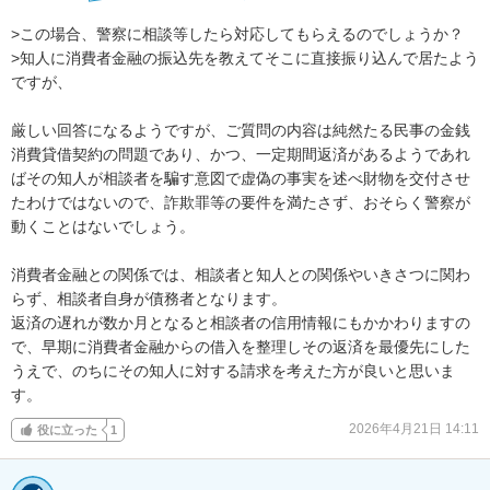
>この場合、警察に相談等したら対応してもらえるのでしょうか？

>知人に消費者金融の振込先を教えてそこに直接振り込んで居たよう
ですが、

厳しい回答になるようですが、ご質問の内容は純然たる民事の金銭
消費貸借契約の問題であり、かつ、一定期間返済があるようであれ
ばその知人が相談者を騙す意図で虚偽の事実を述べ財物を交付させ
たわけではないので、詐欺罪等の要件を満たさず、おそらく警察が
動くことはないでしょう。

消費者金融との関係では、相談者と知人との関係やいきさつに関わ
らず、相談者自身が債務者となります。

返済の遅れが数か月となると相談者の信用情報にもかかわりますの
で、早期に消費者金融からの借入を整理しその返済を最優先にした
うえで、のちにその知人に対する請求を考えた方が良いと思いま
す。
2026年4月21日 14:11
役に立った
1