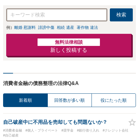
交渉も対応可」
力」加害者側の対
【完全個室対応】
応可：開示請求の
検索
意見照会が来たと
きの対処法、被害
例）
離婚 慰謝料
誹謗中傷
相続 遺産
著作物 違法
者との示談交渉
無料法律相談
新しく投稿する
消費者金融の債務整理の法律Q&A
新着順
回答数が多い順
役にたった順
自己破産中に不用品を売却しても問題ないか？
#消費者金融
#個人・プライベート
#奨学金
#銀行借り入れ
#クレジット会社
#自己破産