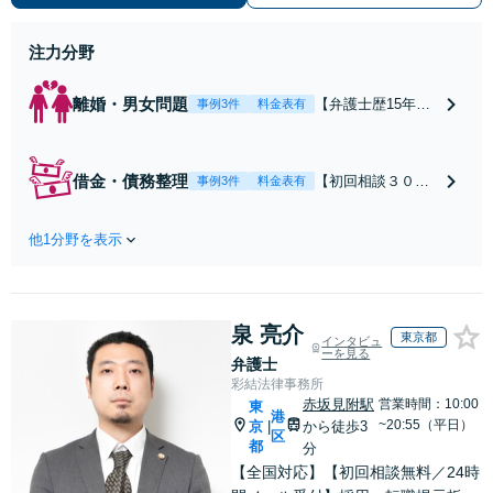
分】
注力分野
離婚・男女問題
【弁護士歴15年以
事例3件
料金表有
上】不倫問題や慰
謝料減額の解決実
績多数あり！持ち
借金・債務整理
【初回相談３０分
事例3件
料金表有
家や住宅ローンを
まで無料】【本通
含む財産分与、熟
り電停近く】個
年離婚もご相談く
他1分野を表示
人・法人を問わ
ださい【休日・夜
ず、借金のお悩み
間対応可】離婚後
はまずご相談くだ
の生活を見据えた
さい。自己破産・
アドバイスやサポ
泉 亮介
任意整理・個人再
東京都
インタビュ
ートも【完全個
ーを見る
生・各種ガイドラ
弁護士
室】【子連れ相談
インに基づく債務
彩結法律事務所
可】【本通駅5分】
整理手続等の流れ
赤坂見附駅
営業時間：10:00
東
港
をご説明し、より
~20:55（平日）
京
から徒歩3
|
区
良い解決を目指し
都
分
ます。
【全国対応】【初回相談無料／24時