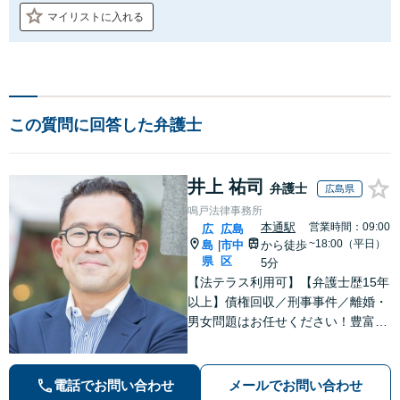
マイリストに入れる
この質問に回答した弁護士
井上 祐司
弁護士
広島県
鳴戸法律事務所
本通駅
営業時間：09:00
広
広島
~18:00（平日）
島
市中
から徒歩
|
県
区
5分
【法テラス利用可】【弁護士歴15年
以上】債権回収／刑事事件／離婚・
男女問題はお任せください！豊富な
解決実績と弁護士経験を活かした、
的確でスムーズな対応が持ち味です
【子連れ相談】【完全個室相談】
電話でお問い合わせ
メールでお問い合わせ
【休日・夜間対応可】【本通駅5