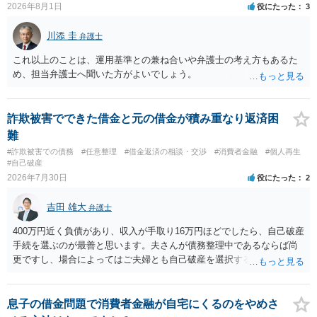
2026年8月1日
役にたった
3
川添 圭
弁護士
これ以上のことは、運用基準との兼ね合いや弁護士の考え方もあるた
め、担当弁護士へ聞いた方がよいでしょう。
詐欺被害でできた借金と元の借金が積み重なり返済困
難
#詐欺被害での債務
#任意整理
#借金返済の相談・交渉
#消費者金融
#個人再生
#自己破産
2026年7月30日
役にたった
2
吉田 雄大
弁護士
400万円近く負債があり、収入が手取り16万円ほどでしたら、自己破産
手続を選ぶのが最善と思います。夫さんが債務整理中であるならば尚
更ですし、場合によってはご夫婦とも自己破産を選択する方法もある
と思います。
息子の借金問題で消費者金融が自宅にくるのをやめさ