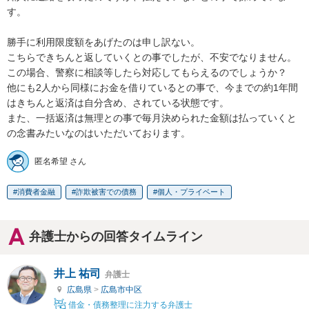
す。

勝手に利用限度額をあげたのは申し訳ない。

こちらできちんと返していくとの事でしたが、不安でなりません。

この場合、警察に相談等したら対応してもらえるのでしょうか？

他にも2人から同様にお金を借りているとの事で、今までの約1年間
はきちんと返済は自分含め、されている状態です。

また、一括返済は無理との事で毎月決められた金額は払っていくと
の念書みたいなのはいただいております。
匿名希望 さん
消費者金融
詐欺被害での債務
個人・プライベート
弁護士からの回答タイムライン
井上 祐司
弁護士
広島県
>
広島市中区
借金・債務整理に注力する弁護士