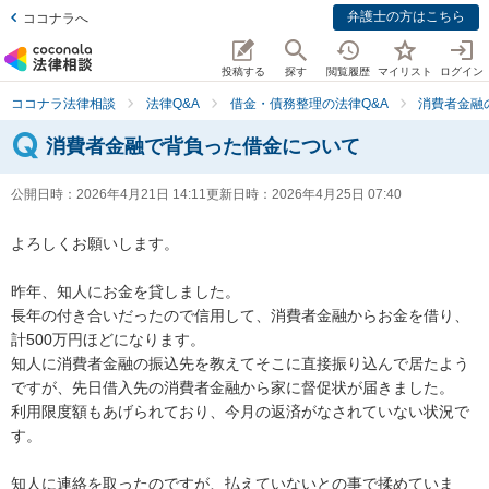
弁護士の方はこちら
ココナラへ
投稿する
探す
閲覧履歴
マイリスト
ログイン
ココナラ法律相談
法律Q&A
借金・債務整理の法律Q&A
消費者金融
消費者金融で背負った借金について
公開日時：
2026年4月21日 14:11
更新日時：
2026年4月25日 07:40
よろしくお願いします。

昨年、知人にお金を貸しました。

長年の付き合いだったので信用して、消費者金融からお金を借り、
計500万円ほどになります。

知人に消費者金融の振込先を教えてそこに直接振り込んで居たよう
ですが、先日借入先の消費者金融から家に督促状が届きました。

利用限度額もあげられており、今月の返済がなされていない状況で
す。

知人に連絡を取ったのですが、払えていないとの事で揉めていま