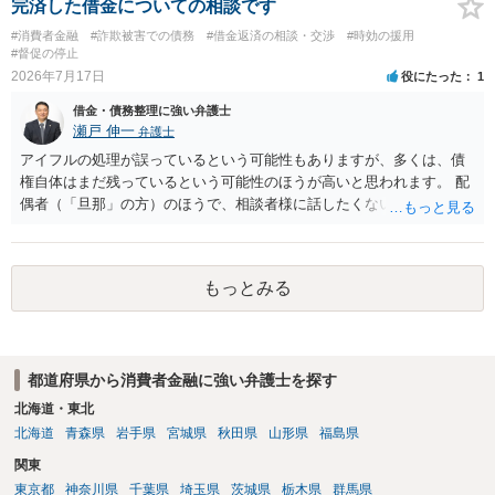
完済した借金についての相談です
#消費者金融
#詐欺被害での債務
#借金返済の相談・交渉
#時効の援用
#督促の停止
2026年7月17日
役にたった
1
借金・債務整理に強い弁護士
瀬戸 伸一
弁護士
アイフルの処理が誤っているという可能性もありますが、多くは、債
権自体はまだ残っているという可能性のほうが高いと思われます。 配
偶者（「旦那」の方）のほうで、相談者様に話したくない事情等もあ
るのではないかと推察いたします。 長期間経過していれば、消滅時効
援用という方法も取れる可能性があるため、御主人に法律事務所に相
談にいくように説得されてはどうでしょうか。相談者様が一緒だと話
もっとみる
せない事情もあるかもしれないのでおひとりで行ってもらうほうがい
いかもしれません。 配偶者の債務がある状態で配偶者が亡くなると債
務を相談者様が相続するという状態になる（相続放棄などの亡くなっ
てからの方法もありますが）ため、相談者様にも関係することだとし
都道府県から消費者金融に強い弁護士を探す
て相談にいくようにお話してみてはどうでしょうか。
北海道・東北
北海道
青森県
岩手県
宮城県
秋田県
山形県
福島県
関東
東京都
神奈川県
千葉県
埼玉県
茨城県
栃木県
群馬県