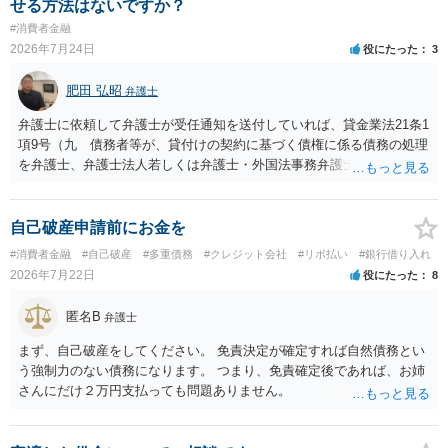
せる方法はないですか？
#消費者金融
2026年7月24日
役にたった
3
肥田 弘昭
弁護士
弁護士に依頼して弁護士が受任通知を送付していれば、貸金業法21条1
項9号（九 債務者等が、貸付けの契約に基づく債権に係る債務の処理
を弁護士、弁護士法人若しくは弁護士・外国法事務弁護士共同法人若
しくは司法書士若しくは司法書士法人（以下この号において「弁護士
等」という。）に委託し、又はその処理のため必要な裁判所における
民事事件に関する手続をとり、弁護士等又は裁判所から書面によりそ
自己破産申請前にお金を
の旨の通知があつた場合において、正当な理由がないのに、債務者等
#消費者金融
#自己破産
#多重債務
#クレジット会社
#リボ払い
#銀行借り入れ
に対し、電話をかけ、電報を送達し、若しくはファクシミリ装置を用
2026年7月22日
役にたった
8
いて送信し、又は訪問する方法により、当該債務を弁済することを要
求し、これに対し債務者等から直接要求しないよう求められたにもか
匿名B
弁護士
かわらず、更にこれらの方法で当該債務を弁済することを要求するこ
と。）に違反しています。監督官庁に行政処分を求める、裁判所に仮
まず、自己破産をしてください。 免責決定が確定すれば自然債務とい
処分申請、不退去罪が成立すれば警察に通報などの対応が考えられま
う強制力のない債務になります。 つまり、免責確定後であれば、お姉
す。ご参考にしてください。
さんにだけ２万円支払っても問題ありません。