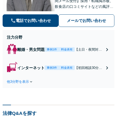
間メール受付】採用・転職掲示板、
飲食店の口コミサイトなどの風評被
害対策など実績あり！【刑事】犯罪
の種類を問わず相談可。可能な限り
電話でお問い合わせ
メールでお問い合わせ
早期対応で駆けつけサポート【労
働】不当解雇・残業代請求はおまか
せください
注力分野
離婚・男女問題
【土日・夜間対応
事例1件
料金表有
可】【初回相談30
分無料】「相手方
から書面を提示さ
インターネット
【初回相談30分無
事例3件
料金表有
れたら、サインす
料】状況に応じて
る前にご相談を」
手段を使い分け、
経験豊富な弁護士
他3分野を表示
適切な方法で投稿
が全力で交渉にあ
の削除・発信者情
たります！相手方
報開示請求をおこ
と直接話す精神的
ないます「企業や
負担を軽減「弁護
お店の風評被害対
士の交渉で慰謝料
策／売り上げ低下
金額アップ／減額
法律Q&Aを探す
防止のために尽