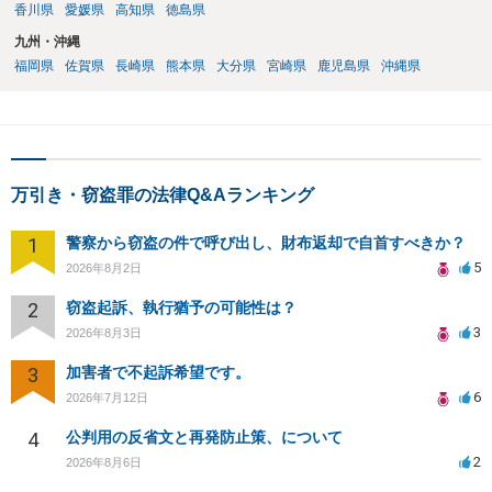
香川県
愛媛県
高知県
徳島県
九州・沖縄
福岡県
佐賀県
長崎県
熊本県
大分県
宮崎県
鹿児島県
沖縄県
万引き・窃盗罪の法律Q&Aランキング
1
警察から窃盗の件で呼び出し、財布返却で自首すべきか？
5
2026年8月2日
2
窃盗起訴、執行猶予の可能性は？
3
2026年8月3日
3
加害者で不起訴希望です。
6
2026年7月12日
4
公判用の反省文と再発防止策、について
2
2026年8月6日