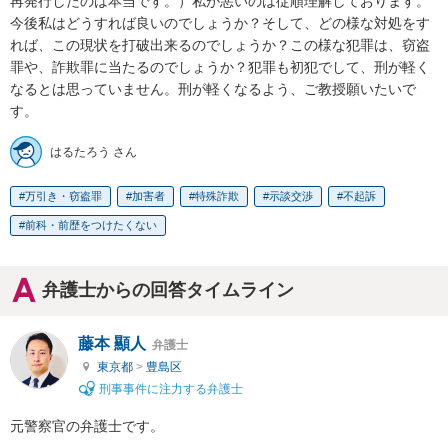
再発行したのは本当です。）私が悪いのは従順理解しております。
今後私はどうすれば良いのでしょうか？そして、どの様な対処をす
れば、この現状を打破出来るのでしょうか？この様な犯罪は、窃盗
罪や、詐欺罪に当たるのでしょうか？犯罪も初犯でして、刑が軽く
なるとは思っていません。刑が軽くなるよう、ご教授願いたいで
す。
はるたろう さん
万引き・窃盗罪
加害者
特殊詐欺
示談交渉
不起訴
前科・前歴をつけたくない
弁護士からの回答タイムライン
藤本 顯人
弁護士
東京都
>
豊島区
刑事事件に注力する弁護士
元警察官の弁護士です。
