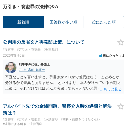
万引き・窃盗罪の法律Q&A
新着順
回答数が多い順
役にたった順
公判用の反省文と再発防止策、について
#加害者
#万引き・窃盗罪
#刑事裁判
2026年8月6日
役にたった
2
刑事事件に強い弁護士
井上 祐司
弁護士
率直なことを言いますと、手書きかＰＣかで差異はなく、まとめるか
分けるかで差異もありません。 というより、本人が述べている再犯防
止策は、それだけではほとんど考慮してもらえないと思った方が良い
です。 提出するのであれば、 ・具体的に自身が受けているプログラム
やカウンセリング・治療の内容 ・利用している再犯防止策（例えば保
護観察所と連携した職業支援の内容や具体的な就労・監督状況） ・監
アルバイト先での金銭問題、警察介入時の処罰と解決
督者の証言 など、証拠で担保された客観性と実現可能性があるもので
策は？
なければあまり意味がありません。 もともと執行猶予が狙える事案で
#加害者
#万引き・窃盗罪
#示談交渉
#前科・前歴をつけたくない
あれば本人の反省の言葉だけで十分であり、実刑となるか微妙な事案
#逮捕による解雇・退学回避