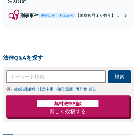
注力分野
刑事事件
【警察官歴１０数年】
事例13件
料金表有
【元警部補】夜間・休日
でも即対応！【即日接
見】呼び出し直後や逮捕
直後の対応により不起
訴・身柄釈放実績多数！
捜査経験を活かした先回
法律Q&Aを探す
りのサポートが強み。高
い交渉力で示談成立へ尽
力。少年事件／告訴・告
検索
発の経験多数有り
例）
離婚 慰謝料
誹謗中傷
相続 遺産
著作物 違法
無料法律相談
新しく投稿する