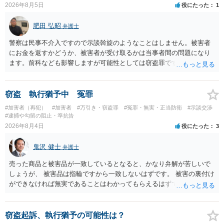
では、本人が再発防止策をいくら述べてもほとんど効果は望めないと
2026年8月5日
役にたった
1
いうのが実感です。
肥田 弘昭
弁護士
警察は民事不介入ですので示談斡旋のようなことはしません。被害者
にお金を返すかどうか、被害者が受け取るかは当事者間の問題になり
ます。前科なども影響しますが可能性としては窃盗罪ですので、逮捕
勾留や略式起訴などの可能性もあります。ご参考にしてください。
窃盗 執行猶予中 冤罪
#加害者（再犯）
#加害者
#万引き・窃盗罪
#冤罪・無実・正当防衛
#示談交渉
#逮捕や勾留の阻止・準抗告
2026年8月4日
役にたった
3
鬼沢 健士
弁護士
売った商品と被害品が一致しているとなると、かなり弁解が苦しいで
しょうが、 被害品は指輪ですから一致しないはずです。 被害の裏付け
ができなければ無実であることはわかってもらえるはずです。
窃盗起訴、執行猶予の可能性は？