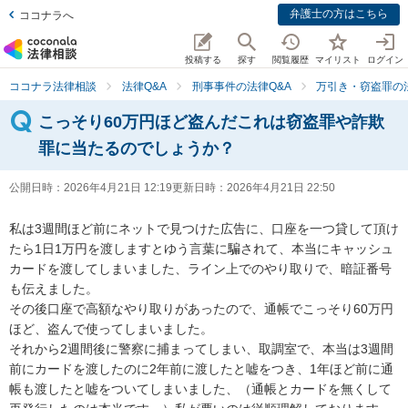
弁護士の方はこちら
ココナラへ
投稿する
探す
閲覧履歴
マイリスト
ログイン
ココナラ法律相談
法律Q&A
刑事事件の法律Q&A
万引き・窃盗罪の法
こっそり60万円ほど盗んだこれは窃盗罪や詐欺
罪に当たるのでしょうか？
公開日時：
2026年4月21日 12:19
更新日時：
2026年4月21日 22:50
私は3週間ほど前にネットで見つけた広告に、口座を一つ貸して頂け
たら1日1万円を渡しますとゆう言葉に騙されて、本当にキャッシュ
カードを渡してしまいました、ライン上でのやり取りで、暗証番号
も伝えました。

その後口座で高額なやり取りがあったので、通帳でこっそり60万円
ほど、盗んで使ってしまいました。

それから2週間後に警察に捕まってしまい、取調室で、本当は3週間
前にカードを渡したのに2年前に渡したと嘘をつき、1年ほど前に通
帳も渡したと嘘をついてしまいました、（通帳とカードを無くして