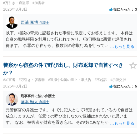
#万引き・窃盗罪
#加害者
2026年8月3日
役にたった
3
西浦 嘉博
弁護士
以下、相談の背景に記載された事情に限定してお答えします。 本件は
自身の職務権限を利用して行われており、犯行態様は悪質と評価され
得ます。 余罪の存在から、複数回の窃取行為を行っていたことも悪質
性に加味されます。 また、被害額も窃盗事案としては多額の部類に入
ると思われます。 他方、余罪を含めた全額を弁済していることは、被
害者の経済的損害の回復として有利に斟酌されます。 また、前科前歴
警察から窃盗の件で呼び出し、財布返却で自首すべき
を有しないことも、規範意識が鈍磨しきっているとまでは言えず、有
か？
利な点です。 その他、家族の監督等の情状証拠を適切に提出すること
#加害者
#万引き・窃盗罪
#逮捕や勾留の阻止・準抗告
#不起訴
#示談交渉
で、私見ですが、執行猶予判決を視野に入れることが可能な事案と思
2026年8月2日
役にたった
5
われます。 上記、一つの意見として参考ください。
刑事事件に強い弁護士
藤本 顯人
弁護士
元警察官の弁護士です。 すでに犯人として特定されているので自首は
成立しませんが、任意での呼び出しなので逮捕はされないと思いま
す。 なお、被害者が財布を置き忘れ、その後にあなたがトイレに入
り、再び被害者がトイレに戻ったら財布が無かったような事情がある
と言い逃れはかなり厳しいものと思います。