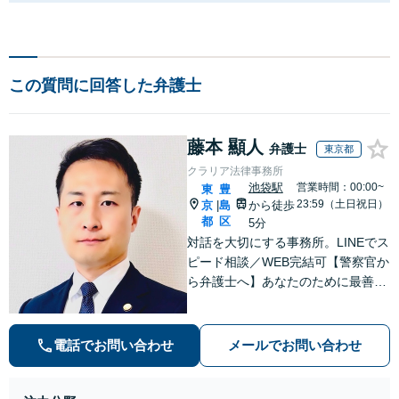
この質問に回答した弁護士
藤本 顯人
弁護士
東京都
クラリア法律事務所
池袋駅
営業時間：00:00~
東
豊
23:59（土日祝日）
京
島
から徒歩
|
都
区
5分
対話を大切にする事務所。LINEでス
ピード相談／WEB完結可【警察官か
ら弁護士へ】あなたのために最善の
解決を目指します。洞察力と交渉力
を強みに、相続問題、交通事故や離
婚などの民事から刑事事件まで幅広
電話でお問い合わせ
メールでお問い合わせ
く支援【完全個室】