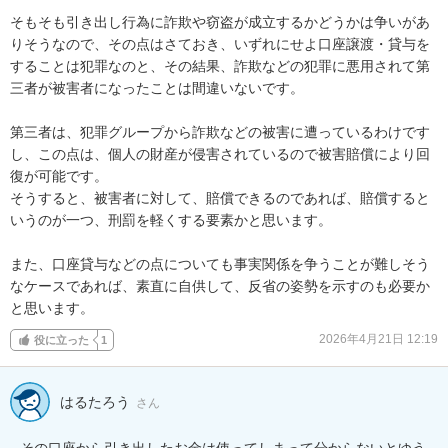
そもそも引き出し行為に詐欺や窃盗が成立するかどうかは争いがあ
りそうなので、その点はさておき、いずれにせよ口座譲渡・貸与を
することは犯罪なのと、その結果、詐欺などの犯罪に悪用されて第
三者が被害者になったことは間違いないです。

第三者は、犯罪グループから詐欺などの被害に遭っているわけです
し、この点は、個人の財産が侵害されているので被害賠償により回
復が可能です。

そうすると、被害者に対して、賠償できるのであれば、賠償すると
いうのが一つ、刑罰を軽くする要素かと思います。

また、口座貸与などの点についても事実関係を争うことが難しそう
なケースであれば、素直に自供して、反省の姿勢を示すのも必要か
と思います。
2026年4月21日 12:19
役に立った
1
はるたろう
さん
その口座から引き出したお金は使ってしまって分からないとゆう