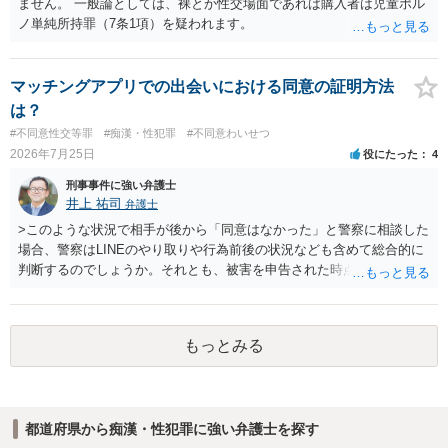
ません。 一般論としては、裸とか性交場面であれば購入者は児童ポル
をつけてくださいね。それが一番大事です。
ノ単純所持罪（7条1項）を疑われます。
マッチングアプリでの出会いにおける同意の証明方法
は？
#不同意性交等罪
#痴漢・性犯罪
#不同意わいせつ
2026年7月25日
役にたった
4
刑事事件に強い弁護士
井上 祐司
弁護士
>このような状況で相手が後から「同意はなかった」と警察に相談した
場合、警察はLINEのやり取りや行為前後の状況なども含めて総合的に
判断するのでしょうか。それとも、被害を申告された時点で私がかな
り不利になるのでしょうか。 同様のご相談を、検察官送致されたも
の（不起訴事案）を含めて数件経験していますが、いずれも警察の対
応は前者です。 特に近年は、いわゆる異性間のトラブルから報復的
もっとみる
に不同意性交・不同意わいせつの罪の被害届が出される事案が頻発し
ており、警察も闇雲な逮捕をしないよう慎重になっているため、まず
は前後のＬＩＮＥやInstagram等の履歴をすべて統括的に縦覧して、
「被害者の被害申告内容が本当に信用できるものか」を見極めてから
都道府県から痴漢・性犯罪に強い弁護士を探す
動くようになっていると感じます。