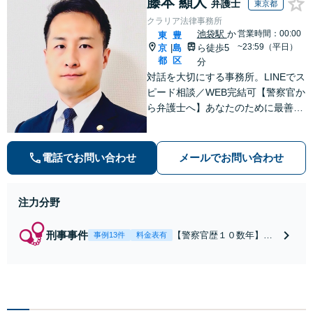
藤本 顯人
弁護士
東京都
クラリア法律事務所
池袋駅
か
営業時間：00:00
東
豊
~23:59（平日）
京
島
ら徒歩5
|
都
区
分
対話を大切にする事務所。LINEでス
ピード相談／WEB完結可【警察官か
ら弁護士へ】あなたのために最善の
解決を目指します。洞察力と交渉力
を強みに、相続問題、交通事故や離
婚などの民事から刑事事件まで幅広
電話でお問い合わせ
メールでお問い合わせ
く支援【完全個室】
注力分野
刑事事件
【警察官歴１０数年】
事例13件
料金表有
【元警部補】夜間・休日
でも即対応！【即日接
見】呼び出し直後や逮捕
直後の対応により不起
訴・身柄釈放実績多数！