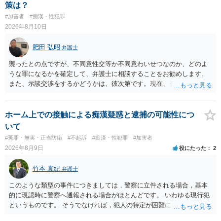
策は？
#加害者
#痴漢・性犯罪
2026年8月10日
肥田 弘昭
弁護士
襲ったとの点ですが、不同意性交等か不同意わいせつなのか、どのよ
うな罪になるかを確定して、弁護士に相談することをお勧めします。
また、示談交渉をするかどうかは、彼次第です。現在、否認している
ので、示談交渉の前提がありません。否認しているのであれば、それ
を前提に捜査機関に対する弁護活動を弁護人を選任してすべきかと思
います。ご参考にしてください。
ホーム上での接触による痴漢疑惑と逮捕の可能性につ
いて
#冤罪・無実・正当防衛
#不起訴
#痴漢・性犯罪
#加害者
2026年8月9日
役にたった
2
竹本 真紀
弁護士
このような類型の事件につきましては，警察に立件される場合，基本
的に現認時に警察へ通報される場合がほとんどです。 いわゆる現行犯
というものです。 そうでなければ，犯人の特定が困難になってしまい
ます。 触ったかもしれないという方について，行為の判断がされる