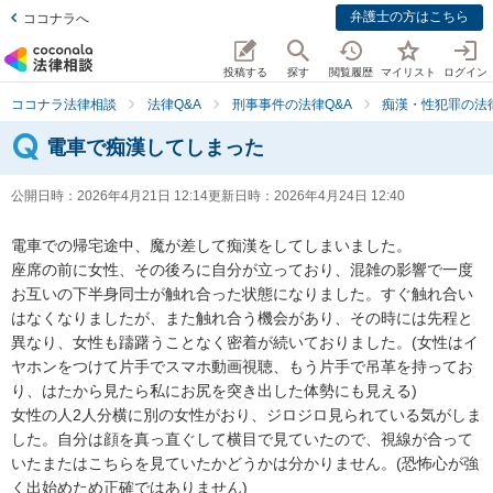
弁護士の方はこちら
ココナラへ
投稿する
探す
閲覧履歴
マイリスト
ログイン
ココナラ法律相談
法律Q&A
刑事事件の法律Q&A
痴漢・性犯罪の法律
電車で痴漢してしまった
公開日時：
2026年4月21日 12:14
更新日時：
2026年4月24日 12:40
電車での帰宅途中、魔が差して痴漢をしてしまいました。

座席の前に女性、その後ろに自分が立っており、混雑の影響で一度
お互いの下半身同士が触れ合った状態になりました。すぐ触れ合い
はなくなりましたが、また触れ合う機会があり、その時には先程と
異なり、女性も躊躇うことなく密着が続いておりました。(女性はイ
ヤホンをつけて片手でスマホ動画視聴、もう片手で吊革を持ってお
り、はたから見たら私にお尻を突き出した体勢にも見える)

女性の人2人分横に別の女性がおり、ジロジロ見られている気がしま
した。自分は顔を真っ直ぐして横目で見ていたので、視線が合って
いたまたはこちらを見ていたかどうかは分かりません。(恐怖心が強
く出始めため正確ではありません)
