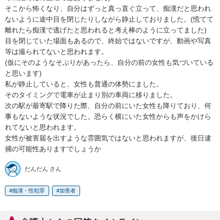
そこから怖くなり、自分はずっと真っ直ぐ立って、痴漢だと思われ
ないように途中目を閉じたりしながら静止しておりました。(慌てて
離れたら痴漢で逃げたと思われると考え棒のように立ってました)

目を閉じていた場面もあるので、終始ではないですが、動画や写真
等は撮られてないと思われます。

(仮にそのようなそぶりがあったら、自分の前の女性も気づいている
と思います)

私が静止していると、女性も普通の体勢にました。

そのタイミングで電車が止まり別の車両に移りました。

次の駅が最寄駅で降りた際、自分の前にいた女性も降りており、何
事もないような状況でした。恐らく横にいた女性からも声をかけら
れてないと思われます。

女性が被害届を出すような雰囲気ではないと思われますが、後日逮
捕の可能性ありますでしょうか
だんだん さん
痴漢・性犯罪
加害者