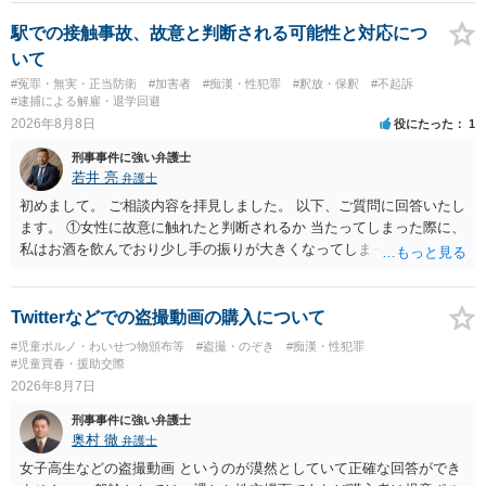
（事件性）とともに，誰の行為かの判断がされる（犯人性）が必要な
のですが，現認時に警察が臨場できる場合以外は，基本的に犯人性を
駅での接触事故、故意と判断される可能性と対応につ
特定することができません。もちろん，常習性が顕著で，既に前科を
いて
有していて警察に把握されていれば別ですが，そのような方は，この
#冤罪・無実・正当防衛
#加害者
#痴漢・性犯罪
#釈放・保釈
#不起訴
ような場所に質問を掲げてくることはありません。心配・不安になる
#逮捕による解雇・退学回避
ことはよくわかるのですが，心配・不安を感じている方は，警察に把
2026年8月8日
役にたった
1
握されていることがありませんので，犯人性が特定されることはあり
刑事事件に強い弁護士
ません。したがって，自分が犯人であるとされることはないのです。
若井 亮
弁護士
ですから，相談者の場合は，大丈夫です。安心してください。それで
は，①～③に答えます。 ①について 腕の動き，女性への向かい方をみ
初めまして。 ご相談内容を拝見しました。 以下、ご質問に回答いたし
れば，酔っていて偶然の出来事か，意図的に偶然を装うように触った
ます。 ①女性に故意に触れたと判断されるか 当たってしまった際に、
のかは，わかります。触る瞬間ではなくて，触るまでの状況の方が重
私はお酒を飲んでおり少し手の振りが大きくなってしまっていたこと
要です。酔っていてふらついていたのであれば，そのときだけふらつ
も事実です。それが仮に、私が気がついていない防犯カメラに写って
いているわけではありません。腕の振り方も，そのときだけ偶然大き
いた場合、故意だと判定されやすいのでしょうか？ お伺いする限り、
くなるわけではありません。ですから，本件では，意図的だと疑われ
故意があると判断されることは無いかと思います。 ②逮捕、呼び出し
Twitterなどでの盗撮動画の購入について
ることはないと思います。その雰囲気は，当たってしまった女性にも
の可能性 この行為により、痴漢やその他の犯罪を犯したとして、逮
#児童ポルノ・わいせつ物頒布等
#盗撮・のぞき
#痴漢・性犯罪
伝わっていたのでしょう。ですから大丈夫です。なお，故意は，主観
捕、呼び出しされる可能性はどれほどでしょうか？ 誤って当たってし
#児童買春・援助交際
面の話なので，防犯カメラの映像で決められることはありません。本
まっただけであり、さらにその場で女性等のアクションが無かったこ
2026年8月7日
人の話（故意を否認する話）が実際の状況と矛盾しないかだけの話で
とからすると、この後に呼び出される可能性は極めて低いと思いま
す。 ②について 犯人性が特定できませんから，逮捕や呼出の可能性は
刑事事件に強い弁護士
す。 ③逮捕呼び出しまでの期間 大体どれほどの期間逮捕呼び出しの可
奥村 徹
ないと思います。 ③について ②がないので，③はそもそもないことが
弁護士
能性があると考えれば良いのでしょうか？ 逮捕や呼び出しの可能性は
前提なので，期間も考えなくて大丈夫です。 というわけで，本件は大
極めて低いと思います。 連絡が来ることはないでしょう。
女子高生などの盗撮動画 というのが漠然としていて正確な回答ができ
丈夫ですから，今後，同じような不安に襲われることがないように気