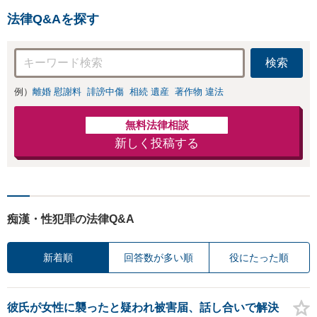
捜査経験を活かした先回
法律Q&Aを探す
りのサポートが強み。高
い交渉力で示談成立へ尽
力。少年事件／告訴・告
検索
発の経験多数有り
例）
離婚 慰謝料
誹謗中傷
相続 遺産
著作物 違法
無料法律相談
新しく投稿する
痴漢・性犯罪の法律Q&A
新着順
回答数が多い順
役にたった順
彼氏が女性に襲ったと疑われ被害届、話し合いで解決