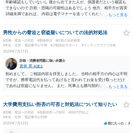
年齢確認もしていないし 後から出てきた人が、保護者だという確認も
できないので 詐欺・恐喝の可能性はあるでしょう 他方、相手方が真実
18歳未満であれば、 内容は電子マナーを送ってくれたら自慰行為など
の動画を要望通りに撮って送るよと言ったやりとりでした。 自分は動
画の尺は10分ほど、服を着たままで胸を触って欲しい、などの要望を
して、要求された金額(1000円程度)の電子マネーを送信してしまいま
男性からの脅迫と窃盗疑いについての法的対処法
した。 そこから、撮影するまで暇なので顔の雰囲気の写真を交換して
#恐喝・脅迫への対応
#悪徳商法
#詐欺の法的措置
欲しい、住んでいる都道府県と区を教えてと言われたので教えたりと
#本名・住所・電話番号が不明
#少額訴訟サポート
#マッチングアプリ詐欺
言ったやり取りをしていました。 というやりとりは、青少年条例違反
2026年7月27日
（わいせつ行為）の疑いがあります。18歳未満と知らなくても処罰可
詐欺・消費者問題に強い弁護士
能です。
若井 亮
弁護士
初めまして。 ご相談内容を拝見しました。 当時の相手方の内心は不明
ですが、携帯電話代を払ってあげると言われてお金を受け取っただけ
であれば窃盗になりません。 また、民事上も贈与契約に該当すると思
われるところ、返済の義務はありません。 これ以上のやり取りをせ
ず、可能であればブロックをするようにしてください。 ご不安であれ
ば、最寄りの警察署に相談をしても良いかもしれません。 以上、ご参
大学費用支払い拒否の可否と対処法について知りたい
考になれば幸いです。
#恐喝・脅迫への対応
#高額請求への対応
#200万円以上
#本名・住所・電話番号が判明
2026年7月22日
役にたった
2