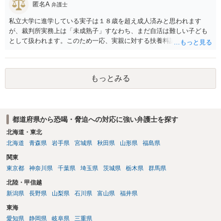
匿名A
弁護士
私立大学に進学している実子は１８歳を超え成人済みと思われます
が、裁判所実務上は「未成熟子」すなわち、まだ自活は難しい子ども
として扱われます。このため一応、実親に対する扶養料請求として法
律的には成り立つ可能性があります。 ただし、実子と同居する元配偶
者宛に養育費を支払っており、当該養育費は実子の進学費用の趣旨も
一部含まれています。また、私立大学進学について貴殿が了解したわ
もっとみる
けではないという事情も存在します。 こうした場合には、支払を拒ん
だとしても学費の請求が裁判所によって強制される可能性は低いとい
えます。 以上整理したとおり、貴殿の事情を説明し支払えないと実子
に伝えるのが良い対処法と思います。
都道府県から恐喝・脅迫への対応に強い弁護士を探す
北海道・東北
北海道
青森県
岩手県
宮城県
秋田県
山形県
福島県
関東
東京都
神奈川県
千葉県
埼玉県
茨城県
栃木県
群馬県
北陸・甲信越
新潟県
長野県
山梨県
石川県
富山県
福井県
東海
愛知県
静岡県
岐阜県
三重県