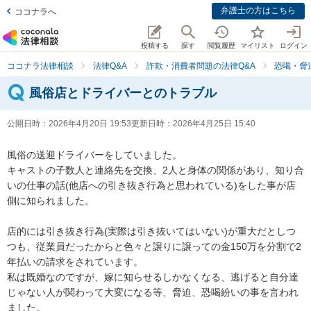
弁護士の方はこちら
ココナラへ
投稿する
探す
閲覧履歴
マイリスト
ログイン
ココナラ法律相談
法律Q&A
詐欺・消費者問題の法律Q&A
恐喝・脅
風俗店とドライバーとのトラブル
公開日時：
2026年4月20日 19:53
更新日時：
2026年4月25日 15:40
風俗の送迎ドライバーをしていました。

キャストの子数人と連絡先を交換、2人と身体の関係があり、知り合
いの仕事の話(他店への引き抜き行為と思われている)をした事が店
側に知られました。

店的には引き抜き行為(実際は引き抜いてはいない)が重大だとしつ
つも、従業員だったからと色々と譲りに譲っての金150万を分割で2
年払いの請求をされています。

私は既婚なのですが、嫁に知らせるしかなくなる、逃げると自分達
じゃない人が関わって大変になる等、脅迫、恐喝紛いの事を言われ
ました。
