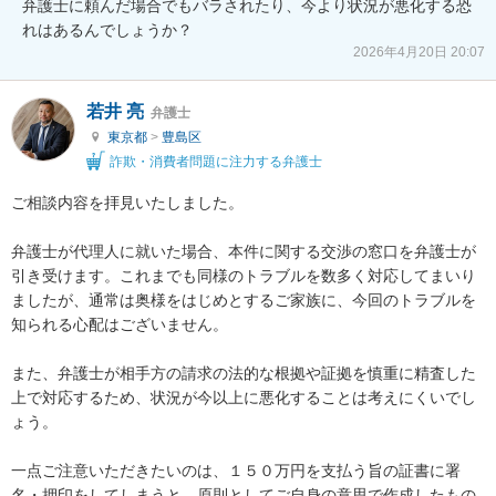
弁護士に頼んだ場合でもバラされたり、今より状況が悪化する恐
れはあるんでしょうか？
2026年4月20日 20:07
若井 亮
弁護士
東京都
>
豊島区
詐欺・消費者問題に注力する弁護士
ご相談内容を拝見いたしました。

弁護士が代理人に就いた場合、本件に関する交渉の窓口を弁護士が
引き受けます。これまでも同様のトラブルを数多く対応してまいり
ましたが、通常は奥様をはじめとするご家族に、今回のトラブルを
知られる心配はございません。

また、弁護士が相手方の請求の法的な根拠や証拠を慎重に精査した
上で対応するため、状況が今以上に悪化することは考えにくいでし
ょう。

一点ご注意いただきたいのは、１５０万円を支払う旨の証書に署
名・押印をしてしまうと、原則としてご自身の意思で作成したもの