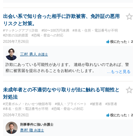
そが恐喝や脅迫にあたる悪質な手口です。相手がブロックしてきたの
は警察の介入を恐れて逃げた可能性が高いと考えられます。 今後の具
体的な対応は以下の通りです。 ・相手の要求は無視する（1対1のやり
出会い系で知り合った相手に詐欺被害、免許証の悪用
取りで「詐欺か」と聞いただけで名誉毀損は成立しません） ・マイナ
リスクと対策。
ンバー総合フリーダイヤルへ連絡し、カードの一時停止と再発行手続
#マッチングアプリ詐欺
#50〜100万円未満
#本名・住所・電話番号が不明
きを行う ・万が一に備え、会社には「個人情報を悪用されたトラブル
#詐欺の法的措置
#恐喝・脅迫への対応
に巻き込まれた」と事前伝えておく すでに警察へ相談済みとのことで
2026年7月26日
役にたった
2
すので、今後別のアカウントから連絡が来ても一切応じず、警察へ追
加の報告を行ってください。
三村 勇人
弁護士
詐欺にあっている可能性があります。 連絡が取れないのであれば、警
察に被害届を提出されることをお勧めいたします。
未成年者との不適切なやり取りが法に触れる可能性と
対処法
#児童ポルノ・わいせつ物頒布等
#個人・プライベート
#被害者
#加害者
#本名・住所・電話番号が不明
#恐喝・脅迫への対応
2026年7月26日
役にたった
2
刑事事件に強い弁護士
奥村 徹
弁護士