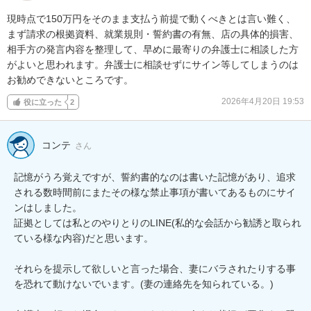
現時点で150万円をそのまま支払う前提で動くべきとは言い難く、
まず請求の根拠資料、就業規則・誓約書の有無、店の具体的損害、
相手方の発言内容を整理して、早めに最寄りの弁護士に相談した方
がよいと思われます。弁護士に相談せずにサイン等してしまうのは
お勧めできないところです。
2026年4月20日 19:53
役に立った
2
コンテ
さん
記憶がうろ覚えですが、誓約書的なのは書いた記憶があり、追求
される数時間前にまたその様な禁止事項が書いてあるものにサイ
ンはしました。

証拠としては私とのやりとりのLINE(私的な会話から勧誘と取られ
ている様な内容)だと思います。

それらを提示して欲しいと言った場合、妻にバラされたりする事
を恐れて動けないでいます。(妻の連絡先を知られている。)
