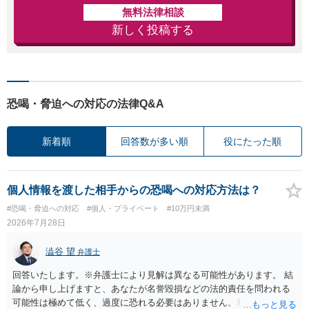
無料法律相談
新しく投稿する
恐喝・脅迫への対応の法律Q&A
新着順
回答数が多い順
役にたった順
個人情報を渡した相手からの恐喝への対応方法は？
#恐喝・脅迫への対応
#個人・プライベート
#10万円未満
2026年7月28日
澁谷 望
弁護士
回答いたします。※弁護士により見解は異なる可能性があります。 結
論から申し上げますと、あなたが名誉毀損などの法的責任を問われる
可能性は極めて低く、過度に恐れる必要はありません。相手の行為こ