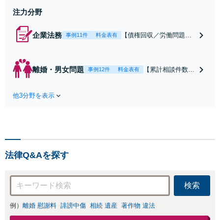
上
注力分野
企業法務
【債権回収／労働問題／
事例11件
料金表有
契約関係・契約書チェッ
ク／裁判対応】取引先と
のトラブル・会社内のト
離婚・男女問題
【累計相談件数20
事例12件
料金表有
ラブルなど、事後の解決
00件、解決事例50
だけでなく予防法務まで
0件以上】【初回
ワンストップで対応！顧
他3分野を表示
相談（電話・WE
問弁護士をお探しの方も
B）無料】「オー
ご相談ください！【顧問
ダーメイドの解決
経験豊富】【個別案件も
策を提示」依頼者
対応OK】
様の話を丁寧にう
かがい、どんな不
法律Q&Aを探す
安があるのか、何
を解決したいのか
を正確に読み取り
検索
ます。【東京都在
住以外の方も対
例）
離婚 慰謝料
誹謗中傷
相続 遺産
著作物 違法
応】