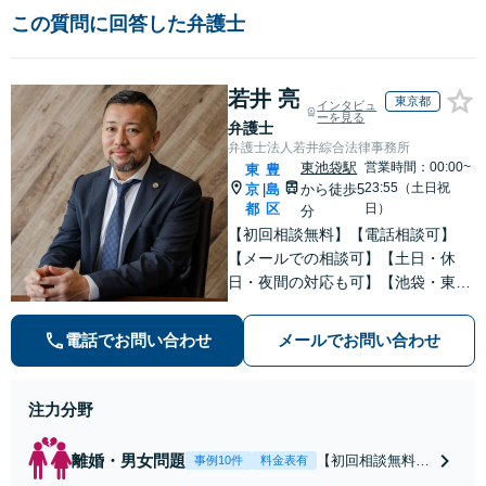
この質問に回答した弁護士
若井 亮
東京都
インタビュ
ーを見る
弁護士
弁護士法人若井綜合法律事務所
東池袋駅
営業時間：00:00~
東
豊
23:55（土日祝
京
島
から徒歩5
|
都
区
日）
分
【初回相談無料】【電話相談可】
【メールでの相談可】【土日・休
日・夜間の対応も可】【池袋・東池
袋2駅利用可】風俗トラブル・男女
トラブル・刑事事件を中心に「個
電話でお問い合わせ
メールでお問い合わせ
人」の方からのご相談・ご依頼を幅
広くお受けしております。お気軽に
お問い合わせください。
注力分野
離婚・男女問題
【初回相談無料】
事例10件
料金表有
【電話相談可】