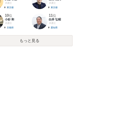
弁護士
弁護士
東京都
東京都
10
11
位
位
小杉 和
白井 弘昭
弁護士
弁護士
京都府
愛知県
もっと見る