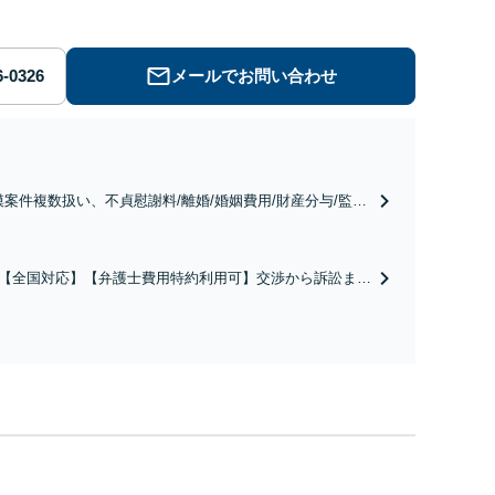
メールでお問い合わせ
模案件複数扱い、不貞慰謝料/離婚/婚姻費用/財産分与/監護
養育費/親権/子の引き渡し、解決実績が豊富
【全国対応】【弁護士費用特約利用可】交渉から訴訟まで
害等級・過失割合・主婦休損・評価損等、正当な賠償が得
サポート