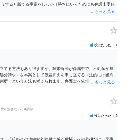
そうすると勝てる事案をしっかり勝ちにいくためにも弁護士委任
役にたった
1
立てる方法もあり得ますが、離婚訴訟が係属中で、不動産が無
処分請求）を本案として仮差押えを申し立てる（法的には審判
判所）という方法も考えられます。弁護士へ依頼しているので
い。
活費を渡さない
#調停
役にたった
2
は、「給料その他継続的給付に係る債権」への差押だけ（民事