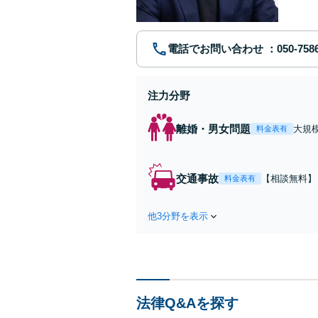
電話でお問い合わせ
注力分野
離婚・男女問題
大規
料金表有
権/
交通事故
【相談無料】
料金表有
対応/後遺障
られるように
他3分野を表示
法律Q&Aを探す