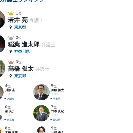
1
位
若井 亮
弁護士
東京都
2
位
稲葉 進太郎
弁護士
神奈川県
3
位
髙橋 俊太
弁護士
東京都
4
5
位
位
川添 圭
加藤 善大
弁護士
弁護士
大阪府
埼玉県
6
7
位
位
泉 亮介
竹本 真紀
弁護士
弁護士
東京都
愛知県
8
9
位
位
大橋 卓生
三村 勇人