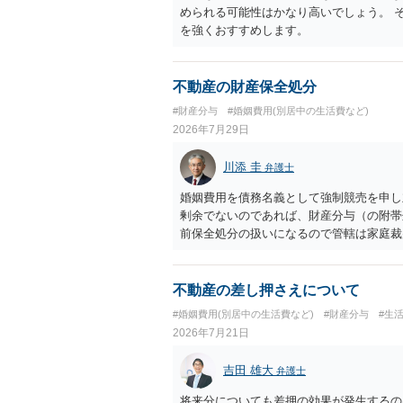
められる可能性はかなり高いでしょう。 
を強くおすすめします。
不動産の財産保全処分
#財産分与
#婚姻費用(別居中の生活費など)
2026年7月29日
川添 圭
弁護士
婚姻費用を債務名義として強制競売を申し
剰余でないのであれば、財産分与（の附帯
前保全処分の扱いになるので管轄は家庭裁
あれば、担当弁護士とよく相談してくださ
不動産の差し押さえについて
#婚姻費用(別居中の生活費など)
#財産分与
#生
2026年7月21日
吉田 雄大
弁護士
将来分についても差押の効果が発生するの