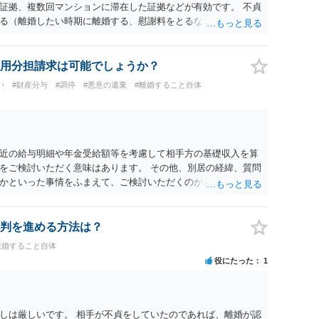
証拠、複数回マンションに滞在した証拠などが有効です。 不貞
る（離婚したい時期に離婚する、慰謝料をとるなど）ことがで
、長期間同居を続けると、不貞を許したとの評価につながる場合
、ご参考まで。
用分担請求は可能でしょうか？
い
#財産分与
#調停
#悪意の遺棄
#離婚すること自体
近の給与明細や年金受給額等を考慮して相手方の基礎収入を算
をご検討いただく意味はあります。 その他、別居の経緯、質問
かといった事情をふまえて、ご検討いただくのが良いかと思い
判を進める方法は？
離婚すること自体
役にたった
1
しは厳しいです。 相手が不貞をしていたのであれば、離婚が認