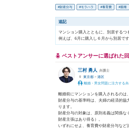
財産分与
モラハラ
養育費
親権
追記
マンション購入とともに、別居するつも
例えば、6月に購入し６月から別居で
ベストアンサーに選ばれた
三村 勇人
弁護士
東京都
>
港区
離婚・男女問題に注力する弁
離婚前にマンションを購入されるのは、
財産分与の基準時は、夫婦の経済的協
ります。

財産分与の対象は、原則名義は関係な
財産主張はあり得る）。

いずれにせよ、養育費や財産分与など