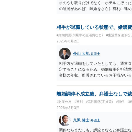
オのやり取りだけでなく、ホテルに行った
の証拠があれば、離婚をさらに有利に進め
きると思われます。 ただし、不貞発覚後
がありますので、ご注意ください。 以上
相手が退職している状態で、婚姻費
#婚姻費用(別居中の生活費など)
#生活費を渡さな
2026年8月2日
外山 大地
弁護士
相手方が退職をしていたとしても、通常直
定することになるため、婚姻費用分担請求
者様の年収、監護されているお子様がいる
ます。
離婚調停不成立後、弁護士なしで裁
#財産分与
#審判
#異性関係(不貞等)
#調停
#
2026年8月3日
鬼沢 健士
弁護士
調停ならまだしも、訴訟となると弁護士な