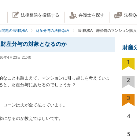
法律相談を投稿する
弁護士を探す
法律Q
女問題の法律Q&A
財産分与の法律Q&A
法律Q&A「離婚前のマンション購
は財産分与の対象となるのか
財産
26年4月23日 21:40
1


的なことも踏まえて、マンションに引っ越しを考えていま
2
ると、財産分与にあたるのでしょうか？

3
、ローンは夫が全て払っています。

4
象になるのか教えてほしいです。
5