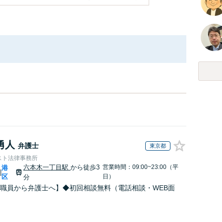
勇人
弁護士
東京都
スト法律事務所
六本木一丁目駅
から徒歩3
営業時間：09:00~23:00（平
港
|
区
日）
分
職員から弁護士へ】◆初回相談無料（電話相談・WEB面