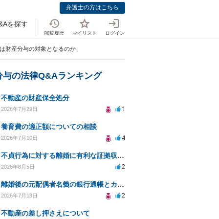
弁護士の方はこちら
&Aを探す
閲覧履歴
マイリスト
ログイン
入は財産分与の対象となるのか」
分与の法律Q&Aランキング
不動産の財産保全処分
1
2026年7月29日
養育費の適正額についての相談
4
2026年7月10日
不貞行為に対する離婚に有利な証拠収集方法と法的手続きについて
2
2026年8月5日
離婚後の元配偶者名義の銀行通帳とカードの処分方法について
2
2026年7月13日
不動産の差し押さえについて