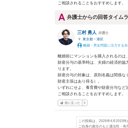
ご相談されることをおすすめします。
弁護士からの回答タイム
三村 勇人
弁護士
東京都
>
港区
離婚・男女問題に注力する弁
離婚前にマンションを購入されるのは、
財産分与の基準時は、夫婦の経済的協
ります。

財産分与の対象は、原則名義は関係な
財産主張はあり得る）。

いずれにせよ、養育費や財産分与など
ご相談されることをおすすめします。
役に立った
0
この投稿は、2026年4月20日
ご自身の責任のもと適法性・有