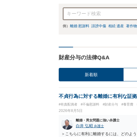
例）
離婚 慰謝料
誹謗中傷
相続 遺産
著作物
財産分与の法律Q&A
新着順
不貞行為に対する離婚に有利な証拠
#有責配偶者
#不倫慰謝料
#財産分与
#養育費
2026年8月5日
離婚・男女問題に強い弁護士
白井 弘昭
弁護士
＞こちらに有利に離婚するには、どのよう