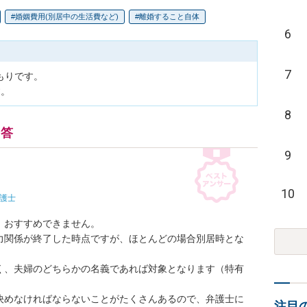
婚姻費用(別居中の生活費など)
離婚すること自体
6
7
りです。

す。
8
回答
9
10
護士
おすすめできません。

力関係が終了した時点ですが、ほとんどの場合別居時とな
く、夫婦のどちらかの名義であれば対象となります（特有
決めなければならないことがたくさんあるので、弁護士に
注目