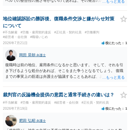
ベルでの整合性の無さ等がないのであれば、その発言のみで大きく不
利になるということはないように思われます。
地位確認訴訟の勝訴後、復職条件交渉と嫌がらせ対策
について
#不当解雇
#労働・雇用契約違反
#正社員・契約社員
#労働審判
#経営者・会社側
#職場いじめ
2026年7月21日
役にたった
1
岡田 晃朝
弁護士
復職時は前の地位、雇用条件になるかと思います。 そして、それを引
き下げるような処分があれば、そこをまた争うとなるでしょう。 復職
までの事実上の筋道は弁護士が協議することもあれば、あなたがご自
身で協議することもあります。 たいていは、訴訟判決までの依頼でし
ょうから、別途費用が発生することもありますが、出勤日時の設定く
らいならサービスでしてくれるかもしれません。
裁判官の反論機会提供の意図と通常手続きの違いは？
#不当解雇
#労働・雇用契約違反
#経営者・会社側
#正社員・契約社員
2026年7月19日
役にたった
1
肥田 弘昭
弁護士