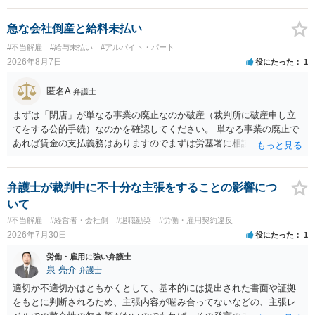
急な会社倒産と給料未払い
#不当解雇
#給与未払い
#アルバイト・パート
2026年8月7日
役にたった
1
匿名A
弁護士
まずは「閉店」が単なる事業の廃止なのか破産（裁判所に破産申し立
てをする公的手続）なのかを確認してください。 単なる事業の廃止で
あれば賃金の支払義務はありますのでまずは労基署に相談してくださ
い。破産申立てであれば破産手続きの中で破産管財人から（全額は難
しいかもしれませんが）賃金などの労働債権は他の債務より優先して
支払われます。ただし支払までにかなり時間がかかるでしょう。 さら
弁護士が裁判中に不十分な主張をすることの影響につ
に、「独立行政法人労働者健康安全機構 」という公的機関が未払賃金
いて
の立替事業を行っています。詳しくは、同機構の＜未払賃金立替払相
#不当解雇
#経営者・会社側
#退職勧奨
#労働・雇用契約違反
談コーナー＞ TEL 044-431-8663 相談時間：土日祝日を除く9:15～1
2026年7月30日
役にたった
1
7:00 に相談してみてください。同じように未払となった他の従業員の
方がいれば一緒に相談してみるといいでしょう。
労働・雇用に強い弁護士
泉 亮介
弁護士
適切か不適切かはともかくとして、基本的には提出された書面や証拠
をもとに判断されるため、主張内容が噛み合ってないなどの、主張レ