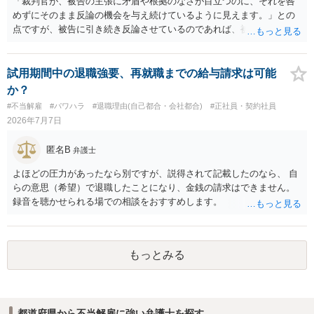
「裁判官が、被告の主張に矛盾や根拠のなさが目立つのに、それを咎
めずにそのまま反論の機会を与え続けているように見えます。」との
点ですが、被告に引き続き反論させているのであれば、被告の主張が
不十分な点が裁判官からしてもあるからかと思います。手続保障を尽
くしている場合があります。被告がこれ以上ありませんと言えば終わ
るかと思います。ご参考にしてください。
試用期間中の退職強要、再就職までの給与請求は可能
か？
#不当解雇
#パワハラ
#退職理由(自己都合・会社都合)
#正社員・契約社員
2026年7月7日
匿名B
弁護士
よほどの圧力があったなら別ですが、説得されて記載したのなら、 自
らの意思（希望）で退職したことになり、金銭の請求はできません。
録音を聴かせられる場での相談をおすすめします。
もっとみる
都道府県から不当解雇に強い弁護士を探す