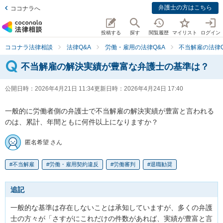
弁護士の方はこちら
ココナラへ
投稿する
探す
閲覧履歴
マイリスト
ログイン
ココナラ法律相談
法律Q&A
労働・雇用の法律Q&A
不当解雇の法律Q
不当解雇の解決実績が豊富な弁護士の基準は？
公開日時：
2026年4月21日 11:34
更新日時：
2026年4月24日 17:40
一般的に労働者側の弁護士で不当解雇の解決実績が豊富と言われる
のは、累計、年間ともに何件以上になりますか？
匿名希望 さん
不当解雇
労働・雇用契約違反
労働審判
退職勧奨
追記
一般的な基準は存在しないことは承知していますが、多くの弁護
士の方々が「さすがにこれだけの件数があれば、実績が豊富と言