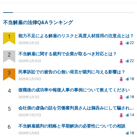
不当解雇の法律Q&Aランキング
1
能力不足による解雇のリスクと高度人材採用の注意点とは？
22
2025年2月1日
2
不当解雇に関する裁判で企業が取るべき対応とは？
22
2025年1月31日
3
民事訴訟での被告の心無い発言が裁判に与える影響は？
18
2025年1月29日
4
復職後の成功率や報復人事の事例について教えてください
18
2025年1月2日
5
会社側の虚偽の話を労働審判員さんは鵜呑みにして騙されてしまいました。
14
2022年7月27日
6
不当解雇裁判の戦略と早期解決の必要性についての相談
18
2026年1月8日