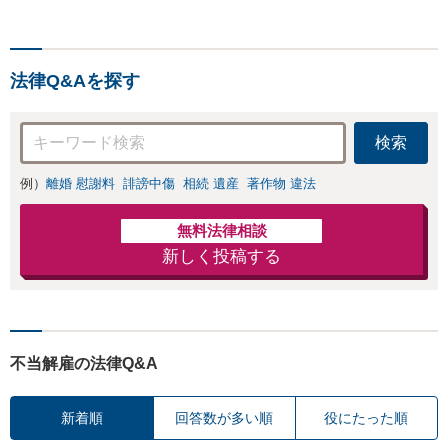
法律Q&Aを探す
検索
例）
離婚 慰謝料
誹謗中傷
相続 遺産
著作物 違法
無料法律相談
新しく投稿する
不当解雇の法律Q&A
新着順
回答数が多い順
役にたった順