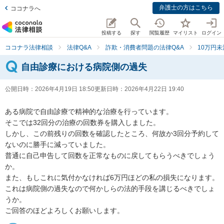
弁護士の方はこちら
ココナラへ
投稿する
探す
閲覧履歴
マイリスト
ログイン
ココナラ法律相談
法律Q&A
詐欺・消費者問題の法律Q&A
10万円未
自由診療における病院側の過失
公開日時：
2026年4月19日 18:50
更新日時：
2026年4月22日 19:40
ある病院で自由診療で精神的な治療を行っています。

そこでは32回分の治療の回数券を購入しました。

しかし、この前残りの回数を確認したところ、何故か3回分予約して
ないのに勝手に減っていました。

普通に自己申告して回数を正常なものに戻してもらうべきでしょう
か。

また、もしこれに気付かなければ6万円ほどの私の損失になります。

これは病院側の過失なので何かしらの法的手段を講じるべきでしょ
うか。

ご回答のほどよろしくお願いします。