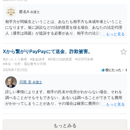
匿名A
弁護士
相手方が同級生ということは、あなたも相手方も未成年者ということ
になります。仮に訴訟などの法的措置を採る場合、あなたの法定代理
人（通常は両親）が提訴する必要があり、相手方の法定代理人（通常
は両親）へ訴状を送る必要があります。訴訟よりも学校や親を交えて
話し合いで解決した方がよい問題だと思います。
Xから繋がりPayPayにて送金、詐欺被害。
#ぼったくり被害
#返金請求
#詐欺の法的措置
#10万円未満
#本名・住所・電話番号が不明
2026年7月15日
役にたった
1
川添 圭
弁護士
詳しい事情によります。相手の氏名や住所がわからない場合、それを
調べることがそもそもできない、あるいは調べることができても費用
がかかってしまうことがあり、その場合は確実に費用倒れになりそう
です（調査費用は相手に請求できないのが原則だからです）。
もっとみる