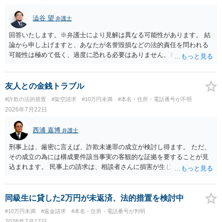
澁谷 望
弁護士
回答いたします。※弁護士により見解は異なる可能性があります。 結
論から申し上げますと、あなたが名誉毀損などの法的責任を問われる
可能性は極めて低く、過度に恐れる必要はありません。相手の行為こ
そが恐喝や脅迫にあたる悪質な手口です。相手がブロックしてきたの
は警察の介入を恐れて逃げた可能性が高いと考えられます。 今後の具
体的な対応は以下の通りです。 ・相手の要求は無視する（1対1のやり
友人との金銭トラブル
取りで「詐欺か」と聞いただけで名誉毀損は成立しません） ・マイナ
#詐欺の法的措置
#架空請求
#10万円未満
#本名・住所・電話番号が不明
ンバー総合フリーダイヤルへ連絡し、カードの一時停止と再発行手続
2026年7月22日
きを行う ・万が一に備え、会社には「個人情報を悪用されたトラブル
に巻き込まれた」と事前伝えておく すでに警察へ相談済みとのことで
西浦 嘉博
弁護士
すので、今後別のアカウントから連絡が来ても一切応じず、警察へ追
加の報告を行ってください。
刑事上は、厳密に言えば、詐欺未遂罪の成立が検討し得ます。 ただ、
その成立の為には構成要件該当事実の客観的な証拠を要することが見
込まれます。 民事上の請求は、相談者さんに損害が生じていない以
上、困難な様に思われます。 より詳細な事項についてお聞きになりた
い場合、最寄りの法律事務所での相談を検討ください。 上記、ご参考
ください。
同級生に貸した2万円が未返済、法的措置を検討中
#10万円未満
#返金請求
#本名・住所・電話番号が判明
2026年7月17日