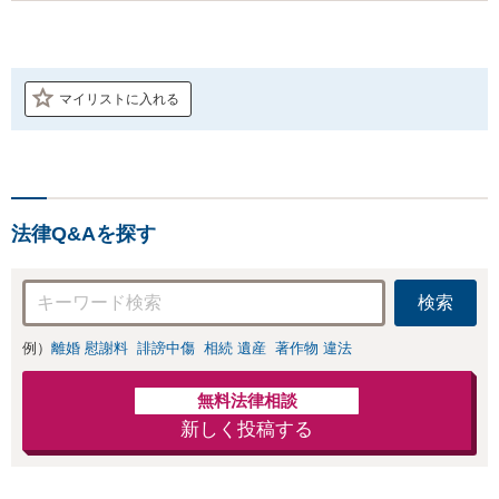
マイリストに入れる
法律Q&Aを探す
検索
例）
離婚 慰謝料
誹謗中傷
相続 遺産
著作物 違法
無料法律相談
新しく投稿する