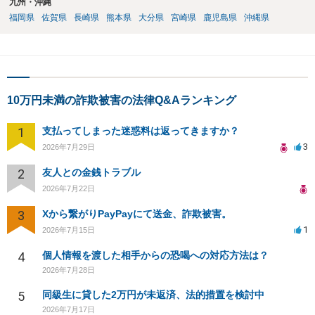
九州・沖縄
福岡県
佐賀県
長崎県
熊本県
大分県
宮崎県
鹿児島県
沖縄県
10万円未満の詐欺被害の法律Q&Aランキング
1
支払ってしまった迷惑料は返ってきますか？
3
2026年7月29日
2
友人との金銭トラブル
2026年7月22日
3
Xから繋がりPayPayにて送金、詐欺被害。
1
2026年7月15日
4
個人情報を渡した相手からの恐喝への対応方法は？
2026年7月28日
5
同級生に貸した2万円が未返済、法的措置を検討中
2026年7月17日