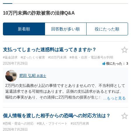
10万円未満の詐欺被害の法律Q&A
新着順
回答数が多い順
役にたった順
支払ってしまった迷惑料は返ってきますか？
#返金請求
#ぼったくり被害
#10万円未満
#本名・住所・電話番号が判明
2026年7月29日
役にたった
3
肥田 弘昭
弁護士
2万円の支払義務が上記の事情ですとありませんので、不当利得として
返還請求できる可能性はあります。店側の支払請求があるとすれば、
嘔吐の事実があり、その清掃に2万円相当の損害が生じた場合です。ご
参考にしてください。
個人情報を渡した相手からの恐喝への対応方法は？
#恐喝・脅迫への対応
#個人・プライベート
#10万円未満
2026年7月28日