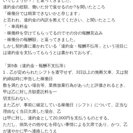
いでしょうか？」と返ってきました。

違約金の総額、働いた分で返せるのか?を聞いたところ

「稼働分では精算できないかと存じます」

と言われ、違約金の内訳を教えてください、と聞いたところ

「・車両料金

・稼働枠を空けてもらってるのでその分の報酬見込み

・稼働分の報酬額」と返ってきました。

しかし契約書に書かれている「違約金・報酬不払等」という項目に
は違約金を支払ってもらうとは書かれておらず、

「第9条（違約金・報酬不支払等）

1．乙が定められたシフトを遵守せず、3日以上の無断欠車、又は契
約締結時に申告した稼働日

数を満たさない場合等、業務放棄行為があったと評価されるとき、
甲は乙に対し月額委託料を一

切支払わない。

また乙が、事前に確定している稼働日（シフト）について、正当な
理由なく当日欠席した場合、乙

は甲に対し、違約金として20,000円を支払うものとする。

ただし、病気その他やむを得ない事情による欠席であり、かつ、乙
が速やかに甲へ連絡したうえ
