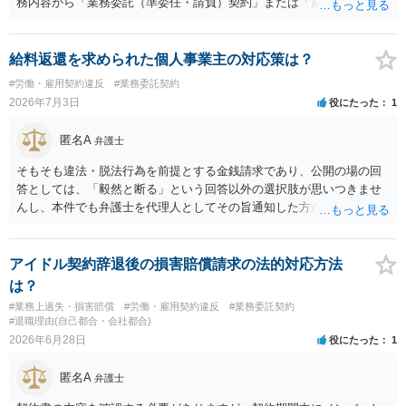
務内容から「業務委託（準委任・請負）契約」または「雇用契約」が
黙示に成立していると評価される余地があります。 もっとも、当初ボ
ランティア・無償協力という色彩が強かった場合には、契約内容（有
償か無償か）について当事者間の認識が大きな争点となり得ます。
給料返還を求められた個人事業主の対応策は？
２ 上記を前提に、これまでの業務についても、有償の業務委託契約
#労働・雇用契約違反
#業務委託契約
や雇用契約が成立していた前提で給与を請求するルートなどが理論上
2026年7月3日
役にたった
1
考えられます。 もっとも、裁判等で必ず認められるわけではなく、当
事者の認識やメール・チャットの内容等の証拠関係によって結論が変
匿名A
弁護士
わります。 ３ 報酬額については、事前の取決めがなくても、同種業
務の相場や通常の報酬水準を基準に「相当額」を算定して請求するこ
そもそも違法・脱法行為を前提とする金銭請求であり、公開の場の回
と自体は法律上否定されません。 ただし、相手方が「無償のつもりだ
答としては、「毅然と断る」という回答以外の選択肢が思いつきませ
った」と反論する可能性も高く、請求額の全額がそのまま認められる
んし、本件でも弁護士を代理人としてその旨通知した方がよい事案で
とは限らないため、交渉の場面では「理論上の満額」と「現実的な落
はないかと思います。
としどころ」を分けて考える必要があります。 ４ 制作側から名刺が
支給され、その肩書きで外部と打合せ・広報活動を行っていた事実
アイドル契約辞退後の損害賠償請求の法的対応方法
は、「プロジェクトの一員として継続的に業務を担当していた」こと
は？
を裏付ける有力な事情になります。もっとも、名刺の存在だけで有償
#業務上過失・損害賠償
#労働・雇用契約違反
#業務委託契約
契約や具体的な報酬額が自動的に認められるわけではなく、あくまで
#退職理由(自己都合・会社都合)
他の証拠と併せて評価される位置付けです。 ５ 今後も関わる場合
2026年6月28日
役にたった
1
は、業務範囲、報酬、期間・解約条件、著作権・クレジット表記、費
用負担等を明確に定めた業務委託契約書を締結しておくことを強くお
匿名A
弁護士
すすめします。円満な話し合いのためには、 ・これまでの業務内容・
負担を時系列で整理し事実関係を共有すること ・「過去の貢献への最