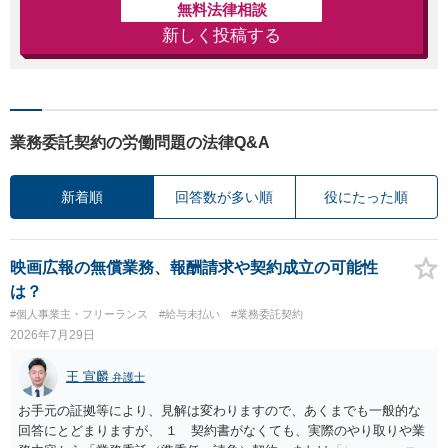
無料法律相談
新しく投稿する
業務委託契約の労働問題の法律Q&A
新着順
回答数が多い順
役にたった順
映画広報の無償業務、報酬請求や契約成立の可能性
は？
#個人事業主・フリーランス
#給与未払い
#業務委託契約
2026年7月29日
王 宣麟
弁護士
お手元の証拠等により、見解は変わりますので、あくまでも一般的な
回答にとどまりますが、 １ 契約書がなくても、実際のやり取りや業