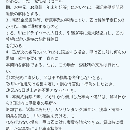
がある。また、繁忙期（セール

期、お中元、お歳暮、年末年始等）においては、保証稼働期間経
過後の解除とする。

3．宅配企業案件等、所属事業の事情により、乙は解除予定日の3
か月以上前に通知するものと

する。甲はドライバーの入替え、引継ぎ等に最大限協力し、乙の
希望に近い最短の契約解除日

を定める。

4．乙が次の各号のいずれかに該当する場合、甲は乙に対し何らの
通知・催告を要せず、直ちに

本契約を解除できる。なお、この場合、委託料の支払は行わな
い。

① 本契約に違反し、又は甲の指導を遵守しないとき。

② 甲の信用又は名誉を著しく損なう言動・行為をしたとき。

③ 乙が3日以上連絡不通となったとき。

5．本契約解除の際、乙が甲から借用した車両・備品は、解除日か
ら3日以内に甲指定の場所へ

返却する。返却にあたり、ガソリンタンク満タン、洗車・清掃・
消臭を実施し、甲の確認を受ける。こ

れを行わない場合、甲は乙に対し実費を請求できる。貸出時に撮
影した写真等により車両状態を
