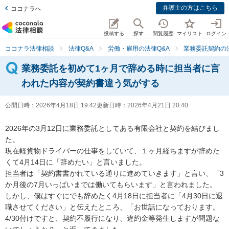
弁護士の方はこちら
ココナラへ
投稿する
探す
閲覧履歴
マイリスト
ログイン
ココナラ法律相談
法律Q&A
労働・雇用の法律Q&A
業務委託契約の
業務委託を初めて1ヶ月で辞める時に担当者に言
われた内容が契約書違う気がする
公開日時：
2026年4月18日 19:42
更新日時：
2026年4月21日 20:40
2026年の3月12日に業務委託としてある有限会社と契約を結びまし
た。

現在軽貨物ドライバーの仕事をしていて、１ヶ月経ちますが辞めた
くて4月14日に「辞めたい」と言いました。

担当者は「契約書書かれている通りに進めていきます」と言い、「3
か月後の7月いっぱいまでは働いてもらいます」と言われました。

しかし、僕はすぐにでも辞めたく4月18日に担当者に「4月30日に退
職させてください」と伝えたところ、「お世話になっております。
4/30付けですと、契約不履行になり、違約金等発生しますが問題な