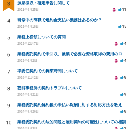
3
源泉徴収・確定申告に関して
11
2021年9月25日
4
研修中の辞職で違約金支払い義務はあるのか？
15
2023年4月18日
5
業務上横領についての質問
4
2023年12月7日
6
業務委託契約で未回収、就業で必要な資格取得の費用のローンを組まされた
4
2023年6月2日
7
準委任契約での拘束時間について
8
2018年11月2日
8
芸能事務所の契約トラブルについて
9
2024年8月21日
9
業務委託契約解約後の未払い報酬に対する対応方法を教えてください
8
2024年9月26日
10
業務委託契約の法的問題と雇用契約の可能性についての相談
3
2024年9月3日