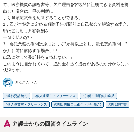
で、医療機関の診断書等、欠席理由を客観的に証明できる資料を提
出した場合は、甲の判断に

より当該違約金を免除することができる。

2．乙が本契約に定める解除予告期間前に自己都合で解除する場合、
甲は乙に対し月額報酬を

一切支払わない。

3．委託業務の期間は原則として3か月以上とし、最低契約期間（3
か月）前に解除する場合、甲

は乙に対して委託料を支払わない。」

このように書かれていて、違約金を払う必要があるのか分からない
状況です。
きんこん さん
業務委託契約
個人事業主・フリーランス
労働・雇用契約違反
個人事業主・フリーランス
退職理由(自己都合・会社都合)
退職誓約書
弁護士からの回答タイムライン