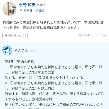
永野 広美
弁護士
東京都
>
渋谷区
実質的にみて労働契約と解される可能性が高いです。労働契約と解
される場合、違約金の支払義務は原則ありません。
2026年4月18日 19:42
役に立った
0
きんこん
さん
第8条（契約の解除）

1．甲が都合により本契約を解除しようとする場合、甲は乙に対
し、解除予定日の3日前までに通

知する。必要に応じて別途覚書を交わすものとする。

2．乙が都合により本契約を解除しようとする場合、乙は甲に対
し、解除予定日の2か月以上前に

通知する。解除の際、代引金、貸与品等に関する精算をすべて完
了するものとし、別途覚書が締

結されていない場合、甲は乙に対して報酬の支払を行わないこと