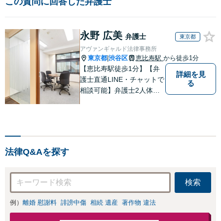
この質問に回答した弁護士
永野 広美
弁護士
東京都
アヴァンギャルド法律事務所
東京都
渋谷区
恵比寿駅
から徒歩1分
|
【恵比寿駅徒歩1分】【弁
詳細を見
護士直通LINE・チャットで
る
相談可能】弁護士2人体制
で案件に取り組み、多角的
な視点から迅速に解決に導
きます。依頼者様のお話を
しっかりと伺い、最適な解
決策を提案【年中無休・早
法律Q&Aを探す
朝夜間対応可能（要予
約）】
検索
例）
離婚 慰謝料
誹謗中傷
相続 遺産
著作物 違法