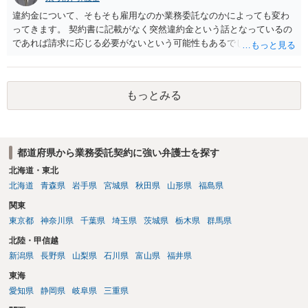
違約金について、そもそも雇用なのか業務委託なのかによっても変わ
ってきます。 契約書に記載がなく突然違約金という話となっているの
であれば請求に応じる必要がないという可能性もあるでしょう。 相手
は対応をされる前に個別に弁護士に相談をされることをお勧めしま
す。
もっとみる
都道府県から業務委託契約に強い弁護士を探す
北海道・東北
北海道
青森県
岩手県
宮城県
秋田県
山形県
福島県
関東
東京都
神奈川県
千葉県
埼玉県
茨城県
栃木県
群馬県
北陸・甲信越
新潟県
長野県
山梨県
石川県
富山県
福井県
東海
愛知県
静岡県
岐阜県
三重県