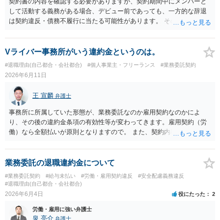
契約書の内容を確認する必要がありますが、契約期間中にメンバーと
低限の謝意・一部清算」と「今後の関係・契約条件」の双方につい
して活動する義務がある場合、デビュー前であっても、一方的な辞退
て、複数の選択肢を用意して提案すること を意識されるとよいかと思
は契約違反・債務不履行に当たる可能性があります。 そのため、運営
います。 いずれにしても、契約書がないまま継続してきた経緯や、お
側に損害賠償請求の余地が全くないとはいえません。新メンバー募集
互いの認識・証拠関係によって結論が左右されるため、この回答はあ
費用、ライブ準備費用、レッスン関係費用なども、辞退によって実際
くまで一般論にとどまるものです。 具体的な見通しや請求可能額の目
に追加で発生した合理的費用であれば、損害として主張される可能性
Vライバー事務所がいう違約金というのは。
安については、実際のメール・チャット・業務内容の資料をお持ちの
があります。 もっとも、運営側の請求額がそのまま認められるわけで
#退職理由(自己都合・会社都合)
#個人事業主・フリーランス
#業務委託契約
うえ、弁護士に個別相談されることをおすすめします。
はありません。各費目について、具体的な損害、金額、辞退との因果
2026年6月11日
関係を示す必要があります。特に「レッスン費用無料」と表示されて
いた場合、辞退後に講師代やスタジオ代を当然に全額請求できるかは
王 宣麟
弁護士
慎重な検討が必要です。 また「家庭の事情」が正当な辞退理由になる
かは、その具体的内容によります。介護、転居、健康問題など、活動
事務所に所属していた形態が、業務委託なのか雇用契約なのかによ
継続が客観的に困難といえる事情があるかが重要です。 未成年であれ
り、その後の違約金条項の有効性等が変わってきます。雇用契約（労
ば、契約時に親権者の同意があったか、契約期間・活動義務・中途辞
働）なら全額払いが原則となりますので。 また、契約内容を合意した
退時の扱いについて親権者に説明されていたかも確認すべきです。 現
後に、会社サイドで一方的に契約内容を変更することはできないの
時点では、安易に支払義務を認めず、契約書、募集記事、LINE等を保
で、一定の違約金を後から一方的に請求された場合、支払義務負わな
存したうえで、請求費目、金額、根拠資料の明示を求めるのがよいと
いケースもあります。 詳しくは具体的な契約内容等にもよりますの
業務委託の退職違約金について
思います。回答前に弁護士へ相談することをおすすめします。
で、契約書等一式をそろえて弁護士からアドバイスをもらうのも一つ
#業務委託契約
#給与未払い
#労働・雇用契約違反
#安全配慮義務違反
かと思われます。
#退職理由(自己都合・会社都合)
2026年6月4日
役にたった
2
労働・雇用に強い弁護士
泉 亮介
弁護士