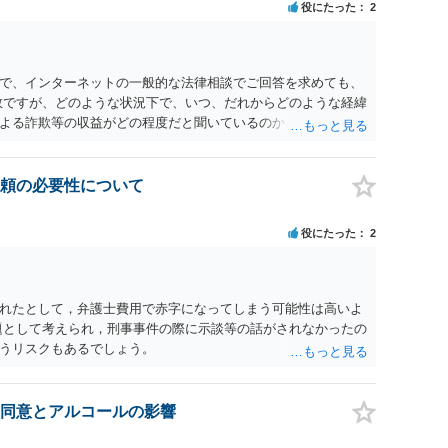
役にたった
2
で、インターネットの一般的な法律相談でご回答を求めても、
数ですが、どのような状況下で、いつ、だれからどのような経緯
よる詐欺等の収益がどの程度だと聞いているのかということに
れたうえで対処方法を探された方がよいと思われます。 一般論
ーダーを持参して取り調べ内容を録音することは必須だと考え
頼の必要性について
役にたった
2
れたとして，弁護士費用で赤字になってしまう可能性は高いよ
題として考えられ，刑事事件の際に示談等の話がされなかったの
うリスクもあるでしょう。
同意とアルコールの影響