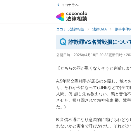
ココナラへ
ココナラ法律相談
法律Q&A
刑事事件の
詐欺罪VS名誉毀損につい
公開日時：
2026年4月18日 20:33
更新日時：
20
【どちらの罪が重くなりそうと判断します
A.5年間交際相手が居るのを隠し、散々
り、それが今になって(LINEなどで)
人間。(引越し先も教えない。態と音信
させた。振り回されて精神疾患 鬱、障
た。)

B.音信不通になり意図的に逃げられどう
れないかと実名で呼びかけた。それがク