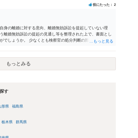
役にたった
2
自身の離婚に対する意向、離婚無効訴訟を提起していない理
う離婚無効訴訟の提起の見通し等を整理された上で、書面とし
がでしょうか。 少なくとも検察官の処分判断の際、相談者さん
れる様に思われます。 より詳細についてお聞きになりたい場
ださい
もっとみる
探す
山形県
福島県
栃木県
群馬県
福井県