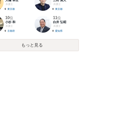
大橋 卓生
三村 勇人
弁護士
弁護士
東京都
東京都
10
11
位
位
小杉 和
白井 弘昭
弁護士
弁護士
京都府
愛知県
もっと見る