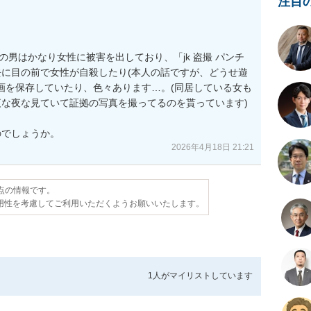
注目
の男はかなり女性に被害を出しており、「jk 盗撮 パンチ
に目の前で女性が自殺したり(本人の話ですが、どうせ遊
動画を保存していたり、色々あります…。(同居している女も
な夜な見ていて証拠の写真を撮ってるのを貰っています)

のでしょうか。
2026年4月18日 21:21
時点の情報です。
用性を考慮してご利用いただくようお願いいたします。
1人が
マイリストしています