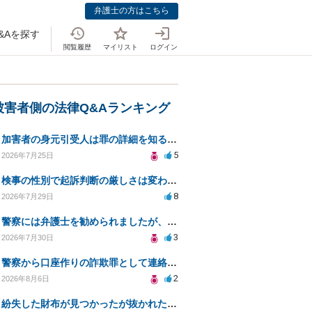
弁護士の方はこちら
&Aを探す
閲覧履歴
マイリスト
ログイン
被害者側の法律Q&Aランキング
加害者の身元引受人は罪の詳細を知ることができるか？
5
2026年7月25日
検事の性別で起訴判断の厳しさは変わるのか知りたい
8
2026年7月29日
警察には弁護士を勧められましたが、費用対効果で依頼をすることを躊躇しています。
3
2026年7月30日
警察から口座作りの詐欺罪として連絡が来ました。
2
2026年8月6日
紛失した財布が見つかったが抜かれた現金について