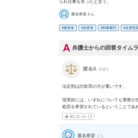
られ仕事を失ったと言う。
匿名希望 さん
被害者
加害者
刑事裁判
名誉毀
弁護士からの回答タイム
匿名A
弁護士
法定刑は詐欺罪の方が重いです。

現実的には、いずれについても警察が
処罰を希望されているということであ
役に立った
0
匿名希望
さん