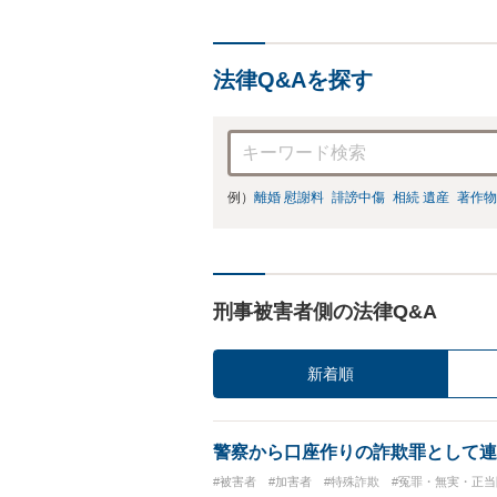
法律Q&Aを探す
例）
離婚 慰謝料
誹謗中傷
相続 遺産
著作物
刑事被害者側の法律Q&A
新着順
警察から口座作りの詐欺罪として連
#被害者
#加害者
#特殊詐欺
#冤罪・無実・正当