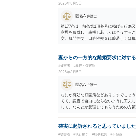
2026年8月5日
匿名A
弁護士
第177条 1 前条第1項各号に掲げる行
意思を形成し、表明し若しくは全うするこ
交、肛門性交、口腔性交又は膣若しくは肛
あってわいせつなもの（以下この条及び第
係の有無にかかわらず、5年以上の有期拘禁
に類する行為又は事由により、同意しない
妻からの一方的な離婚要求に対する
せ又はその状態にあることに乗じて、わい
#被害者
#暴行・傷害罪
上10年以下の拘禁刑に処する。 ③アル
2026年8月5日
と。 以上の通りですから、アルコール摂
することが困難な状態」であることが必要
匿名A
弁護士
なにか有効な打開策などありますでしょう
てて、認否で自白にならないように工夫し
して、なんとか受理してもらうための方策
ことでしょう。
確実に起訴されると思っていました
#被害者
#執行猶予
#刑事裁判
#不起訴