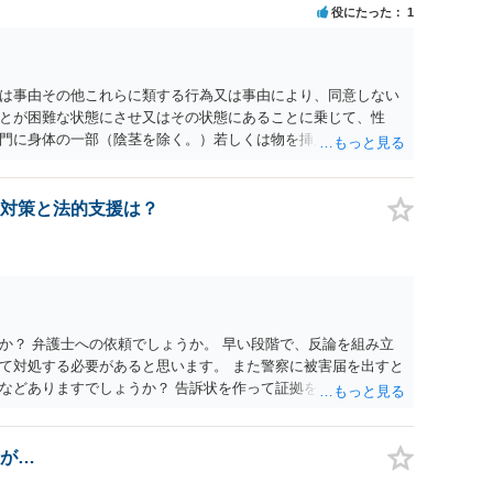
役にたった
1
為又は事由その他これらに類する行為又は事由により、同意しない
とが困難な状態にさせ又はその状態にあることに乗じて、性
門に身体の一部（陰茎を除く。）若しくは物を挿入する行為で
179条第2項において「性交等」という。）をした者は、婚姻関
刑に処する。 第176条 1次に掲げる行為又は事由その他これら
意思を形成し、表明し若しくは全うすることが困難な状態にさ
対策と法的支援は？
せつな行為をした者は、婚姻関係の有無にかかわらず、6月以
コール若しくは薬物を摂取させること又はそれらの影響があるこ
取だけでなく、「同意しない意思を形成し、表明し若しくは全う
です。
か？ 弁護士への依頼でしょうか。 早い段階で、反論を組み立
て対処する必要があると思います。 また警察に被害届を出すと
などありますでしょうか？ 告訴状を作って証拠をそろえて出す
が…