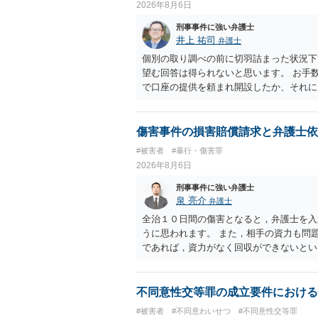
2026年8月6日
刑事事件に強い弁護士
井上 祐司
弁護士
個別の取り調べの前に切羽詰まった状況下
望む回答は得られないと思います。 お手
で口座の提供を頼まれ開設したか、それに
ついて、お近くで詳細な法律相談を受けら
でいえば、任意取り調べの場合、ＩＣレコ
ます。
傷害事件の損害賠償請求と弁護士依
#被害者
#暴行・傷害罪
2026年8月6日
刑事事件に強い弁護士
泉 亮介
弁護士
全治１０日間の傷害となると，弁護士を入
うに思われます。 また，相手の資力も問
であれば，資力がなく回収ができないとい
不同意性交等罪の成立要件における
#被害者
#不同意わいせつ
#不同意性交等罪