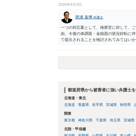
2026年8月4日
西浦 嘉博
弁護士
一つの対応案として、検察官に対して、ご
由、今後の体調面・金銭面の状況好転に伴
て提出されることを検討されてみてはいか
の意向を示す証拠の一つとして位置づけら
合、最寄りの法律事務所での相談を検討く
都道府県から被害者に強い弁護士を
北海道・東北
北海道
青森県
岩手県
宮城県
秋田県
関東
東京都
神奈川県
千葉県
埼玉県
茨城県
北陸・甲信越
新潟県
長野県
山梨県
石川県
富山県