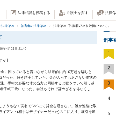
法律相談を投稿する
弁護士を探す
法律Q
法律Q&A
被害者の法律Q&A
法律Q&A「詐欺罪VS名誉毀損について」
て
刑事
26年4月21日 21:40
1
か】

2
お金に困っていると言いながら結果的に約10万超を騙しと
全て嘘だった、好き勝手していた、金が入っても返さない現状の
3
不通。手術の必要な体の当方と同棲すると嘘をついて引っ越
害者手帳二級になった。会社もそれで辞めざるを得なくし
4
しようもなく実名でSNSにて貸金を返さない。誰か連絡は取
ライアント(相手はデザイナーだった)の目に入り、取引を断
5