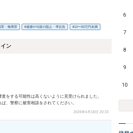
6
損罪・侮辱罪
逮捕や勾留の阻止・準抗告
10〜50万円未満
7
ライン
8
9
10
捜査をする可能性は高くないように見受けられました。

れば、警察に被害相談をされてください。
2026年4月18日 20:33