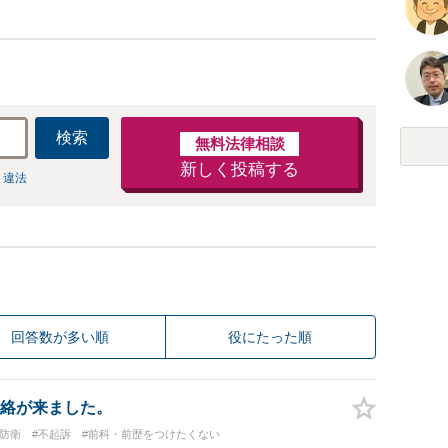
検索
無料法律相談
新しく投稿する
 違法
回答数が多い順
役にたった順
絡が来ました。
防衛
#不起訴
#前科・前歴をつけたくない