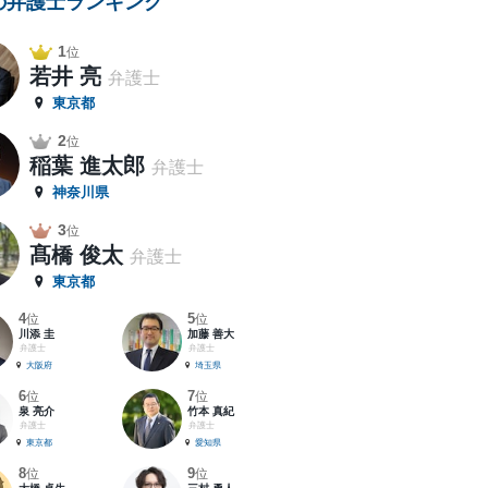
の弁護士ランキング
1
位
若井 亮
弁護士
東京都
2
位
稲葉 進太郎
弁護士
神奈川県
3
位
髙橋 俊太
弁護士
東京都
4
5
位
位
川添 圭
加藤 善大
弁護士
弁護士
大阪府
埼玉県
6
7
位
位
泉 亮介
竹本 真紀
弁護士
弁護士
東京都
愛知県
8
9
位
位