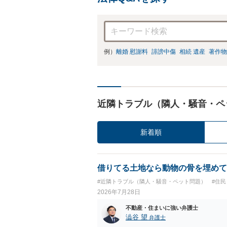
例）
離婚 慰謝料
誹謗中傷
相続 遺産
著作物
近隣トラブル（隣人・騒音・ペ
新着順
借りてる土地なら動物の骨を埋めて
#近隣トラブル（隣人・騒音・ペット問題）
#住
2026年7月28日
不動産・住まいに強い弁護士
澁谷 望
弁護士