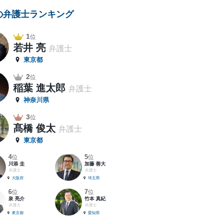
の弁護士ランキング
1
位
若井 亮
弁護士
東京都
2
位
稲葉 進太郎
弁護士
神奈川県
3
位
髙橋 俊太
弁護士
東京都
4
5
位
位
川添 圭
加藤 善大
弁護士
弁護士
大阪府
埼玉県
6
7
位
位
泉 亮介
竹本 真紀
弁護士
弁護士
東京都
愛知県