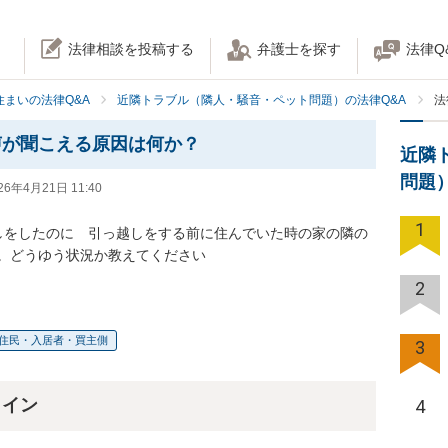
法律相談を投稿する
弁護士を探す
法律Q
住まいの法律Q&A
近隣トラブル（隣人・騒音・ペット問題）の法律Q&A
法
声が聞こえる原因は何か？
近隣
問題
26年4月21日 11:40
1
しをしたのに　引っ越しをする前に住んでいた時の家の隣の
。どうゆう状況か教えてください
2
住民・入居者・買主側
3
ライン
4