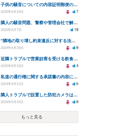
子供の騒音についての内容証明郵便の有効性
7
2025年6月24日
隣人の騒音問題、警察や管理会社で解決できない場合の対策は？
18
2020年6月7日
"隣地の取り壊し約束違反に対する法的対策について"
8
2024年4月29日
近隣トラブルで営業妨害を受ける飲食店の法的対策相談
4
2025年8月15日
私道の通行権に関する承諾書の内容についての相談
6
2024年9月21日
隣人トラブルで設置した防犯カメラは盗撮に該当するか？
8
2024年5月10日
もっと見る