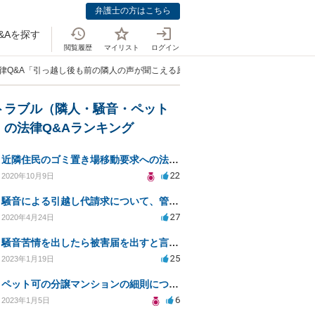
弁護士の方はこちら
&Aを探す
閲覧履歴
マイリスト
ログイン
律Q&A「引っ越し後も前の隣人の声が聞こえる原因は何か？」
トラブル（隣人・騒音・ペット
）の法律Q&Aランキング
近隣住民のゴミ置き場移動要求への法的対応と解決策
22
2020年10月9日
騒音による引越し代請求について、管理会社もしくは騒音主から請求できるか？
27
2020年4月24日
騒音苦情を出したら被害届を出すと言われました
25
2023年1月19日
ペット可の分譲マンションの細則について
6
2023年1月5日