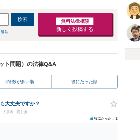
検索
無料法律相談
新しく投稿する
 違法
ット問題）の法律Q&A
回答数が多い順
役にたった順
も大丈夫ですか？
民・入居者・買主側
役にたった
2