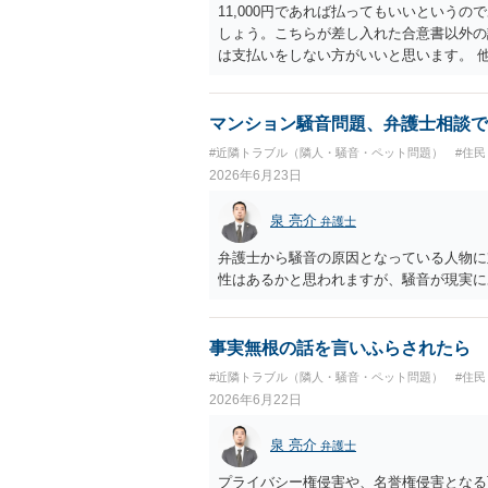
11,000円であれば払ってもいいという
しょう。こちらが差し入れた合意書以外の
は支払いをしない方がいいと思います。 
で、もし11,000円の支払い合意も撤回
について一切応じるつもりがない旨を書面
す必要があります。
マンション騒音問題、弁護士相談で
#近隣トラブル（隣人・騒音・ペット問題）
#住
2026年6月23日
泉 亮介
弁護士
弁護士から騒音の原因となっている人物に
性はあるかと思われますが、騒音が現実に
事実無根の話を言いふらされたら
#近隣トラブル（隣人・騒音・ペット問題）
#住
2026年6月22日
泉 亮介
弁護士
プライバシー権侵害や、名誉権侵害となる