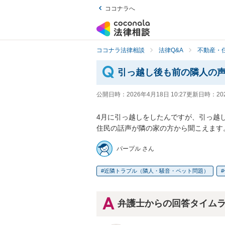
ココナラへ
ココナラ法律相談
法律Q&A
不動産・
引っ越し後も前の隣人の
公開日時：
2026年4月18日 10:27
更新日時：
20
4月に引っ越しをしたんですが、引っ越
住民の話声が隣の家の方から聞こえます
パープル さん
近隣トラブル（隣人・騒音・ペット問題）
弁護士からの回答タイム