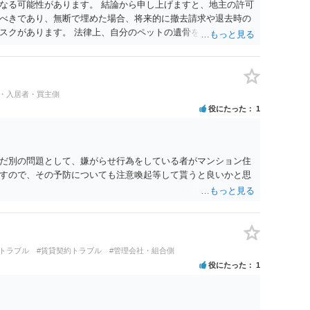
なる可能性があります。 結論から申し上げますと、地主の許可
べきであり、無断で埋めた場合、将来的に撤去請求や退去時の
スクがあります。 法律上、自分のペットの遺骨を埋める行為自
ないため、犯罪になるわけではありません。しかし、建物の所
はあくまで地主にあります。そのため、地主に無断でお骨を埋
や、借地人としての善管注意義務違反とみなされる可能性が高
養されたい場合は、事前に地主へ相談して許可を得るか、土地に
民・入居者・買主側
「プランター葬」や、ペット霊園等への納骨を検討されるのが
役にたった
1
だ別の問題として、嫌がらせ行為をしている者がマンション住
すので、その予防についても注意喚起等して貰うと良いかと思
買トラブル
#賃貸契約トラブル
#管理会社・組合側
役にたった
1