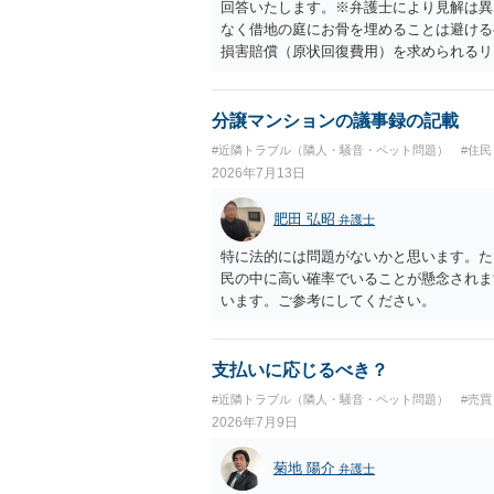
回答いたします。※弁護士により見解は異
なく借地の庭にお骨を埋めることは避ける
損害賠償（原状回復費用）を求められるリ
体は墓地埋葬法違反や不法投棄には該当し
有者は質問者様であっても、土地の所有権
める行為は、他人の所有権を侵害する行為
分譲マンションの議事録の記載
いのが私見です。 どうしてもお近くで供
#近隣トラブル（隣人・騒音・ペット問題）
#住
直接埋めずに大きめの鉢植え等で供養する
2026年7月13日
確実かと思います。
肥田 弘昭
弁護士
特に法的には問題がないかと思います。た
民の中に高い確率でいることが懸念されま
います。ご参考にしてください。
支払いに応じるべき？
#近隣トラブル（隣人・騒音・ペット問題）
#売
2026年7月9日
菊地 陽介
弁護士