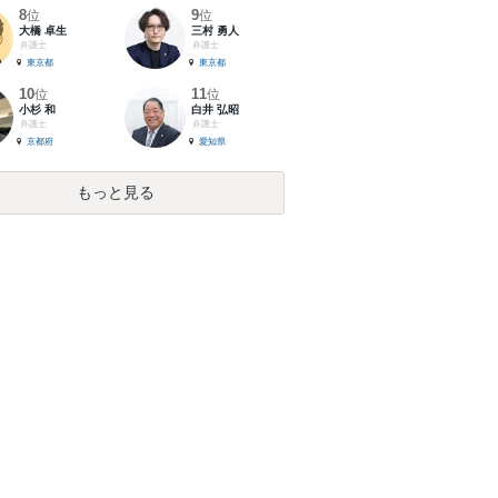
8
9
位
位
大橋 卓生
三村 勇人
弁護士
弁護士
東京都
東京都
10
11
位
位
小杉 和
白井 弘昭
弁護士
弁護士
京都府
愛知県
もっと見る