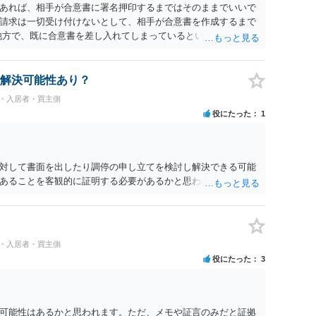
のであれば、相手が合意書に署名押印するまではそのままでいいで
請求は一切受け付けないとして、相手が合意書を作成するまで
他方で、既に合意書を差し入れてしまっているということなの
したいというのであれば、できれば内容証明で先方の支払いの請求
で伝えたうえで、先に差し入れた合意書は撤回すると明確に示
解決可能性あり？
民・入居者・買主側
役にたった
1
対して書面を出したり調停の申し立てを検討し解決できる可能
あることを客観的に証明する必要があるかと思われます。
民・入居者・買主側
役にたった
3
可能性はあるかと思われます。ただ、メモや証言のみだと証拠