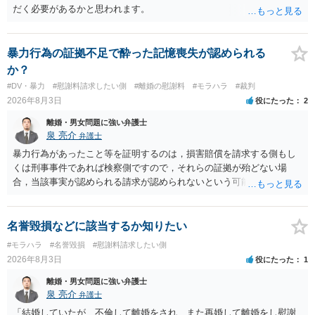
だく必要があるかと思われます。
暴力行為の証拠不足で酔った記憶喪失が認められる
か？
#DV・暴力
#慰謝料請求したい側
#離婚の慰謝料
#モラハラ
#裁判
2026年8月3日
役にたった
2
離婚・男女問題に強い弁護士
泉 亮介
弁護士
暴力行為があったこと等を証明するのは，損害賠償を請求する側もし
くは刑事事件であれば検察側ですので，それらの証拠が殆どない場
合，当該事実が認められる請求が認められないという可能性はあるで
しょう。
名誉毀損などに該当するか知りたい
#モラハラ
#名誉毀損
#慰謝料請求したい側
2026年8月3日
役にたった
1
離婚・男女問題に強い弁護士
泉 亮介
弁護士
「結婚していたが、不倫して離婚をされ、また再婚して離婚をし慰謝