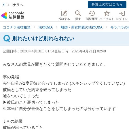
弁護士の方はこちら
ココナラへ
投稿する
探す
閲覧履歴
マイリスト
ログイン
ココナラ法律相談
法律Q&A
離婚・男女問題の法律Q&A
モラハラの
別れたいけど別れられない
公開日時：
2026年4月18日 01:54
更新日時：
2026年4月21日 02:40
みなさんの意見が聞きたくて質問させていただきました。

事の発端

去年自分が1度元彼と会ってしまった(スキンシップ全くしていない)

彼氏としていた約束を破ってしまった

嘘をついてしまった

▶︎彼氏のこと裏切ってしまった

※本当に自分が最低なことをしてしまったのは分かっています

⇓その結果

彼氏が思っていること
