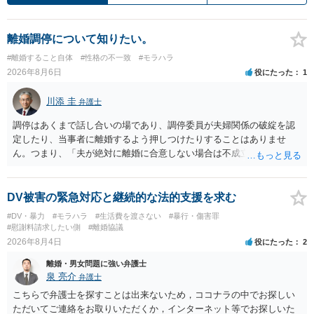
離婚調停について知りたい。
#離婚すること自体
#性格の不一致
#モラハラ
2026年8月6日
役にたった
1
川添 圭
弁護士
調停はあくまで話し合いの場であり、調停委員が夫婦関係の破綻を認
定したり、当事者に離婚するよう押しつけたりすることはありませ
ん。つまり、「夫が絶対に離婚に合意しない場合は不成立になり」、
離婚訴訟を提起して離婚を命じる判決を得て確定しなければ離婚はで
きません。 調停段階での離婚成立を希望するなら、夫が離婚に前向き
になるような条件提示をする等、模索するほかありません（極端な話
DV被害の緊急対応と継続的な法的支援を求む
をいえば、夫から「この条件なら離婚してもよい」として提示された
#DV・暴力
#モラハラ
#生活費を渡さない
#暴行・傷害罪
条件を全部丸呑みする、という方法しかないかもしれません）。た
#慰謝料請求したい側
#離婚協議
だ、離婚訴訟をしたくないという考えを見透かされてしまうと、逆に
2026年8月4日
役にたった
2
足下を見られてしまいますので、注意する必要があります。 夫が離婚
離婚・男女問題に強い弁護士
に抵抗する可能性が高いのであれば、むしろ淡々と調停不成立にして
泉 亮介
弁護士
離婚訴訟で離婚原因を主張し、判決へ持っていく方が近道であること
も少なくありません。見通し等を含め、弁護士へ相談・依頼した方が
こちらで弁護士を探すことは出来ないため，ココナラの中でお探しい
よいと思います。
ただいてご連絡をお取りいただくか，インターネット等でお探しいた