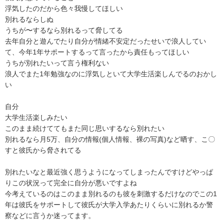
浮気したのだから色々我慢してほしい

別れるならしぬ

うちが〜するなら別れるって脅してる

去年自分と遊んでたり自分が情緒不安定だったせいで浪人してい
て、今年1年サポートするって言ったから責任もってほしい

うちが別れたいって言う権利ない

浪人でまた1年勉強なのに浮気しといて大学生活楽しんでるのおかし
い

自分

大学生活楽しみたい

このまま続けててもまた同じ思いするなら別れたい

別れるなら月5万、自分の情報(個人情報、裸の写真)など晒す、こ〇
すと彼氏から脅されてる

別れたいなと最近強く思うようになってしまったんですけどやっぱ
りこの状況って完全に自分が悪いですよね

今考えているのはこのまま別れるのも彼を刺激するだけなのでこの1
年は彼氏をサポートして彼氏が大学入学あたりくらいに別れるか警
察などに言うか迷ってます。
