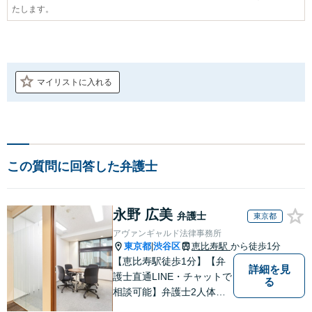
たします。
マイリストに入れる
この質問に回答した弁護士
永野 広美
弁護士
東京都
アヴァンギャルド法律事務所
東京都
渋谷区
恵比寿駅
から徒歩1分
|
【恵比寿駅徒歩1分】【弁
詳細を見
護士直通LINE・チャットで
る
相談可能】弁護士2人体制
で案件に取り組み、多角的