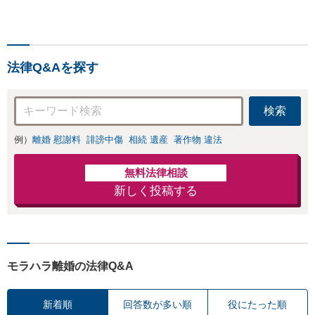
な視点から迅速に解決に導
きます。依頼者様のお話を
しっかりと伺い、最適な解
決策を提案【年中無休・早
法律Q&Aを探す
朝夜間対応可能（要予
約）】
検索
例）
離婚 慰謝料
誹謗中傷
相続 遺産
著作物 違法
無料法律相談
新しく投稿する
モラハラ離婚の法律Q&A
新着順
回答数が多い順
役にたった順