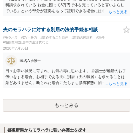
料請求されている お金に困って8万円で体を売っていると言いふらし
ている」という部分が証拠をもって証明できる場合には名誉権侵害や
プライバシー権侵害等を主張し慰謝料請求ができる可能性はあるでし
ょう。 既に弁護士にご依頼されているとのことですので，依頼中の弁
護士と打ち合わせの末どのように対応するかを決められると良いでし
夫のモラハラに対する別居の法的手続き相談
ょう。
#モラハラ
#DV・暴力
#離婚すること自体
#離婚の慰謝料
#調停
#婚姻費用(別居中の生活費など)
2026年7月30日
匿名A
弁護士
日々お辛い状況に苛まれ、お気の毒に思います。 弁護士が離婚のお手
伝いをする場合、お相手である夫に別居（夫の転居）を求めることは
殆どありません。断られた場合にたちまち膠着状態に陥ってしまうの
と、同居中の依頼者ご本人をますます窮地に陥らせてしまう可能性が
高いためです。 実務的には、ご相談者さまが転居する形で離婚協議等
を進める選択を採らざるを得ないことが圧倒的多数です。
もっとみる
都道府県からモラハラに強い弁護士を探す