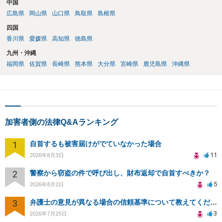
中国
広島県
岡山県
山口県
鳥取県
島根県
四国
香川県
愛媛県
高知県
徳島県
九州・沖縄
福岡県
佐賀県
長崎県
熊本県
大分県
宮崎県
鹿児島県
沖縄県
加害者側の法律Q&Aランキング
1
自首するも被害届けがでていなかった場合
11
2026年8月3日
2
警察から窃盗の件で呼び出し、財布返却で自首すべきか？
5
2026年8月2日
3
弁護士の意見が異なる場合の信頼基準について教えてください
3
2026年7月25日