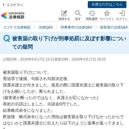
弁護士の方はこちら
ココナラへ
投稿する
探す
閲覧履歴
マイリスト
ログイン
ココナラ法律相談
法律Q&A
刑事事件の法律Q&A
加害者の法律Q&A
被害届の取り下げが刑事処罰に及ぼす影響につい
ての疑問
公開日時：
2026年4月17日 15:21
更新日時：
2026年4月17日 20:25
被害届取り下げについて。

脅迫罪で逮捕、勾留され勾留決定後、

国選弁護士が付きました。接見の際に国選弁護士に被害届の取り下
げをお願いしたが、断られました。

(被害者が断ったのではなく、弁護士が応じなかった)

宥恕の示談はしました。示談金0円でした。

結果略式命令になりました。

釈放後　略式命令になった理由は被害届を取り下げなかったからで
はないかと国選弁護士に伝えたら以下のように返事が返ってきまし