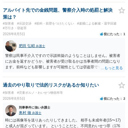
座る女性を盗撮(全体像写真1枚と5秒程度の動画)してしまいました。下
着や胸など強調したものではありません。」とありますが、少なくと
アルバイト先での金銭問題、警察介入時の処罰と解決
も捜査段階では性的姿態等撮影罪の被疑事実で逮捕勾留されるケース
策は？
が私の弁護経験では多くなった印象です（最終的には不起訴ないし各
#加害者
#示談交渉
#前科・前歴をつけたくない
#逮捕による解雇・退学回避
都道府県の迷惑防止条例違反になることもあります）。2度としないこ
#万引き・窃盗罪
とをお勧めいたします。ご参考にしてください。
2026年8月5日
役にたった
1
肥田 弘昭
弁護士
警察は民事不介入ですので示談斡旋のようなことはしません。被害者
にお金を返すかどうか、被害者が受け取るかは当事者間の問題になり
ます。前科なども影響しますが可能性としては窃盗罪ですので、逮捕
勾留や略式起訴などの可能性もあります。ご参考にしてください。
過去のやり取りで法的リスクがあるか知りたい
#加害者
#児童ポルノ・わいせつ物頒布等
2026年8月5日
役にたった
2
刑事事件に強い弁護士
奥村 徹
弁護士
時には画像等を送りあったりしてきました。 相手も未成年者(15〜17)
と成人が混ざっています。 ということだと、不同意わいせつ罪（176