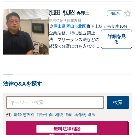
肥田 弘昭
弁護士
岡山県
肥田弘昭法律事務所
岡山県
岡山市北区
岡山駅
から徒歩10分
|
企業法務、特に独占禁止
詳細を見
法、フリーランス法などの
る
経済法分野に力を入れてい
ます！！！
法律Q&Aを探す
検索
例）
離婚 慰謝料
誹謗中傷
相続 遺産
著作物 違法
無料法律相談