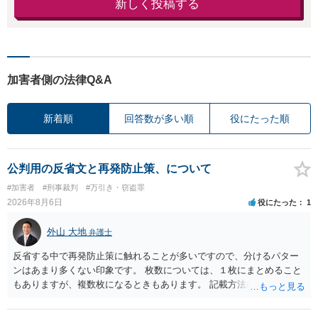
新しく投稿する
加害者側の法律Q&A
新着順
回答数が多い順
役にたった順
公判用の反省文と再発防止策、について
#加害者
#刑事裁判
#万引き・窃盗罪
2026年8月6日
役にたった
1
外山 大地
弁護士
反省する中で再発防止策に触れることが多いですので、分けるパター
ンはあまり多くない印象です。 枚数については、１枚にまとめること
もありますが、複数枚になるときもあります。 記載方法については、
手書きかどうかで裁判官に与える印象が大きく変わることはないと思
います。 したがいまして、いずれも良いかと考えます。