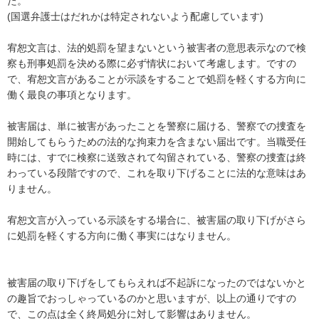
た。

(国選弁護士はだれかは特定されないよう配慮しています)

宥恕文言は、法的処罰を望まないという被害者の意思表示なので検
察も刑事処罰を決める際に必ず情状において考慮します。ですの
で、宥恕文言があることが示談をすることで処罰を軽くする方向に
働く最良の事項となります。

被害届は、単に被害があったことを警察に届ける、警察での捜査を
開始してもらうための法的な拘束力を含まない届出です。当職受任
時には、すでに検察に送致されて勾留されている、警察の捜査は終
わっている段階ですので、これを取り下げることに法的な意味はあ
りません。

宥恕文言が入っている示談をする場合に、被害届の取り下げがさら
に処罰を軽くする方向に働く事実にはなりません。

被害届の取り下げをしてもらえれば不起訴になったのではないかと
の趣旨でおっしゃっているのかと思いますが、以上の通りですの
で、この点は全く終局処分に対して影響はありません。
