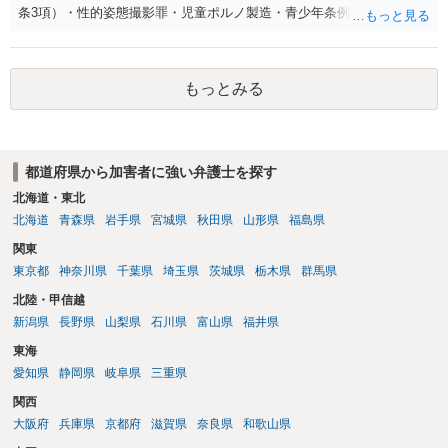
条3項）・性的姿態撮影罪・児童ポルノ製造・青少年条例違反（わいせ
つ行為 児童ポルノ要求）などが検討されます。 重い罪もあるの
で、警察にバレれば、それなりの捜査を受けるでしょう。
もっとみる
都道府県から加害者に強い弁護士を探す
北海道・東北
北海道
青森県
岩手県
宮城県
秋田県
山形県
福島県
関東
東京都
神奈川県
千葉県
埼玉県
茨城県
栃木県
群馬県
北陸・甲信越
新潟県
長野県
山梨県
石川県
富山県
福井県
東海
愛知県
静岡県
岐阜県
三重県
関西
大阪府
兵庫県
京都府
滋賀県
奈良県
和歌山県