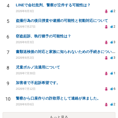
4
LINEで会社批判、警察が立件する可能性は？
2
2026年8月3日
5
盗撮行為の後日捜査や逮捕の可能性と初動対応について
2
2026年7月27日
6
窃盗起訴、執行猶予の可能性は？
3
2026年8月3日
7
書類送検後の対応と家族に知られないための手続きについて相談
3
2026年8月2日
8
児童ポルノ法適用について
1
2026年7月30日
9
加害者で不起訴希望です。
6
2026年7月12日
10
警察から口座作りの詐欺罪として連絡が来ました。
2
2026年8月6日
もっと見る