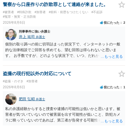
警察から口座作りの詐欺罪として連絡が来ました。
#被害者
#特殊詐欺
#加害者
#前科・前歴をつけたくない
#不起訴
#冤罪・無実・正当防衛
2026年8月6日
役にたった
2
刑事事件に強い弁護士
井上 祐司
弁護士
個別の取り調べの前に切羽詰まった状況下で、インターネットの一般
的な法律相談でご回答を求めても、望む回答は得られないと思いま
す。 お手数ですが、どのような状況下で、いつ、だれからどのような
経緯で口座の提供を頼まれ開設したか、それによる詐欺等の収益がど
の程度だと聞いているのかということについて、お近くで詳細な法律
相談を受けられたうえで対処方法を探された方がよいと思われます。
盗撮の現行犯以外の対応について
一般論でいえば、任意取り調べの場合、ＩＣレコーダーを持参して取
#盗撮・のぞき
#加害者
り調べ内容を録音することは必須だと考えます。
2026年8月6日
役にたった
1
肥田 弘昭
弁護士
私の弁護経験からすると捜査や逮捕の可能性は低いかと思います。被
害者が気づいていないので被害届を出す可能性が低いこと、防犯カメ
ラに映っていないのであれば、第三者が告発する可能性も低いこと、
証拠は削除されていることからです。但し、「電車内で携帯で対面に