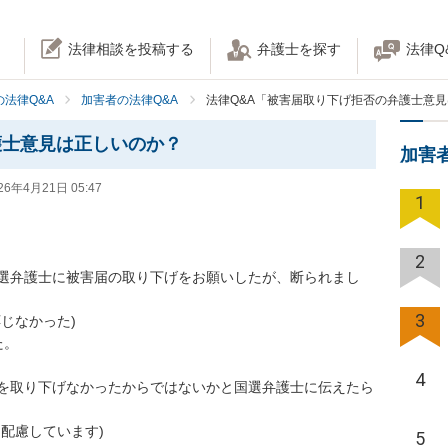
法律相談を投稿する
弁護士を探す
法律Q
法律Q&A
加害者の法律Q&A
法律Q&A「被害届取り下げ拒否の弁護士意
護士意見は正しいのか？
加害
26年4月21日 05:47
1
2
選弁護士に被害届の取り下げをお願いしたが、断られまし
3
なかった)

。

4
を取り下げなかったからではないかと国選弁護士に伝えたら
配慮しています)

5