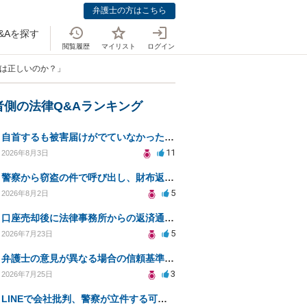
弁護士の方はこちら
&Aを探す
閲覧履歴
マイリスト
ログイン
見は正しいのか？」
者側の法律Q&Aランキング
自首するも被害届けがでていなかった場合
11
2026年8月3日
警察から窃盗の件で呼び出し、財布返却で自首すべきか？
5
2026年8月2日
口座売却後に法律事務所からの返済通知、どう対処すべきか？
5
2026年7月23日
弁護士の意見が異なる場合の信頼基準について教えてください
3
2026年7月25日
LINEで会社批判、警察が立件する可能性は？