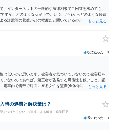
で、インターネットの一般的な法律相談でご回答を求めても、
数ですが、どのような状況下で、いつ、だれからどのような経緯
よる詐欺等の収益がどの程度だと聞いているのかということに
れたうえで対処方法を探された方がよいと思われます。 一般論
ーダーを持参して取り調べ内容を録音することは必須だと考え
役にたった
1
性は低いかと思います。被害者が気づいていないので被害届を
ていないのであれば、第三者が告発する可能性も低いこと、証
「電車内で携帯で対面に座る女性を盗撮(全体像写真1枚と5秒程
ど強調したものではありません。」とありますが、少なくとも捜
逮捕勾留されるケースが私の弁護経験では多くなった印象です
惑防止条例違反になることもあります）。2度としないことを
入時の処罰と解決策は？
。
前歴をつけたくない
#逮捕による解雇・退学回避
役にたった
1