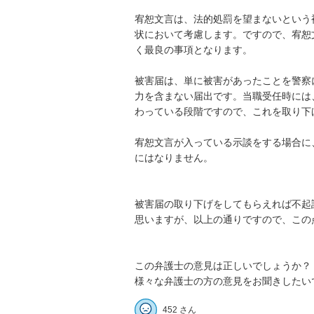
宥恕文言は、法的処罰を望まないという
状において考慮します。ですので、宥恕
く最良の事項となります。

被害届は、単に被害があったことを警察
力を含まない届出です。当職受任時には
わっている段階ですので、これを取り下
宥恕文言が入っている示談をする場合に
にはなりません。

被害届の取り下げをしてもらえれば不起
思いますが、以上の通りですので、この
この弁護士の意見は正しいでしょうか？

様々な弁護士の方の意見をお聞きしたい
452 さん