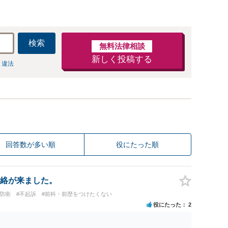
検索
無料法律相談
新しく投稿する
 違法
回答数が多い順
役にたった順
絡が来ました。
防衛
#不起訴
#前科・前歴をつけたくない
役にたった
2