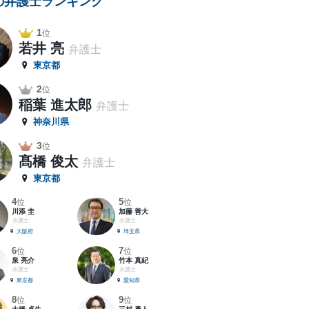
の弁護士ランキング
1
位
若井 亮
弁護士
東京都
2
位
稲葉 進太郎
弁護士
神奈川県
3
位
髙橋 俊太
弁護士
東京都
4
5
位
位
川添 圭
加藤 善大
弁護士
弁護士
大阪府
埼玉県
6
7
位
位
泉 亮介
竹本 真紀
弁護士
弁護士
東京都
愛知県
8
9
位
位