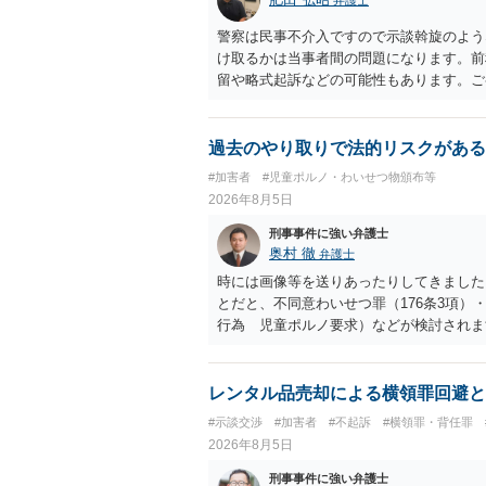
警察は民事不介入ですので示談斡旋のよう
け取るかは当事者間の問題になります。前
留や略式起訴などの可能性もあります。ご
過去のやり取りで法的リスクがある
#加害者
#児童ポルノ・わいせつ物頒布等
2026年8月5日
刑事事件に強い弁護士
奥村 徹
弁護士
時には画像等を送りあったりしてきました。
とだと、不同意わいせつ罪（176条3項
行為 児童ポルノ要求）などが検討され
受けるでしょう。
レンタル品売却による横領罪回避と
#示談交渉
#加害者
#不起訴
#横領罪・背任罪
2026年8月5日
刑事事件に強い弁護士