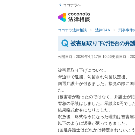
ココナラへ
ココナラ法律相談
法律Q&A
刑事事件の
被害届取り下げ拒否の弁
公開日時：
2026年4月17日 10:56
更新日時：
20
被害届取り下げについて。

脅迫罪で逮捕、勾留され勾留決定後、

国選弁護士が付きました。接見の際に国
た。

(被害者が断ったのではなく、弁護士が応じ
宥恕の示談はしました。示談金0円でした
結果略式命令になりました。

釈放後　略式命令になった理由は被害届
以下のように返事が返ってきました。

(国選弁護士はだれかは特定されないよう