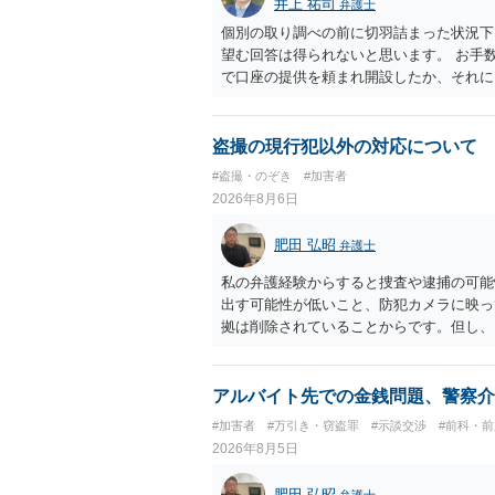
井上 祐司
弁護士
個別の取り調べの前に切羽詰まった状況下
望む回答は得られないと思います。 お手
で口座の提供を頼まれ開設したか、それに
ついて、お近くで詳細な法律相談を受けら
でいえば、任意取り調べの場合、ＩＣレコ
ます。
盗撮の現行犯以外の対応について
#盗撮・のぞき
#加害者
2026年8月6日
肥田 弘昭
弁護士
私の弁護経験からすると捜査や逮捕の可能
出す可能性が低いこと、防犯カメラに映っ
拠は削除されていることからです。但し、
度の動画)してしまいました。下着や胸な
査段階では性的姿態等撮影罪の被疑事実で
（最終的には不起訴ないし各都道府県の迷
アルバイト先での金銭問題、警察介
お勧めいたします。ご参考にしてください
#加害者
#万引き・窃盗罪
#示談交渉
#前科・
2026年8月5日
肥田 弘昭
弁護士