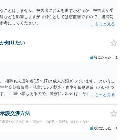
なことはしません。被害者にお金を返すかどうか、被害者が受
科なども影響しますが可能性としては窃盗罪ですので、逮捕勾
参考にしてください。
か知りたい
役にたった
2
 相手も未成年者(15〜17)と成人が混ざっています。 というこ
）・性的姿態撮影罪・児童ポルノ製造・青少年条例違反（わいせつ
ます。 重い罪もあるので、警察にバレれば、それなりの捜査を
示談交渉方法
#逮捕や勾留の阻止・準抗告
#前科・前歴をつけたくない
役にたった
1