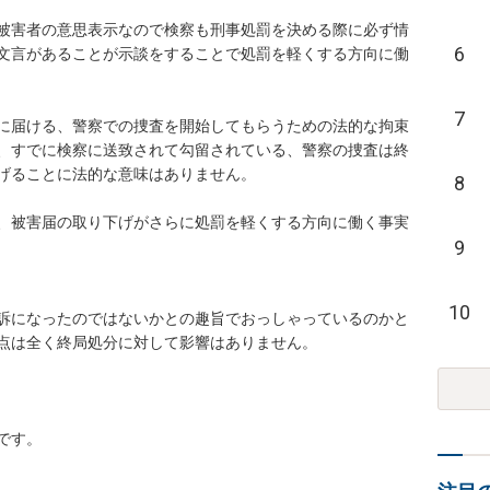
被害者の意思表示なので検察も刑事処罰を決める際に必ず情
6
文言があることが示談をすることで処罰を軽くする方向に働
7
に届ける、警察での捜査を開始してもらうための法的な拘束
、すでに検察に送致されて勾留されている、警察の捜査は終
げることに法的な意味はありません。

8
、被害届の取り下げがさらに処罰を軽くする方向に働く事実
9
10
訴になったのではないかとの趣旨でおっしゃっているのかと
点は全く終局処分に対して影響はありません。

です。