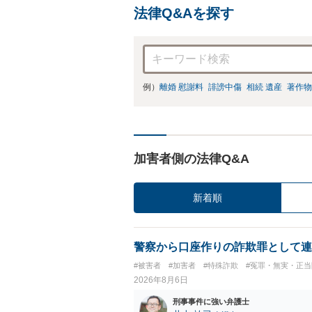
法律Q&Aを探す
例）
離婚 慰謝料
誹謗中傷
相続 遺産
著作物
加害者側の法律Q&A
新着順
警察から口座作りの詐欺罪として連
#被害者
#加害者
#特殊詐欺
#冤罪・無実・正当
2026年8月6日
刑事事件に強い弁護士