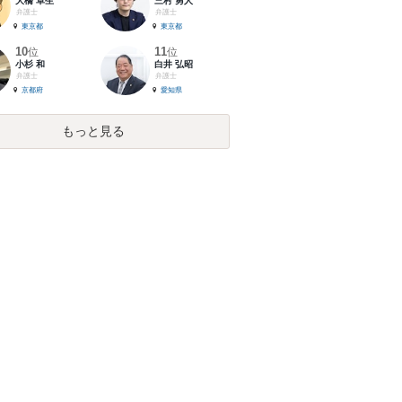
大橋 卓生
三村 勇人
弁護士
弁護士
東京都
東京都
10
11
位
位
小杉 和
白井 弘昭
弁護士
弁護士
京都府
愛知県
もっと見る