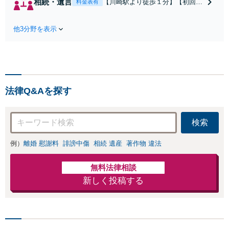
相続・遺言
【川崎駅より徒歩１分】【初回相
料金表有
割・婚姻費用・養育費・財
談無料】遺産相続トラブルや遺言
産分与・離婚の慰謝料など
作成などの相続問題に豊富な実績
実績多数。川崎地域に根ざ
他3分野を表示
があります。安心・信頼・丁寧を
した弁護士として、あなた
心がけ，質の高いリーガルサービ
の人生の再スタートを全力
スを目指しております。
で後押しします。
法律Q&Aを探す
検索
例）
離婚 慰謝料
誹謗中傷
相続 遺産
著作物 違法
無料法律相談
新しく投稿する