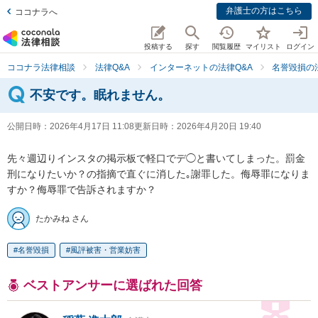
弁護士の方はこちら
ココナラへ
投稿する
探す
閲覧履歴
マイリスト
ログイン
ココナラ法律相談
法律Q&A
インターネットの法律Q&A
名誉毀損の
不安です。眠れません。
公開日時：
2026年4月17日 11:08
更新日時：
2026年4月20日 19:40
先々週辺りインスタの掲示板で軽口でデ◯と書いてしまった。罰金
刑になりたいか？の指摘で直ぐに消した｡謝罪した。侮辱罪になりま
すか？侮辱罪で告訴されますか？
たかみね さん
名誉毀損
風評被害・営業妨害
ベストアンサーに選ばれた回答