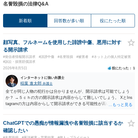
名誉毀損の法律Q&A
新着順
回答数が多い順
役にたった順
顔写真、フルネームを使用した誹謗中傷、悪用に対す
る開示請求
#発信者情報開示請求
#誹謗中傷
#名誉毀損
#被害者
#ネット上の個人特定被害
#訴訟・損害賠償請求
2026年8月5日
役にたった
1
インターネットに強い弁護士
稲葉 進太郎
弁護士
全てが同じ人物の犯行かは分かりませんが、開示請求は可能でしょう
か？ →５ｃｈの方の開示請求は内容からして難しいでしょう。 XとIns
tagramの方は内容からして開示請求ができる可能性が高いでしょう。
ただ、アカウントが削除されていると開示請求は失敗する可能性が高
いでしょう。７月中にアカウントが削除されている場合、今から進め
ても失敗する可能性が高いように思われます。 相手を特定できた場
ChatGPTでの愚痴が情報漏洩や名誉毀損に該当するか
合、相手に全ての弁護士費用を負担させることは可能でしょうか？ →
確認したい
訴訟外の交渉で相手方が認めれば負担させることができるでしょう。
#名誉毀損
#風評被害・営業妨害
#個人・プライベート