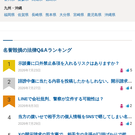
九州・沖縄
福岡県
佐賀県
長崎県
熊本県
大分県
宮崎県
鹿児島県
沖縄県
名誉毀損の法律Q&Aランキング
1
示談書に口外禁止条項を入れるリスクはありますか？
5
2026年7月23日
2
誹謗中傷に当たる内容を投稿したかもしれない。開示請求や民事刑事裁判に発展しうるのか教えて欲しい。
4
2026年7月27日
3
LINEで会社批判、警察が立件する可能性は？
2
2026年8月3日
4
当方の腹いせで相手方の個人情報をSNSで晒してしまい名誉毀損させてしまったかもしれない
2
2026年7月29日
Xの開示請求の双方審で、相手方の主張が口頭ばかりで把握しきれません