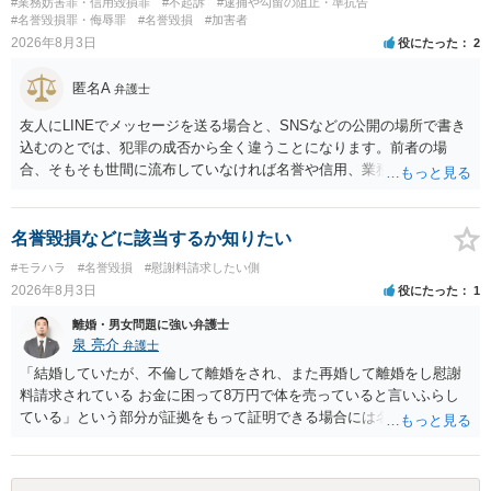
#業務妨害罪・信用毀損罪
#不起訴
#逮捕や勾留の阻止・準抗告
#名誉毀損罪・侮辱罪
#名誉毀損
#加害者
2026年8月3日
役にたった
2
匿名A
弁護士
友人にLINEでメッセージを送る場合と、SNSなどの公開の場所で書き
込むのとでは、犯罪の成否から全く違うことになります。前者の場
合、そもそも世間に流布していなければ名誉や信用、業務にかかる犯
罪は成立しないことになります。
名誉毀損などに該当するか知りたい
#モラハラ
#名誉毀損
#慰謝料請求したい側
2026年8月3日
役にたった
1
離婚・男女問題に強い弁護士
泉 亮介
弁護士
「結婚していたが、不倫して離婚をされ、また再婚して離婚をし慰謝
料請求されている お金に困って8万円で体を売っていると言いふらし
ている」という部分が証拠をもって証明できる場合には名誉権侵害や
プライバシー権侵害等を主張し慰謝料請求ができる可能性はあるでし
ょう。 既に弁護士にご依頼されているとのことですので，依頼中の弁
護士と打ち合わせの末どのように対応するかを決められると良いでし