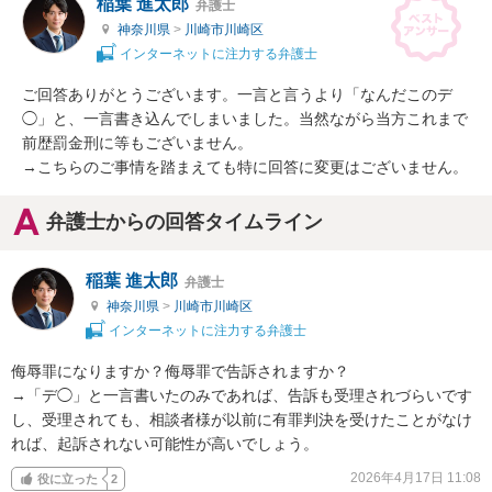
稲葉 進太郎
弁護士
神奈川県
>
川崎市川崎区
インターネットに注力する弁護士
ご回答ありがとうございます。一言と言うより「なんだこのデ
◯」と、一言書き込んでしまいました。当然ながら当方これまで
前歴罰金刑に等もございません。

→こちらのご事情を踏まえても特に回答に変更はございません。
弁護士からの回答タイムライン
稲葉 進太郎
弁護士
神奈川県
>
川崎市川崎区
インターネットに注力する弁護士
侮辱罪になりますか？侮辱罪で告訴されますか？

→「デ◯」と一言書いたのみであれば、告訴も受理されづらいです
し、受理されても、相談者様が以前に有罪判決を受けたことがなけ
れば、起訴されない可能性が高いでしょう。
2026年4月17日 11:08
役に立った
2