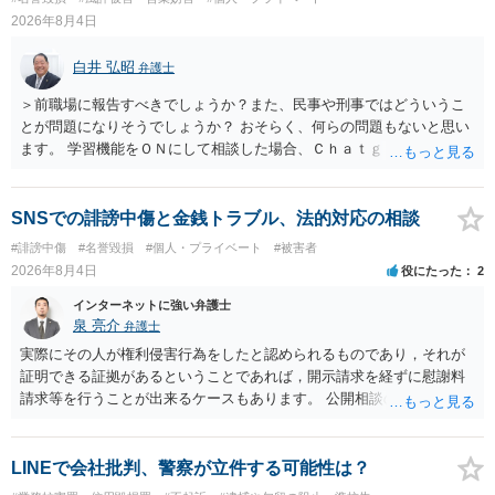
訴訟で判決となった場合は、実際の弁護士費用が認められる場合と認
2026年8月4日
められない場合があり何ともいえないところでしょう。
白井 弘昭
弁護士
＞前職場に報告すべきでしょうか？また、民事や刑事ではどういうこ
とが問題になりそうでしょうか？ おそらく、何らの問題もないと思い
ます。 学習機能をＯＮにして相談した場合、Ｃｈａｔｇｐｔがｏｐｅ
ｎＡＩに相談内容を蓄積し、他の質問者への何らかの回答の際に参照
する可能性がありますが、個人名や会社名を特定していない限り、一
般論として抽象化されて回答に織り込まれる可能性が生じるにすぎま
SNSでの誹謗中傷と金銭トラブル、法的対応の相談
せんので、その情報自体が、秘密情報に当たるとは思えませんし、名
#誹謗中傷
#名誉毀損
#個人・プライベート
#被害者
誉棄損として、個人や会社に対する誹謗中傷の不特定多数への公開に
2026年8月4日
役にたった
2
当たるとも思われません。 もちろん、誰がその内容をｃｈａｔｇｐｔ
に入力したかも第三者にしられることはないので、個人や会社の特定
インターネットに強い弁護士
をせずに書き込んだことで（おそらく特定して書き込んだとして
泉 亮介
弁護士
も）、相談者さんが刑事民事の責任に問われることはないでしょう。
実際にその人が権利侵害行為をしたと認められるものであり，それが
私見ながらご参考まで。
証明できる証拠があるということであれば，開示請求を経ずに慰謝料
請求等を行うことが出来るケースもあります。 公開相談の場では回答
は難しいかと思われますので，お手持ちの証拠資料を持参の上弁護士
に個別に相談されると良いでしょう。
LINEで会社批判、警察が立件する可能性は？