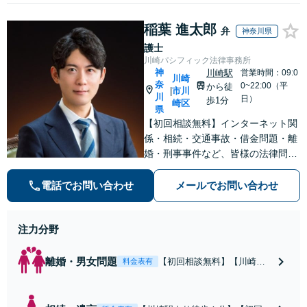
稲葉 進太郎
弁
神奈川県
護士
川崎パシフィック法律事務所
神
川崎駅
営業時間：09:0
川崎
奈
0~22:00（平
から徒
市川
|
川
日）
歩1分
崎区
県
【初回相談無料】インターネット関
係・相続・交通事故・借金問題・離
婚・刑事事件など、皆様の法律問題
を解決すべく、親身になって取り組
みます。クチコミ・リピーターの方
電話でお問い合わせ
メールでお問い合わせ
も多数。お気軽にお問い合わせ下さ
い。
注力分野
離婚・男女問題
【初回相談無料】【川崎駅
料金表有
徒歩1分】不貞行為の慰謝料
（請求された／請求した
い）・熟年離婚・年金分