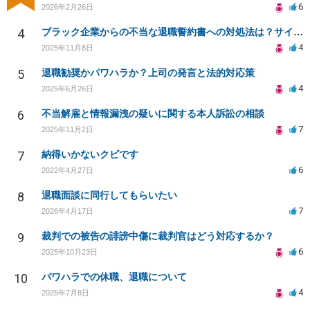
6
2026年2月26日
4
ブラック企業からの不当な退職誓約書への対処法は？サインを断る方法は？
4
2025年11月8日
5
退職勧奨かパワハラか？上司の発言と法的対応策
4
2025年6月26日
6
不当解雇と情報漏洩の疑いに関する本人訴訟の相談
7
2025年11月2日
7
納得いかないクビです
6
2022年4月27日
8
退職面談に同行してもらいたい
7
2026年4月17日
9
裁判での被告の誹謗中傷に裁判官はどう対応するか？
6
2025年10月23日
10
パワハラでの休職、退職について
4
2025年7月8日