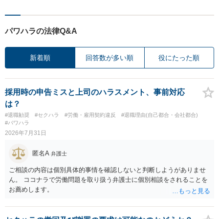
パワハラの法律Q&A
新着順
回答数が多い順
役にたった順
採用時の申告ミスと上司のハラスメント、事前対応
は？
#退職勧奨
#セクハラ
#労働・雇用契約違反
#退職理由(自己都合・会社都合)
#パワハラ
2026年7月31日
匿名A
弁護士
ご相談の内容は個別具体的事情を確認しないと判断しようがありませ
ん。 ココナラで労働問題を取り扱う弁護士に個別相談をされることを
お薦めします。