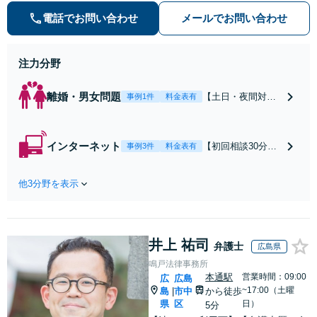
の種類を問わず相談可。可能な限り
電話でお問い合わせ
メールでお問い合わせ
早期対応で駆けつけサポート【労
働】不当解雇・残業代請求はおまか
せください
注力分野
離婚・男女問題
【土日・夜間対応
事例1件
料金表有
可】【初回相談30
分無料】「相手方
から書面を提示さ
インターネット
【初回相談30分無
事例3件
料金表有
れたら、サインす
料】状況に応じて
る前にご相談を」
手段を使い分け、
経験豊富な弁護士
他3分野を表示
適切な方法で投稿
が全力で交渉にあ
の削除・発信者情
たります！相手方
報開示請求をおこ
と直接話す精神的
ないます「企業や
負担を軽減「弁護
井上 祐司
お店の風評被害対
弁護士
広島県
士の交渉で慰謝料
策／売り上げ低下
鳴戸法律事務所
金額アップ／減額
防止のために尽
本通駅
営業時間：09:00
広
広島
交渉も対応可」
力」加害者側の対
~17:00（土曜
島
市中
から徒歩
|
【完全個室対応】
応可：開示請求の
県
区
日）
5分
意見照会が来たと