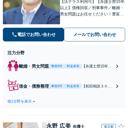
【法テラス利用可】【弁護士歴15年
きの対処法、被害
以上】債権回収／刑事事件／離婚・
者との示談交渉
男女問題はお任せください！豊富な
解決実績と弁護士経験を活かした、
的確でスムーズな対応が持ち味です
【子連れ相談】【完全個室相談】
電話でお問い合わせ
メールでお問い合わせ
【休日・夜間対応可】【本通駅5
分】
注力分野
離婚・男女問題
【弁護士歴15年以
事例3件
料金表有
上】不倫問題や慰
謝料減額の解決実
績多数あり！持ち
借金・債務整理
【初回相談３０分
事例3件
料金表有
家や住宅ローンを
まで無料】【本通
含む財産分与、熟
り電停近く】個
年離婚もご相談く
他1分野を表示
人・法人を問わ
ださい【休日・夜
ず、借金のお悩み
間対応可】離婚後
はまずご相談くだ
の生活を見据えた
さい。自己破産・
アドバイスやサポ
永野 広美
任意整理・個人再
弁護士
東京都