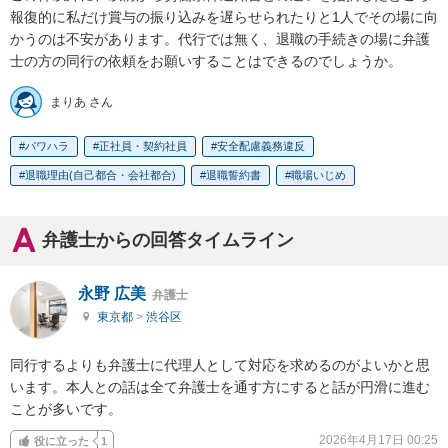
報復的に私だけ賞与の振り込みを遅らせられたりと1人でその場に向
かうのは不安があります。代行では無く、退職の手続きの場に弁護
士の方の同行の依頼をお願いすることはできるのでしょうか。
まりあ さん
パワハラ
正社員・契約社員
安全配慮義務違反
退職理由(自己都合・会社都合)
退職誓約書
職場いじめ
弁護士からの回答タイムライン
永野 広美
弁護士
東京都
>
渋谷区
同行するよりも弁護士に代理人として対応を求めるのがよいかと思
います。本人との話は全て弁護士を通す方にすると話が円滑に進む
ことが多いです。
2026年4月17日 00:25
役に立った
1