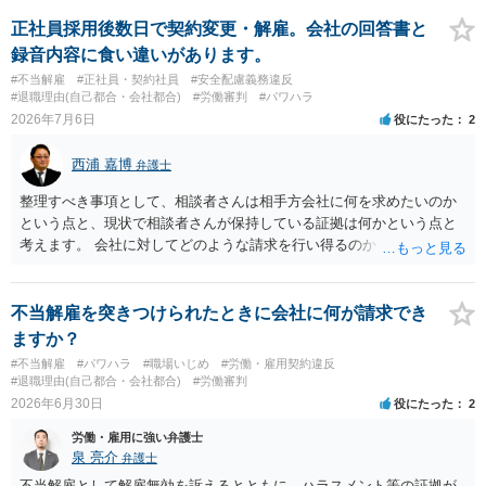
正社員採用後数日で契約変更・解雇。会社の回答書と
録音内容に食い違いがあります。
#不当解雇
#正社員・契約社員
#安全配慮義務違反
#退職理由(自己都合・会社都合)
#労働審判
#パワハラ
2026年7月6日
役にたった
2
西浦 嘉博
弁護士
整理すべき事項として、相談者さんは相手方会社に何を求めたいのか
という点と、現状で相談者さんが保持している証拠は何かという点と
考えます。 会社に対してどのような請求を行い得るのか、また、どう
いった証拠を確保できているのかを精査・検討する為、最寄りの法律
事務所での相談を検討いただければと思われます。 上記、ご参考くだ
さい。
不当解雇を突きつけられたときに会社に何が請求でき
ますか？
#不当解雇
#パワハラ
#職場いじめ
#労働・雇用契約違反
#退職理由(自己都合・会社都合)
#労働審判
2026年6月30日
役にたった
2
労働・雇用に強い弁護士
泉 亮介
弁護士
不当解雇として解雇無効を訴えるとともに、ハラスメント等の証拠が