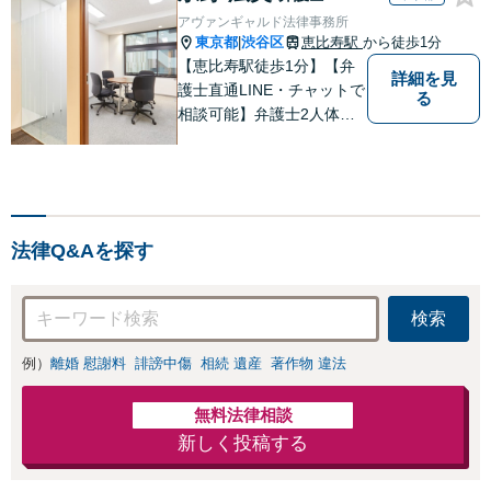
ートも【完全個
生・各種ガイドラ
アヴァンギャルド法律事務所
室】【子連れ相談
インに基づく債務
東京都
渋谷区
恵比寿駅
から徒歩1分
|
可】【本通駅5分】
整理手続等の流れ
【恵比寿駅徒歩1分】【弁
詳細を見
をご説明し、より
護士直通LINE・チャットで
る
良い解決を目指し
相談可能】弁護士2人体制
ます。
で案件に取り組み、多角的
な視点から迅速に解決に導
きます。依頼者様のお話を
しっかりと伺い、最適な解
決策を提案【年中無休・早
法律Q&Aを探す
朝夜間対応可能（要予
約）】
検索
例）
離婚 慰謝料
誹謗中傷
相続 遺産
著作物 違法
無料法律相談
新しく投稿する