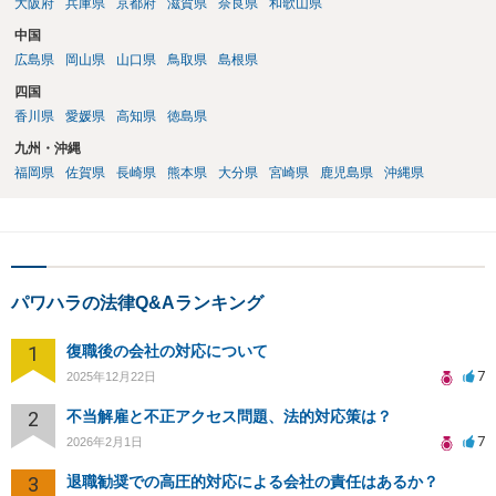
大阪府
兵庫県
京都府
滋賀県
奈良県
和歌山県
中国
広島県
岡山県
山口県
鳥取県
島根県
四国
香川県
愛媛県
高知県
徳島県
九州・沖縄
福岡県
佐賀県
長崎県
熊本県
大分県
宮崎県
鹿児島県
沖縄県
パワハラの法律Q&Aランキング
1
復職後の会社の対応について
7
2025年12月22日
2
不当解雇と不正アクセス問題、法的対応策は？
7
2026年2月1日
3
退職勧奨での高圧的対応による会社の責任はあるか？