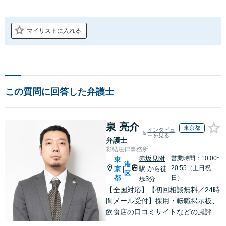
マイリストに入れる
この質問に回答した弁護士
泉 亮介
東京都
インタビュ
ーを見る
弁護士
彩結法律事務所
赤坂見附
営業時間：10:00~
東
港
20:55（土日祝
京
駅
から徒
|
区
都
日）
歩3分
【全国対応】【初回相談無料／24時
間メール受付】採用・転職掲示板、
飲食店の口コミサイトなどの風評被
害対策など実績あり！【刑事】犯罪