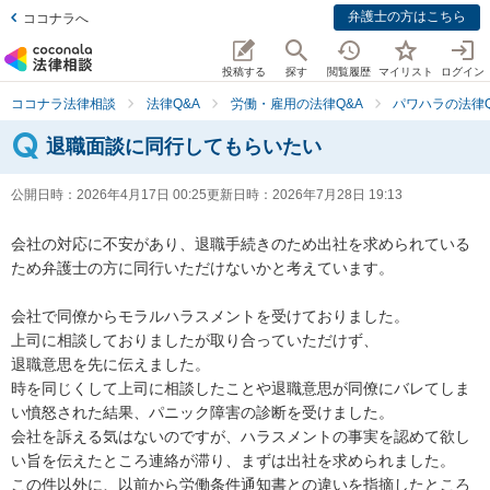
弁護士の方はこちら
ココナラへ
投稿する
探す
閲覧履歴
マイリスト
ログイン
ココナラ法律相談
法律Q&A
労働・雇用の法律Q&A
パワハラの法律Q
退職面談に同行してもらいたい
公開日時：
2026年4月17日 00:25
更新日時：
2026年7月28日 19:13
会社の対応に不安があり、退職手続きのため出社を求められている
ため弁護士の方に同行いただけないかと考えています。

会社で同僚からモラルハラスメントを受けておりました。

上司に相談しておりましたが取り合っていただけず、

退職意思を先に伝えました。

時を同じくして上司に相談したことや退職意思が同僚にバレてしま
い憤怒された結果、パニック障害の診断を受けました。

会社を訴える気はないのですが、ハラスメントの事実を認めて欲し
い旨を伝えたところ連絡が滞り、まずは出社を求められました。

この件以外に、以前から労働条件通知書との違いを指摘したところ