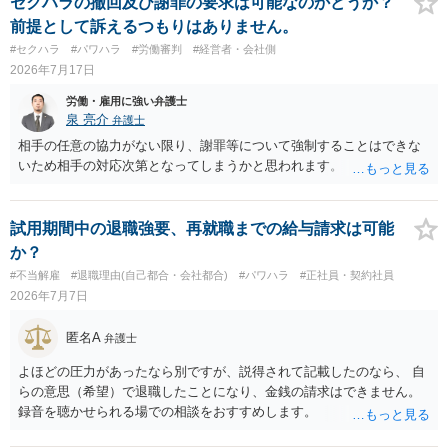
セクハラの撤回及び謝罪の要求は可能なのかどうか？
前提として訴えるつもりはありません。
#セクハラ
#パワハラ
#労働審判
#経営者・会社側
2026年7月17日
労働・雇用に強い弁護士
泉 亮介
弁護士
相手の任意の協力がない限り、謝罪等について強制することはできな
いため相手の対応次第となってしまうかと思われます。
試用期間中の退職強要、再就職までの給与請求は可能
か？
#不当解雇
#退職理由(自己都合・会社都合)
#パワハラ
#正社員・契約社員
2026年7月7日
匿名A
弁護士
よほどの圧力があったなら別ですが、説得されて記載したのなら、 自
らの意思（希望）で退職したことになり、金銭の請求はできません。
録音を聴かせられる場での相談をおすすめします。