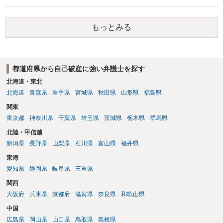
権者については取下げ日から6か月以内に再提訴しなければやはり時効
は更新しないことになります。ただし、消滅時効の起算点は、不払い
もっとみる
日ではなく期限の利益喪失日（通常は所定の分割の支払期日から1～2
か月程度経過しても支払いがなければ一括返済可能という契約になっ
ている）ですので、時効期間の経過が2027年1月であるとは限りません
（3月や4月といった可能性がある）。
都道府県から自己破産に強い弁護士を探す
北海道・東北
北海道
青森県
岩手県
宮城県
秋田県
山形県
福島県
関東
東京都
神奈川県
千葉県
埼玉県
茨城県
栃木県
群馬県
北陸・甲信越
新潟県
長野県
山梨県
石川県
富山県
福井県
東海
愛知県
静岡県
岐阜県
三重県
関西
大阪府
兵庫県
京都府
滋賀県
奈良県
和歌山県
中国
広島県
岡山県
山口県
鳥取県
島根県