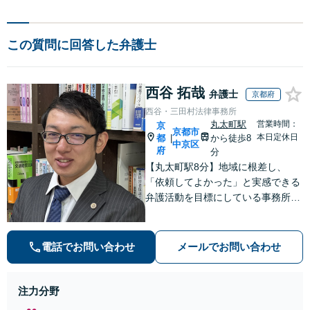
この質問に回答した弁護士
西谷 拓哉
弁護士
京都府
西谷・三田村法律事務所
丸太町駅
営業時間：
京
京都市
本日定休日
都
から徒歩8
|
中京区
府
分
【丸太町駅8分】地域に根差し、
「依頼してよかった」と実感できる
弁護活動を目標にしている事務所で
す【不動産・住まい】宅地建物取引
士の試験に合格、不動産分野の取扱
実績あり【相続・遺言】相談者さま
電話でお問い合わせ
メールでお問い合わせ
に寄り添い、円滑な相続を目指しま
す
注力分野