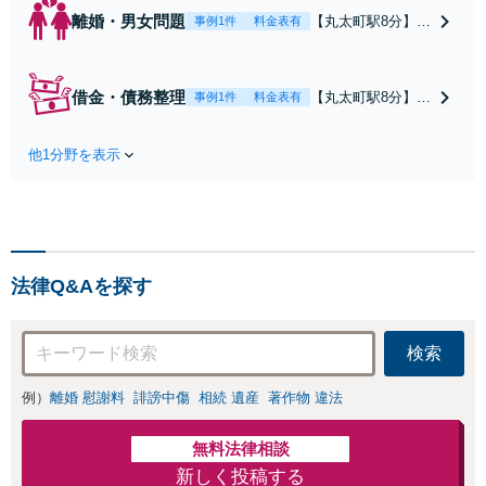
離婚・男女問題
【丸太町駅8分】調
事例1件
料金表有
停や条件交渉を有
利に進めるには、
法的な根拠に基づ
借金・債務整理
【丸太町駅8分】
事例1件
料金表有
く冷静な主張が重
【弁護士歴10年】
要です。財産分与
自己破産、任意整
／養育費など【弁
他1分野を表示
理、個人整理、時
護士歴10年】離婚
効の援用など。浪
後の生活を見据え
費・事業の失敗に
てアドバイスしま
よる借金も、相談
すので、お気軽に
者さまのご要望を
ご相談ください
踏まえ、解決策を
【初回相談３０分
法律Q&Aを探す
提示します【破産
無料】【電話相談
管財人就任経験
可】
有】【初回相談30
検索
分無料】
例）
離婚 慰謝料
誹謗中傷
相続 遺産
著作物 違法
無料法律相談
新しく投稿する