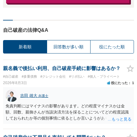
自己破産の法律Q&A
新着順
回答数が多い順
役にたった順
親名義で後払い利用、自己破産手続に影響はあるか？
#自己破産
#多重債務
#クレジット会社
#リボ払い
#個人・プライベート
2026年8月3日
役にたった
1
吉田 雄大
弁護士
免責判断にはマイナスの影響があります。どの程度マイナスかは金
額、回数、親御さんが当該決済方法を採ることについてどの程度認識
しておられたか等の個別事情に依るとしか言いようがありません。 と
もあれ、依頼しておられる弁護士さんに直ちに具体的状況をお伝えに
なって相談し、善後策を考えることをお勧めします。