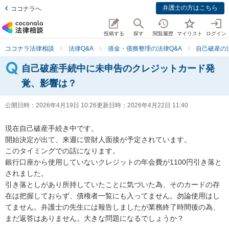
弁護士の方はこちら
ココナラへ
投稿する
探す
閲覧履歴
マイリスト
ログイン
ココナラ法律相談
法律Q&A
借金・債務整理の法律Q&A
自己破産の
自己破産手続中に未申告のクレジットカード発
覚、影響は？
公開日時：
2026年4月19日 10:26
更新日時：
2026年4月22日 11:40
現在自己破産手続き中です。

開始決定が出て、来週に管財人面接が予定されています。

このタイミングでの話になります。

銀行口座から使用していないクレジットの年会費が1100円引き落と
されました。

引き落としがあり所持していたことに気づいた為、そのカードの存
在は把握しておらず、債権者一覧にも入ってません。勿論使用はし
てません。弁護士の先生には報告しましたが業務終了時間後の為、
まだ返答はありません。大きな問題になるでしょうか？