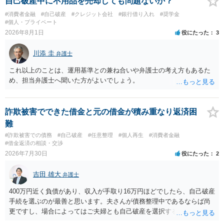
自己破産中に不用品を売却しても問題ないか？
#消費者金融
#自己破産
#クレジット会社
#銀行借り入れ
#奨学金
#個人・プライベート
2026年8月1日
役にたった
3
川添 圭
弁護士
これ以上のことは、運用基準との兼ね合いや弁護士の考え方もあるた
め、担当弁護士へ聞いた方がよいでしょう。
詐欺被害でできた借金と元の借金が積み重なり返済困
難
#詐欺被害での債務
#自己破産
#任意整理
#個人再生
#消費者金融
#借金返済の相談・交渉
2026年7月30日
役にたった
2
吉田 雄大
弁護士
400万円近く負債があり、収入が手取り16万円ほどでしたら、自己破産
手続を選ぶのが最善と思います。夫さんが債務整理中であるならば尚
更ですし、場合によってはご夫婦とも自己破産を選択する方法もある
と思います。