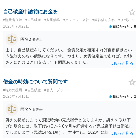
自己破産申請前にお金を
#消費者金融
#自己破産
#多重債務
#クレジット会社
#銀行借り入れ
#リボ払い
2026年7月22日
役にたった
8
匿名B
弁護士
まず、自己破産をしてください。 免責決定が確定すれば自然債務とい
う強制力のない債務になります。 つまり、免責確定後であれば、お姉
さんにだけ２万円支払っても問題ありません。
借金の時効について質問です
#時効の援用
#自己破産
#個人・プライベート
2026年7月18日
役にたった
2
匿名A
弁護士
訴えの提起によって消滅時効の完成猶予となりますが、訴えを取り下
げた場合には、取下げの日から6か月を経過すると完成猶予効は消滅し
てしまいます（民法147条1項）。 本件ては、2023年に提訴された債権
者については時効の更新はなされておらず、2026年5月に提訴された債