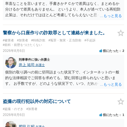
率直なことを言いますと、手書きかＰＣかで差異はなく、まとめるか
分けるかで差異もありません。 というより、本人が述べている再犯防
止策は、それだけではほとんど考慮してもらえないと思った方が良い
です。 提出するのであれば、 ・具体的に自身が受けているプログラム
やカウンセリング・治療の内容 ・利用している再犯防止策（例えば保
護観察所と連携した職業支援の内容や具体的な就労・監督状況） ・監
警察から口座作りの詐欺罪として連絡が来ました。
督者の証言 など、証拠で担保された客観性と実現可能性があるもので
#被害者
#加害者
#特殊詐欺
#冤罪・無実・正当防衛
#不起訴
なければあまり意味がありません。 もともと執行猶予が狙える事案で
#前科・前歴をつけたくない
あれば本人の反省の言葉だけで十分であり、実刑となるか微妙な事案
2026年8月6日
役にたった
2
では、本人が再発防止策をいくら述べてもほとんど効果は望めないと
刑事事件に強い弁護士
いうのが実感です。
井上 祐司
弁護士
個別の取り調べの前に切羽詰まった状況下で、インターネットの一般
的な法律相談でご回答を求めても、望む回答は得られないと思いま
す。 お手数ですが、どのような状況下で、いつ、だれからどのような
経緯で口座の提供を頼まれ開設したか、それによる詐欺等の収益がど
の程度だと聞いているのかということについて、お近くで詳細な法律
相談を受けられたうえで対処方法を探された方がよいと思われます。
盗撮の現行犯以外の対応について
一般論でいえば、任意取り調べの場合、ＩＣレコーダーを持参して取
#盗撮・のぞき
#加害者
り調べ内容を録音することは必須だと考えます。
2026年8月6日
役にたった
1
肥田 弘昭
弁護士