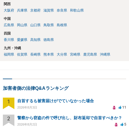
関西
大阪府
兵庫県
京都府
滋賀県
奈良県
和歌山県
中国
広島県
岡山県
山口県
鳥取県
島根県
四国
香川県
愛媛県
高知県
徳島県
九州・沖縄
福岡県
佐賀県
長崎県
熊本県
大分県
宮崎県
鹿児島県
沖縄県
加害者側の法律Q&Aランキング
1
自首するも被害届けがでていなかった場合
11
2026年8月3日
2
警察から窃盗の件で呼び出し、財布返却で自首すべきか？
5
2026年8月2日