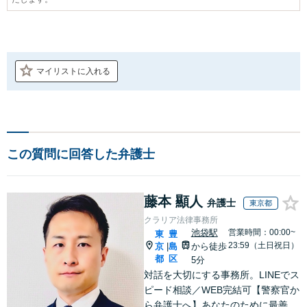
マイリストに入れる
この質問に回答した弁護士
藤本 顯人
弁護士
東京都
クラリア法律事務所
池袋駅
営業時間：00:00~
東
豊
23:59（土日祝日）
京
島
から徒歩
|
都
区
5分
対話を大切にする事務所。LINEでス
ピード相談／WEB完結可【警察官か
ら弁護士へ】あなたのために最善の