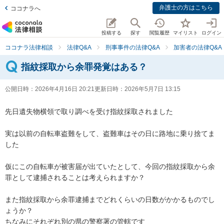
弁護士の方はこちら
ココナラへ
投稿する
探す
閲覧履歴
マイリスト
ログイン
ココナラ法律相談
法律Q&A
刑事事件の法律Q&A
加害者の法律Q&A
指紋採取から余罪発覚はある？
公開日時：
2026年4月16日 20:21
更新日時：
2026年5月7日 13:15
先日遺失物横領で取り調べを受け指紋採取されました

実は以前の自転車盗難をして、盗難車はその日に路地に乗り捨てま
した

仮にこの自転車が被害届が出ていたとして、今回の指紋採取から余
罪として逮捕されることは考えられますか？

また指紋採取から余罪逮捕までどれくらいの日数がかかるものでし
ょうか？

ちなみにそれぞれ別の県の警察署の管轄です
