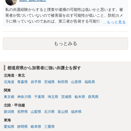
私の弁護経験からすると捜査や逮捕の可能性は低いかと思います。被
害者が気づいていないので被害届を出す可能性が低いこと、防犯カメ
ラに映っていないのであれば、第三者が告発する可能性も低いこと、
証拠は削除されていることからです。但し、「電車内で携帯で対面に
座る女性を盗撮(全体像写真1枚と5秒程度の動画)してしまいました。下
着や胸など強調したものではありません。」とありますが、少なくと
もっとみる
も捜査段階では性的姿態等撮影罪の被疑事実で逮捕勾留されるケース
が私の弁護経験では多くなった印象です（最終的には不起訴ないし各
都道府県の迷惑防止条例違反になることもあります）。2度としないこ
とをお勧めいたします。ご参考にしてください。
都道府県から加害者に強い弁護士を探す
北海道・東北
北海道
青森県
岩手県
宮城県
秋田県
山形県
福島県
関東
東京都
神奈川県
千葉県
埼玉県
茨城県
栃木県
群馬県
北陸・甲信越
新潟県
長野県
山梨県
石川県
富山県
福井県
東海
愛知県
静岡県
岐阜県
三重県