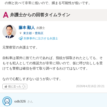
の例と比べて非常に低いので、捕まる可能性が低いです。
弁護士からの回答タイムライン
藤本 顯人
弁護士
東京都
>
豊島区
刑事事件に注力する弁護士
元警察官の弁護士です。

自転車は屋外に捨てたのであれば、指紋が採取されたとしても、そ
もそも犯人としての推認力が非常に弱いので、仮に呼び出ししを受
けても警察は確信を得て取り調べするわけではないです。

なので心配しすぎないほうが良いです。
2026年4月16日 20:21
役に立った
1
odb326
さん