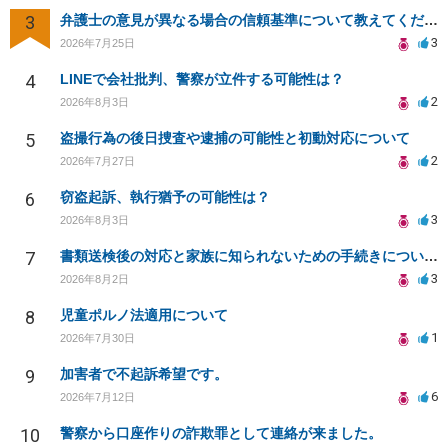
3
弁護士の意見が異なる場合の信頼基準について教えてください
3
2026年7月25日
4
LINEで会社批判、警察が立件する可能性は？
2
2026年8月3日
5
盗撮行為の後日捜査や逮捕の可能性と初動対応について
2
2026年7月27日
6
窃盗起訴、執行猶予の可能性は？
3
2026年8月3日
7
書類送検後の対応と家族に知られないための手続きについて相談
3
2026年8月2日
8
児童ポルノ法適用について
1
2026年7月30日
9
加害者で不起訴希望です。
6
2026年7月12日
10
警察から口座作りの詐欺罪として連絡が来ました。