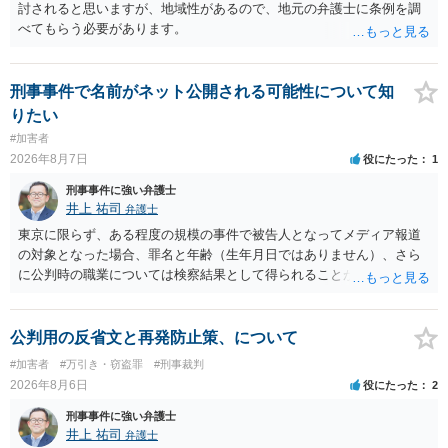
討されると思いますが、地域性があるので、地元の弁護士に条例を調
べてもらう必要があります。
刑事事件で名前がネット公開される可能性について知
りたい
#加害者
2026年8月7日
役にたった
1
刑事事件に強い弁護士
井上 祐司
弁護士
東京に限らず、ある程度の規模の事件で被告人となってメディア報道
の対象となった場合、罪名と年齢（生年月日ではありません）、さら
に公判時の職業については検察結果として得られることが通常です。
公判用の反省文と再発防止策、について
#加害者
#万引き・窃盗罪
#刑事裁判
2026年8月6日
役にたった
2
刑事事件に強い弁護士
井上 祐司
弁護士