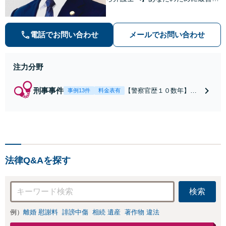
解決を目指します。洞察力と交渉力
を強みに、相続問題、交通事故や離
婚などの民事から刑事事件まで幅広
電話でお問い合わせ
メールでお問い合わせ
く支援【完全個室】
注力分野
刑事事件
【警察官歴１０数年】
事例13件
料金表有
【元警部補】夜間・休日
でも即対応！【即日接
見】呼び出し直後や逮捕
直後の対応により不起
訴・身柄釈放実績多数！
捜査経験を活かした先回
法律Q&Aを探す
りのサポートが強み。高
い交渉力で示談成立へ尽
力。少年事件／告訴・告
検索
発の経験多数有り
例）
離婚 慰謝料
誹謗中傷
相続 遺産
著作物 違法