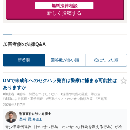
無料法律相談
新しく投稿する
加害者側の法律Q&A
新着順
回答数が多い順
役にたった順
DMで未成年へのセクハラ発言は警察に捕まる可能性は
ありますか
#加害者
#前科・前歴をつけたくない
#逮捕や勾留の阻止・準抗告
#逮捕による解雇・退学回避
#児童ポルノ・わいせつ物頒布等
#不起訴
2026年8月7日
刑事事件に強い弁護士
奥村 徹
弁護士
青少年条例違反（わいせつ行為 わいせつな行為を教える行為）が検