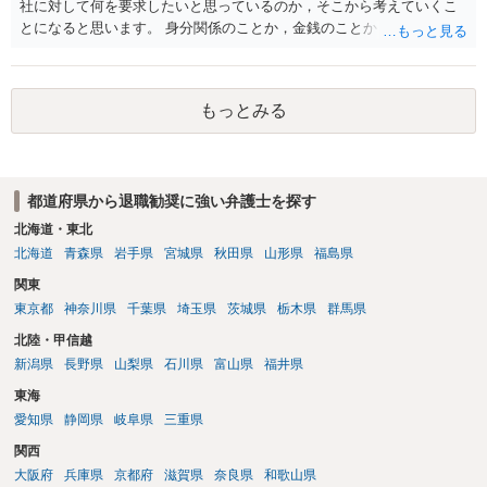
社に対して何を要求したいと思っているのか，そこから考えていくこ
とになると思います。 身分関係のことか，金銭のことか，会社自体に
対するものか… その点もまだ判然とされていない，どうしてらよいか
わからない，そういう状態なのであれば，その点を検討していくこと
から始めるのがよいと思います。
もっとみる
都道府県から退職勧奨に強い弁護士を探す
北海道・東北
北海道
青森県
岩手県
宮城県
秋田県
山形県
福島県
関東
東京都
神奈川県
千葉県
埼玉県
茨城県
栃木県
群馬県
北陸・甲信越
新潟県
長野県
山梨県
石川県
富山県
福井県
東海
愛知県
静岡県
岐阜県
三重県
関西
大阪府
兵庫県
京都府
滋賀県
奈良県
和歌山県