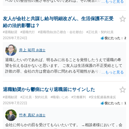
ベルでの整合性の無さ等がないのであれば、その発言のみで大きく不
利になるということはないように思われます。
友人が会社と共謀し給与明細改ざん、生活保護不正受
給の法的影響は？
#退職勧奨
#退職代行
#退職理由(自己都合・会社都合)
#正社員・契約社員
2026年7月24日
役にたった
2
井上 祐司
弁護士
退職したいのであれば、明るみに出ることを覚悟したうえで退職の希
望を伝えるほかないと思います。 ご友人は生活保護の不正受給として
詐欺の罪、会社の方は脅迫の罪に問われる可能性がありますが、感覚
としては後者は不問にされる場合が多いと思います。 逮捕されるかど
うかはケースバイケースです。
退職勧奨から鬱病になり退職届にサインした
#退職勧奨
#正社員・契約社員
#職場いじめ
#労働審判
#安全配慮義務違反
2026年7月22日
役にたった
1
竹本 真紀
弁護士
会社に何らかの罰を受けてもらいたいです。 →相談者様において，会