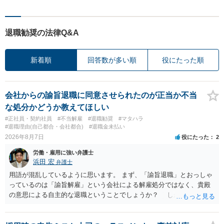
退職勧奨の法律Q&A
新着順
回答数が多い順
役にたった順
会社からの諭旨退職に同意させられたのが正当か不当
な処分かどうか教えてほしい
#正社員・契約社員
#不当解雇
#退職勧奨
#マタハラ
#退職理由(自己都合・会社都合)
#退職金未払い
2026年8月7日
役にたった
2
労働・雇用に強い弁護士
浜田 宏
弁護士
用語が混乱しているように思います。 まず、「諭旨退職」とおっしゃ
っているのは「諭旨解雇」という会社による解雇処分ではなく、貴殿
の意思による自主的な退職ということでしょうか？ しかし、記載さ
れた経緯からすると、事実上は解雇処分であると解する余地がありま
す。 その場合、解雇には客観的で合理的な理由が必要であり、かつ