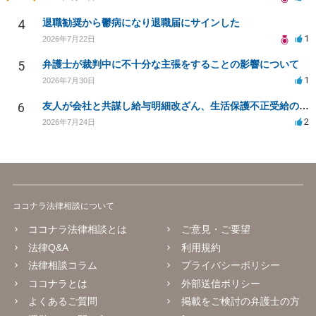
4
退職勧奨から鬱病になり退職届にサインした
1
2026年7月22日
5
弁護士が裁判中に不十分な主張をすることの影響について
1
2026年7月30日
6
友人が会社と共謀し給与明細改ざん、生活保護不正受給の法的影響は？
2
2026年7月24日
ココナラ法律相談について
ココナラ法律相談とは
ご意見・ご要望
法律Q&A
利用規約
法律相談コラム
プライバシーポリシー
ココナラとは
外部送信ポリシー
よくあるご質問
掲載をご検討の弁護士の方