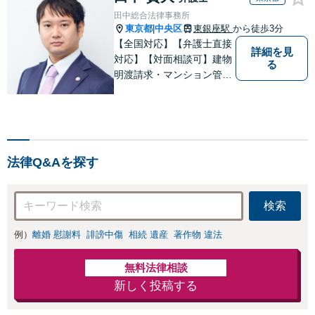
田中総合法律事務所
東京都
中央区
東銀座駅
から徒歩3分
|
【全国対応】【弁護士直接
詳細を見
対応】【対面相談可】建物
る
明渡請求・マンション管理
問題／労働問題／離婚問題
／相続・遺言・遺産分割
ほか まずはお悩みだけでも
お聞かせください。
法律Q&Aを探す
検索
例）
離婚 慰謝料
誹謗中傷
相続 遺産
著作物 違法
無料法律相談
新しく投稿する