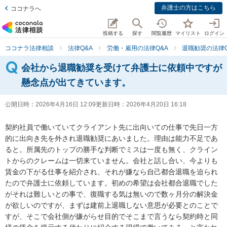
弁護士の方はこちら
ココナラへ
投稿する
探す
閲覧履歴
マイリスト
ログイン
ココナラ法律相談
法律Q&A
労働・雇用の法律Q&A
退職勧奨の法律Q
会社から退職勧奨を受けて弁護士に依頼中ですが
懸念点が出てきています。
公開日時：
2026年4月16日 12:09
更新日時：
2026年4月20日 16:18
契約社員で働いていてクライアント先に出向いての仕事で先日一方
的に出向き先を外され退職勧奨にあいました。理由は能力不足であ
ると。所属先のトップの勝手な判断でミスは一度も無く、クライン
トからのクレームは一切来ていません。会社と話し合い、今よりも
賃金の下がる仕事を紹介され、それが嫌なら自己都合退職を迫られ
たので弁護士に依頼しています。初めの希望は会社都合退職でした
がそれは難しいとの事で、復職する気は無いので数ヶ月分の解決金
が欲しいのですが、まずは建前上退職しない意思が必要とのことで
すが、そこで会社側が嫌がらせ目的でそこまで言うなら契約時と同