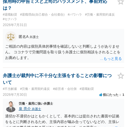
解雇という処分が社会通念上相当と認められない限り、解雇は無効で
採用時の申告ミスと上司のハラスメント、事前対応
す。 結局、貴殿のネット炎上の内容や原因、勤務先に与えた影響な
は？
どを具体的に検討しなければ、何とも申し上げることができません。
#退職勧奨
#退職理由(自己都合・会社都合)
#パワハラ
#労働・雇用契約違反
また、育児休業法関係の問題もあるかもしれません。 ある程度労働
#セクハラ
法に関する専門的な知識が必要な事案ですので、一度、お近くの弁護
2026年7月31日
士にご相談下さい。
匿名A
弁護士
ご相談の内容は個別具体的事情を確認しないと判断しようがありませ
ん。 ココナラで労働問題を取り扱う弁護士に個別相談をされることを
お薦めします。
弁護士が裁判中に不十分な主張をすることの影響につ
いて
#不当解雇
#労働・雇用契約違反
#経営者・会社側
#退職勧奨
2026年7月30日
役にたった
1
労働・雇用に強い弁護士
泉 亮介
弁護士
適切か不適切かはともかくとして、基本的には提出された書面や証拠
をもとに判断されるため、主張内容が噛み合ってないなどの、主張レ