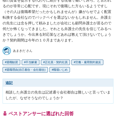
様の賃金を提示する代わりに紹介する現場で働いてみろ。と言われ
るのが非常に心配です。現にそれで復職した方もいるようですし
（その人は復職希望だったかもしれませんが）嫌がらせでよく配置
転換する会社なのでバックペイを選ばないかもしれません。弁護士
の先生には念を押して頼みましたが会社にも顧問弁護士が居るので
何だか怖くなってきました。それとも弁護士の先生を信じてみるべ
きでしょうか。今出来る対応策などあれば教えて頂けないでしょう
か？契約期間は今年の１０月まであります。
あまきだ さん
退職勧奨
不当解雇
正社員・契約社員
労働・雇用契約違反
退職理由(自己都合・会社都合)
職場いじめ
追記
相談した弁護士の先生は記述通り会社都合は難しいと言っていま
したが、なぜそうなのでしょうか？
ベストアンサーに選ばれた回答