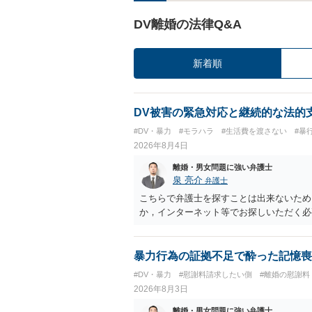
DV離婚の法律Q&A
新着順
DV被害の緊急対応と継続的な法的
#DV・暴力
#モラハラ
#生活費を渡さない
#暴
2026年8月4日
離婚・男女問題に強い弁護士
泉 亮介
弁護士
こちらで弁護士を探すことは出来ないため
か，インターネット等でお探しいただく必
暴力行為の証拠不足で酔った記憶喪
#DV・暴力
#慰謝料請求したい側
#離婚の慰謝料
2026年8月3日
離婚・男女問題に強い弁護士