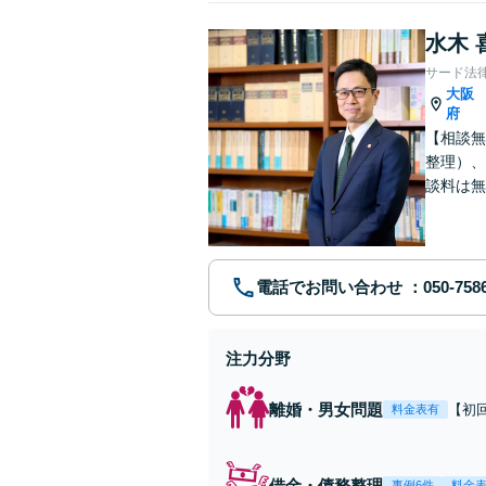
水木 
サード法
大阪
府
【相談無
整理）、
談料は無
合わせく
電話でお問い合わせ
注力分野
離婚・男女問題
【初
料金表有
ご相
の方
解決
借金・債務整理
事例6件
料金