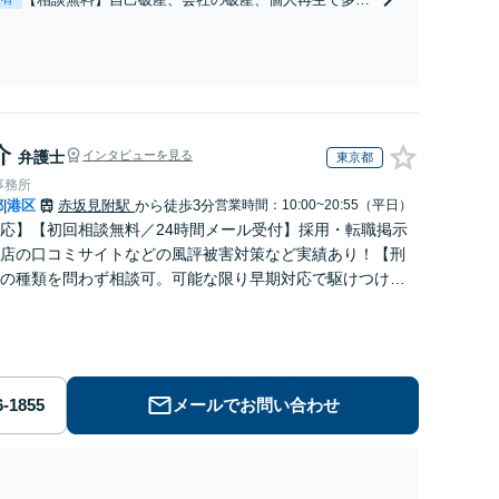
の解決実績。借金は後ろめたいものでありません。弁
護士へ相談することが生活再建の近道です。トラブル
は抱え込まず、早めにご相談を。
介
弁護士
インタビューを見る
東京都
事務所
都
港区
赤坂見附駅
から徒歩3分
営業時間：10:00~20:55（平日）
|
応】【初回相談無料／24時間メール受付】採用・転職掲示
店の口コミサイトなどの風評被害対策など実績あり！【刑
の種類を問わず相談可。可能な限り早期対応で駆けつけサ
労働】不当解雇・残業代請求はおまかせください
メールでお問い合わせ