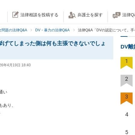
法律相談を投稿する
弁護士を探す
法律Q
女問題の法律Q&A
DV・暴力の法律Q&A
法律Q&A「DVの認定について。
挙げてしまった側は何も主張できないでしょ
DV
1
26年4月19日 18:40
2
い

3
あり、



4


5