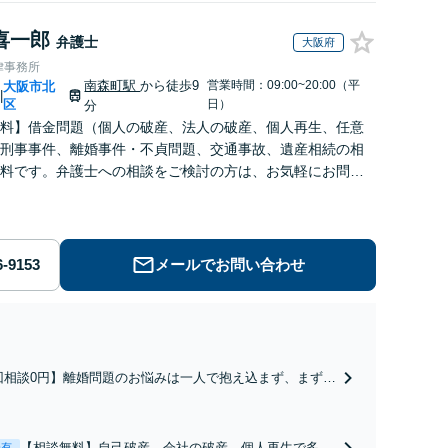
喜一郎
弁護士
大阪府
律事務所
南森町駅
から徒歩9
営業時間：09:00~20:00（平
大阪市北
|
区
日）
分
料】借金問題（個人の破産、法人の破産、個人再生、任意
刑事事件、離婚事件・不貞問題、交通事故、遺産相続の相
料です。弁護士への相談をご検討の方は、お気軽にお問い
ださい。
メールでお問い合わせ
回相談0円】離婚問題のお悩みは一人で抱え込まず、まずは
談ください。協議や調停、不貞の慰謝料請求などでお困り
は、私にお任せを。知識と経験による交渉力でスムーズな
ができるよう全力でサポートします。
【相談無料】自己破産、会社の破産、個人再生で多数
表有