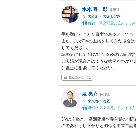
水木 喜一郎
弁護士
大阪府
>
大阪市北区
離婚・男女問題に注力する弁
手を挙げたことが事実であるとしても、
また、夫がDVの主張をしてきた場合
してください。

認めるにしてもDVに至る経緯は説明す
ご夫婦が現在どのような状況かわかり
弁護士に相談してください。
役に立った
1
泉 亮介
弁護士
東京都
>
港区
離婚・男女問題に注力する弁
DVの主張と、婚姻費用や養育費の問
のであればしっかりと調停を申立て請求