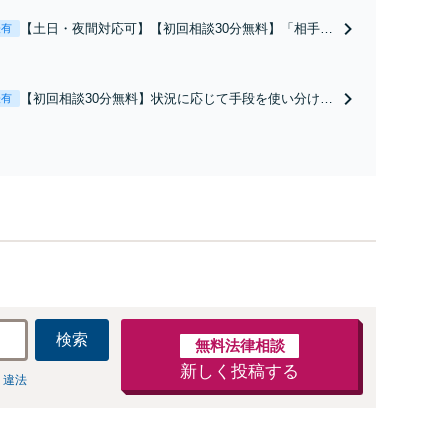
【土日・夜間対応可】【初回相談30分無料】「相手方
表有
から書面を提示されたら、サインする前にご相談を」
経験豊富な弁護士が全力で交渉にあたります！相手方
と直接話す精神的負担を軽減「弁護士の交渉で慰謝料
【初回相談30分無料】状況に応じて手段を使い分け、
表有
金額アップ／減額交渉も対応可」【完全個室対応】
適切な方法で投稿の削除・発信者情報開示請求をおこ
ないます「企業やお店の風評被害対策／売り上げ低下
防止のために尽力」加害者側の対応可：開示請求の意
見照会が来たときの対処法、被害者との示談交渉
検索
無料法律相談
新しく投稿する
 違法