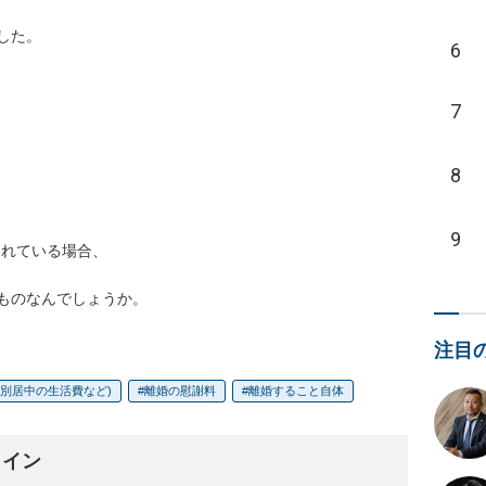
た。

6
7
8
9
れている場合、

ものなんでしょうか。
注目
(別居中の生活費など)
離婚の慰謝料
離婚すること自体
ライン