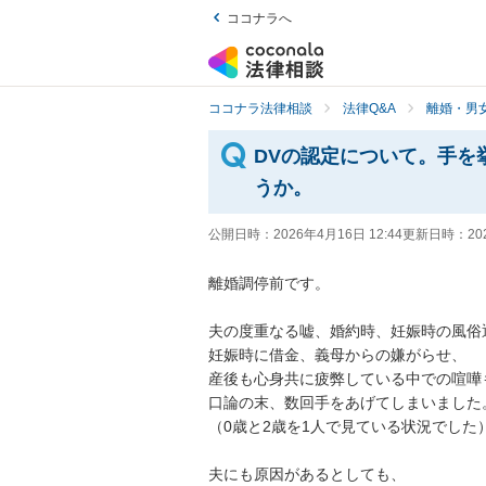
ココナラへ
ココナラ法律相談
法律Q&A
離婚・男
DVの認定について。手を
うか。
公開日時：
2026年4月16日 12:44
更新日時：
20
離婚調停前です。

夫の度重なる嘘、婚約時、妊娠時の風俗通
妊娠時に借金、義母からの嫌がらせ、

産後も心身共に疲弊している中での喧嘩も
口論の末、数回手をあげてしまいました。
（0歳と2歳を1人で見ている状況でした）
夫にも原因があるとしても、
