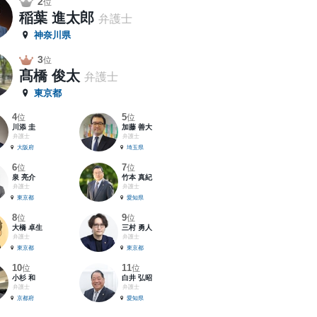
2
位
稲葉 進太郎
弁護士
神奈川県
3
位
髙橋 俊太
弁護士
東京都
4
5
位
位
川添 圭
加藤 善大
弁護士
弁護士
大阪府
埼玉県
6
7
位
位
泉 亮介
竹本 真紀
弁護士
弁護士
東京都
愛知県
8
9
位
位
大橋 卓生
三村 勇人
弁護士
弁護士
東京都
東京都
10
11
位
位
小杉 和
白井 弘昭
弁護士
弁護士
京都府
愛知県