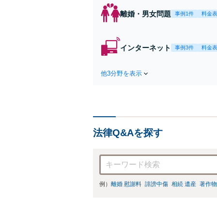
離婚・男女問題
事例1件
料金
インターネット
事例3件
料金
他3分野を表示
法律Q&Aを探す
例）
離婚 慰謝料
誹謗中傷
相続 遺産
著作物