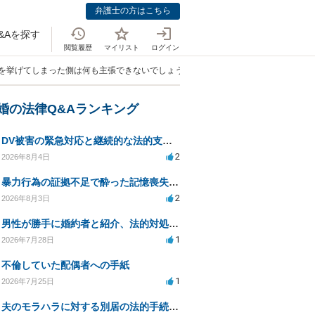
弁護士の方はこちら
&Aを探す
閲覧履歴
マイリスト
ログイン
手を挙げてしまった側は何も主張できないでしょうか。」
離婚の法律Q&Aランキング
DV被害の緊急対応と継続的な法的支援を求む
2
2026年8月4日
暴力行為の証拠不足で酔った記憶喪失が認められるか？
2
2026年8月3日
男性が勝手に婚約者と紹介、法的対処は可能ですか？
1
2026年7月28日
不倫していた配偶者への手紙
1
2026年7月25日
夫のモラハラに対する別居の法的手続き相談