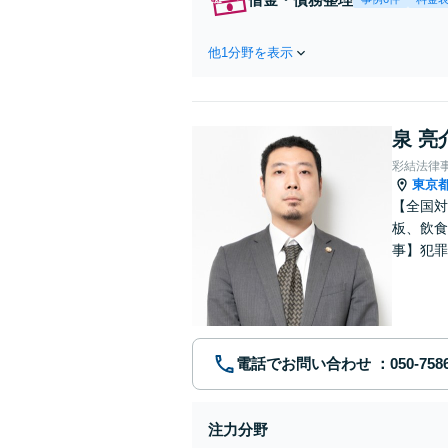
他1分野を表示
泉 亮
彩結法律
東京
【全国対
板、飲食
事】犯罪
ポート【
電話でお問い合わせ
注力分野