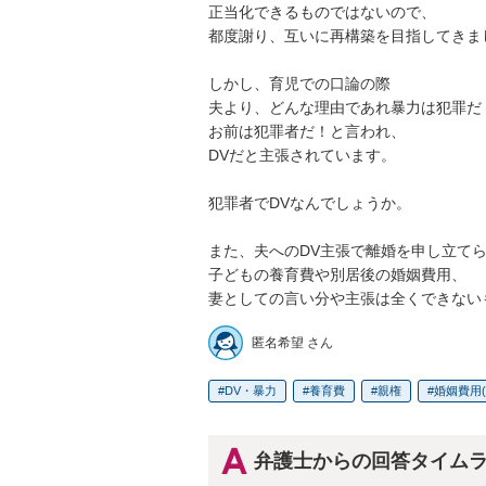
正当化できるものではないので、

都度謝り、互いに再構築を目指してきまし
しかし、育児での口論の際

夫より、どんな理由であれ暴力は犯罪だ

お前は犯罪者だ！と言われ、

DVだと主張されています。

犯罪者でDVなんでしょうか。

また、夫へのDV主張で離婚を申し立てら
子どもの養育費や別居後の婚姻費用、

妻としての言い分や主張は全くできない
匿名希望 さん
DV・暴力
養育費
親権
婚姻費用
弁護士からの回答タイム