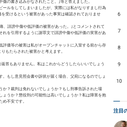
中傷の書き込みがなされたこと。｣等と答えました。

ピールをしてしまいましたが、実際には私がなりすまし行為
6
価を受けるという被害があった事実は確認されておりませ
苦痛、誹謗中傷や低評価の被害があった。｣とコメントされて
7
それを引用するように謝罪文で誹謗中傷や低評価の実害があ
低評価等の被害は私がオープンチャットに入室する前から存
8
りもたらされた被害かと考えます。

9
の返答もありません。私はこれからどうしたらいいでしょう
す。もし意見照会書や訴状が届く場合、父宛になるのでしょ
10
うか？裁判は免れないでしょうか？もし刑事告訴された場
しょうか？懲役刑の可能性は高いでしょうか？私は障害を抱
め不安です。

注目