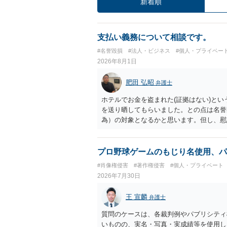
新着順
支払い義務について相談です。
#名誉毀損
#法人・ビジネス
#個人・プライベー
2026年8月1日
肥田 弘昭
弁護士
ホテルでお金を盗まれた(証拠はない)とい
を送り晒してもらいました。との点は名誉
為）の対象となるかと思います。但し、慰
仕事が飛んだとのことでその分の賠償金と
の計算がすべて損害とならないかと思いま
ださい。
プロ野球ゲームのもじり名使用、パ
#肖像権侵害
#著作権侵害
#個人・プライベート
2026年7月30日
王 宣麟
弁護士
質問のケースは、各裁判例やパブリシティ
いものの、実名・写真・実成績等を使用し