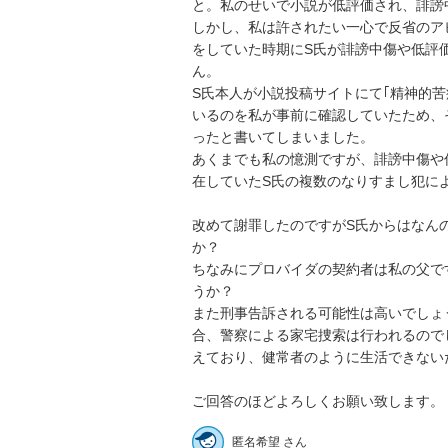
と。私のせいで小説が低評価され、誹謗
しかし、私は許されたい一心で反省のア
をしていた時期にS氏が誹謗中傷や低評
ん。

S氏本人が小説投稿サイトにて｢精神的
いるのを私が事前に確認していたため、
ったと書いてしまいました。

あくまでも私の憶測ですが、誹謗中傷や
在していたS氏の複数のなりすまし犯によ
改めて謝罪したのですがS氏からはなん
か？

ちなみにプロバイダの契約者は私の父で
うか？

また刑事告訴される可能性は高いでしょ
合、警察による家宅捜索は行われるので
えており、健常者のように生活できないた
ご回答のほどよろしくお願い致します。
匿名希望 さん