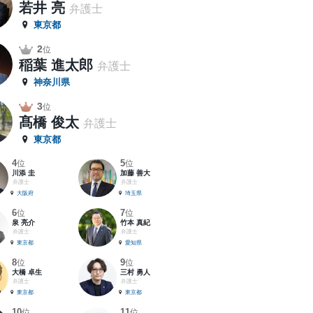
若井 亮
弁護士
東京都
2
位
稲葉 進太郎
弁護士
神奈川県
3
位
髙橋 俊太
弁護士
東京都
4
5
位
位
川添 圭
加藤 善大
弁護士
弁護士
大阪府
埼玉県
6
7
位
位
泉 亮介
竹本 真紀
弁護士
弁護士
東京都
愛知県
8
9
位
位
大橋 卓生
三村 勇人
弁護士
弁護士
東京都
東京都
10
11
位
位