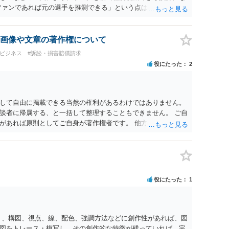
ファンであれば元の選手を推測できる」という点は、裁判で争わ
とする」と判断される余地を残すため、一定の注意が必要で
に一定の影響を与える可能性がありますが、決定的要因ではあり
主に「専ら顧客吸引力の利用を目的とするか」という点で判断さ
画像や文章の著作権について
的」を強く示す要素ですが、それだけで直ちに侵害となるわけ
・ビジネス
#訴訟・損害賠償請求
ば「表現の自由」「創作物」としての側面が強く評価される可
役にたった
2
合は「商業利用」としての色彩が強まり、リスクが高まる可能
おく事項については、公開の場でアドバイスするにも限界がある
に相談されることも一つかと存じます。
して自由に掲載できる当然の権利があるわけではありません。
談者に帰属する、と一括して整理することもできません。 ご自
があれば原則としてご自身が著作権者です。 他方、ブランド
ッチコピー、販売コンセプトなどは、通常、著作物には当たり
スト等が含まれる場合には、その表現部分が著作物となる可能
は撮影者に、肖像に関する権利は被写体本人に帰属します（著作
に当然に著作権が生じるわけではありません。デザイナーが独自に
一般的なレイアウトや配色、依頼者から提供された素材を希望
役にたった
1
性は認められにくいと考えられます。仮に具体的な画面構成の
当該部分に限られ、ご相談者の写真や文章等を制作実績として
りません。 もっとも、契約書がなくても、見積書、メール、利
す。また、単に制作を担当した事実を記載したり、公開中のサ
く、構図、視点、線、配色、強調方法などに創作性があれば、図
止できるとは限りません。 人物写真については、通常のSNSへ
図をトレース・模写し、その創作的な特徴が残っていれば、完