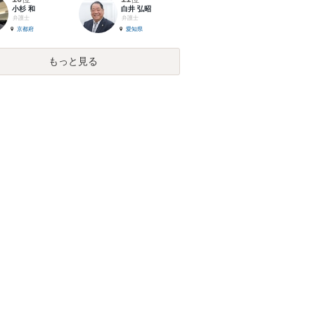
小杉 和
白井 弘昭
弁護士
弁護士
京都府
愛知県
もっと見る