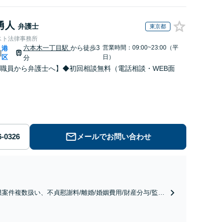
勇人
弁護士
東京都
スト法律事務所
六本木一丁目駅
から徒歩3
営業時間：09:00~23:00（平
港
|
区
日）
分
職員から弁護士へ】◆初回相談無料（電話相談・WEB面
メールでお問い合わせ
模案件複数扱い、不貞慰謝料/離婚/婚姻費用/財産分与/監護
養育費/親権/子の引き渡し、解決実績が豊富