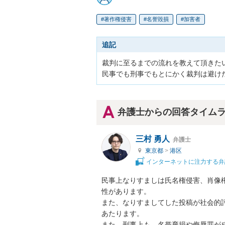
著作権侵害
名誉毀損
加害者
追記
裁判に至るまでの流れを教えて頂きたい
民事でも刑事でもとにかく裁判は避け
弁護士からの回答タイム
三村 勇人
弁護士
東京都
>
港区
インターネットに注力する弁
民事上なりすましは氏名権侵害、肖像
性があります。

また、なりすましてした投稿が社会的
あたります。

また、刑事上も、名誉棄損や侮辱罪が成