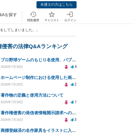
弁護士の方はこちら
&Aを探す
閲覧履歴
マイリスト
ログイン
為をしてしまいました。」
権侵害の法律Q&Aランキング
プロ野球ゲームのもじり名使用、パブリシティ権の影響は？
4
2026年7月30日
ホームページ制作における使用した画像や文章の著作権について
2
2026年7月29日
著作物の定義と使用方法について
1
2026年7月28日
著作権侵害の発信者情報開示請求への対応策について相談
3
2026年7月16日
商標登録済の名作家具をイラストに入れて販売するのは違法でしょうか