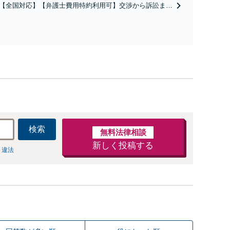
【全国対応】【弁護士費用特約利用可】交渉から訴訟まで
害等級・過失割合・主婦休損・評価損等、正当な賠償が得
サポート
検索
無料法律相談
新しく投稿する
 違法