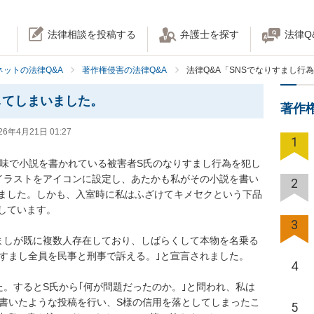
法律相談を投稿する
弁護士を探す
法律Q
ネットの法律Q&A
著作権侵害の法律Q&A
法律Q&A「SNSでなりすまし行
してしまいました。
著作
26年4月21日 01:27
1
趣味で小説を書かれている被害者S氏のなりすまし行為を犯し
イラストをアイコンに設定し、あたかも私がその小説を書い
2
ました。しかも、入室時に私はふざけてキメㆤクという下品
ています。

3
ましが既に複数人存在しており、しばらくして本物を名乗る
すまし全員を民事と刑事で訴える。｣と宣言されました。

4
た。するとS氏から｢何が問題だったのか。｣と問われ、私は
が書いたような投稿を行い、S様の信用を落としてしまったこ
5