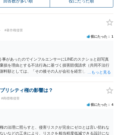
回答数が多い順
役にたった順
ト
#著作権侵害
役にたった
1
う事があったのでインフルエンサーにLINEのスクショと顔写真
棄損を理由とする不法行為に基づく損害賠償請求（共同不法行
謝料額としては、「その後その人が会社を経営しているようで
8人分の従業員の年間利益を請求すると言われています。」で
すので、損害額で争っても良いかと思います。ご参考にしてく
ブリシティ権の影響は？
#商標権侵害
役にたった
4
権の法理に照らすと、侵害リスクが完全にゼロとは言い切れな
ないなどの工夫により、リスクを相当程度低減できる設計にな