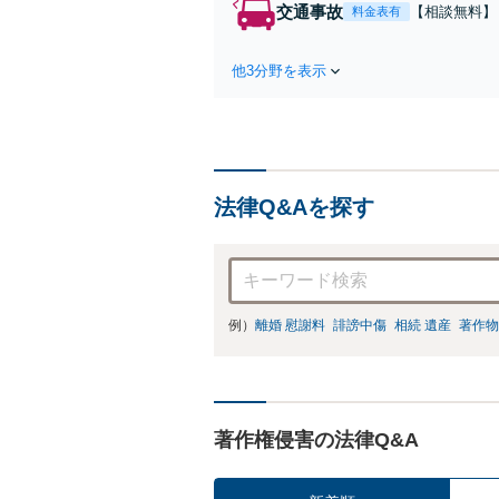
交通事故
【相談無料】
料金表有
対応/後遺障
られるように
他3分野を表示
法律Q&Aを探す
例）
離婚 慰謝料
誹謗中傷
相続 遺産
著作物
著作権侵害の法律Q&A