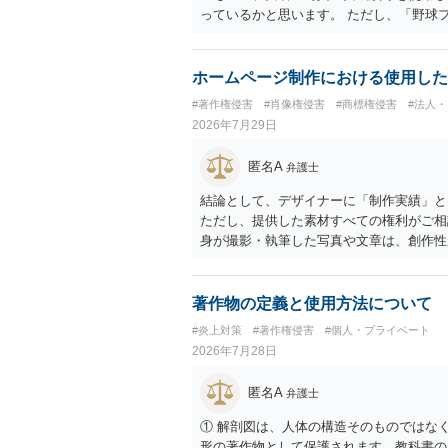
っているかと思います。 ただし、「野球
れた場合に「専ら顧客吸引力の利用を目的
す。 また、広告収益の有無は、侵害判断
ません。 パブリシティ権侵害の成否は、
ホームページ制作における使用した
れます。広告収益があることは「商業的目
#著作権侵害
#肖像権侵害
#商標権侵害
#法人
ではありません。完全無償・非営利であれ
2026年7月29日
能性があります。一方、広告収益がある場
性があります。 公開前に変更・確認して
匿名A
弁護士
かと思うので、資料等を持参の上、弁護士
結論として、デザイナーに「制作実績」と
ただし、提供した素材すべての権利がご相
身が撮影・執筆した写真や文章は、創作性
名、文字主体のロゴ、商品情報、短いキャ
ません。ただし、ロゴに独自の図形やイラ
性があります。 また、人物写真の著作権
著作物の定義と使用方法について
権法2条・17条）。 ウェブサイト全体
#炎上対策
#著作権侵害
#個人・プライベート
制作したイラストやバナー等は別として、
2026年7月28日
に沿って配置した部分には、通常、著作物
一部に創作性が認められても、その権利は
匿名A
弁護士
掲載する権限まで当然に生じるものではあ
用規約等に実績掲載への同意があれば別で
① 解剖図は、人体の構造そのものではな
イトへリンクしたりする行為まで当然に禁
形の著作物として保護されます。教科書の