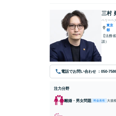
三村 
ベリーベ
東京
都
【法務省
談）
電話でお問い合わせ
注力分野
離婚・男女問題
大規
料金表有
権/