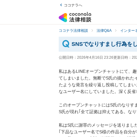
ココナラへ
ココナラ法律相談
法律Q&A
インター
SNSでなりすまし行為を
公開日時：
2026年4月16日 23:26
更新日時：
20
私はあるLINEオープンチャットにて、
てしまいました。無断でS氏の描かれた
たような発言を繰り返し投稿してしまい
なユーザー名にしていました。深く反省し
このオープンチャットにはS氏のなりす
S氏が現れ｢全て証拠は抑えてある。なり
私はS氏に謝罪のメッセージを送りまし
｢下品なユーザー名でS様の作品を自分