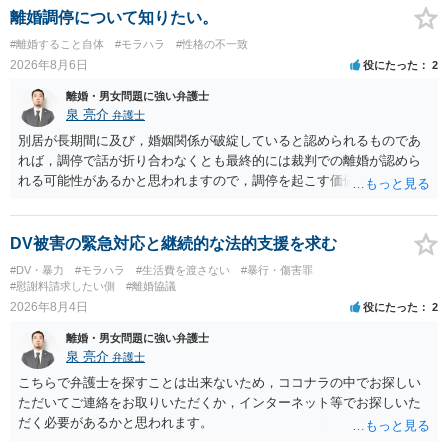
離婚調停について知りたい。
#離婚すること自体
#モラハラ
#性格の不一致
2026年8月6日
役にたった
2
離婚・男女問題に強い弁護士
泉 亮介
弁護士
別居が長期間に及び，婚姻関係が破綻していると認められるものであ
れば，調停で話が折り合わなくとも最終的には裁判での離婚が認めら
れる可能性があるかと思われますので，調停を起こす価値はあるよう
に思われます。 もっとも，調停については，お互いの合意がない限り
は調停が成立するということはないため，相手が合意するメリットを
だしてでも調停で終わらせるよう努めるのか，裁判離婚を見据えて調
DV被害の緊急対応と継続的な法的支援を求む
停での離婚に固執しないかいずれかの対応は必要となるかと思われま
#DV・暴力
#モラハラ
#生活費を渡さない
#暴行・傷害罪
す。 お一人で対応するのは難しい側面もありますので弁護士を立てる
#慰謝料請求したい側
#離婚協議
ことを検討されると良いかと思われます。
2026年8月4日
役にたった
2
離婚・男女問題に強い弁護士
泉 亮介
弁護士
こちらで弁護士を探すことは出来ないため，ココナラの中でお探しい
ただいてご連絡をお取りいただくか，インターネット等でお探しいた
だく必要があるかと思われます。