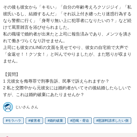
その後も彼女から「キモい」「自分の年齢考えろクソジジイ」「私
彼氏いるし、結婚するんだ」「それ以上付き纏ったり迷惑行為する
なら警察に行く」「身寄り無い上に犯罪者になりたいの？」など続
けて罵詈雑言を浴びせられました。

私の職場で婚約者が出来たと上司に報告済みであり、メンツを潰さ
れて働きづらくなり許せません。

上司にも彼女のLINEの文面を見せてやり、彼女の自宅前で大声で
「金返せ！！クソ女！」と叫んでやりましたが、まだ怒りが収まり
ません。

【質問】

1 元彼女を侮辱罪で刑事告訴、民事で訴えられますか？

2 私と交際中から元彼女には婚約者がいてその後結婚したらしいで
すが、これは婚約破棄にあたりませんか？
じいさん さん
モラハラ
被害者
婚約破棄
恐喝・脅迫
慰謝料請求したい側