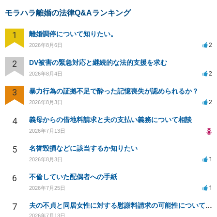
モラハラ離婚の法律Q&Aランキング
1
離婚調停について知りたい。
2
2026年8月6日
2
DV被害の緊急対応と継続的な法的支援を求む
2
2026年8月4日
3
暴力行為の証拠不足で酔った記憶喪失が認められるか？
2
2026年8月3日
4
義母からの借地料請求と夫の支払い義務について相談
2026年7月13日
5
名誉毀損などに該当するか知りたい
1
2026年8月3日
6
不倫していた配偶者への手紙
1
2026年7月25日
7
夫の不貞と同居女性に対する慰謝料請求の可能性について相談
2026年7月13日