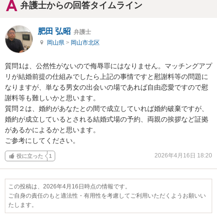
弁護士からの回答タイムライン
肥田 弘昭
弁護士
岡山県
>
岡山市北区
質問1は、公然性がないので侮辱罪にはなりません。マッチングアプ
リが結婚前提の仕組みでしたら上記の事情ですと慰謝料等の問題に
なりますが、単なる男女の出会いの場であれば自由恋愛ですので慰
謝料等も難しいかと思います。

質問２は、婚約があなたとの間で成立していれば婚約破棄ですが、
婚約が成立しているとされる結婚式場の予約、両親の挨拶など証拠
があるかによるかと思います。

ご参考にしてください。
2026年4月16日 18:20
役に立った
1
この投稿は、2026年4月16日時点の情報です。
ご自身の責任のもと適法性・有用性を考慮してご利用いただくようお願いい
たします。