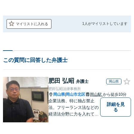
1人が
マイリストしています
マイリストに入れる
この質問に回答した弁護士
肥田 弘昭
弁護士
岡山県
肥田弘昭法律事務所
岡山県
岡山市北区
岡山駅
から徒歩10分
|
企業法務、特に独占禁止
詳細を見
法、フリーランス法などの
る
経済法分野に力を入れてい
ます！！！