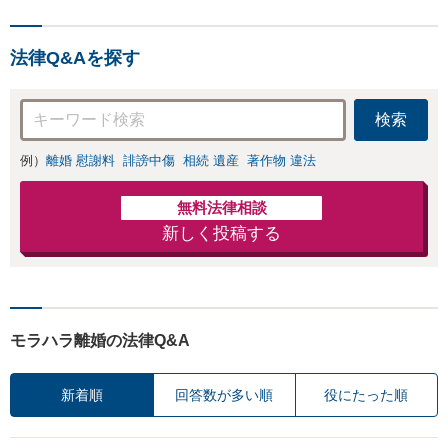
法律Q&Aを探す
検索
例）
離婚 慰謝料
誹謗中傷
相続 遺産
著作物 違法
無料法律相談
新しく投稿する
モラハラ離婚の法律Q&A
新着順
回答数が多い順
役にたった順