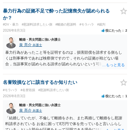
暴力行為の証拠不足で酔った記憶喪失が認められる
か？
#DV・暴力
#慰謝料請求したい側
#離婚の慰謝料
#モラハラ
#裁判
2026年8月3日
役にたった
2
離婚・男女問題に強い弁護士
泉 亮介
弁護士
暴力行為があったこと等を証明するのは，損害賠償を請求する側もし
くは刑事事件であれば検察側ですので，それらの証拠が殆どない場
合，当該事実が認められる請求が認められないという可能性はあるで
しょう。
名誉毀損などに該当するか知りたい
#モラハラ
#名誉毀損
#慰謝料請求したい側
2026年8月3日
役にたった
1
離婚・男女問題に強い弁護士
泉 亮介
弁護士
「結婚していたが、不倫して離婚をされ、また再婚して離婚をし慰謝
料請求されている お金に困って8万円で体を売っていると言いふらし
ている」という部分が証拠をもって証明できる場合には名誉権侵害や