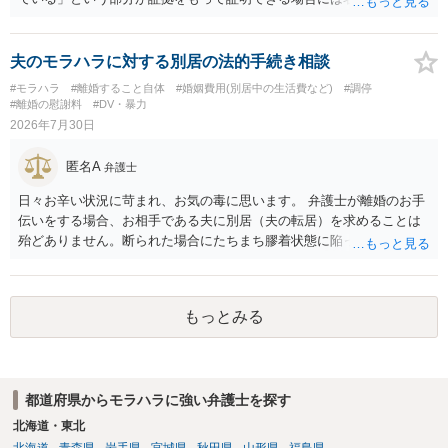
プライバシー権侵害等を主張し慰謝料請求ができる可能性はあるでし
ょう。 既に弁護士にご依頼されているとのことですので，依頼中の弁
護士と打ち合わせの末どのように対応するかを決められると良いでし
夫のモラハラに対する別居の法的手続き相談
ょう。
#モラハラ
#離婚すること自体
#婚姻費用(別居中の生活費など)
#調停
#離婚の慰謝料
#DV・暴力
2026年7月30日
匿名A
弁護士
日々お辛い状況に苛まれ、お気の毒に思います。 弁護士が離婚のお手
伝いをする場合、お相手である夫に別居（夫の転居）を求めることは
殆どありません。断られた場合にたちまち膠着状態に陥ってしまうの
と、同居中の依頼者ご本人をますます窮地に陥らせてしまう可能性が
高いためです。 実務的には、ご相談者さまが転居する形で離婚協議等
を進める選択を採らざるを得ないことが圧倒的多数です。
もっとみる
都道府県からモラハラに強い弁護士を探す
北海道・東北