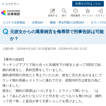
弁護士の方はこちら
ココナラへ
投稿する
探す
閲覧履歴
マイリスト
ログイン
ココナラ法律相談
法律Q&A
離婚・男女問題の法律Q&A
モラハラの
元彼女からの罵詈雑言を侮辱罪で刑事告訴は可能
か？
公開日時：
2026年4月16日 18:20
更新日時：
2026年4月19日 12:02
【事件の経緯】

マッチングアプリで知り合った30歳年下の彼女と会って3回目で結
婚の約束をし、真剣交際をしていました。

婚約者同然の存在だと考えていたため、彼女に言われるがままにブ
ランド物や高級レストランに連れて行き、総額300万は彼女の為に
使いました。

彼女に「婚約の挨拶はいつにする？」とラインで聞いたら、「は
ぁ！？あんたみたいなジジイと付き合ったつもりも無ければ、婚約
って何？怖」と返信が来て大変ショックを受けました。
