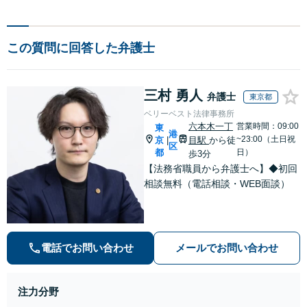
この質問に回答した弁護士
三村 勇人
弁護士
東京都
ベリーベスト法律事務所
六本木一丁
営業時間：09:00
東
港
~23:00（土日祝
京
目駅
から徒
|
区
都
日）
歩3分
【法務省職員から弁護士へ】◆初回
相談無料（電話相談・WEB面談）
電話でお問い合わせ
メールでお問い合わせ
注力分野