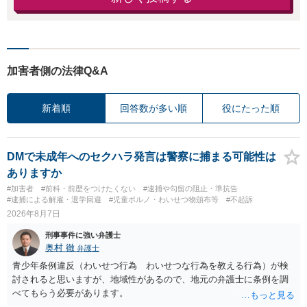
加害者側の法律Q&A
新着順
回答数が多い順
役にたった順
DMで未成年へのセクハラ発言は警察に捕まる可能性は
ありますか
#加害者
#前科・前歴をつけたくない
#逮捕や勾留の阻止・準抗告
#逮捕による解雇・退学回避
#児童ポルノ・わいせつ物頒布等
#不起訴
2026年8月7日
刑事事件に強い弁護士
奥村 徹
弁護士
青少年条例違反（わいせつ行為 わいせつな行為を教える行為）が検
討されると思いますが、地域性があるので、地元の弁護士に条例を調
べてもらう必要があります。