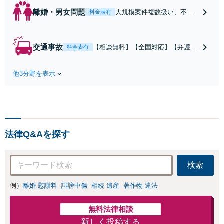
離婚・男女問題
大規模案件複数扱い、不貞
料金表有
慰謝料/離婚/婚姻費用/財産
分与/監護権/養育費/親権/子
の引き渡し、解決実績が豊
交通事故
【相談無料】【全国対応】【弁護士
料金表有
富
費用特約利用可】交渉から訴訟まで
対応/後遺障害等級・過失割合・主婦
他3分野を表示
休損・評価損等、正当な賠償が得ら
れるようにサポート
法律Q&Aを探す
検索
例）
離婚 慰謝料
誹謗中傷
相続 遺産
著作物 違法
無料法律相談
新しく投稿する