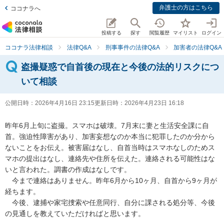
弁護士の方はこちら
ココナラへ
投稿する
探す
閲覧履歴
マイリスト
ログイン
ココナラ法律相談
法律Q&A
刑事事件の法律Q&A
加害者の法律Q&A
盗撮疑惑で自首後の現在と今後の法的リスクにつ
いて相談
公開日時：
2026年4月16日 23:15
更新日時：
2026年4月23日 16:18
昨年6月上旬に盗撮。スマホは破壊。7月末に妻と生活安全課に自
首。強迫性障害があり、加害妄想なのか本当に犯罪したのか分から
ないことをお伝え。被害届はなし、自首当時はスマホなしのためス
マホの提出はなし、連絡先や住所を伝えた。連絡される可能性はな
いと言われた。調書の作成はなしです。

　今まで連絡はありません。昨年6月から10ヶ月、自首から9ヶ月が
経ちます。

　今後、逮捕や家宅捜索や任意同行、自分に課される処分等、今後
の見通しを教えていただければと思います。