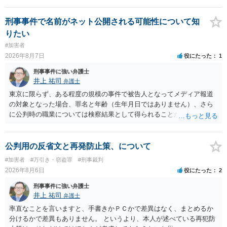
刑事事件で名前がネット公開される可能性について知
りたい
#加害者
2026年8月7日
役にたった
1
刑事事件に強い弁護士
井上 祐司
弁護士
東京に限らず、ある程度の規模の事件で被告人となってメディア報道
の対象となった場合、罪名と年齢（生年月日ではありません）、さら
に公判時の職業については検察結果として得られることが通常です。
公判用の反省文と再発防止策、について
#加害者
#万引き・窃盗罪
#刑事裁判
2026年8月6日
役にたった
2
刑事事件に強い弁護士
井上 祐司
弁護士
率直なことを言いますと、手書きかＰＣかで差異はなく、まとめるか
分けるかで差異もありません。 というより、本人が述べている再犯防