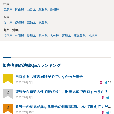
中国
広島県
岡山県
山口県
鳥取県
島根県
四国
香川県
愛媛県
高知県
徳島県
九州・沖縄
福岡県
佐賀県
長崎県
熊本県
大分県
宮崎県
鹿児島県
沖縄県
加害者側の法律Q&Aランキング
1
自首するも被害届けがでていなかった場合
11
2026年8月3日
2
警察から窃盗の件で呼び出し、財布返却で自首すべきか？
5
2026年8月2日
3
弁護士の意見が異なる場合の信頼基準について教えてください
3
2026年7月25日