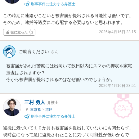
刑事事件に注力する弁護士
この時期に連絡がこないと被害届が提出される可能性は低いです。

そのため、逮捕等過度にご心配する必要はないと思われます。
2026年4月16日 23:15
役に立った
2
ご助言ください
さん
被害届があれば警察には出向いて数日以内にスマホの押収や家宅
捜査はされますか？

今から被害届が提出されるのはなぜ低いのでしょうか。
2026年4月16日 23:51
三村 勇人
弁護士
東京都
>
港区
刑事事件に注力する弁護士
盗撮に気づいて１０か月も被害届を提出していないにも関わらず、
現時点になって急に盗撮されたことに気づく可能性が低いからで