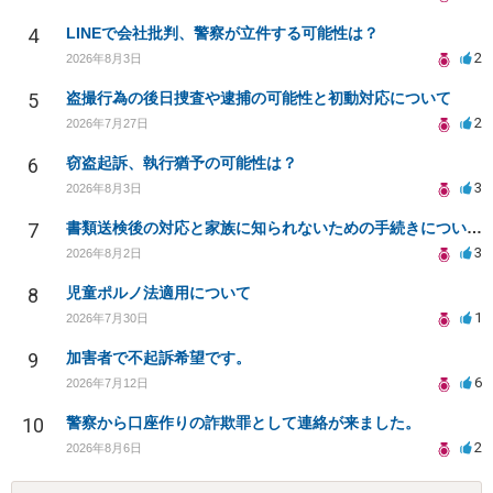
4
LINEで会社批判、警察が立件する可能性は？
2
2026年8月3日
5
盗撮行為の後日捜査や逮捕の可能性と初動対応について
2
2026年7月27日
6
窃盗起訴、執行猶予の可能性は？
3
2026年8月3日
7
書類送検後の対応と家族に知られないための手続きについて相談
3
2026年8月2日
8
児童ポルノ法適用について
1
2026年7月30日
9
加害者で不起訴希望です。
6
2026年7月12日
10
警察から口座作りの詐欺罪として連絡が来ました。
2
2026年8月6日