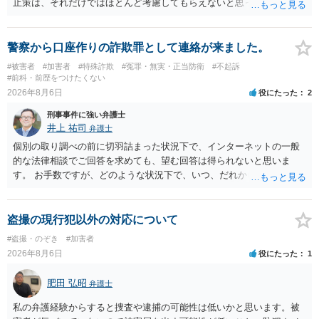
止策は、それだけではほとんど考慮してもらえないと思った方が良い
です。 提出するのであれば、 ・具体的に自身が受けているプログラム
やカウンセリング・治療の内容 ・利用している再犯防止策（例えば保
護観察所と連携した職業支援の内容や具体的な就労・監督状況） ・監
警察から口座作りの詐欺罪として連絡が来ました。
督者の証言 など、証拠で担保された客観性と実現可能性があるもので
#被害者
#加害者
#特殊詐欺
#冤罪・無実・正当防衛
#不起訴
なければあまり意味がありません。 もともと執行猶予が狙える事案で
#前科・前歴をつけたくない
あれば本人の反省の言葉だけで十分であり、実刑となるか微妙な事案
2026年8月6日
役にたった
2
では、本人が再発防止策をいくら述べてもほとんど効果は望めないと
刑事事件に強い弁護士
いうのが実感です。
井上 祐司
弁護士
個別の取り調べの前に切羽詰まった状況下で、インターネットの一般
的な法律相談でご回答を求めても、望む回答は得られないと思いま
す。 お手数ですが、どのような状況下で、いつ、だれからどのような
経緯で口座の提供を頼まれ開設したか、それによる詐欺等の収益がど
の程度だと聞いているのかということについて、お近くで詳細な法律
相談を受けられたうえで対処方法を探された方がよいと思われます。
盗撮の現行犯以外の対応について
一般論でいえば、任意取り調べの場合、ＩＣレコーダーを持参して取
#盗撮・のぞき
#加害者
り調べ内容を録音することは必須だと考えます。
2026年8月6日
役にたった
1
肥田 弘昭
弁護士
私の弁護経験からすると捜査や逮捕の可能性は低いかと思います。被