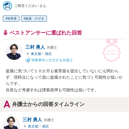
ご助言ください さん
加害者
盗撮・のぞき
ベストアンサーに選ばれた回答
三村 勇人
弁護士
東京都
>
港区
刑事事件に注力する弁護士
盗撮に気づいて１０か月も被害届を提出していないにも関わら
ず、現時点になって急に盗撮されたことに気づく可能性が低いか
らです。

自首など考慮すれば捜索差押も可能性は低いです。
弁護士からの回答タイムライン
三村 勇人
弁護士
東京都
>
港区