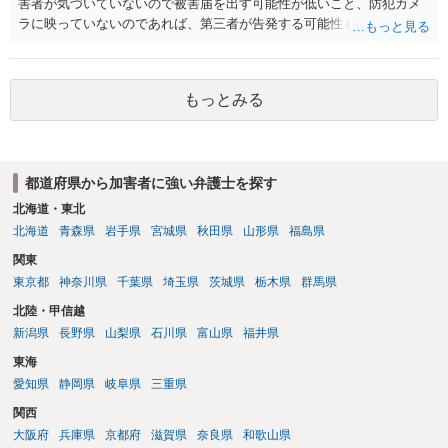
害者が気づいていないので被害届を出す可能性が低いこと、防犯カメ
ラに映っていないのであれば、第三者が告発する可能性も低いこと、
証拠は削除されていることからです。但し、「電車内で携帯で対面に
座る女性を盗撮(全体像写真1枚と5秒程度の動画)してしまいました。下
着や胸など強調したものではありません。」とありますが、少なくと
もっとみる
も捜査段階では性的姿態等撮影罪の被疑事実で逮捕勾留されるケース
が私の弁護経験では多くなった印象です（最終的には不起訴ないし各
都道府県の迷惑防止条例違反になることもあります）。2度としないこ
とをお勧めいたします。ご参考にしてください。
都道府県から加害者に強い弁護士を探す
北海道・東北
北海道
青森県
岩手県
宮城県
秋田県
山形県
福島県
関東
東京都
神奈川県
千葉県
埼玉県
茨城県
栃木県
群馬県
北陸・甲信越
新潟県
長野県
山梨県
石川県
富山県
福井県
東海
愛知県
静岡県
岐阜県
三重県
関西
大阪府
兵庫県
京都府
滋賀県
奈良県
和歌山県