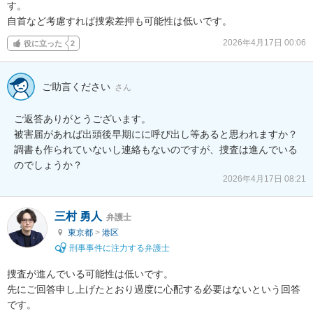
す。

自首など考慮すれば捜索差押も可能性は低いです。
2026年4月17日 00:06
役に立った
2
ご助言ください
さん
ご返答ありがとうございます。

被害届があれば出頭後早期にに呼び出し等あると思われますか？
調書も作られていないし連絡もないのですが、捜査は進んでいる
のでしょうか？
2026年4月17日 08:21
三村 勇人
弁護士
東京都
>
港区
刑事事件に注力する弁護士
捜査が進んでいる可能性は低いです。

先にご回答申し上げたとおり過度に心配する必要はないという回答
です。
