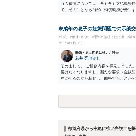
収入補償については、そもそも支払義務自
て、そのことから当然に補償義務が発生す
であれば、依頼をするかしないかは別とし
う。
未成年の息子の妊娠問題での示談交
#中絶
#婚外の妊娠
#慰謝料請求された側
#親
2026年7月10日
離婚・男女問題に強い弁護士
若井 亮
弁護士
初めまして。 ご相談内容を拝見しました
要はなくなりますし、新たな要求（金銭請
務があるのかを精査し、回答することがで
応していくことになります。 これ以上の
特に重要な点としては、合意事項以外には
り込んでおくことです。 お金を払うにし
ようにしてください。
都道府県から中絶に強い弁護士を探