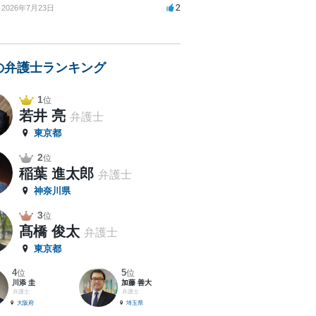
2
2026年7月23日
の弁護士ランキング
1
位
若井 亮
弁護士
東京都
2
位
稲葉 進太郎
弁護士
神奈川県
3
位
髙橋 俊太
弁護士
東京都
4
5
位
位
川添 圭
加藤 善大
弁護士
弁護士
大阪府
埼玉県