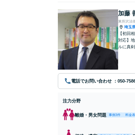
加藤 
東所沢法
埼玉
【初回相
対応】地
ルに真剣
リーズナ
電話でお問い合わせ
注力分野
離婚・男女問題
事例3件
料金