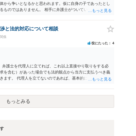
体から争いとなるかと思われます。仮に自身の子であったとし
るものではありません。 相手に弁護士がついているということ
て一度ご自身も個別に弁護士に相談をされたほうが良いでしょ
渉と法的対応について相談
族関係
役にたった
4
。 弁護士を代理人に立てれば、これ以上直接やり取りをする必
求を含む）があった場合でも法的観点から当方に支払うべき義
きます。 代理人を立てないのであれば、基本的にはご自身で対
要求を回避するためには、合意内容を書面しておくことです。
貸し借りが無いことを確認する条項（清算条項）をきちんと盛
ても、紛争が蒸し返されないよう、合意書を作成して取り交わす
もっとみる
す