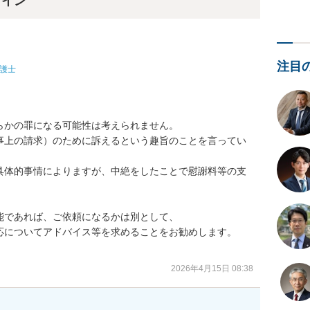
ライン
注目
護士
かの罪になる可能性は考えられません。

事上の請求）のために訴えるという趣旨のことを言ってい
具体的事情によりますが、中絶をしたことで慰謝料等の支
であれば、ご依頼になるかは別として、

応についてアドバイス等を求めることをお勧めします。

2026年4月15日 08:38