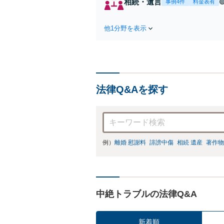
相続・遺言
事例4件
料金表有
他1分野を表示
法律Q&Aを探す
例）
離婚 慰謝料
誹謗中傷
相続 遺産
著作物
中絶トラブルの法律Q&A
新着順