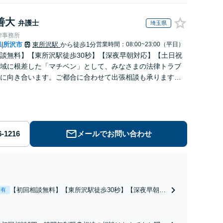
善大
弁護士
埼玉県
律事務所
県
所沢市
東所沢駅
から徒歩1分
営業時間：08:00~23:00（平日）
|
談無料】【東所沢駅徒歩30秒】【深夜早朝対応】【土日祝
域に根差した「マチベン」として、みなさまの法律トラブ
に向き合います。ご都合に合わせて出張相談も承ります。
ブルな料金体系をご提供しています。
メールでお問い合わせ
【初回相談無料】【東所沢駅徒歩30秒】【深夜早朝対
表有
応】【土日祝対応】中高年離婚／財産分与／不貞慰謝
料請求／養育費増額・減額請求などはお任せくださ
い。双方納得した後腐れがない解決に向けて、全力を