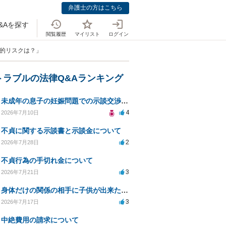
弁護士の方はこちら
&Aを探す
閲覧履歴
マイリスト
ログイン
法的リスクは？」
トラブルの法律Q&Aランキング
未成年の息子の妊娠問題での示談交渉と法的対応について相談
4
2026年7月10日
不貞に関する示談書と示談金について
2
2026年7月28日
不貞行為の手切れ金について
3
2026年7月21日
身体だけの関係の相手に子供が出来たと言われ認知、養育費を要求されているが自身の子供か分からない
3
2026年7月17日
中絶費用の請求について