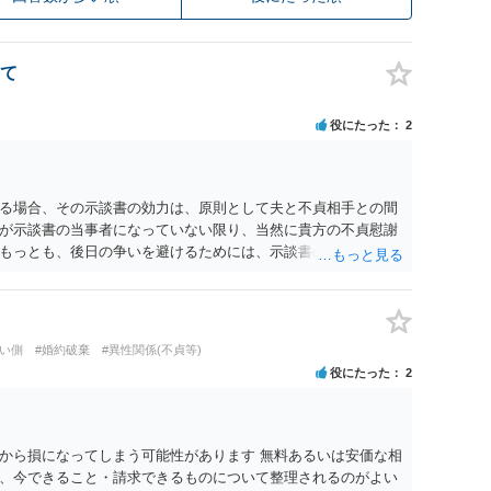
て
役にたった
2
る場合、その示談書の効力は、原則として夫と不貞相手との間
が示談書の当事者になっていない限り、当然に貴方の不貞慰謝
もっとも、後日の争いを避けるためには、示談書の中に「本示
であり、妻の不貞相手に対する慰謝料請求権を放棄・制限する
です。また、清算条項を入れる場合にも、「夫と不貞相手との
他方、不貞相手が夫から示談金を受け取る場合、その名目や内容
請求する際、不貞相手側から「すでに夫との間で一定の清算が
い側
#婚約破棄
#異性関係(不貞等)
どと（その当否は別として）反論等されてこじれてしまう可能
役にたった
2
清算対象、妻の請求権への影響を明確にしておくことが重要で
、中絶、精神的苦痛、通院・治療の有無、診断内容、夫の説明
わります。中絶について双方同意があったとしても、身体的・
、夫が当初から離婚できないと伝えていた事情があるなら、結
から損になってしまう可能性があります 無料あるいは安価な相
る部分もあります。 なお、貴方から不貞相手へ請求する慰謝料
、今できること・請求できるものについて整理されるのがよい