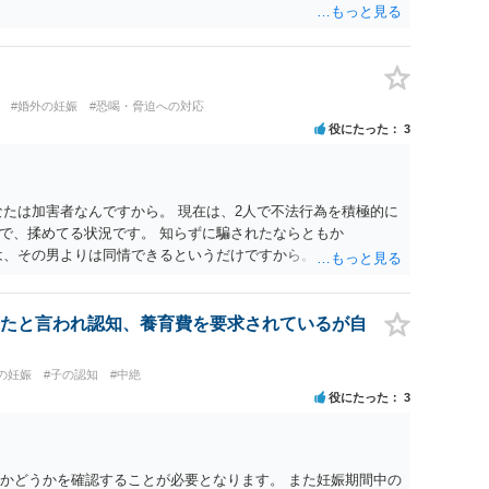
で決まるものではありません。不貞期間、回数、婚姻期間、夫
方の認識等によって判断されます。 今後の状況等に応じて、弁
でしょう。
#婚外の妊娠
#恐喝・脅迫への対応
役にたった
3
なたは加害者なんですから。 現在は、2人で不法行為を積極的に
で、揉めてる状況です。 知らずに騙されたならともか
は、その男よりは同情できるというだけですから。
たと言われ認知、養育費を要求されているが自
の妊娠
#子の認知
#中絶
役にたった
3
のかどうかを確認することが必要となります。 また妊娠期間中の