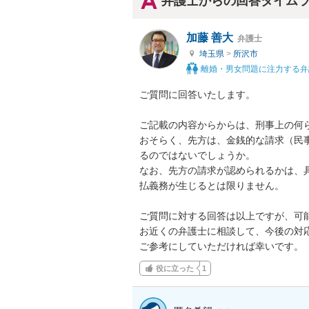
弁護士からの回答タイム
加藤 善大
弁護士
埼玉県
>
所沢市
離婚・男女問題に注力する弁
ご質問に回答いたします。

ご記載の内容からからは、刑事上の何ら
おそらく、先方は、金銭的な請求（民
るのではないでしょうか。

なお、先方の請求が認められるかは、
払義務が生じるとは限りません。

ご質問に対する回答は以上ですが、可能
お近くの弁護士に相談して、今後の対
ご参考にしていただければ幸いです。
役に立った
1