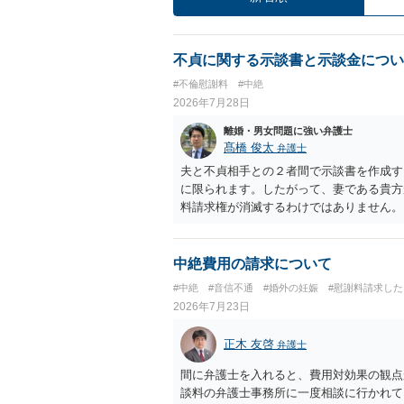
不貞に関する示談書と示談金につい
#不倫慰謝料
#中絶
2026年7月28日
離婚・男女問題に強い弁護士
髙橋 俊太
弁護士
夫と不貞相手との２者間で示談書を作成す
に限られます。したがって、妻である貴方
料請求権が消滅するわけではありません。
談は夫と不貞相手との間の清算に限るもの
ものではない」旨を明記しておく方が安全
間に限る」と対象を明確にすべきです。 
中絶費用の請求について
によっては、後に貴方が不貞相手へ慰謝料
#中絶
#音信不通
#婚外の妊娠
#慰謝料請求した
されている」「夫側から支払を受けた」な
2026年7月23日
性があります。そのため、示談金の趣旨、
す。示談金１８０万円の妥当性については
正木 友啓
弁護士
内容、妊娠・中絶に至る経緯等によって変
精神的負担が考慮されることはありますが
間に弁護士を入れると、費用対効果の観点
婚期待を理由とする損害については争い得
談料の弁護士事務所に一度相談に行かれて