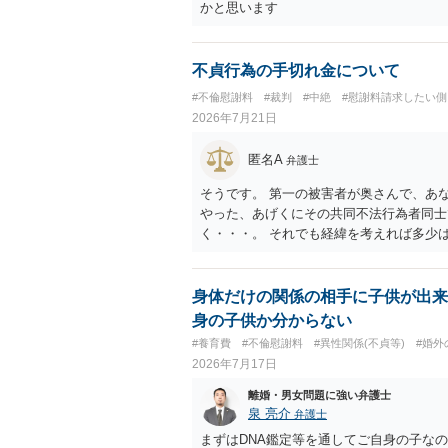
額は、夫が不貞相手に支払う示談金額だけ
かと思います
婦関係への影響、離婚・別居の有無、相手
護士への個別相談も検討なさった方がよい
不貞行為の手切れ金について
#不倫慰謝料
#裁判
#中絶
#慰謝料請求したい側
2026年7月21日
匿名A
弁護士
そうです。 第一の被害者が奥さんで、あ
やった、あげくにその共同不法行為者同士
く・・・。 それでも経緯を考えれば多少
身体だけの関係の相手に子供が出来
身の子供か分からない
#養育費
#不倫慰謝料
#異性関係(不貞等)
#婚外
2026年7月17日
離婚・男女問題に強い弁護士
泉 亮介
弁護士
まずはDNA鑑定等を通してご自身の子な