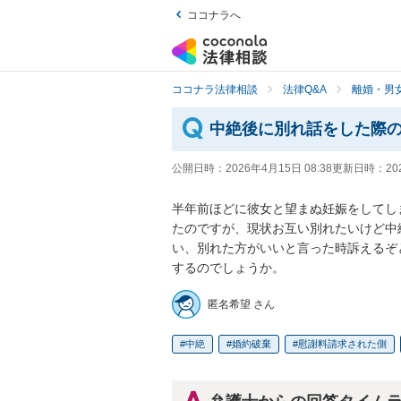
ココナラへ
ココナラ法律相談
法律Q&A
離婚・男
中絶後に別れ話をした際
公開日時：
2026年4月15日 08:38
更新日時：
20
半年前ほどに彼女と望まぬ妊娠をしてし
たのですが、現状お互い別れたいけど中
い、別れた方がいいと言った時訴えるぞ
するのでしょうか。
匿名希望 さん
中絶
婚約破棄
慰謝料請求された側