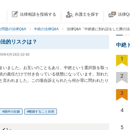
法律相談を投稿する
弁護士を探す
法律Q
女問題の法律Q&A
中絶の法律Q&A
法律Q&A「中絶後に別れ話をした際の
の法的リスクは？
中絶
26年4月19日 02:40
1
まいました。お互いのこともあり、中絶という選択肢を取っ
絶の責任だけで付き合っている状態になっています。別れた
2
と言われました。この場合訴えられたら何か罪に問われたり
3
4
婚外の妊娠
離婚すること自体
5