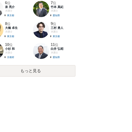
6
7
位
位
泉 亮介
竹本 真紀
弁護士
弁護士
東京都
愛知県
8
9
位
位
大橋 卓生
三村 勇人
弁護士
弁護士
東京都
東京都
10
11
位
位
小杉 和
白井 弘昭
弁護士
弁護士
京都府
愛知県
もっと見る