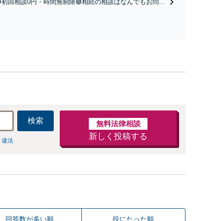
🟢初回相談0円・時間無制限🟢相続の相談はなんでもお問合
尽くします。
せください！遺産分割／遺言書作成／遺留分侵害額請求／
相続人調査など。相続手続きから親や兄弟、親戚とのトラ
ブルなど幅広く対応。他士業とも連携可能です【出張相談
可】【東所沢駅30秒】
検索
無料法律相談
新しく投稿する
 違法
回答数が多い順
役にたった順