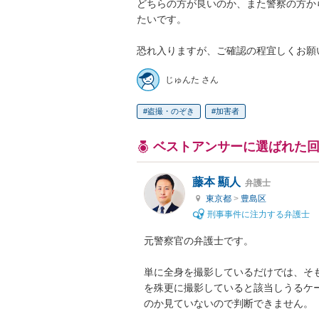
どちらの方が良いのか、また警察の方か
たいです。

恐れ入りますが、ご確認の程宜しくお願
じゅんた さん
盗撮・のぞき
加害者
ベストアンサーに選ばれた
藤本 顯人
弁護士
東京都
>
豊島区
刑事事件に注力する弁護士
元警察官の弁護士です。

単に全身を撮影しているだけでは、そ
を殊更に撮影していると該当しうるケ
のか見ていないので判断できません。
