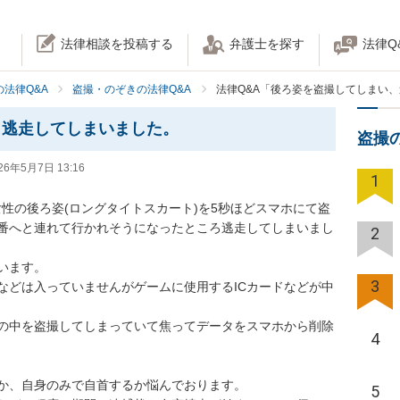
法律相談を投稿する
弁護士を探す
法律Q
法律Q&A
盗撮・のぞきの法律Q&A
法律Q&A「後ろ姿を盗撮してしまい
、逃走してしまいました。
盗撮
26年5月7日 13:16
1
0代女性の後ろ姿(ロングタイトスカート)を5秒ほどスマホにて盗
番へと連れて行かれそうになったところ逃走してしまいまし
2
ます。

3
などは入っていませんがゲームに使用するICカードなどが中
の中を盗撮してしまっていて焦ってデータをスマホから削除
4
か、自身のみで自首するか悩んでおります。

5