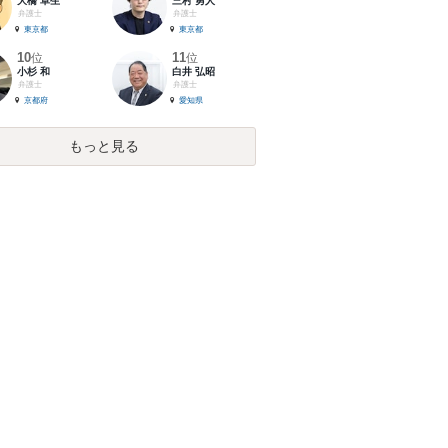
大橋 卓生
三村 勇人
弁護士
弁護士
東京都
東京都
10
11
位
位
小杉 和
白井 弘昭
弁護士
弁護士
京都府
愛知県
もっと見る