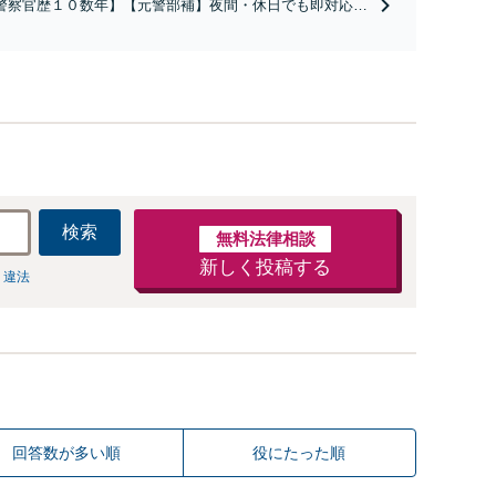
警察官歴１０数年】【元警部補】夜間・休日でも即対応！
即日接見】呼び出し直後や逮捕直後の対応により不起訴・
柄釈放実績多数！捜査経験を活かした先回りのサポートが
み。高い交渉力で示談成立へ尽力。少年事件／告訴・告発
経験多数有り
検索
無料法律相談
新しく投稿する
 違法
回答数が多い順
役にたった順