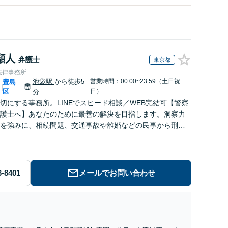
顯人
弁護士
東京都
法律事務所
池袋駅
から徒歩5
営業時間：00:00~23:59（土日祝
豊島
|
区
日）
分
切にする事務所。LINEでスピード相談／WEB完結可【警察
護士へ】あなたのために最善の解決を目指します。洞察力
を強みに、相続問題、交通事故や離婚などの民事から刑事
幅広く支援【完全個室】
メールでお問い合わせ