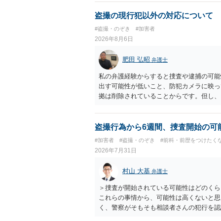
盗撮の現行犯以外の対応について
#盗撮・のぞき
#加害者
2026年8月6日
肥田 弘昭
弁護士
私の弁護経験からすると捜査や逮捕の可能
出す可能性が低いこと、防犯カメラに映っ
拠は削除されていることからです。但し、
度の動画)してしまいました。下着や胸な
査段階では性的姿態等撮影罪の被疑事実で
（最終的には不起訴ないし各都道府県の迷
盗撮行為から6週間、捜査開始の可
お勧めいたします。ご参考にしてください
#加害者
#盗撮・のぞき
#前科・前歴をつけたく
2026年7月31日
村山 大基
弁護士
＞捜査が開始されている可能性はどのくら
これらの事情から、可能性は高くないと思
く、警察がそもそも相談者さんの犯行を認
ですので、 必要なら医師の診察を受ける