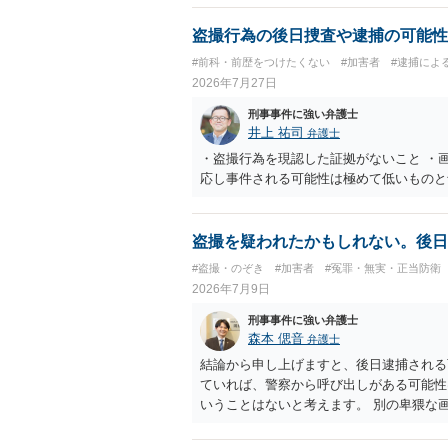
盗撮行為の後日捜査や逮捕の可能性
#前科・前歴をつけたくない
#加害者
#逮捕によ
2026年7月27日
刑事事件に強い弁護士
井上 祐司
弁護士
・盗撮行為を現認した証拠がないこと ・
応し事件される可能性は極めて低いものと
盗撮を疑われたかもしれない。後日
#盗撮・のぞき
#加害者
#冤罪・無実・正当防衛
2026年7月9日
刑事事件に強い弁護士
森本 偲音
弁護士
結論から申し上げますと、後日逮捕される
ていれば、警察から呼び出しがある可能性
いうことはないと考えます。 別の卑猥な
問題となる可能性はありますが、被害者が
可能性が高いかと存じます。 以上ご参考