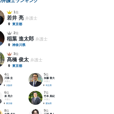
の弁護士ランキング
1
位
若井 亮
弁護士
東京都
2
位
稲葉 進太郎
弁護士
神奈川県
3
位
髙橋 俊太
弁護士
東京都
4
5
位
位
川添 圭
加藤 善大
弁護士
弁護士
大阪府
埼玉県
6
7
位
位
泉 亮介
竹本 真紀
弁護士
弁護士
東京都
愛知県
8
9
位
位