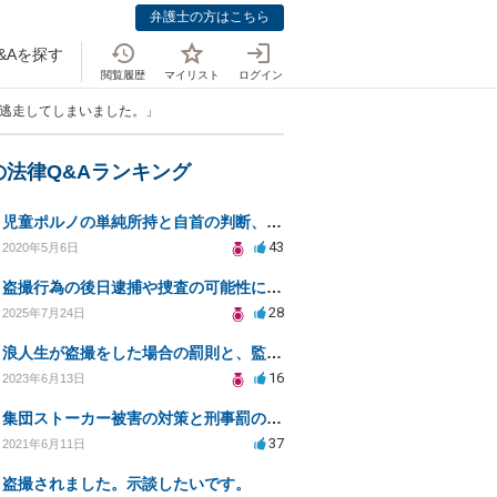
弁護士の方はこちら
&Aを探す
閲覧履歴
マイリスト
ログイン
、逃走してしまいました。」
の法律Q&Aランキング
児童ポルノの単純所持と自首の判断、法的リスクとは
43
2020年5月6日
盗撮行為の後日逮捕や捜査の可能性について弁護士に相談したい
28
2025年7月24日
浪人生が盗撮をした場合の罰則と、監視カメラによる確認について
16
2023年6月13日
集団ストーカー被害の対策と刑事罰のための相談先は？
37
2021年6月11日
盗撮されました。示談したいです。