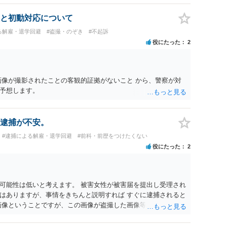
と初動対応について
る解雇・退学回避
#盗撮・のぞき
#不起訴
役にたった
2
画像が撮影されたことの客観的証拠がないこと から、警察が対
予想します。
逮捕が不安。
#逮捕による解雇・退学回避
#前科・前歴をつけたくない
役にたった
2
可能性は低いと考えます。 被害女性が被害届を提出し受理され
はありますが、事情をきちんと説明すれば すぐに逮捕されると
画像ということですが、この画像が盗撮した画像等であれば別途
特定できない以上、 立件することは難しく、厳重注意で終わる
までに。