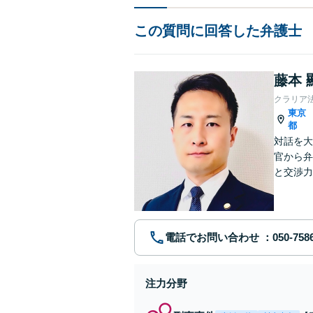
この質問に回答した弁護士
藤本 
クラリア
東京
都
対話を大
官から弁
と交渉力
事件まで
電話でお問い合わせ
注力分野