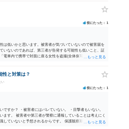
役にたった
1
性は低いかと思います。被害者が気づいていないので被害届を
ていないのであれば、第三者が告発する可能性も低いこと、証
「電車内で携帯で対面に座る女性を盗撮(全体像写真1枚と5秒程
ど強調したものではありません。」とありますが、少なくとも捜
逮捕勾留されるケースが私の弁護経験では多くなった印象です
惑防止条例違反になることもあります）。2度としないことを
能性と対策は？
。
ない
役にたった
1
いですか？ ・被害者にはバレていない。 ・目撃者もいない。
います。 被害者や第三者が警察に通報していることは考えにく
識していないと予想されるからです。 保護観察期間中とのこと
なども検討なさると良いと思います。