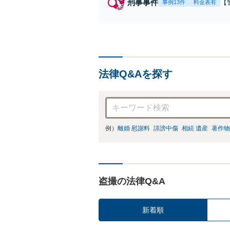
刑事事件
【
事例13件
料金表有
【
身
強
の
法律Q&Aを探す
例）
離婚 慰謝料
誹謗中傷
相続 遺産
著作物
盗撮の法律Q&A
新着順