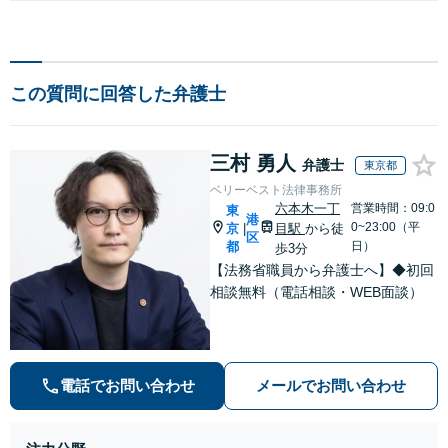
この質問に回答した弁護士
三村 勇人
弁護士
東京都
ベリーベスト法律事務所
六本木一丁
営業時間：09:0
東
港
0~23:00（平
京
目駅
から徒
|
区
都
日）
歩3分
【法務省職員から弁護士へ】◆初回
相談無料（電話相談・WEB面談）
電話でお問い合わせ
メールでお問い合わせ