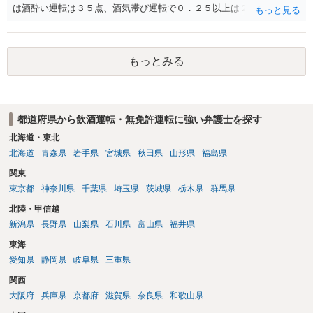
ります。 未成年の場合、大人 のように「一発で罰金何万円」といった
は酒酔い運転は３５点、酒気帯び運転で０．２５以上は２５点、未満
罰ではなく、最終的に家庭裁判所の少年審判で処分が決まります。 初
は13点です。これに速度超過（例えば50キロオーバーは１２点但し酒
犯（初めての警察沙汰）の場合: しっかりと反省していれば、「保護観
気帯び運転の場合は加算・例えば０，２５未満の場合19点等）の場
察（ほごかんさつ）」（少年院には行かず、保護司さんの面接を受け
合、酒酔いか酒気帯び運転かで点数が異なります。ご参考にしてくだ
ながら社会で更生する処分）や「不処分（処分なし）」で済む可能性
もっとみる
さい。
が十分にあります。 少年院に行く可能性は？: 今回が初めてで、取り
調べに素直に応じて反省していれば、いきなり少年院に入れられる可
能性は低いと考えられます。 今後のアドバイス：いま、あなたができ
ること 一番大切なのは、「二度と同じ過ちを繰り返さない」という反
都道府県から飲酒運転・無免許運転に強い弁護士を探す
省の姿勢を警察や家庭裁判所に示すことです。 警察から呼び出しの連
北海道・東北
絡があったら、遅れずに必ず行くこと バイクを売った知人のことな
北海道
青森県
岩手県
宮城県
秋田県
山形県
福島県
ど、聞かれたことには嘘をつかずに正直に話すこと 親御さん（保護
者）に今回の件をしっかり話し、今後の手続きに協力してもらうこと
関東
もし、警察の呼び出しが怖かったり、どう答えていいか分からなくな
東京都
神奈川県
千葉県
埼玉県
茨城県
栃木県
群馬県
ったりしたら、親御さんと一緒に、一度弁護士の面談相談を受けてみ
北陸・甲信越
てください。弁護士はあなたの味方になって、今後の手続きをサポー
新潟県
長野県
山梨県
石川県
富山県
福井県
トしてくれますよ。まずはしっかり反省して、誠実に対応していきま
しょう。 参考になれば。
東海
愛知県
静岡県
岐阜県
三重県
関西
大阪府
兵庫県
京都府
滋賀県
奈良県
和歌山県