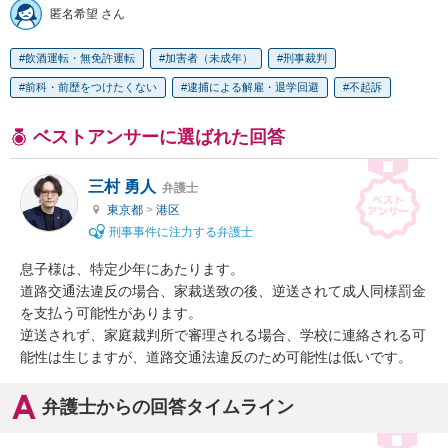
匿名希望 さん
飲酒運転・無免許運転
加害者（未成年）
刑事裁判
前科・前歴をつけたくない
逮捕による解雇・退学回避
不起訴
ベストアンサーに選ばれた回答
三村 勇人
弁護士
東京都
>
港区
刑事事件に注力する弁護士
息子様は、特定少年にあたります。

道路交通法違反の場合、家裁送致の後、逆送されて成人同様罰金
を支払う可能性があります。

逆送されず、家庭裁判所で審理される場合、学校に連絡される可
能性は生じますが、道路交通法違反のため可能性は低いです。
弁護士からの回答タイムライン