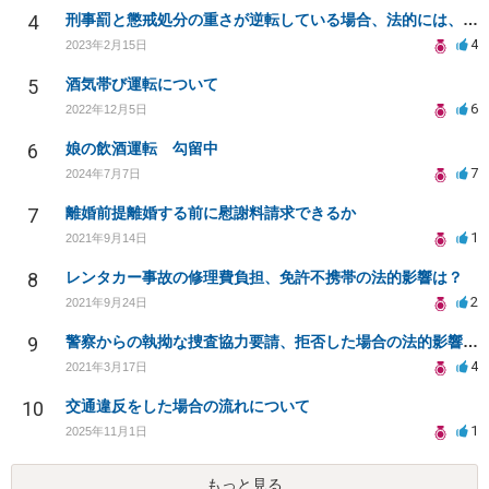
4
刑事罰と懲戒処分の重さが逆転している場合、法的には、どちらのが罪が〝重い〟ということになるのか？
4
2023年2月15日
5
酒気帯び運転について
6
2022年12月5日
6
娘の飲酒運転 勾留中
7
2024年7月7日
7
離婚前提離婚する前に慰謝料請求できるか
1
2021年9月14日
8
レンタカー事故の修理費負担、免許不携帯の法的影響は？
2
2021年9月24日
9
警察からの執拗な捜査協力要請、拒否した場合の法的影響は？
4
2021年3月17日
10
交通違反をした場合の流れについて
1
2025年11月1日
もっと見る