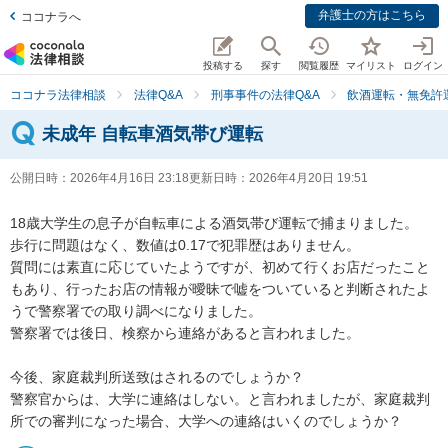
弁護士の方はこちら
ココナラへ
投稿する
探す
閲覧履歴
マイリスト
ログイン
ココナラ法律相談
法律Q&A
刑事事件の法律Q&A
飲酒運転・無免許
未成年 自転車酒気帯び運転
公開日時：
2026年4月16日 23:18
更新日時：
2026年4月20日 19:51
18歳大学生の息子が自転車による酒気帯び運転で捕まりました。

歩行に問題はなく、数値は0.17で犯罪歴はありません。

質問には素直に応じていたようですが、初めて行くお店だったこと
もあり、行ったお店の情報が曖昧で嘘をついていると判断されたよ
うで警察署での取り調べになりました。

警察署では後日、検察から連絡があると言われました。

今後、家庭裁判所送致はされるのでしょうか？

警察官からは、大学に連絡はしない。と言われましたが、家庭裁判
所での審判になった場合、大学への連絡はいくのでしょうか？