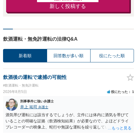
新しく投稿する
飲酒運転・無免許運転の法律Q&A
新着順
回答数が多い順
役にたった順
飲酒後の運転で逮捕の可能性
#飲酒運転・無免許運転
2026年8月5日
役にたった
1
刑事事件に強い弁護士
井上 祐司
弁護士
酒気帯び運転には該当するでしょうが、立件には体内に酒気を帯びて
いることの明確な証拠（飲酒検知結果）が必要なので、よほどドライ
ブレコーダーの映像上、蛇行や無謀な運転を繰り返している等の映像
記録がない限り、逮捕等のリスクはそれほどないものと思われます。