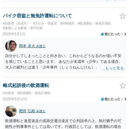
なく、極端な話、極微量であっても成立する場合があり得ます。もっ
とも、酒酔いはハードルが高く、アルコールの体内保有に加えて、
【直立不能・会話不能・歩行不能の３要件】が必要であり、この立証
バイク窃盗と無免許運転について
は通常は鑑識活動（現場において実施される）により行われます。で
#加害者（未成年）
#万引き・窃盗罪
#刑事裁判
#飲酒運転・無免許運転
すが、この点が立証できないことや、その後の体調不良などで失神し
#逮捕による解雇・退学回避
ている点も、運転当時から時間が乖離しており、やはり運転当時の酒
2026年6月1日
役にたった
2
酔い状態というのは立証できないと思います。 したがって、うかがっ
た事情を前提とすると事件にならないものと思われます。 なお参考で
岡本 卓大
弁護士
すが、同乗者についても運転者に違反が成立しない以上、同乗罪も成
立しません（運転手に酒酔いまたは酒気帯びが成立することが前提な
自分がしてしまったことと向き合い、これからどうなるのか強い不安
ので）。
を感じていることと思います。 あなたが未成年（少年）である場合、
大人の裁判とは違う「少年事件（しょうねんじけん）」という特別な
手続きで進むことになります。気になるポイントについて、分かりや
すく解説しますね。 1. 今すぐ「逮捕」される可能性は低い すでに警
察に自分の身元を明かし、1度目の取り調べにも素直に応じている状態
略式起訴後の飲酒運転
です。警察からすれば「逃げたり証拠を隠したりする心配が低い」と
#加害者
#飲酒運転・無免許運転
判断されるため、今さら突然逮捕される可能性はかなり低いです。 今
2026年5月12日
役にたった
3
後は、逮捕されないまま捜査が進む「在宅事件（ざいたくじけん）」
として、警察や検察から再び呼び出しを受けて取り調べが進むケース
肥田 弘昭
弁護士
が大半です。 2. どんな罪になり、どんな処分（罰）になる？ 今回は
「盗品等譲受罪（盗まれたバイクと知りながら買った罪）」と「無免
飲酒運転と速度違反の道路交通法違反で公判請求の上、執行猶予の可
許運転」の両方の非行（ひこう）について処分を考えていくことにな
能性が刑事事件としては高いです。行政罰としては、飲酒運転の場合