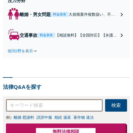
注力分野
離婚・男女問題
大規模案件複数扱い、不貞
料金表有
慰謝料/離婚/婚姻費用/財産
分与/監護権/養育費/親権/子
の引き渡し、解決実績が豊
交通事故
【相談無料】【全国対応】【弁護士
料金表有
富
費用特約利用可】交渉から訴訟まで
対応/後遺障害等級・過失割合・主婦
他3分野を表示
休損・評価損等、正当な賠償が得ら
れるようにサポート
法律Q&Aを探す
検索
例）
離婚 慰謝料
誹謗中傷
相続 遺産
著作物 違法
無料法律相談