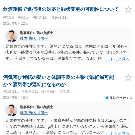
飲酒運転で逮捕後の対応と罪状変更の可能性について
#加害者
#不起訴
#飲酒運転・無免許運転
2026年6月22日
刑事事件に強い弁護士
藤本 顯人
弁護士
元警察官の弁護士です。 酒酔いになるには、体内にアルコール保有＋
①直立不能②会話不能③歩行不能の三要件が揃っていなければダメで
す。 今回そうでないならば、酒気帯びです。 なお、同じ事実なので、
仮に酒酔いになったとしても罪名変更により再逮捕されることはない
事案です。
酒気帯び運転の疑いと体調不良の主張で罪軽減可能
か？酒気帯び運転になるのか
#飲酒運転・無免許運転
#ひき逃げ・当て逃げ
2026年6月18日
役にたった
1
刑事事件に強い弁護士
藤本 顯人
弁護士
元警察官の弁護士です。 ・警察を呼んだ際の呼気検査は0.1mgとのこ
となので基準値（0.15mg以上）に達していないことから酒気帯び運転
には該当しません。 ・酒酔いについては、アルコールの基準値は関係