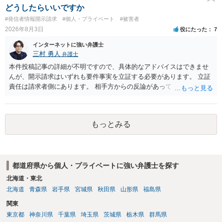
どうしたらいいですか
#発信者情報開示請求
#個人・プライベート
#被害者
2026年8月3日
役にたった
7
インターネットに強い弁護士
三村 勇人
弁護士
本件投稿記事の詳細が不明ですので、具体的なアドバイスはできませ
んが、開示請求はいずれも要件事実を立証する必要があります。 立証
責任は請求者側にあります。 相手方からの反論があっても、裁判官が
要件事実を満たしていると判断すれば、補充は求められません。 相手
方が口頭で反論したのは、仮処分は迅速性が要求されるためです。 書
面での反論となれば、より遅延する可能性がございます。 また、本件
もっとみる
はXのため、APのIPアドレスの保存期間の問題もございます。 開示請
求は法律知識が不可欠ですが、それだけでは足りず、実務を踏まえた
方法を選択することが重要です。
都道府県から個人・プライベートに強い弁護士を探す
北海道・東北
北海道
青森県
岩手県
宮城県
秋田県
山形県
福島県
関東
東京都
神奈川県
千葉県
埼玉県
茨城県
栃木県
群馬県