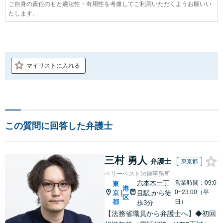
ご自身の責任のもと適法性・有用性を考慮してご利用いただくようお願いい
たします。
マイリストに入れる
この質問に回答した弁護士
三村 勇人
弁護士
東京都
ベリーベスト法律事務所
六本木一丁
営業時間：09:0
東
港
0~23:00（平
京
目駅
から徒
|
区
都
日）
歩3分
【法務省職員から弁護士へ】◆初回