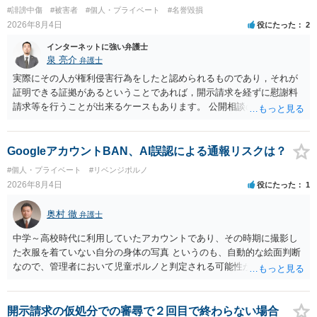
い又は誘惑して面会を要求すること。 二 拒まれたにもかかわらず、
#誹謗中傷
#被害者
#個人・プライベート
#名誉毀損
反復して面会を要求すること。 三 金銭その他の利益を供与し、又は
2026年8月4日
役にたった
2
その申込み若しくは約束をして面会を要求すること。 2前項の罪を犯
し、よってわいせつの目的で当該十六歳未満の者と面会をした者は、
インターネットに強い弁護士
二年以下の拘禁刑又は百万円以下の罰金に処する。
泉 亮介
弁護士
実際にその人が権利侵害行為をしたと認められるものであり，それが
証明できる証拠があるということであれば，開示請求を経ずに慰謝料
請求等を行うことが出来るケースもあります。 公開相談の場では回答
は難しいかと思われますので，お手持ちの証拠資料を持参の上弁護士
に個別に相談されると良いでしょう。
GoogleアカウントBAN、AI誤認による通報リスクは？
#個人・プライベート
#リベンジポルノ
2026年8月4日
役にたった
1
奥村 徹
弁護士
中学～高校時代に利用していたアカウントであり、その時期に撮影し
た衣服を着ていない自分の身体の写真 というのも、自動的な絵面判断
なので、管理者において児童ポルノと判定される可能性があります。
日本警察に連絡される可能性はあるでしょう。
開示請求の仮処分での審尋で２回目で終わらない場合