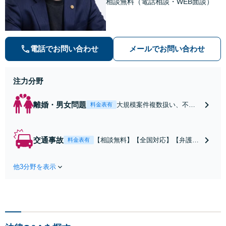
相談無料（電話相談・WEB面談）
電話でお問い合わせ
メールでお問い合わせ
注力分野
離婚・男女問題
大規模案件複数扱い、不貞
料金表有
慰謝料/離婚/婚姻費用/財産
分与/監護権/養育費/親権/子
の引き渡し、解決実績が豊
交通事故
【相談無料】【全国対応】【弁護士
料金表有
富
費用特約利用可】交渉から訴訟まで
対応/後遺障害等級・過失割合・主婦
他3分野を表示
休損・評価損等、正当な賠償が得ら
れるようにサポート