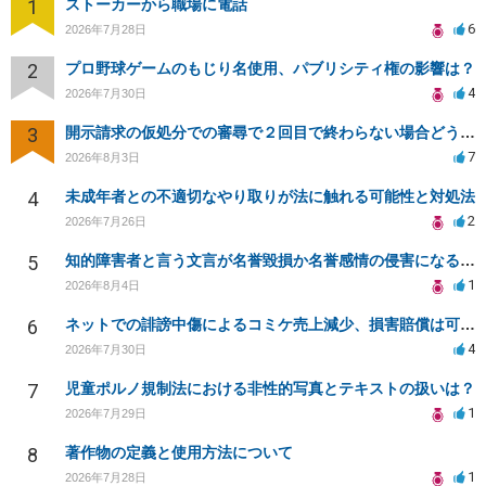
1
ストーカーから職場に電話
6
2026年7月28日
2
プロ野球ゲームのもじり名使用、パブリシティ権の影響は？
4
2026年7月30日
3
開示請求の仮処分での審尋で２回目で終わらない場合どうしたらいいですか
7
2026年8月3日
4
未成年者との不適切なやり取りが法に触れる可能性と対処法
2
2026年7月26日
5
知的障害者と言う文言が名誉毀損か名誉感情の侵害になるか教えてほしい。
1
2026年8月4日
6
ネットでの誹謗中傷によるコミケ売上減少、損害賠償は可能か？
4
2026年7月30日
7
児童ポルノ規制法における非性的写真とテキストの扱いは？
1
2026年7月29日
8
著作物の定義と使用方法について
1
2026年7月28日