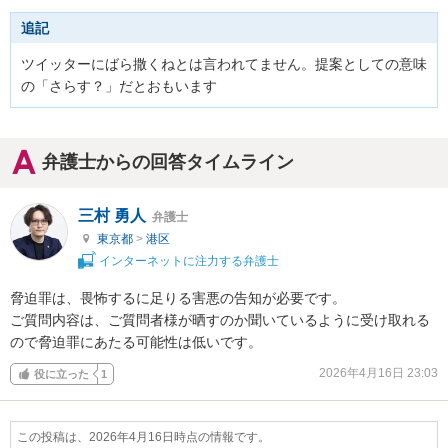
追記
ツイッターにばら撒くねとは言われてません。提案としての意味
の「さらす？」だとおもいます
弁護士からの回答タイムライン
三村 勇人
弁護士
東京都
>
港区
インターネットに注力する弁護士
脅迫罪は、畏怖するに足りる害悪の告知が必要です。

ご質問内容は、ご質問者様が晒すのか聞いているように受け取れる
ので脅迫罪にあたる可能性は低いです。
2026年4月16日 23:03
役に立った
1
この投稿は、2026年4月16日時点の情報です。