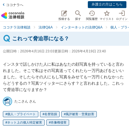
弁護士の方はこちら
ココナラへ
投稿する
探す
閲覧履歴
マイリスト
ログイン
ココナラ法律相談
法律Q&A
インターネットの法律Q&A
個人・プラ
これって脅迫罪になる？
公開日時：
2026年4月16日 23:03
更新日時：
2026年4月19日 23:40
インスタで話しかけた人に私はあなたの顔写真を持っていると言わ
れました。そこで私はその写真送ってくれたら一万円あげるといい
ました。そしたらその人にもし写真をみせても一万円くれなかった
らどうするの？写真ツイッターにさらす？と言われました。これっ
て脅迫罪になりますか？
たこさん さん
個人・プライベート
名誉毀損
風評被害・営業妨害
ネット上の個人特定被害
肖像権侵害