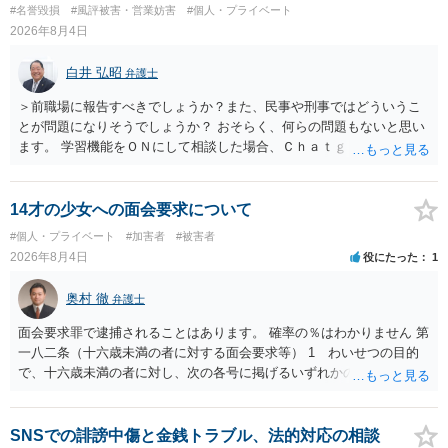
#名誉毀損
#風評被害・営業妨害
#個人・プライベート
2026年8月4日
白井 弘昭
弁護士
＞前職場に報告すべきでしょうか？また、民事や刑事ではどういうこ
とが問題になりそうでしょうか？ おそらく、何らの問題もないと思い
ます。 学習機能をＯＮにして相談した場合、Ｃｈａｔｇｐｔがｏｐｅ
ｎＡＩに相談内容を蓄積し、他の質問者への何らかの回答の際に参照
する可能性がありますが、個人名や会社名を特定していない限り、一
般論として抽象化されて回答に織り込まれる可能性が生じるにすぎま
14才の少女への面会要求について
せんので、その情報自体が、秘密情報に当たるとは思えませんし、名
#個人・プライベート
#加害者
#被害者
誉棄損として、個人や会社に対する誹謗中傷の不特定多数への公開に
2026年8月4日
役にたった
1
当たるとも思われません。 もちろん、誰がその内容をｃｈａｔｇｐｔ
に入力したかも第三者にしられることはないので、個人や会社の特定
奥村 徹
弁護士
をせずに書き込んだことで（おそらく特定して書き込んだとして
も）、相談者さんが刑事民事の責任に問われることはないでしょう。
面会要求罪で逮捕されることはあります。 確率の％はわかりません 第
私見ながらご参考まで。
一八二条（十六歳未満の者に対する面会要求等） 1 わいせつの目的
で、十六歳未満の者に対し、次の各号に掲げるいずれかの行為をした
者（当該十六歳未満の者が十三歳以上である場合については、その者
が生まれた日より五年以上前の日に生まれた者に限る。）は、一年以
下の拘禁刑又は五十万円以下の罰金に処する。 一 威迫し、偽計を用
SNSでの誹謗中傷と金銭トラブル、法的対応の相談