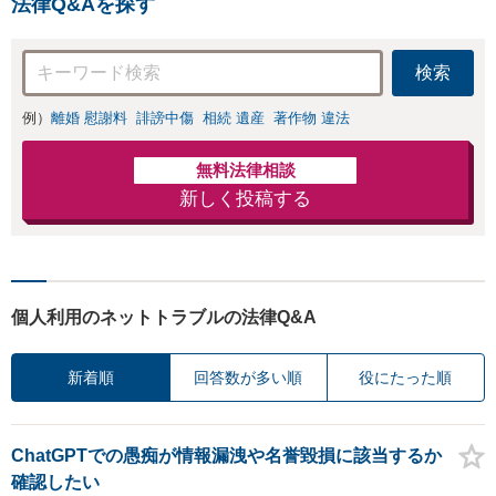
法律Q&Aを探す
検索
例）
離婚 慰謝料
誹謗中傷
相続 遺産
著作物 違法
無料法律相談
新しく投稿する
個人利用のネットトラブルの法律Q&A
新着順
回答数が多い順
役にたった順
ChatGPTでの愚痴が情報漏洩や名誉毀損に該当するか
確認したい