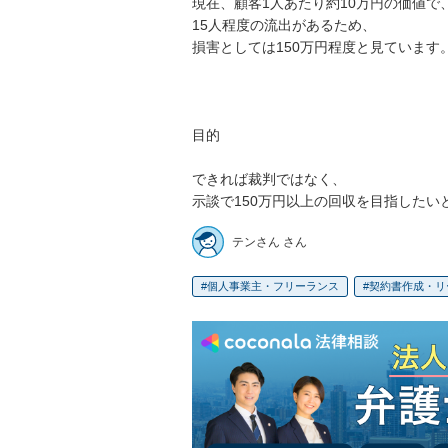
現在、顧客1人あたり約10万円の価値で、
15人程度の流出があるため、

損害としては150万円程度と見ています。
目的

できれば裁判ではなく、

示談で150万円以上の回収を目指したい
テンさん さん
個人事業主・フリーランス
契約書作成・リ