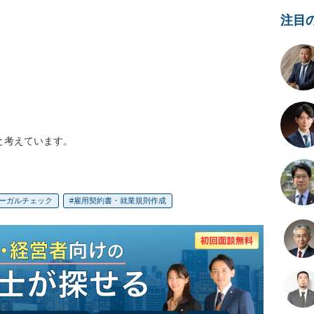


注目


と考えています。
ーガルチェック
雇用契約書・就業規則作成