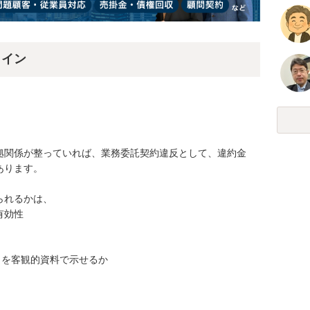
ライン
拠関係が整っていれば、業務委託契約違反として、違約金
ります。

れるかは、

効性

とを客観的資料で示せるか
