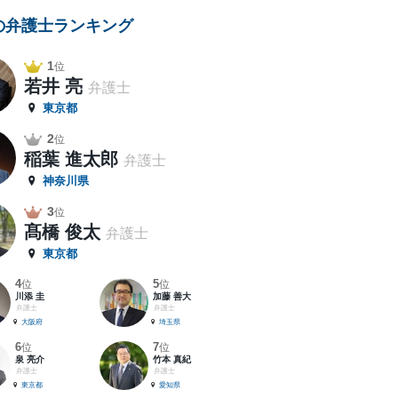
の弁護士ランキング
1
位
若井 亮
弁護士
東京都
2
位
稲葉 進太郎
弁護士
神奈川県
3
位
髙橋 俊太
弁護士
東京都
4
5
位
位
川添 圭
加藤 善大
弁護士
弁護士
大阪府
埼玉県
6
7
位
位
泉 亮介
竹本 真紀
弁護士
弁護士
東京都
愛知県