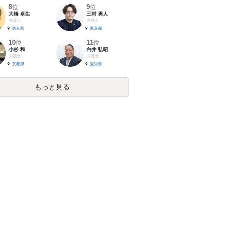
8
9
位
位
大橋 卓生
三村 勇人
弁護士
弁護士
東京都
東京都
10
11
位
位
小杉 和
白井 弘昭
弁護士
弁護士
京都府
愛知県
もっと見る