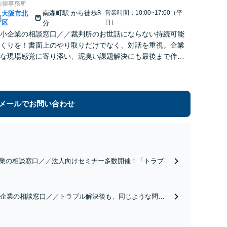
法律事務所
南森町駅
から徒歩8
営業時間：10:00~17:00（平
大阪市北
|
区
日）
分
中小企業の相談窓口／／裁判所のお世話にならない持続可能
くりを！書面上のやり取りだけでなく、対話を重視。企業
な現場感覚に寄り添い、泥臭い課題解決にも最後まで伴走
メール相談web面談可能】
メールでお問い合わせ
企業の相談窓口／／法人向けセミナー多数開催！「トラブル
台作り」新規事業の立ち上げ、ネットの風評被害、事業承
の調査まで。企業が直面する課題をワンストップで解決へ
・web面談可能】
小企業の相談窓口／／トラブル解決後も、同じような問題
いよう、根本的な労務環境の改善も行います！問題社員
スポット解決から、顧問契約にも対応し、経営者様に寄
【メール・web面談可能】