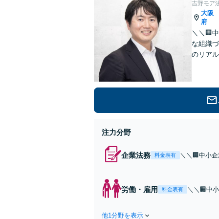
吉野モア
大阪
府
＼＼🏢
な組織づ
のリアル
します【
注力分野
企業法務
＼＼🏢中小
料金表有
が起きない土
継や社内不正
【メール相談
労働・雇用
＼＼🏢中
料金表有
が起こらな
対応などの
他1分野を表示
り添います