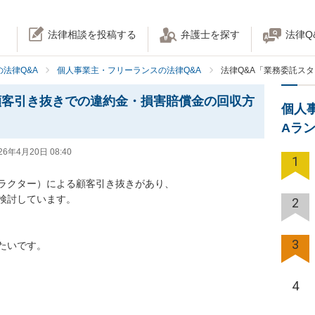
法律相談を投稿する
弁護士を探す
法律Q
法律Q&A
個人事業主・フリーランスの法律Q&A
法律Q&A「業務委託ス
顧客引き抜きでの違約金・損害賠償金の回収方
個人
Aラ
26年4月20日 08:40
1
ラクター）による顧客引き抜きがあり、

検討しています。

2
3
いです。

4