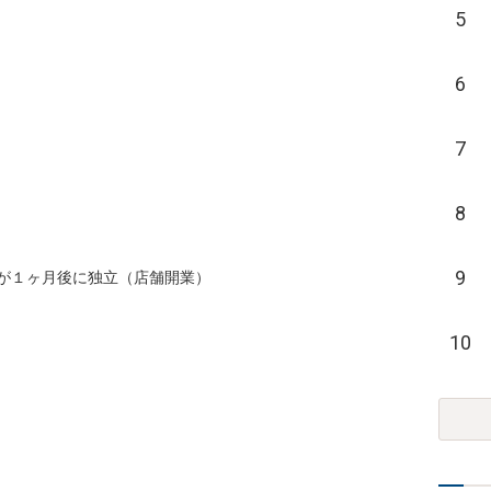
5
6
7
8
9
が１ヶ月後に独立（店舗開業）

10