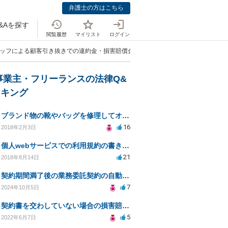
弁護士の方はこちら
&Aを探す
閲覧履歴
マイリスト
ログイン
タッフによる顧客引き抜きでの違約金・損害賠償金の回収方法は？」
事業主・フリーランスの法律Q&
ンキング
ブランド物の靴やバッグを修理してオークションなどに出品したりすることは商標権の侵害にあたりますか？
16
2018年2月3日
個人webサービスでの利用規約の書き方として「株式会社○○（以下当社）」と違う表現はありますか？
21
2018年8月14日
契約期間満了後の業務委託契約の自動更新について
7
2024年10月5日
契約書を交わしていない場合の損害賠償について
5
2022年6月7日