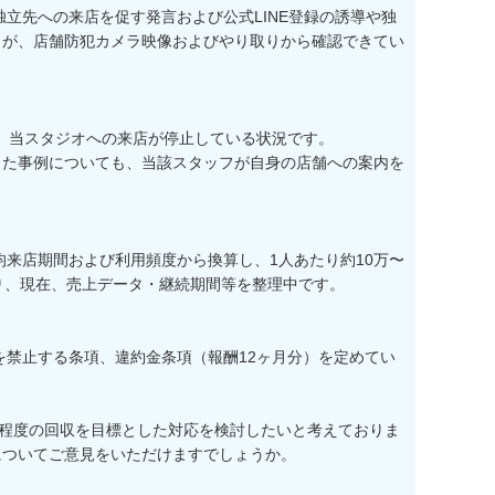
独立先への来店を促す発言および公式LINE登録の誘導や独
とが、店舗防犯カメラ映像およびやり取りから確認できてい
て、当スタジオへの来店が停止している状況です。

った事例についても、当該スタッフが自身の店舗への案内を
均来店期間および利用頻度から換算し、1人あたり約10万〜
り、現在、売上データ・継続期間等を整理中です。

を禁止する条項、違約金条項（報酬12ヶ月分）を定めてい
円程度の回収を目標とした対応を検討したいと考えておりま
ついてご意見をいただけますでしょうか。
