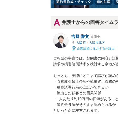
弁護士からの回答タイム
吉野 誉文
弁護士
大阪府
>
大阪市北区
企業法務に注力する弁護士
ご相談の事案では、契約書の内容と証
請求や損害賠償請求を検討する余地があ
もっとも、実際にどこまで請求が認めら
・直接取引禁止条項や競業避止義務の有
・顧客誘導行為の立証ができるか

・流出した顧客との因果関係

・1人あたり約10万円の価値があるこ
・違約金条項がそのまま認められるか

といった点に左右されます。
