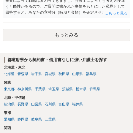
事案によって戦略は変わってきますし、弁護士によっても考え方が違
う可能性があるので、ご質問に書かれた事情をもとにした私見として
回答すると、あなたの立替分（時期と金額）を確定させた上で、淡々
と訴訟提起する方がよい事案ではないかと思料します。支払督促だ
と、もし異議申立てがなされる可能性が高そうであれば時間の浪費
（通常訴訟へ移行する日数分空転する）になりますし、支払督促及び
もっとみる
その異議後の通常訴訟は相手方の住所地が管轄裁判所になるため（特
に相手方が遠方である場合は）対応が面倒な場合があるからです。相
手方の主張については、和解で減額を考慮すればよいと思います。 な
お、残念ながら、「連絡も返ってこず、返済の目処も立たずで精神的
都道府県から契約書・借用書なしに強い弁護士を探す
ダメージが大きく」という理由では、慰謝料請求は通常は認められま
せん。
北海道・東北
北海道
青森県
岩手県
宮城県
秋田県
山形県
福島県
関東
東京都
神奈川県
千葉県
埼玉県
茨城県
栃木県
群馬県
北陸・甲信越
新潟県
長野県
山梨県
石川県
富山県
福井県
東海
愛知県
静岡県
岐阜県
三重県
関西