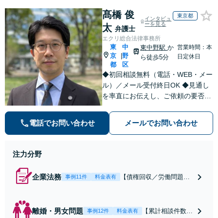
髙橋 俊
東京都
インタビュ
ーを見る
太
弁護士
エクリ総合法律事務所
東
中
東中野駅
か
営業時間：本
京
野
|
日定休日
ら徒歩5分
都
区
◆初回相談無料（電話・WEB・メー
ル）／メール受付終日OK ◆見通し
を率直にお伝えし、ご依頼の要否も
含めてご案内いたします。受任から
解決まで弁護士本人が一貫してスピ
電話でお問い合わせ
メールでお問い合わせ
ーディーに対応いたします。 ◆累計
相談2000件以上・解決実績500件以
上
注力分野
企業法務
【債権回収／労働問題／
事例11件
料金表有
契約関係・契約書チェッ
ク／裁判対応】取引先と
のトラブル・会社内のト
離婚・男女問題
【累計相談件数20
事例12件
料金表有
ラブルなど、事後の解決