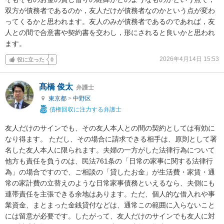
双方が債務者であるのか，友人だけが債務者なのかという点が変わ
ってくるかと思われます。友人のみが債務者であるのであれば，友
人との間で合意書や契約書を交わし，形にされると良いかと思われ
ます。
2026年4月14日 15:53
役に立った
0
髙橋 俊太
弁護士
東京都
>
中野区
債権回収に注力する弁護士
友人だけのサインでも、その友人本人との間の契約としては有効に
なり得ます。 ただし、その場合に請求できる相手は、原則として署
名した友人本人に限られます。夫婦の一方がした法律行為について
他方も責任を負うのは、民法761条の「日常の家事に関する法律行
為」の場合ですので、ご相談の「貸したお金」が生活費・家賃・通
常の家計費の立替えのような日常家事債務といえるなら、夫側にも
連帯責任を主張できる余地はあります。ただ、個人的な借入れや事
業資金、まとまった金銭貸付などは、通常この範囲に入らないこと
には留意が必要です。したがって、友人だけのサインでも友人に対