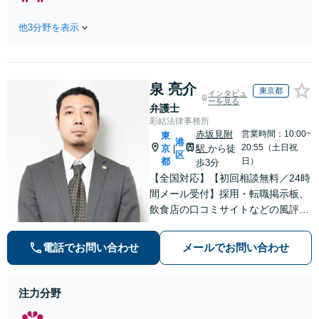
00件、解決事例50
だけでなく予防法務まで
0件以上】【初回
ワンストップで対応！顧
他3分野を表示
相談（電話・WE
問弁護士をお探しの方も
B）無料】「オー
ご相談ください！【顧問
ダーメイドの解決
経験豊富】【個別案件も
策を提示」依頼者
対応OK】
泉 亮介
様の話を丁寧にう
東京都
インタビュ
ーを見る
かがい、どんな不
弁護士
安があるのか、何
彩結法律事務所
を解決したいのか
赤坂見附
営業時間：10:00~
東
港
を正確に読み取り
20:55（土日祝
京
駅
から徒
|
区
ます。【東京都在
都
日）
歩3分
住以外の方も対
【全国対応】【初回相談無料／24時
応】
間メール受付】採用・転職掲示板、
飲食店の口コミサイトなどの風評被
害対策など実績あり！【刑事】犯罪
の種類を問わず相談可。可能な限り
電話でお問い合わせ
メールでお問い合わせ
早期対応で駆けつけサポート【労
働】不当解雇・残業代請求はおまか
せください
注力分野