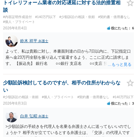
とが考えられますが、 パパ活の契約は、売春防止法に抵触する契約
トイレリフォーム業者の対応遅延に対する法的措置相
であるため、公序良俗に反する契約として 民法上無効（民法９０
談
条）となるため、相手方に請求できない可能性が高いです。 ・相手の
#内容証明作成送付
#140万円以下
#少額訴訟の相談・依頼
#契約書・借用書なし
氏名や住所が分からない状態でも対応可能なのか ⇒訴訟等の裁判上の
#個人・プライベート
手続を利用する場合には、原則として相手方の住所・氏名を把握して
2026年8月4日
役にたった
6
いる必要があります。
鈴木 祥平
弁護士
よって、私は貴殿に対し、本書面到達の日から7日以内に、下記指定口
座へ金23万円全額を振り込んで返還するよう、ここに正式に請求しま
す。 【振込先】 銀行名 ○○銀行 支店名 ○○支店 預金種別 普通
口座番号 ○○○○○○○ 口座名義 ○○○○ 万一、上記期限までに返金がな
されない場合には、貴殿には任意に返金する意思がないものと判断
し、やむを得ず、返還金23万円及びこれに対する遅延損害金の支払い
少額訟訴検討してるのですが、相手の住所がわからな
を求める民事訴訟、支払督促その他必要な法的手続を直ちに講じま
い
す。 その際には、訴訟に要する費用その他法令上認められる金員につ
#少額訴訟の相談・依頼
#個人・プライベート
#契約書・借用書なし
#140万円以下
いても併せて請求する予定ですので、あらかじめ申し添えます。 本件
2026年8月3日
役にたった
3
は、貴殿自らが契約を解約したことによって生じた返還義務の履行を
求めるものにすぎません。貴殿の仕入先との取引関係や返金時期など
白井 弘昭
弁護士
の内部事情は、私に対する返還義務の発生や履行時期には何ら影響を
及ぼすものではありません。 これ以上、本件の解決を不必要に遅延さ
>少額訟訴の手続きを代理人を名乗る弁護士さんに送ってもいいのでし
せることなく、誠意をもって速やかに返金手続を履行されるよう、強
ょうか？ 相手方が立てているとする弁護士は、「交渉」の代理人です
く求めます。 以上