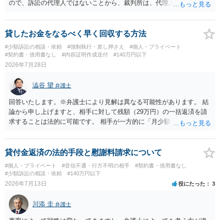
ので、訴訟の代理人ではないことから、裁判所は、代理人宛ての訴状
を受け取ることは無いと思われます。 なお、交渉段階で代理人が就い
ている場合は、相手方（被告）の住所で訴状を作成提出し、裁判所に
代理人が就いていたことを知らせると（訴状の記載内容から明らかな
貸したお金をなるべく早く回収する方法
場合も）、裁判所が当該代理人弁護士に事前連絡し、引き続き訴訟も
#少額訴訟の相談・依頼
#強制執行・差し押さえ
#個人・プライベート
受任するかを聞いたうえで、受任の意志が明らかになったところで、
#契約書・借用書なし
#内容証明作成送付
#140万円以下
直接被告に送達するのではなく、代理人に訴状の受領を促すこともあ
2026年7月28日
ります。 ラインのやり取りでしか証拠がないと、実際の本人性が明ら
かではありません。もちろん弁護士（２０万円の請求で代理人弁護士
澁谷 望
弁護士
に委任するかも疑わしいのですが）も住所は明らかにしないでしょ
う。 何か本人を示す事実（振込先などの情報）から、相手の住所等の
回答いたします。※弁護士により見解は異なる可能性があります。 結
情報を割り出していくしかないように思えます。 以上、ご参考まで。
論から申し上げますと、相手に対して残額（29万円）の一括返済を請
求することは法的に可能です。 相手が一方的に「月少額ずつ返す」と
言ってきたとしても、あなたが同意していない以上、分割払いの合意
は成立していません。当初の返済期日も過ぎているため、一括返済を
求める権利があります。 具体的には、以下の手順で進めるのが効果的
貸付金返済の法的手段と慰謝料請求について
です。 分割拒否と一括請求の通知：PayPayのメッセージ等で「分割
#個人・プライベート
#音信不通・行方不明の相手
#契約書・借用書なし
払いには同意していないため、残額の一括払いを求める」旨を明確に
#少額訴訟の相談・依頼
#140万円以下
伝えます。 相手の本名・住所の確認：応じない場合に法的手段（少額
2026年7月13日
役にたった
3
訴訟など）をとるには、相手の身元が必要です。分からない場合は、
まず本名や住所の特定を進めてください。 相手が購入した高額商品
川添 圭
弁護士
（Switch2等）の事実も踏まえ、応じない場合は法的措置を辞さない姿
勢で交渉に臨むのが現実的かと思います。