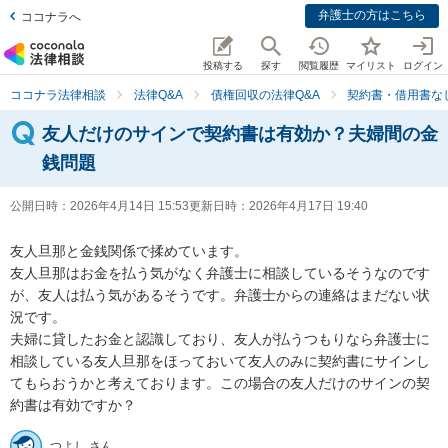
弁護士の方はこちら
ココナラへ
投稿する
探す
閲覧履歴
マイリスト
ログイン
ココナラ法律相談
法律Q&A
債権回収の法律Q&A
契約書・借用書な
友人だけのサインで契約書は有効か？夫婦間の金
銭問題
公開日時：
2026年4月14日 15:53
更新日時：
2026年4月17日 19:40
友人旦那と金銭関係で揉めています。

友人旦那はお金を払う気がなく弁護士に相談しているそうなのです
が、友人は払う気があるそうです。弁護士からの連絡はまだない状
況です。

夫婦に貸したお金と認識しており、友人が払うつもりなら弁護士に
相談している友人旦那をほっておいて友人のみに契約書にサインし
てもらおうかと考えております。この場合の友人だけのサインの契
約書は有効ですか？
つよし さん