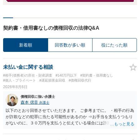
契約書・借用書なしの債権回収の法律Q&A
新着順
回答数が多い順
役にたった順
未払い金に関する相談
#相手(債務者)の所在・財産調査
#140万円以下
#契約書・借用書なし
#個人・プライベート
#遅延損害金回収
#債権回収代行
2026年8月6日
債権回収に強い弁護士
森本 偲音
弁護士
以下のとおり回答させていただきます。 ご参考までに。 ・相手の行為
が詐欺などの犯罪に当たる可能性があるのか ⇒お手当を支払うつもり
がないのに、３０万円を支払うと伝えている場合には詐欺罪に該当す
る可能性があります。 ・未払い金を回収するためにどのような法的手
段が取れるのか ⇒契約に基づく履行請求として３０万円を請求するこ