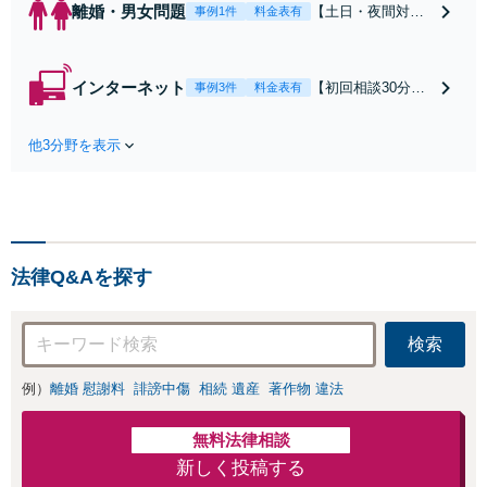
離婚・男女問題
【土日・夜間対応
事例1件
料金表有
可】【初回相談30
分無料】「相手方
から書面を提示さ
インターネット
【初回相談30分無
事例3件
料金表有
れたら、サインす
料】状況に応じて
る前にご相談を」
手段を使い分け、
経験豊富な弁護士
他3分野を表示
適切な方法で投稿
が全力で交渉にあ
の削除・発信者情
たります！相手方
報開示請求をおこ
と直接話す精神的
ないます「企業や
負担を軽減「弁護
お店の風評被害対
士の交渉で慰謝料
策／売り上げ低下
金額アップ／減額
法律Q&Aを探す
防止のために尽
交渉も対応可」
力」加害者側の対
【完全個室対応】
応可：開示請求の
検索
意見照会が来たと
きの対処法、被害
例）
離婚 慰謝料
誹謗中傷
相続 遺産
著作物 違法
者との示談交渉
無料法律相談
新しく投稿する