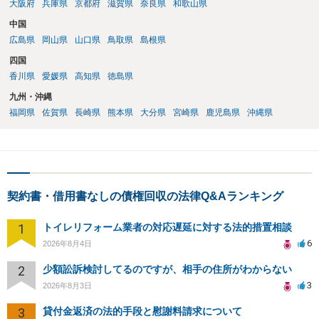
大阪府
兵庫県
京都府
滋賀県
奈良県
和歌山県
中国
広島県
岡山県
山口県
鳥取県
島根県
四国
香川県
愛媛県
高知県
徳島県
九州・沖縄
福岡県
佐賀県
長崎県
熊本県
大分県
宮崎県
鹿児島県
沖縄県
契約書・借用書なしの債権回収の法律Q&Aランキング
1
トイレリフォーム業者の対応遅延に対する法的措置相談
6
2026年8月4日
2
少額訟訴検討してるのですが、相手の住所がわからない
3
2026年8月3日
3
貸付金返済の法的手段と慰謝料請求について