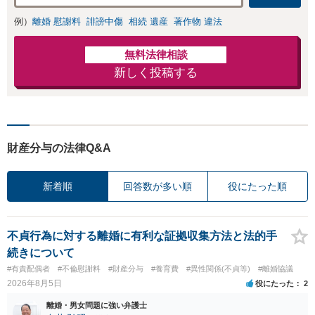
例）
離婚 慰謝料
誹謗中傷
相続 遺産
著作物 違法
無料法律相談
新しく投稿する
財産分与の法律Q&A
新着順
回答数が多い順
役にたった順
不貞行為に対する離婚に有利な証拠収集方法と法的手
続きについて
#有責配偶者
#不倫慰謝料
#財産分与
#養育費
#異性関係(不貞等)
#離婚協議
2026年8月5日
役にたった
2
離婚・男女問題に強い弁護士