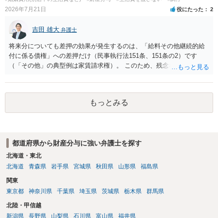
2026年7月21日
役にたった
2
吉田 雄大
弁護士
将来分についても差押の効果が発生するのは、「給料その他継続的給
付に係る債権」への差押だけ（民事執行法151条、151条の2）です
（「その他」の典型例は家賃請求権）。 このため、残念ながらお答え
は否です。つまり、不動産を差し押さえた場合には、申立時までの分
のみが配当の対象です。
もっとみる
都道府県から財産分与に強い弁護士を探す
北海道・東北
北海道
青森県
岩手県
宮城県
秋田県
山形県
福島県
関東
東京都
神奈川県
千葉県
埼玉県
茨城県
栃木県
群馬県
北陸・甲信越
新潟県
長野県
山梨県
石川県
富山県
福井県