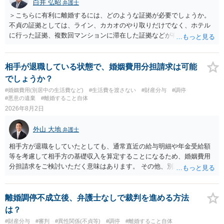
白井 弘昭
弁護士
＞こちらに有利に離婚するには、どのような証拠が必要でしょうか。
不貞の証拠としては、ライン、カカオのやり取りだけでなく、ホテル
に行った証拠、複数回マンションに滞在した証拠などが有効です。 不
貞の証拠があれば、離婚をさらに有利に進める（離婚したい時期に離
婚する、慰謝料をとるなど）ことができると思われます。 ただし、不
貞発覚後、長期間同居を続けると、不貞を許したとの評価につながる
相手が退職している状態で、婚姻費用分担請求は可能
場合がありますので、ご注意ください。 以上、ご参考まで。
でしょうか？
#婚姻費用(別居中の生活費など)
#生活費を渡さない
#財産分与
#調停
#悪意の遺棄
#離婚すること自体
2026年8月2日
外山 大地
弁護士
相手方が退職をしていたとしても、通常直近の給与明細や年金受給額
等を考慮して相手方の基礎収入を算定することになるため、婚姻費用
分担請求をご検討いただく意味はあります。 その他、別居の経緯、質
問者様の年収、監護されているお子様がいるかといった事情をふまえ
て、ご検討いただくのが良いかと思います。
離婚調停不成立後、弁護士なしで裁判を進める方法
は？
#財産分与
#審判
#異性関係(不貞等)
#調停
#離婚すること自体