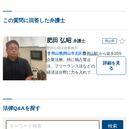
この質問に回答した弁護士
肥田 弘昭
弁護士
岡山県
肥田弘昭法律事務所
岡山県
岡山市北区
岡山駅
から徒歩10分
|
企業法務、特に独占禁止
詳細を見
法、フリーランス法などの
る
経済法分野に力を入れてい
ます！！！
法律Q&Aを探す
検索