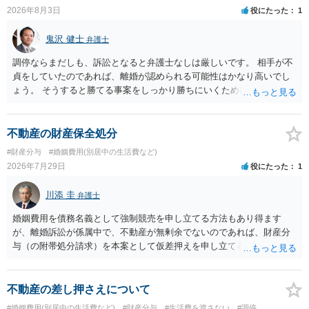
2026年8月3日
役にたった
1
鬼沢 健士
弁護士
調停ならまだしも、訴訟となると弁護士なしは厳しいです。 相手が不
貞をしていたのであれば、離婚が認められる可能性はかなり高いでし
ょう。 そうすると勝てる事案をしっかり勝ちにいくためにも弁護士委
任を強くおすすめします。
不動産の財産保全処分
#財産分与
#婚姻費用(別居中の生活費など)
2026年7月29日
役にたった
1
川添 圭
弁護士
婚姻費用を債務名義として強制競売を申し立てる方法もあり得ます
が、離婚訴訟が係属中で、不動産が無剰余でないのであれば、財産分
与（の附帯処分請求）を本案として仮差押えを申し立てる（法的には
審判前保全処分の扱いになるので管轄は家庭裁判所）という方法も考
えられます。弁護士へ依頼しているのであれば、担当弁護士とよく相
談してください。
不動産の差し押さえについて
#婚姻費用(別居中の生活費など)
#財産分与
#生活費を渡さない
#調停