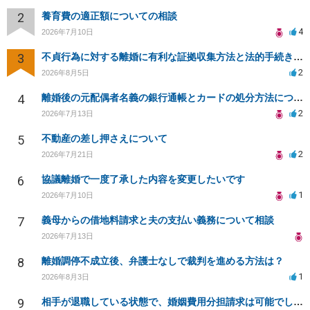
2
養育費の適正額についての相談
4
2026年7月10日
3
不貞行為に対する離婚に有利な証拠収集方法と法的手続きについて
2
2026年8月5日
4
離婚後の元配偶者名義の銀行通帳とカードの処分方法について
2
2026年7月13日
5
不動産の差し押さえについて
2
2026年7月21日
6
協議離婚で一度了承した内容を変更したいです
1
2026年7月10日
7
義母からの借地料請求と夫の支払い義務について相談
2026年7月13日
8
離婚調停不成立後、弁護士なしで裁判を進める方法は？
1
2026年8月3日
9
相手が退職している状態で、婚姻費用分担請求は可能でしょうか？