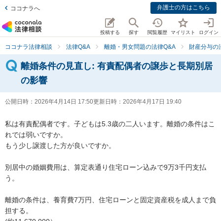
弁護士の方はこちら
ココナラへ
投稿する
探す
閲覧履歴
マイリスト
ログイン
ココナラ法律相談
法律Q&A
離婚・男女問題の法律Q&A
財産分与の
離婚条件の見直し: 有責配偶者の譲歩と長期別居
の影響
公開日時：
2026年4月14日 17:50
更新日時：
2026年4月17日 19:40
私は有責配偶者です。子どもは5.3歳の二人います。離婚の条件はこ
れでは弱いですか。

もう少し譲渡した方が良いですか。

別居中の婚姻費用は、算定表通り住宅ローン込みで9万3千円支払
う。

離婚の条件は、養育費7万円、住宅ローンと固定資産税を成人まで負
担する。
