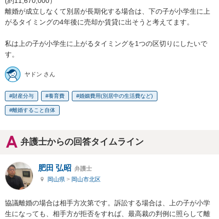
(約11,670,000）

離婚が成立しなくて別居が長期化する場合は、下の子が小学生に上
がるタイミングの4年後に売却か賃貸に出そうと考えてます。

私は上の子が小学生に上がるタイミングを1つの区切りにしたいで
す。
ヤドン さん
財産分与
養育費
婚姻費用(別居中の生活費など)
離婚すること自体
弁護士からの回答タイムライン
肥田 弘昭
弁護士
岡山県
>
岡山市北区
協議離婚の場合は相手方次第です。訴訟する場合は、上の子が小学
生になっても、相手方が拒否をすれば、最高裁の判例に照らして離