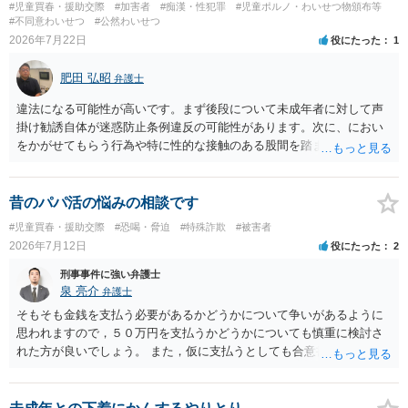
#児童買春・援助交際
#加害者
#痴漢・性犯罪
#児童ポルノ・わいせつ物頒布等
#不同意わいせつ
#公然わいせつ
2026年7月22日
役にたった
1
肥田 弘昭
弁護士
違法になる可能性が高いです。まず後段について未成年者に対して声
掛け勧誘自体が迷惑防止条例違反の可能性があります。次に、におい
をかがせてもらう行為や特に性的な接触のある股間を踏ませる行為
は、児童に有害行為をさせるとして児童福祉法違反、青少年保護育成
条例違反などに該当する可能性が高いです。ご参考にしてください。
昔のパパ活の悩みの相談です
#児童買春・援助交際
#恐喝・脅迫
#特殊詐欺
#被害者
2026年7月12日
役にたった
2
刑事事件に強い弁護士
泉 亮介
弁護士
そもそも金銭を支払う必要があるかどうかについて争いがあるように
思われますので，５０万円を支払うかどうかについても慎重に検討さ
れた方が良いでしょう。 また，仮に支払うとしても合意書を交わし，
清算条項等を入れた上で，相手との関係をしっかりと断てるように書
面を作成したうえで支払いをする必要があるでしょう。 一度弁護士に
相談をされた方が良いかと思われます。