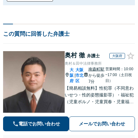
この質問に回答した弁護士
奥村 徹
弁護士
大阪府
奥村＆田中法律事務所
南森町駅
営業時間：10:00
大
大阪
~17:00（土日祝
阪
市北
から徒歩
|
府
区
日）
7分
【簡易相談無料】性犯罪（不同意わ
いせつ・性的姿態撮影罪）・福祉犯
（児童ポルノ・児童買春・児童福祉
法・青少年条例）・ネット犯罪（名
誉毀損・わいせつ物・不正アクセス
等）に非常に詳しい弁護士です
電話でお問い合わせ
メールでお問い合わせ