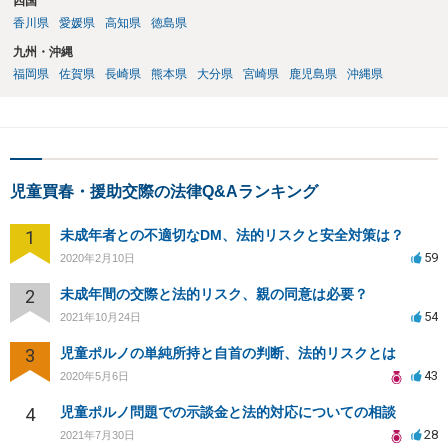
四国
香川県
愛媛県
高知県
徳島県
九州・沖縄
福岡県
佐賀県
長崎県
熊本県
大分県
宮崎県
鹿児島県
沖縄県
児童買春・援助交際の法律Q&Aランキング
1
未成年者との不適切なDM、法的リスクと安全対策は？
59
2020年2月10日
2
未成年間の交際と法的リスク、親の同意は必要？
54
2021年10月24日
3
児童ポルノの単純所持と自首の判断、法的リスクとは
43
2020年5月6日
4
児童ポルノ問題での示談金と法的対応についての相談
28
2021年7月30日