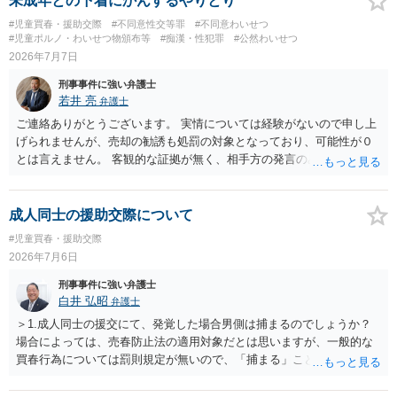
未成年との下着にかんするやりとり
#児童買春・援助交際
#不同意性交等罪
#不同意わいせつ
#児童ポルノ・わいせつ物頒布等
#痴漢・性犯罪
#公然わいせつ
2026年7月7日
刑事事件に強い弁護士
若井 亮
弁護士
ご連絡ありがとうございます。 実情については経験がないので申し上
げられませんが、売却の勧誘も処罰の対象となっており、可能性が０
とは言えません。 客観的な証拠が無く、相手方の発言のみで逮捕され
るということはないかと思います。
成人同士の援助交際について
#児童買春・援助交際
2026年7月6日
刑事事件に強い弁護士
白井 弘昭
弁護士
＞1.成人同士の援交にて、発覚した場合男側は捕まるのでしょうか？
場合によっては、売春防止法の適用対象だとは思いますが、一般的な
買春行為については罰則規定が無いので、「捕まる」ことは無いと思
います。 ＞2.対価を与えての行為が援交にあたると私は認識している
のですが、プレゼント感覚で金品を与えた場合も援交になってしまう