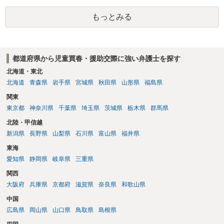
のでしょうか？ 交際＝恋愛感情あり、と定義すれば、恋愛感情が無く
もっとみる
金品目的で交際することは、普通の交際ではなく援助（目的）交際と
なるのでしょうね。 また、交際と交友は異なると思います。交際は、
友人関係（交友）を超えた、性的な関係と考えるべきでしょう。 ＞過
去の成人同士の援交においても、男側は捕まる可能性はあるのでしょ
都道府県から児童買春・援助交際に強い弁護士を探す
うか？ そのような法律の制定については存じ上げませんが、刑法は
「遡及処罰禁止」ですので、当時適法であれば、過去に遡って処罰さ
北海道・東北
れることはありません。 以上、私見ながらご参考まで。
北海道
青森県
岩手県
宮城県
秋田県
山形県
福島県
関東
東京都
神奈川県
千葉県
埼玉県
茨城県
栃木県
群馬県
北陸・甲信越
新潟県
長野県
山梨県
石川県
富山県
福井県
東海
愛知県
静岡県
岐阜県
三重県
関西
大阪府
兵庫県
京都府
滋賀県
奈良県
和歌山県
中国
広島県
岡山県
山口県
鳥取県
島根県