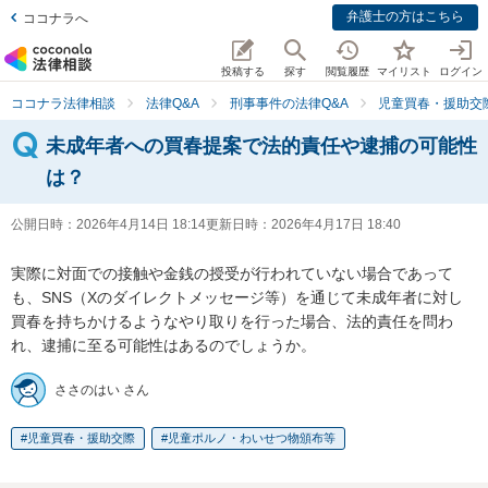
弁護士の方はこちら
ココナラへ
投稿する
探す
閲覧履歴
マイリスト
ログイン
ココナラ法律相談
法律Q&A
刑事事件の法律Q&A
児童買春・援助交
未成年者への買春提案で法的責任や逮捕の可能性
は？
公開日時：
2026年4月14日 18:14
更新日時：
2026年4月17日 18:40
実際に対面での接触や金銭の授受が行われていない場合であって
も、SNS（Xのダイレクトメッセージ等）を通じて未成年者に対し
買春を持ちかけるようなやり取りを行った場合、法的責任を問わ
れ、逮捕に至る可能性はあるのでしょうか。
ささのはい さん
児童買春・援助交際
児童ポルノ・わいせつ物頒布等