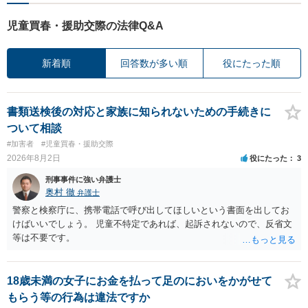
児童買春・援助交際の法律Q&A
新着順
回答数が多い順
役にたった順
書類送検後の対応と家族に知られないための手続きに
ついて相談
#加害者
#児童買春・援助交際
2026年8月2日
役にたった
3
刑事事件に強い弁護士
奥村 徹
弁護士
警察と検察庁に、携帯電話で呼び出してほしいという書面を出してお
けばいいでしょう。 児童不特定であれば、起訴されないので、反省文
等は不要です。
18歳未満の女子にお金を払って足のにおいをかがせて
もらう等の行為は違法ですか