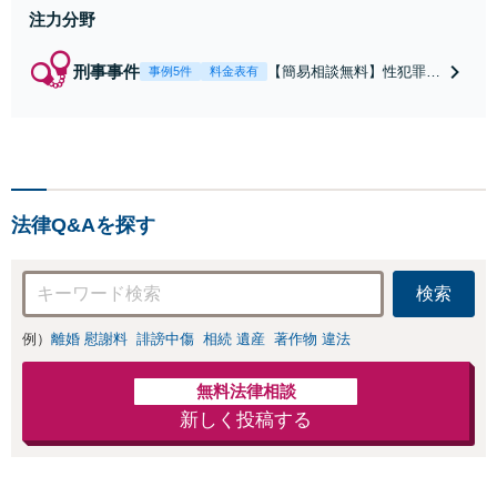
注力分野
刑事事件
【簡易相談無料】性犯罪
事例5件
料金表有
（不同意性交・不同意わい
せつ）・福祉犯（児童ポル
ノ・児童買春・児童福祉
法・青少年条例）・ネット
犯罪（名誉毀損・わいせつ
物・不正アクセス・リベン
法律Q&Aを探す
ジポルノ罪等）に非常に詳
しい弁護士です
検索
例）
離婚 慰謝料
誹謗中傷
相続 遺産
著作物 違法
無料法律相談
新しく投稿する