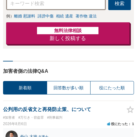
検索
例）
離婚 慰謝料
誹謗中傷
相続 遺産
著作物 違法
無料法律相談
新しく投稿する
加害者側の法律Q&A
新着順
回答数が多い順
役にたった順
公判用の反省文と再発防止策、について
#加害者
#万引き・窃盗罪
#刑事裁判
2026年8月6日
役にたった
1
外山 大地
弁護士