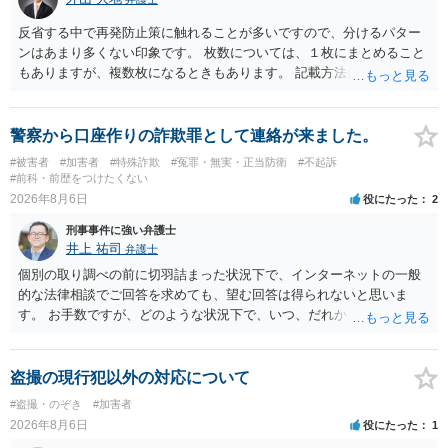
反省する中で再発防止策に触れることが多いですので、分けるパター
ンはあまり多くない印象です。 枚数については、１枚にまとめること
もありますが、複数枚になるときもあります。 記載方法については、
手書きかどうかで裁判官に与える印象が大きく変わることはないと思
います。 したがいまして、いずれも良いかと考えます。
警察から口座作りの詐欺罪として連絡が来ました。
#被害者
#加害者
#特殊詐欺
#冤罪・無実・正当防衛
#不起訴
#前科・前歴をつけたくない
2026年8月6日
役にたった
2
刑事事件に強い弁護士
井上 祐司
弁護士
個別の取り調べの前に切羽詰まった状況下で、インターネットの一般
的な法律相談でご回答を求めても、望む回答は得られないと思いま
す。 お手数ですが、どのような状況下で、いつ、だれからどのような
経緯で口座の提供を頼まれ開設したか、それによる詐欺等の収益がど
の程度だと聞いているのかということについて、お近くで詳細な法律
相談を受けられたうえで対処方法を探された方がよいと思われます。
盗撮の現行犯以外の対応について
一般論でいえば、任意取り調べの場合、ＩＣレコーダーを持参して取
#盗撮・のぞき
#加害者
り調べ内容を録音することは必須だと考えます。
2026年8月6日
役にたった
1