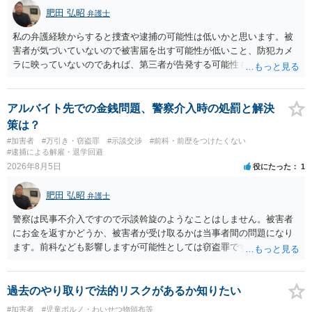
肥田 弘昭
弁護士
私の弁護経験からすると捜査や逮捕の可能性は低いかと思います。被
害者が気づいていないので被害届を出す可能性が低いこと、防犯カメ
ラに映っていないのであれば、第三者が告発する可能性も低いこと、
証拠は削除されていることからです。但し、「電車内で携帯で対面に
座る女性を盗撮(全体像写真1枚と5秒程度の動画)してしまいました。下
着や胸など強調したものではありません。」とありますが、少なくと
アルバイト先での金銭問題、警察介入時の処罰と解決
も捜査段階では性的姿態等撮影罪の被疑事実で逮捕勾留されるケース
策は？
が私の弁護経験では多くなった印象です（最終的には不起訴ないし各
#加害者
#万引き・窃盗罪
#示談交渉
#前科・前歴をつけたくない
都道府県の迷惑防止条例違反になることもあります）。2度としないこ
#逮捕による解雇・退学回避
とをお勧めいたします。ご参考にしてください。
2026年8月5日
役にたった
1
肥田 弘昭
弁護士
警察は民事不介入ですので示談斡旋のようなことはしません。被害者
にお金を返すかどうか、被害者が受け取るかは当事者間の問題になり
ます。前科なども影響しますが可能性としては窃盗罪ですので、逮捕
勾留や略式起訴などの可能性もあります。ご参考にしてください。
過去のやり取りで法的リスクがあるか知りたい
#加害者
#児童ポルノ・わいせつ物頒布等