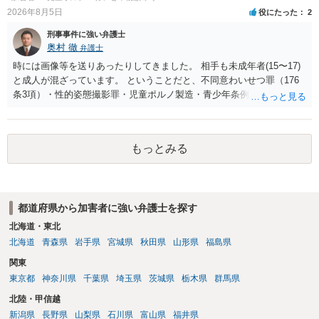
2026年8月5日
役にたった
2
刑事事件に強い弁護士
奥村 徹
弁護士
時には画像等を送りあったりしてきました。 相手も未成年者(15〜17)
と成人が混ざっています。 ということだと、不同意わいせつ罪（176
条3項）・性的姿態撮影罪・児童ポルノ製造・青少年条例違反（わいせ
つ行為 児童ポルノ要求）などが検討されます。 重い罪もあるの
で、警察にバレれば、それなりの捜査を受けるでしょう。
もっとみる
都道府県から加害者に強い弁護士を探す
北海道・東北
北海道
青森県
岩手県
宮城県
秋田県
山形県
福島県
関東
東京都
神奈川県
千葉県
埼玉県
茨城県
栃木県
群馬県
北陸・甲信越
新潟県
長野県
山梨県
石川県
富山県
福井県