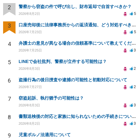
2
警察から窃盗の件で呼び出し、財布返却で自首すべきか？
5
2026年8月2日
3
口座売却後に法律事務所からの返済通知、どう対処すべきか？
5
2026年7月23日
4
弁護士の意見が異なる場合の信頼基準について教えてください
3
2026年7月25日
5
LINEで会社批判、警察が立件する可能性は？
2
2026年8月3日
6
盗撮行為の後日捜査や逮捕の可能性と初動対応について
2
2026年7月27日
7
窃盗起訴、執行猶予の可能性は？
3
2026年8月3日
8
書類送検後の対応と家族に知られないための手続きについて相談
3
2026年8月2日
9
児童ポルノ法適用について