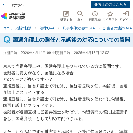
弁護士の方はこちら
ココナラへ
投稿する
探す
閲覧履歴
マイリスト
ログイン
ココナラ法律相談
法律Q&A
刑事事件の法律Q&A
加害者の法律Q&A
国選弁護士の選任と示談後の対応についての質問
公開日時：
2026年4月14日 09:44
更新日時：
2026年4月16日 12:02
東京で当番弁護士や、国選弁護士をやられている方に質問です。

被疑者に資力がなく、国選になる場合

どのケースが多いですか？

逮捕直後に、当番弁護士で呼ばれ、被疑者援助を使い勾留後、国選
弁護士にスライドする

逮捕直後に、当番弁護士で呼ばれ、被疑者援助を使わずに勾留後、
国選弁護士にスライドする。

被疑者が逮捕直後に当番弁護士を呼ばず、勾留質問の際に国選請求
をし、国選弁護士として初めて配点される。

また、ちなみにですが被害者と示談をした後に勾留延長され、準抗