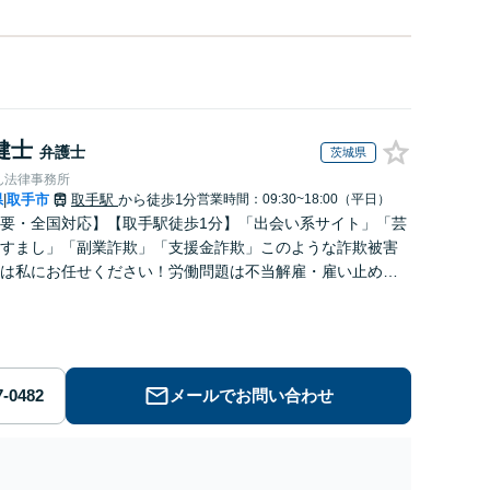
健士
弁護士
茨城県
ん法律事務所
県
取手市
取手駅
から徒歩1分
営業時間：09:30~18:00（平日）
|
要・全国対応】【取手駅徒歩1分】「出会い系サイト」「芸
すまし」「副業詐欺」「支援金詐欺」このような詐欺被害
は私にお任せください！労働問題は不当解雇・雇い止め・
払いの相談【完全成功報酬制】【相談料着手金0円】
メールでお問い合わせ