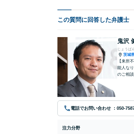
この質問に回答した弁護士
鬼沢 
じょうば
茨城
【来所不
能人なり
のご相談
残業代未
電話でお問い合わせ
注力分野