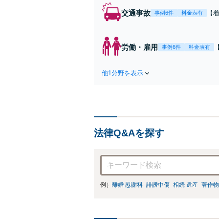
交通事故
【
事例6件
料金表有
重
金0
当
労働・雇用
事例6件
料金表有
【
他1分野を表示
法律Q&Aを探す
例）
離婚 慰謝料
誹謗中傷
相続 遺産
著作物