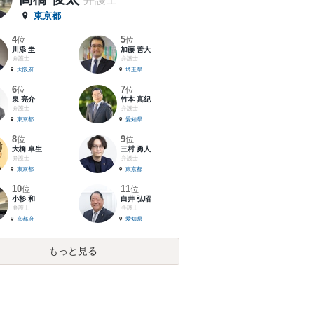
東京都
4
5
位
位
川添 圭
加藤 善大
弁護士
弁護士
大阪府
埼玉県
6
7
位
位
泉 亮介
竹本 真紀
弁護士
弁護士
東京都
愛知県
8
9
位
位
大橋 卓生
三村 勇人
弁護士
弁護士
東京都
東京都
10
11
位
位
小杉 和
白井 弘昭
弁護士
弁護士
京都府
愛知県
もっと見る