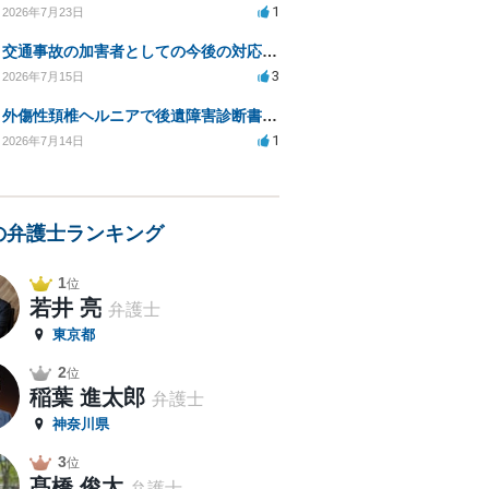
1
2026年7月23日
交通事故の加害者としての今後の対応と弁護士相談のタイミングは？
3
2026年7月15日
外傷性頚椎ヘルニアで後遺障害診断書の申請での症状の伝え方等
1
2026年7月14日
の弁護士ランキング
1
位
若井 亮
弁護士
東京都
2
位
稲葉 進太郎
弁護士
神奈川県
3
位
髙橋 俊太
弁護士