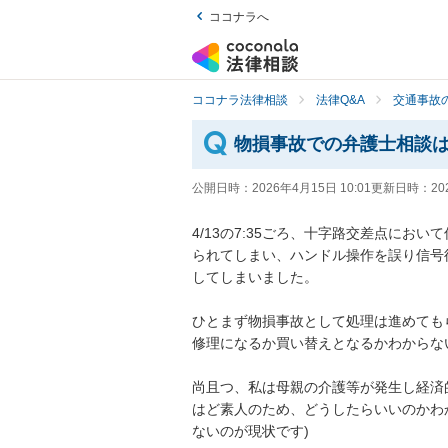
ココナラへ
ココナラ法律相談
法律Q&A
交通事故の
物損事故での弁護士相談
公開日時：
2026年4月15日 10:01
更新日時：
20
4/13の7:35ごろ、十字路交差点に
られてしまい、ハンドル操作を誤り信号
してしまいました。

ひとまず物損事故として処理は進めても
修理になるか買い替えとなるかわからない
尚且つ、私は母親の介護等が発生し経済
はど素人のため、どうしたらいいのかわ
ないのが現状です)
