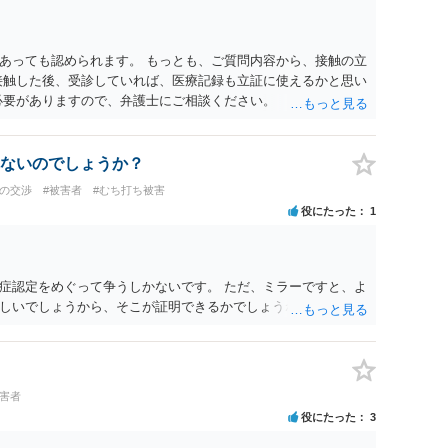
たりのご事情も踏まえて、依頼意思の確認方法等を検討する必
あっても認められます。 もっとも、ご質問内容から、接触の立
接触した後、受診していれば、医療記録も立証に使えるかと思い
必要がありますので、弁護士にご相談ください。
ないのでしょうか？
との交渉
#被害者
#むち打ち被害
役にたった
1
症認定をめぐって争うしかないです。 ただ、ミラーですと、よ
しいでしょうから、そこが証明できるかでしょうね。
被害者
役にたった
3