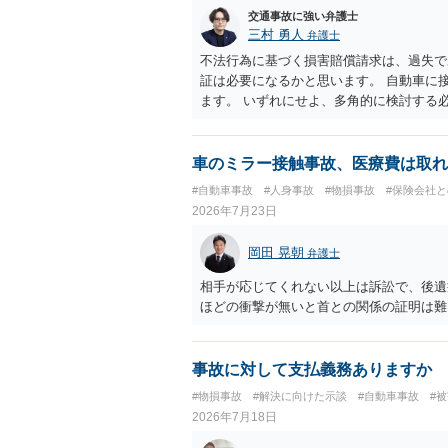
思疎通が難しいとのことですので、そのあ
交通事故に強い弁護士
要があると思われます。
三村 勇人
弁護士
不法行為に基づく損害賠償請求は、過失で
証は必要になるかと思います。 自動車に
ます。 いずれにせよ、多角的に検討する
車のミラー接触事故、医療費は取れ
#自動車事故
#人身事故
#物損事故
#保険会社
2026年7月23日
岡田 晃朝
弁護士
相手が応じてくれない以上は訴訟で、後遺
ほどの衝撃が無いと首との関係の証明は難
事故に対して支払義務ありますか
#物損事故
#解決に向けた示談
#自動車事故
#
2026年7月18日