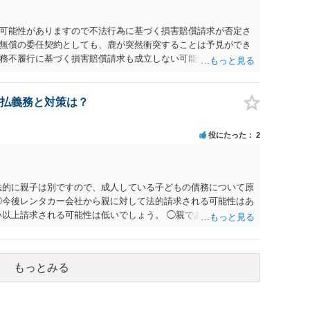
可能性がありますので不法行為に基づく損害賠償請求が否定さ
無償の委任契約としても、鹿が突然衝突することは予見ができ
務不履行に基づく損害賠償請求も成立しない可能性がありま
可能性が高いです。ご参考にしてください。
払義務と対策は？
役にたった
2
法的に親子は別ですので、成人している子どもの債務について原
◯今後レンタカー会社から親に対して法的請求される可能性はあ
い以上請求される可能性は低いでしょう。 ◯親である私は今後
対してご自身は支払いを拒み、請求するのであれば本人に対して
もっとみる