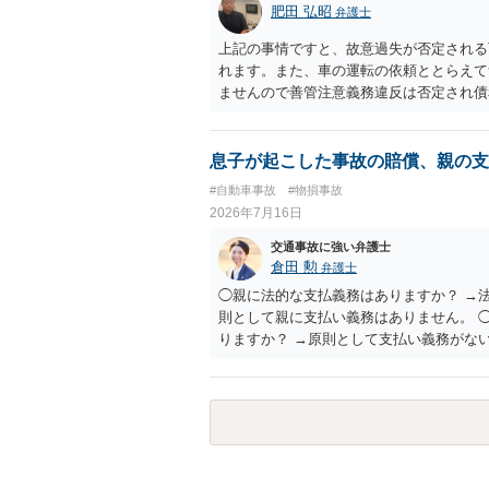
肥田 弘昭
弁護士
上記の事情ですと、故意過失が否定される
れます。また、車の運転の依頼ととらえて
ませんので善管注意義務違反は否定され債
す。以上の理由から支払義務は否定される
息子が起こした事故の賠償、親の支
#自動車事故
#物損事故
2026年7月16日
交通事故に強い弁護士
倉田 勲
弁護士
◯親に法的な支払義務はありますか？ →
則として親に支払い義務はありません。 
りますか？ →原則として支払い義務がな
どう対応すべきでしょうか？ →債権者に
請求するよう言う程度かと思います。