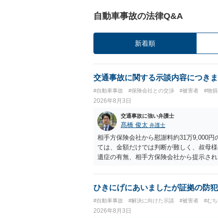
自動車事故の法律Q&A
新着順
交通事故に関する示談内容につきま
#自動車事故
#保険会社との交渉
#被害者
#物
2026年8月3日
交通事故に強い弁護士
髙橋 俊太
弁護士
相手方保険会社から慰謝料約31万9,00
ては、金額だけでは判断が難しく、叔母様
遺症の有無、相手方保険会社から提示され
から提示される慰謝料額については、弁護
で、以下の資料・情報を準備した上で、弁
会社から届いている示談金額の提示書類 
ひきにげにあいましたが証拠の防犯
入院の有無、通院回数 ・現在も症状が残
#自動車事故
#解決に向けた示談
#被害者
#む
今回の事故で利用できる弁護士費用特約が
2026年8月3日
弁護士が受任する場合には、叔母様ご本人