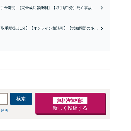
着手金0円】【完全成功報酬制】【取手駅1分】死亡事故・
度後遺障害に実績多数あり！3カ月以内スピード解決／示談
円→500万円の事例も「死亡事故の慰謝料請求は遺族の正
な権利です」【24時間予約受付】【休日・電話相談可】
【取手駅徒歩1分】【オンライン相談可】【労働問題の多彩
全国出張対応】
な解決方法をご提案】「会社と争うのは気が引ける」「残
業代不払いは何が証拠になるの？」ご相談で悩みを解消！
使用期間中の解雇も解決金あり／コロナ関係の解雇・残業
代未払いも対応可【相談無料】
検索
無料法律相談
新しく投稿する
 違法