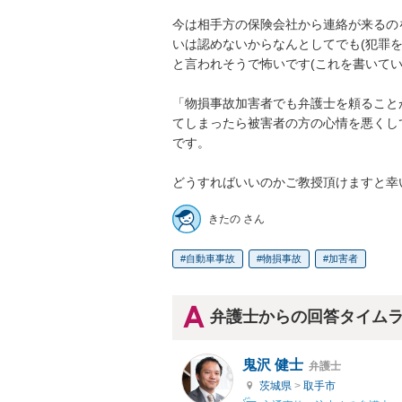
今は相手方の保険会社から連絡が来るの
いは認めないからなんとしてでも(犯罪
と言われそうで怖いです(これを書いている
「物損事故加害者でも弁護士を頼ること
てしまったら被害者の方の心情を悪くし
です。

どうすればいいのかご教授頂けますと幸
きたの さん
自動車事故
物損事故
加害者
弁護士からの回答タイム
鬼沢 健士
弁護士
茨城県
>
取手市