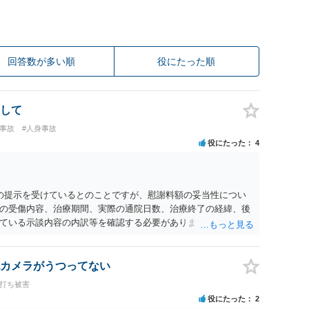
回答数が多い順
役にたった順
して
損事故
#人身事故
役にたった
4
0円の提示を受けているとのことですが、慰謝料額の妥当性につい
の受傷内容、治療期間、実際の通院日数、治療終了の経緯、後
ている示談内容の内訳等を確認する必要があります。保険会社
士が介入することにより増額を検討できる場合がありますの
護士に個別に相談することをお勧めいたします。 ・相手方保険
・叔母様の診断名、けがの内容 ・治療開始日及び治療終了日 ・
カメラがうつってない
っているか ・叔母様ご本人やご家族等が加入している保険に、
ち打ち被害
付帯しているか なお、被害者は叔母様ご本人となりますので、
役にたった
2
の依頼意思等を確認する必要があります。日本語での十分な意