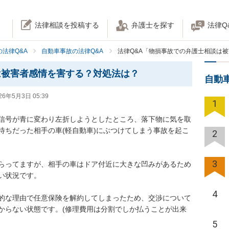
法律相談を投稿する
弁護士を探す
法律Q
法律Q&A
自動車事故の法律Q&A
法律Q&A「物損事故での弁護士相談は
は被害者感情を害する？対処法は？
自動
26年5月3日 05:39
1
おいて信号が青に変わり左折しようとしたところ、落下物に気を取
待ちだった相手の車(軽自動車)にぶつけてしまう事故を起こ
2
3
らってますが、相手の車はドア付近に大きな凹みがあるため
状況です。

4
的な理由で任意保険を解約してしまったため、交渉について
からない状態です。(修理費用は分割でしか払うことが出来
5