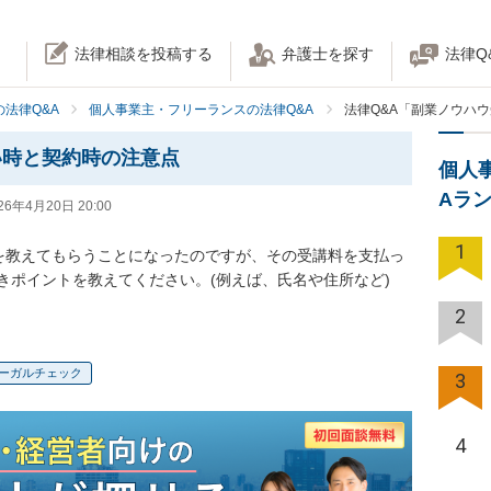
法律相談を投稿する
弁護士を探す
法律Q
法律Q&A
個人事業主・フリーランスの法律Q&A
法律Q&A「副業ノウハ
い時と契約時の注意点
個人
Aラ
26年4月20日 20:00
1
を教えてもらうことになったのですが、その受講料を支払っ
きポイントを教えてください。(例えば、氏名や住所など)
2
ーガルチェック
3
4