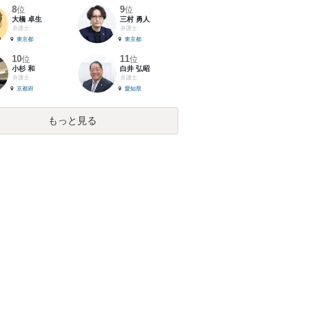
8
9
位
位
大橋 卓生
三村 勇人
弁護士
弁護士
東京都
東京都
10
11
位
位
小杉 和
白井 弘昭
弁護士
弁護士
京都府
愛知県
もっと見る