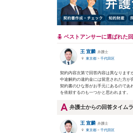
ベストアンサーに選ばれた
王 宣麟
弁護士
東京都
>
千代田区
契約内容次第で回答内容は異なります
中途解約の違約金には留意された方が良
契約書のひな形がお手元にあるのであ
を依頼するのも一つかと思われます。
弁護士からの回答タイム
王 宣麟
弁護士
東京都
>
千代田区