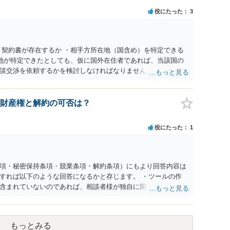
ィビティ参加は自己の判断と責任によること、③講師の故意・
役にたった
3
責任を限定することを明示すること。 この辺りは意識して書類
。 公開の場で個別具体的な内容に従って回答するのにも限界が
士の相談されることをお勧めします。
・契約書が存在するか ・相手方所在地（国含め）を特定できる
在地が特定できたとしても、仮に国外在住者であれば、当該国の
談交渉を依頼するかを検討しなければなりませんが、海外弁護
チャージが高く、費用倒れになる可能性も高いです。 公開の場
ので、詳細は別途お問合せいただいた方がよいかと存じます。
財産権と解約の可否は？
役にたった
1
項・秘密保持条項・競業条項・解約条項）にもより回答内容は
すれば以下のような回答になるかと存じます。 ・ツールの作
含まれていないのであれば、相談者様が独自に開発したツール
 ・相手方の同意が得られるのであれば、契約を合意解除するこ
については、契約書上の他の条項との兼ね合いで不利にならな
競業避止義務が契約上課されているのであれば、同業に納品する
もっとみる
約終了後であっても「●年間、競業避止義務が存続する」とい