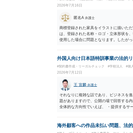
2026年7月16日
匿名A
弁護士
商標登録された家具をイラストに描いただ
は、登録された名称・ロゴ・立体形状を、
使用した場合に問題となります。したがっ
標権侵害にはなりにくいと考えられます。
し、公式商品やライセンス商品と誤認させ
得ます。家具のデザインに著作権が認めら
外国人向け日本語特訓事業の法的リ
プレゼントでも、著作権侵害は成立し得ま
#契約書作成・リーガルチェック
#学校法人
#個
しているかが重要です。 また、日本の商
2026年7月12日
る場合は、販売国の商標・意匠等を確認す
消滅している、侵害に当たらない、又は単
王 宣麟
弁護士
が販売していることだけでは、適法とは判
それなりに複雑な話であり、ビジネスを進
題がありますので、公開の場で回答する内
全体的な方向性でいえば、 ・提供するサ
け、サーフィンや農業体験、工場見学等の
流・学習機会として整理すること。 ・宿
ト本人と事業者の間で完結させ、日本語講
海外顧客への作品未払い問題、法的
と。 ・利用規約・免責条項では、①講師