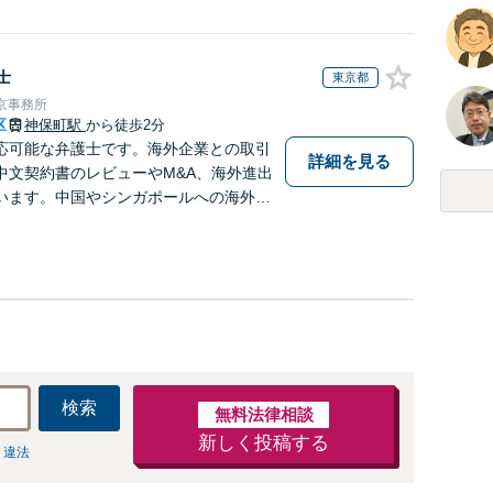
士
東京都
京事務所
区
神保町駅
から徒歩2分
応可能な弁護士です。海外企業との取引
詳細を見る
中文契約書のレビューやM&A、海外進出
います。中国やシンガポールへの海外留
あるため、現地文化を踏まえたきめ細か
可能です。
検索
無料法律相談
新しく投稿する
 違法