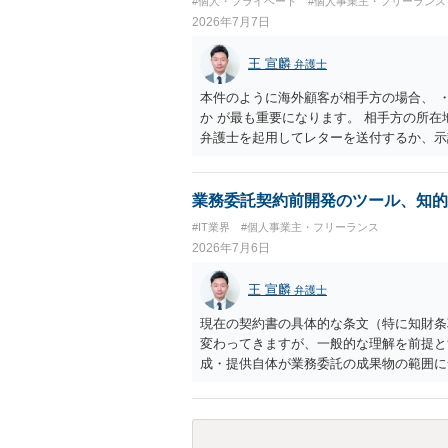
#個人・プライベート
#個人事業主・フリーランス
立場であること、②参加者の移動・アクテ
2026年7月7日
重大な過失を除く範囲で事故等についての
等を作成された方がよろしいかと思います
王 宣麟
弁護士
ありますので、資料などを持参の上、弁護
本件のように海外顧客が相手方の場合、 
か が最も重要になります。 相手方の所
弁護士を起用してレターを送付するか、示
士は一般的に、日本の弁護士よりもタイム
で詳細なご相談を聞くには限界があります
業務委託契約前開発のツール、知的
#IT業界
#個人事業主・フリーランス
2026年7月6日
王 宣麟
弁護士
現在の契約書の具体的な条文（特に知財条
変わってきますが、一般的な理解を前提と
成・提供自体が業務委託の成果物の範囲に
であるため知的財産が相談者様に帰属する
とも可能。ただし合意解除する場合の条項
いよう調整が必要 ・契約を残す場合は、
ことが難しくなるケースもある。他方で契