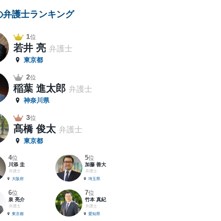
の弁護士ランキング
1
位
若井 亮
弁護士
東京都
2
位
稲葉 進太郎
弁護士
神奈川県
3
位
髙橋 俊太
弁護士
東京都
4
5
位
位
川添 圭
加藤 善大
弁護士
弁護士
大阪府
埼玉県
6
7
位
位
泉 亮介
竹本 真紀
弁護士
弁護士
東京都
愛知県