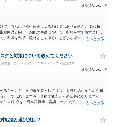
役にたった
2
けで、直ちに商標権侵害になるわけではありません。 商標権
指定商品と同一・類似の商品について、出所を示す表示として
て、家具を作品の題材として描くにとどまる場合は、通常、商
 ただし、家具名や特徴的な形状を商品名・広告に大きく表示
る販売方法であれば、商標権や不正競争防止法上の問題が生じ
れる場合は、著作権も別途問題となります。 無料のSNS投稿や
スクと対策について教えてください
す。商標権については、有料か無料かよりも、商標として使用
人事業主・フリーランス
#スタートアップ・新規事業
標権は原則として日本国内にのみ効力を持ちます。外国で販売す
役にたった
2
る必要があります。 他の作家の例は、許諾を得ている、権利が
に権利行使されていないなど、様々な可能性があります。他人
断できません。
めるためにどこまで事業者としてリスクを織り込むかという問
容としてはあくまでも一般的な観点からの回答になりますが、
ービスの中心を「日本語授業・言語コーチング」と明確に位置付
アクティビティは、旅行商品ではなく授業に付随した無償の交
泊・交通・レンタカー等の契約主体および支払は常にクライアン
師は予約手続や支払の代理・媒介・取次・窓口を担わないこ
対処法と選択肢は？
は旅行業者ではなく運送・宿泊等のサービス提供者とは独立した