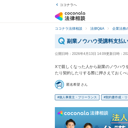
ココナラへ
ココナラ法律相談
法律Q&A
企業法務の
副業ノウハウ受講料支払
公開日時：
2026年4月13日 14:09
更新日時：
20
Xで親しくなった人から副業のノウハウ
たり契約したりする際に押さえておくべ
匿名希望 さん
個人事業主・フリーランス
契約書作成・リ