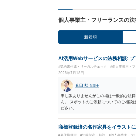
個人事業主・フリーランスの法
新着順
AI活用Webサービスの法務相談:
#契約書作成・リーガルチェック
#個人事業主・フ
2026年7月18日
倉田 勲
弁護士
申し訳ありませんがこの場は一般的な法律
ん。 スポットのご依頼についてのご相談
ださい。
商標登録済の名作家具をイラストに
#著作権侵害
#知的財産・特許
#個人事業主・フ