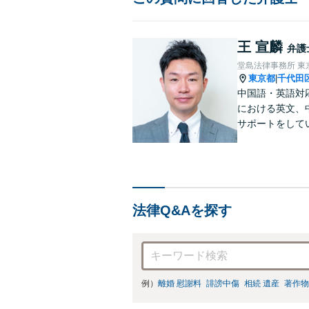
王 宣麟
弁護
堂島法律事務所 東
東京都
千代田
|
中国語・英語対
における英文、
サポートをして
学・出向経験も
なアドバイスが
法律Q&Aを探す
例）
離婚 慰謝料
誹謗中傷
相続 遺産
著作物