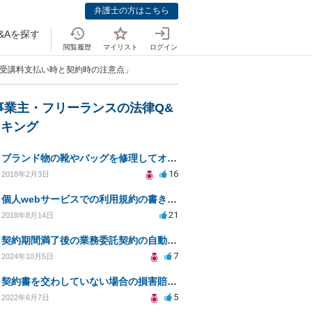
弁護士の方はこちら
&Aを探す
閲覧履歴
マイリスト
ログイン
ウ受講料支払い時と契約時の注意点」
事業主・フリーランスの法律Q&
ンキング
ブランド物の靴やバッグを修理してオークションなどに出品したりすることは商標権の侵害にあたりますか？
16
2018年2月3日
個人webサービスでの利用規約の書き方として「株式会社○○（以下当社）」と違う表現はありますか？
21
2018年8月14日
契約期間満了後の業務委託契約の自動更新について
7
2024年10月5日
契約書を交わしていない場合の損害賠償について
5
2022年6月7日