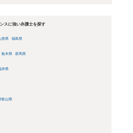
であっても注意が必要 ということになるかと存じます。 ご不
護士の相談されることをお勧めします。
ンスに強い弁護士を探す
山形県
福島県
栃木県
群馬県
福井県
和歌山県