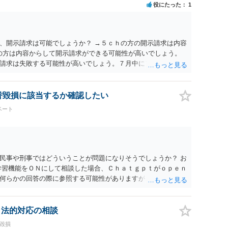
役にたった
1
、開示請求は可能でしょうか？ →５ｃｈの方の開示請求は内容
ramの方は内容からして開示請求ができる可能性が高いでしょう。
請求は失敗する可能性が高いでしょう。７月中にアカウントが
する可能性が高いように思われます。 相手を特定できた場合、
は可能でしょうか？ →訴訟外の交渉で相手方が認めれば負担さ
なった場合は、実際の弁護士費用が認められる場合と認められ
名誉毀損に該当するか確認したい
ょう。
ベート
民事や刑事ではどういうことが問題になりそうでしょうか？ お
学習機能をＯＮにして相談した場合、Ｃｈａｔｇｐｔがｏｐｅｎ
何らかの回答の際に参照する可能性がありますが、個人名や会
抽象化されて回答に織り込まれる可能性が生じるにすぎません
とは思えませんし、名誉棄損として、個人や会社に対する誹謗
われません。 もちろん、誰がその内容をｃｈａｔｇｐｔに入力
、法的対応の相談
、個人や会社の特定をせずに書き込んだことで（おそらく特定
誉毀損