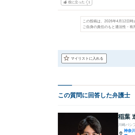
役に立った
1
この投稿は、2026年4月12日
ご自身の責任のもと適法性・有
マイリストに入れる
この質問に回答した弁護士
稲葉 
川崎パシ
神奈