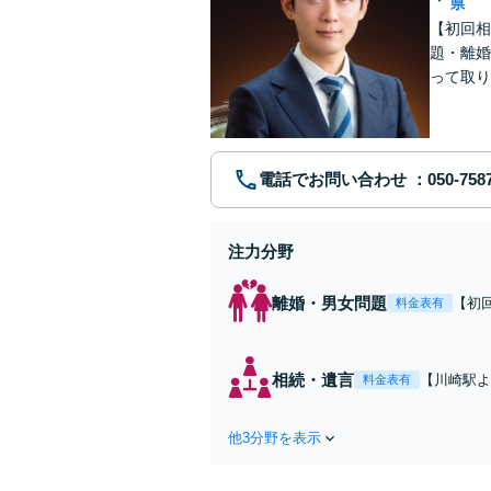
県
【初回相
題・離婚
って取り
問い合わ
電話でお問い合わせ
注力分野
離婚・男女問題
【初
料金表有
れた
費・
た弁
相続・遺言
【川崎駅よ
料金表有
ます
作成などの
心がけ，質
他3分野を表示