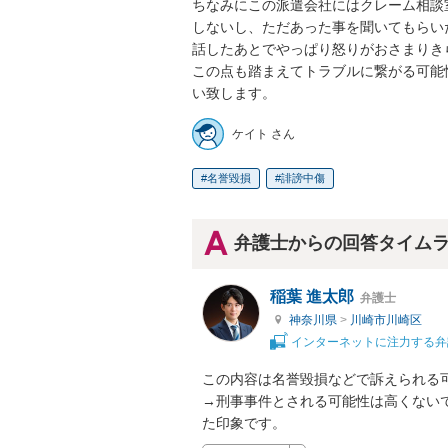
ちなみにこの派遣会社にはクレーム相談
しないし、ただあった事を聞いてもらい
話したあとでやっぱり怒りがおさまりき
この点も踏まえてトラブルに繋がる可能
い致します。
ケイト さん
名誉毀損
誹謗中傷
弁護士からの回答タイム
稲葉 進太郎
弁護士
神奈川県
>
川崎市川崎区
インターネットに注力する弁
この内容は名誉毀損などで訴えられる可
→刑事事件とされる可能性は高くない
た印象です。