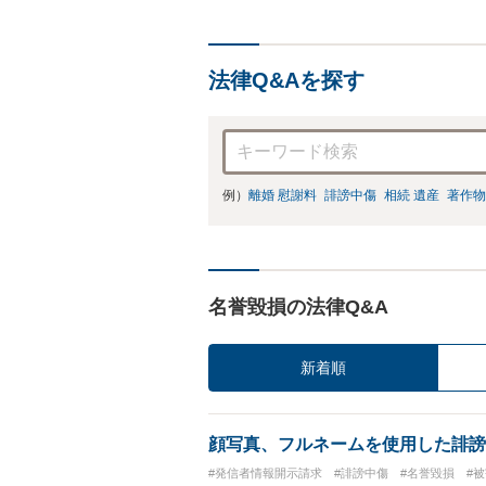
法律Q&Aを探す
例）
離婚 慰謝料
誹謗中傷
相続 遺産
著作物
名誉毀損の法律Q&A
新着順
顔写真、フルネームを使用した誹謗
#発信者情報開示請求
#誹謗中傷
#名誉毀損
#