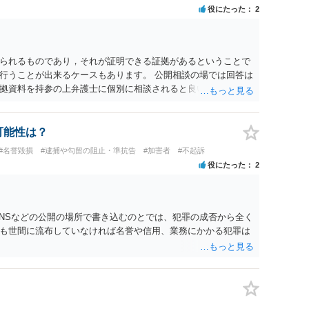
刑事民事の責任に問われることはないでしょう。 私見ながらご
役にたった
2
られるものであり，それが証明できる証拠があるということで
行うことが出来るケースもあります。 公開相談の場では回答は
拠資料を持参の上弁護士に個別に相談されると良いでしょう。
可能性は？
#名誉毀損
#逮捕や勾留の阻止・準抗告
#加害者
#不起訴
役にたった
2
SNSなどの公開の場所で書き込むのとでは、犯罪の成否から全く
も世間に流布していなければ名誉や信用、業務にかかる犯罪は