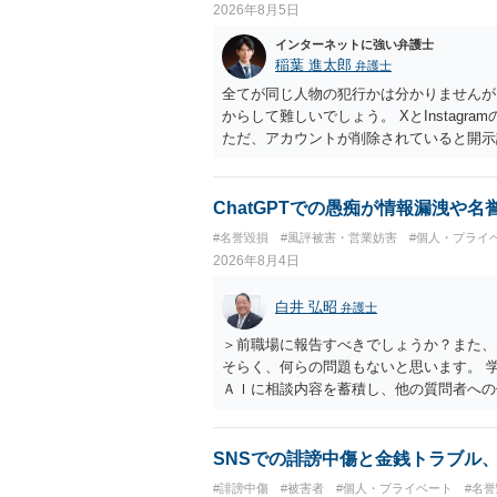
2026年8月5日
インターネットに強い弁護士
稲葉 進太郎
弁護士
全てが同じ人物の犯行かは分かりませんが
からして難しいでしょう。 XとInstag
ただ、アカウントが削除されていると開示
削除されている場合、今から進めても失敗
相手に全ての弁護士費用を負担させること
せることができるでしょう。訴訟で判決と
ChatGPTでの愚痴が情報漏洩や
ない場合があり何ともいえないところでし
#名誉毀損
#風評被害・営業妨害
#個人・プライ
2026年8月4日
白井 弘昭
弁護士
＞前職場に報告すべきでしょうか？また、
そらく、何らの問題もないと思います。 
ＡＩに相談内容を蓄積し、他の質問者への
社名を特定していない限り、一般論として
ので、その情報自体が、秘密情報に当たる
中傷の不特定多数への公開に当たるとも思
SNSでの誹謗中傷と金銭トラブル
したかも第三者にしられることはないので
#誹謗中傷
#被害者
#個人・プライベート
#名