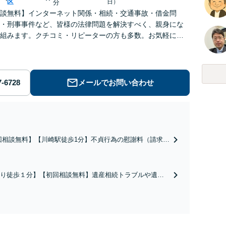
区
日）
分
談無料】インターネット関係・相続・交通事故・借金問
・刑事事件など、皆様の法律問題を解決すべく、親身にな
組みます。クチコミ・リピーターの方も多数。お気軽にお
せ下さい。
メールでお問い合わせ
回相談無料】【川崎駅徒歩1分】不貞行為の慰謝料（請求さ
／請求したい）・熟年離婚・年金分割・婚姻費用・養育
財産分与・離婚の慰謝料など実績多数。川崎地域に根ざし
護士として、あなたの人生の再スタートを全力で後押しし
り徒歩１分】【初回相談無料】遺産相続トラブルや遺言
。
相続問題に豊富な実績があります。安心・信頼・丁寧を
の高いリーガルサービスを目指しております。