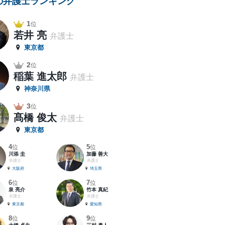
の弁護士ランキング
1
位
若井 亮
弁護士
東京都
2
位
稲葉 進太郎
弁護士
神奈川県
3
位
髙橋 俊太
弁護士
東京都
4
5
位
位
川添 圭
加藤 善大
弁護士
弁護士
大阪府
埼玉県
6
7
位
位
泉 亮介
竹本 真紀
弁護士
弁護士
東京都
愛知県
8
9
位
位