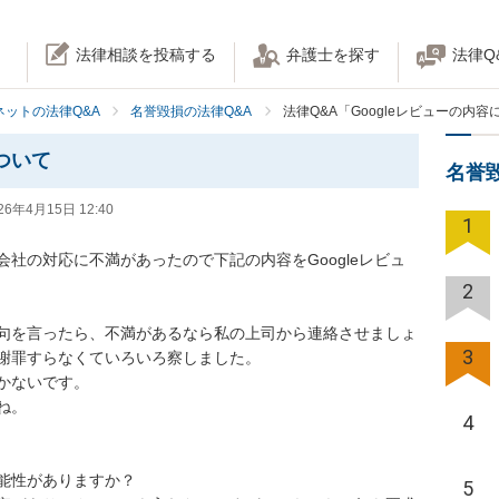
法律相談を投稿する
弁護士を探す
法律Q
ネットの法律Q&A
名誉毀損の法律Q&A
法律Q&A「Googleレビューの内
ついて
名誉
26年4月15日 12:40
1
社の対応に不満があったので下記の内容をGoogleレビュ
2
句を言ったら、不満があるなら私の上司から連絡させましょ
3
謝罪すらなくていろいろ察しました。

ないです。

。

4
能性がありますか？

5