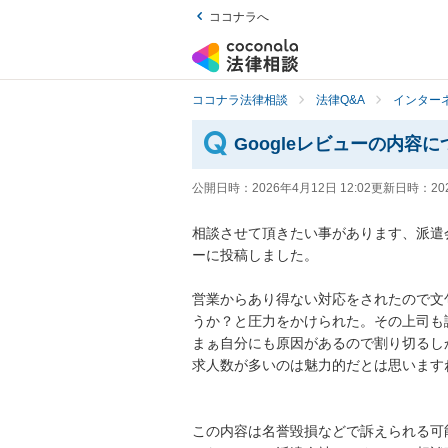
ココナラへ
ココナラ法律相談
法律Q&A
インター
Googleレビューの内容に
公開日時：
2026年4月12日 12:02
更新日時：
20
相談させて頂きたい事があります、派遣会
ーに投稿しました。

営業からあり得ない対応をされたので文
うか？と圧力をかけられた。その上司も
まぁ自分にも原因があるので割り切るしか
求人数が多いのは魅力的だとは思いますね
この内容は名誉毀損などで訴えられる可