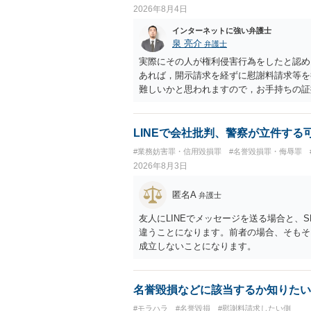
して書き込んだとしても）、相談者さんが
2026年8月4日
参考まで。
インターネットに強い弁護士
泉 亮介
弁護士
実際にその人が権利侵害行為をしたと認め
あれば，開示請求を経ずに慰謝料請求等を
難しいかと思われますので，お手持ちの証
LINEで会社批判、警察が立件する
#業務妨害罪・信用毀損罪
#名誉毀損罪・侮辱罪
2026年8月3日
匿名A
弁護士
友人にLINEでメッセージを送る場合と、
違うことになります。前者の場合、そもそ
成立しないことになります。
名誉毀損などに該当するか知りたい
#モラハラ
#名誉毀損
#慰謝料請求したい側