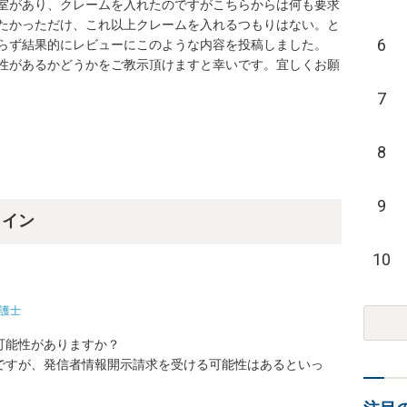
室があり、クレームを入れたのですがこちらからは何も要求
たかっただけ、これ以上クレームを入れるつもりはない。と
6
らず結果的にレビューにこのような内容を投稿しました。

性があるかどうかをご教示頂けますと幸いです。宜しくお願
7
8
9
ライン
10
護士
能性がありますか？

ですが、発信者情報開示請求を受ける可能性はあるといっ