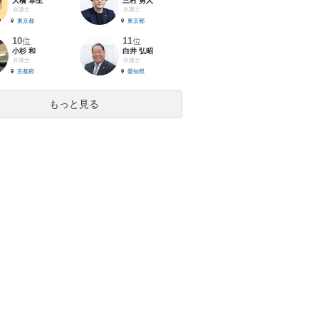
大橋 卓生
三村 勇人
弁護士
弁護士
東京都
東京都
10
11
位
位
小杉 和
白井 弘昭
弁護士
弁護士
京都府
愛知県
もっと見る