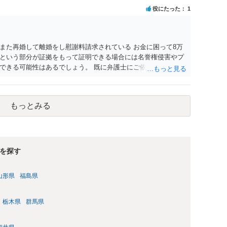
役にたった
1
また再婚して離婚をし慰謝料請求されている お金に困って8万
という部分が証拠をもって証明できる場合には名誉権侵害やプ
できる可能性はあるでしょう。 既に弁護士にご依頼されている
合わせの末どのように対応するかを決められると良いでしょ
もっとみる
を探す
山形県
福島県
栃木県
群馬県