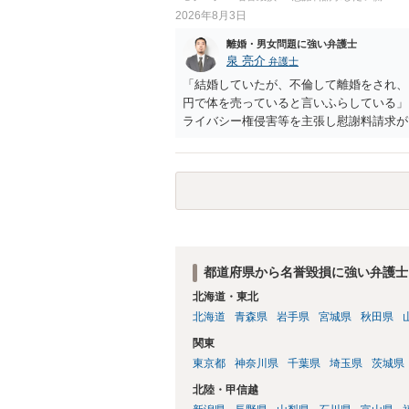
2026年8月3日
離婚・男女問題に強い弁護士
泉 亮介
弁護士
「結婚していたが、不倫して離婚をされ、
円で体を売っていると言いふらしている」
ライバシー権侵害等を主張し慰謝料請求が
とのことですので，依頼中の弁護士と打ち
う。
都道府県から名誉毀損に強い弁護士
北海道・東北
北海道
青森県
岩手県
宮城県
秋田県
関東
東京都
神奈川県
千葉県
埼玉県
茨城県
北陸・甲信越