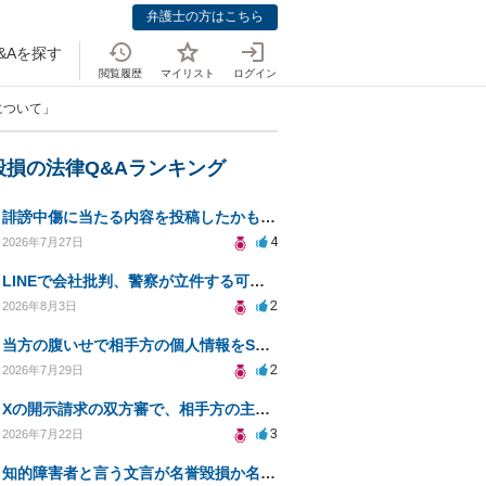
弁護士の方はこちら
&Aを探す
閲覧履歴
マイリスト
ログイン
容について」
毀損の法律Q&Aランキング
誹謗中傷に当たる内容を投稿したかもしれない。開示請求や民事刑事裁判に発展しうるのか教えて欲しい。
4
2026年7月27日
LINEで会社批判、警察が立件する可能性は？
2
2026年8月3日
当方の腹いせで相手方の個人情報をSNSで晒してしまい名誉毀損させてしまったかもしれない
2
2026年7月29日
Xの開示請求の双方審で、相手方の主張が口頭ばかりで把握しきれません
3
2026年7月22日
知的障害者と言う文言が名誉毀損か名誉感情の侵害になるか教えてほしい。