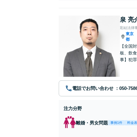
泉 亮
彩結法律
東京
都
【全国対
板、飲食
事】犯罪
ポート【
電話でお問い合わせ
注力分野
離婚・男女問題
事例1件
料金