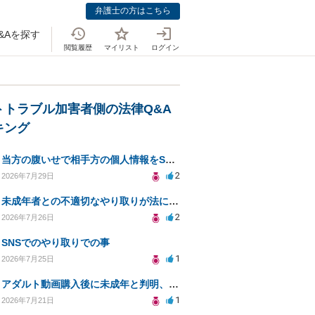
弁護士の方はこちら
&Aを探す
閲覧履歴
マイリスト
ログイン
トトラブル加害者側の法律Q&A
キング
当方の腹いせで相手方の個人情報をSNSで晒してしまい名誉毀損させてしまったかもしれない
2
2026年7月29日
未成年者との不適切なやり取りが法に触れる可能性と対処法
2
2026年7月26日
SNSでのやり取りでの事
1
2026年7月25日
アダルト動画購入後に未成年と判明、法的リスクはある？
1
2026年7月21日