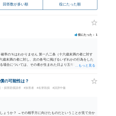
回答数が多い順
役にたった順
役にたった
1
 確率の％はわかりません 第一八二条（十六歳未満の者に対す
十六歳未満の者に対し、次の各号に掲げるいずれかの行為をした
る場合については、その者が生まれた日より五年以上前の日に
刑又は五十万円以下の罰金に処する。 一 威迫し、偽計を用い
拒まれたにもかかわらず、反復して面会を要求すること。 三
み若しくは約束をして面会を要求すること。 2前項の罪を犯
償の可能性は？
満の者と面会をした者は、二年以下の拘禁刑又は百万円以下の
訟・損害賠償請求
#加害者
#名誉毀損
#誹謗中傷
しょうか？ →その相手方に向けたものだということが見て分か