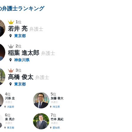
の弁護士ランキング
1
位
若井 亮
弁護士
東京都
2
位
稲葉 進太郎
弁護士
神奈川県
3
位
髙橋 俊太
弁護士
東京都
4
5
位
位
川添 圭
加藤 善大
弁護士
弁護士
大阪府
埼玉県
6
7
位
位
泉 亮介
竹本 真紀
弁護士
弁護士
東京都
愛知県