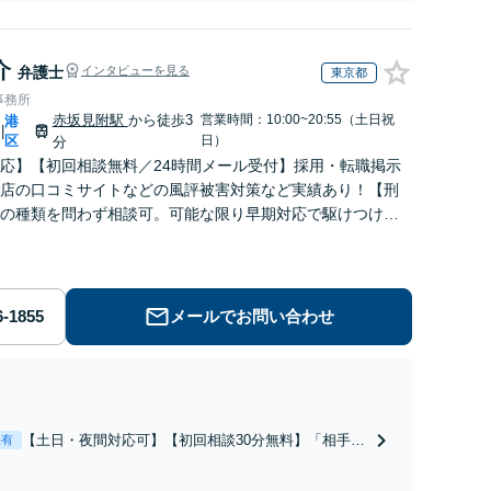
ご相談ください。
介
弁護士
インタビューを見る
東京都
事務所
赤坂見附駅
から徒歩3
営業時間：10:00~20:55（土日祝
港
|
区
日）
分
応】【初回相談無料／24時間メール受付】採用・転職掲示
店の口コミサイトなどの風評被害対策など実績あり！【刑
の種類を問わず相談可。可能な限り早期対応で駆けつけサ
労働】不当解雇・残業代請求はおまかせください
メールでお問い合わせ
【土日・夜間対応可】【初回相談30分無料】「相手方
表有
から書面を提示されたら、サインする前にご相談を」
経験豊富な弁護士が全力で交渉にあたります！相手方