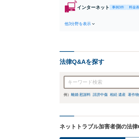
インターネット
事例3件
料金
他3分野を表示
法律Q&Aを探す
例）
離婚 慰謝料
誹謗中傷
相続 遺産
著作物
ネットトラブル加害者側の法律