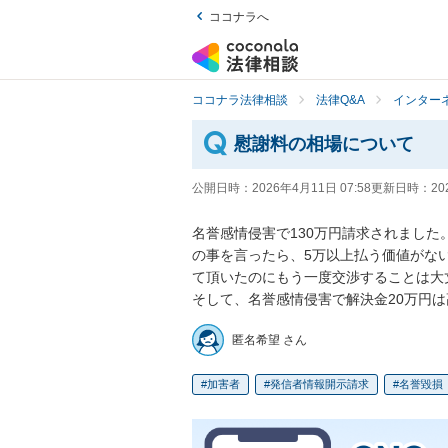
ココナラへ
ココナラ法律相談
法律Q&A
インター
慰謝料の相場について
公開日時：
2026年4月11日 07:58
更新日時：
20
名誉感情侵害で130万円請求されました
の事を言ったら、5万以上払う価値がな
て頂いたのにもう一度交渉することは大
そして、名誉感情侵害で解決金20万円
匿名希望 さん
加害者
発信者情報開示請求
名誉毀損