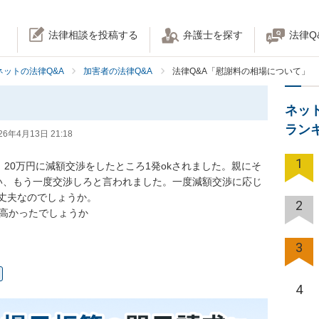
法律相談を投稿する
弁護士を探す
法律Q
ネットの法律Q&A
加害者の法律Q&A
法律Q&A「慰謝料の相場について」
ネッ
ラン
26年4月13日 21:18
1
。20万円に減額交渉をしたところ1発okされました。親にそ
い、もう一度交渉しろと言われました。一度減額交渉に応じ
丈夫なのでしょうか。

2
は高かったでしょうか
3
4