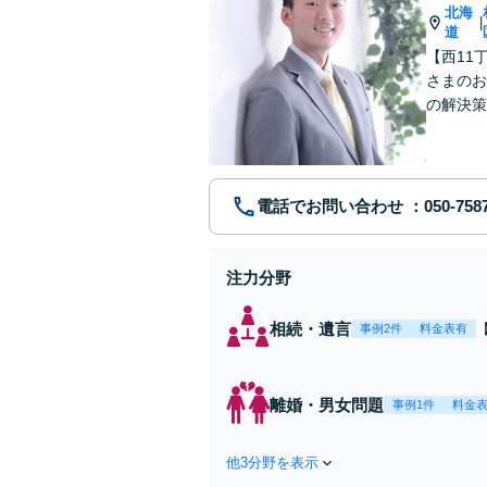
北海
|
道
【西11
さまのお
の解決策
道筋が見
ださい。
電話でお問い合わせ
注力分野
相続・遺言
事例2件
料金表有
離婚・男女問題
事例1件
料金
他3分野を表示