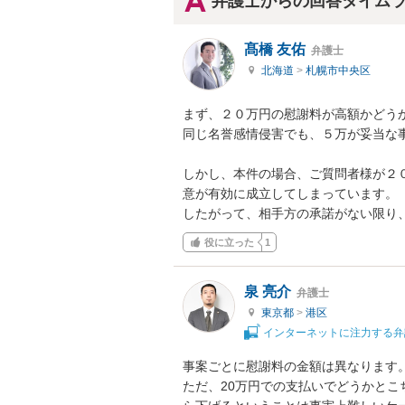
弁護士からの回答タイム
髙橋 友佑
弁護士
北海道
>
札幌市中央区
まず、２０万円の慰謝料が高額かどうか
同じ名誉感情侵害でも、５万が妥当な
しかし、本件の場合、ご質問者様が２
意が有効に成立してしまっています。

したがって、相手方の承諾がない限り
役に立った
1
泉 亮介
弁護士
東京都
>
港区
インターネットに注力する弁
事案ごとに慰謝料の金額は異なります。
ただ、20万円での支払いでどうかと