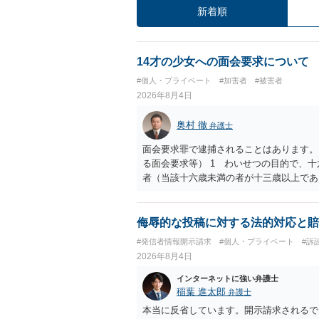
新着順
14才の少女への面会要求について
#個人・プライベート
#加害者
#被害者
2026年8月4日
奥村 徹
弁護士
面会要求罪で逮捕されることはあります。
る面会要求等） 1 わいせつの目的で、
者（当該十六歳未満の者が十三歳以上であ
生まれた者に限る。）は、一年以下の拘禁
又は誘惑して面会を要求すること。 二 
金銭その他の利益を供与し、又はその申込
侮辱的な投稿に対する法的対応と賠
し、よってわいせつの目的で当該十六歳未
#発信者情報開示請求
#個人・プライベート
#訴
罰金に処する。
2026年8月4日
インターネットに強い弁護士
稲葉 進太郎
弁護士
本当に反省しています。開示請求されるで