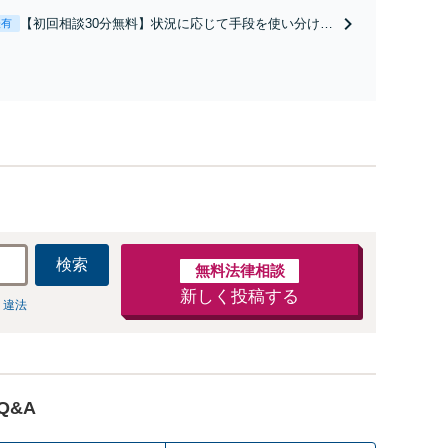
と直接話す精神的負担を軽減「弁護士の交渉で慰謝料
【初回相談30分無料】状況に応じて手段を使い分け、
表有
金額アップ／減額交渉も対応可」【完全個室対応】
適切な方法で投稿の削除・発信者情報開示請求をおこ
ないます「企業やお店の風評被害対策／売り上げ低下
防止のために尽力」加害者側の対応可：開示請求の意
見照会が来たときの対処法、被害者との示談交渉
検索
無料法律相談
新しく投稿する
 違法
Q&A