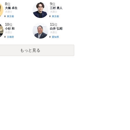
8
9
位
位
大橋 卓生
三村 勇人
弁護士
弁護士
東京都
東京都
10
11
位
位
小杉 和
白井 弘昭
弁護士
弁護士
京都府
愛知県
もっと見る