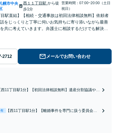
西１１丁目駅
から徒
営業時間：07:00~20:00（土日
札幌市中央
区
祝日）
歩1分
丁目駅直結】【相続・交通事故は初回法律相談無料】依頼者
話をじっくりと丁寧に伺いお気持ちに寄り添いながら最善
を共に考えていきます。弁護士に相談するだけでも解決の
えて気持ちが楽になることもあります。お気軽にご相談く
メールでお問い合わせ
【西11丁目駅1分】【初回法律相談無料】遺産分割協議や遺
言作成、相続放棄など、お困りの際はぜひご相談くださ
い。じっくりと耳を傾け、状況やお気持ちを丁寧に受け止
めながら、最適な解決策を一緒に考えてまいります。【電
【西11丁目駅1分】【離婚事件を専門に扱う委員会で
表有
話・メール・WEB相談可】
副委員長】依頼者さまの精神的な負担を軽減できるよ
う、じっくりとお話を伺い、お気持ちに寄り添うこと
を大切にしています。離婚するか悩んでいる段階でも