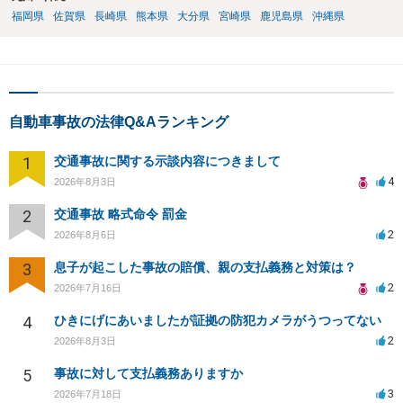
福岡県
佐賀県
長崎県
熊本県
大分県
宮崎県
鹿児島県
沖縄県
自動車事故の法律Q&Aランキング
1
交通事故に関する示談内容につきまして
4
2026年8月3日
2
交通事故 略式命令 罰金
2
2026年8月6日
3
息子が起こした事故の賠償、親の支払義務と対策は？
2
2026年7月16日
4
ひきにげにあいましたが証拠の防犯カメラがうつってない
2
2026年8月3日
5
事故に対して支払義務ありますか
3
2026年7月18日