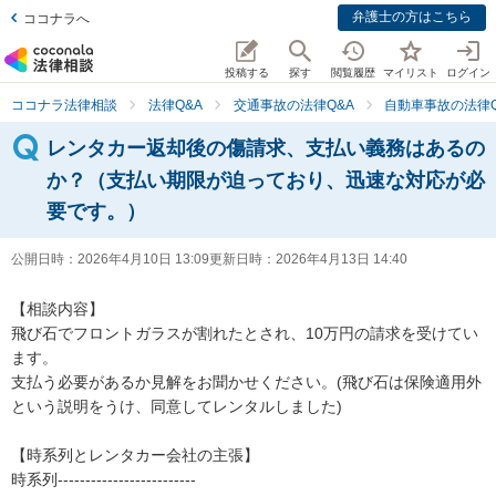
弁護士の方はこちら
ココナラへ
投稿する
探す
閲覧履歴
マイリスト
ログイン
ココナラ法律相談
法律Q&A
交通事故の法律Q&A
自動車事故の法律Q
レンタカー返却後の傷請求、支払い義務はあるの
か？（支払い期限が迫っており、迅速な対応が必
要です。）
公開日時：
2026年4月10日 13:09
更新日時：
2026年4月13日 14:40
【相談内容】

飛び石でフロントガラスが割れたとされ、10万円の請求を受けてい
ます。

支払う必要があるか見解をお聞かせください。(飛び石は保険適用外
という説明をうけ、同意してレンタルしました)

【時系列とレンタカー会社の主張】

時系列-------------------------
