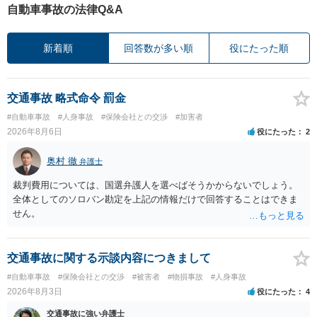
自動車事故の法律Q&A
新着順
回答数が多い順
役にたった順
交通事故 略式命令 罰金
#自動車事故
#人身事故
#保険会社との交渉
#加害者
2026年8月6日
役にたった
2
奥村 徹
弁護士
裁判費用については、国選弁護人を選べばそうかからないでしょう。
全体としてのソロバン勘定を上記の情報だけで回答することはできま
せん。
交通事故に関する示談内容につきまして
#自動車事故
#保険会社との交渉
#被害者
#物損事故
#人身事故
2026年8月3日
役にたった
4
交通事故に強い弁護士