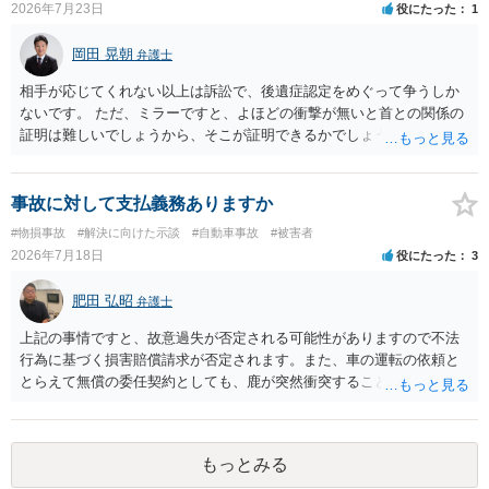
2026年7月23日
役にたった
1
岡田 晃朝
弁護士
相手が応じてくれない以上は訴訟で、後遺症認定をめぐって争うしか
ないです。 ただ、ミラーですと、よほどの衝撃が無いと首との関係の
証明は難しいでしょうから、そこが証明できるかでしょうね。
事故に対して支払義務ありますか
#物損事故
#解決に向けた示談
#自動車事故
#被害者
2026年7月18日
役にたった
3
肥田 弘昭
弁護士
上記の事情ですと、故意過失が否定される可能性がありますので不法
行為に基づく損害賠償請求が否定されます。また、車の運転の依頼と
とらえて無償の委任契約としても、鹿が突然衝突することは予見がで
きませんので善管注意義務違反は否定され債務不履行に基づく損害賠
償請求も成立しない可能性があります。以上の理由から支払義務は否
定される可能性が高いです。ご参考にしてください。
もっとみる