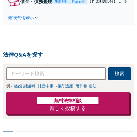
借金・債務整理
【丸太町駅8分】
事例1件
料金表有
く冷静な主張が重
【弁護士歴10年】
要です。財産分与
自己破産、任意整
／養育費など【弁
他1分野を表示
理、個人整理、時
護士歴10年】離婚
効の援用など。浪
後の生活を見据え
費・事業の失敗に
てアドバイスしま
よる借金も、相談
すので、お気軽に
者さまのご要望を
ご相談ください
踏まえ、解決策を
【初回相談３０分
法律Q&Aを探す
提示します【破産
無料】【電話相談
管財人就任経験
可】
有】【初回相談30
検索
分無料】
例）
離婚 慰謝料
誹謗中傷
相続 遺産
著作物 違法
無料法律相談
新しく投稿する