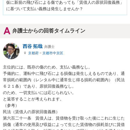
仮に新規の飛び石による傷であっても「賃借人の原状回復義務」
に基づいて支払い義務は発生しませんか？
弁護士からの回答タイムライン
西谷 拓哉
弁護士
京都府
>
京都市中京区
主位的には、既存の傷のため、支払い義務なし。

予備的に、運転中に飛び石による損傷は発生しえるものであり、通
常損耗の範囲内（レンタル中に通常生じ得る損耗の範囲内）（民法
６２１条）であり、原状回復義務なし。

のため、一切支払いには応じられない。

と返答することが考えられます。

（参考）

民法（賃借人の原状回復義務）

第六百二十一条　賃借人は、賃借物を受け取った後にこれに生じた
損傷（通常の使用及び収益によって生じた賃借物の損耗並びに賃借