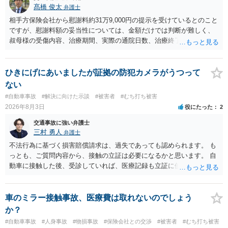
髙橋 俊太
弁護士
相手方保険会社から慰謝料約31万9,000円の提示を受けているとのこと
ですが、慰謝料額の妥当性については、金額だけでは判断が難しく、
叔母様の受傷内容、治療期間、実際の通院日数、治療終了の経緯、後
遺症の有無、相手方保険会社から提示されている示談内容の内訳等を
確認する必要があります。保険会社から提示される慰謝料額について
は、弁護士が介入することにより増額を検討できる場合がありますの
ひきにげにあいましたが証拠の防犯カメラがうつって
で、以下の資料・情報を準備した上で、弁護士に個別に相談すること
ない
をお勧めいたします。 ・相手方保険会社から届いている示談金額の提
#自動車事故
#解決に向けた示談
#被害者
#むち打ち被害
示書類 ・叔母様の診断名、けがの内容 ・治療開始日及び治療終了日
2026年8月3日
役にたった
2
・入院の有無、通院回数 ・現在も症状が残っているか ・叔母様ご本人
やご家族等が加入している保険に、今回の事故で利用できる弁護士費
交通事故に強い弁護士
用特約が付帯しているか なお、被害者は叔母様ご本人となりますの
三村 勇人
弁護士
で、弁護士が受任する場合には、叔母様ご本人の依頼意思等を確認す
不法行為に基づく損害賠償請求は、過失であっても認められます。 も
る必要があります。日本語での十分な意思疎通が難しいとのことです
っとも、ご質問内容から、接触の立証は必要になるかと思います。 自
ので、そのあたりのご事情も踏まえて、依頼意思の確認方法等を検討
動車に接触した後、受診していれば、医療記録も立証に使えるかと思
する必要があると思われます。
います。 いずれにせよ、多角的に検討する必要がありますので、弁護
士にご相談ください。
車のミラー接触事故、医療費は取れないのでしょう
か？
#自動車事故
#人身事故
#物損事故
#保険会社との交渉
#被害者
#むち打ち被害