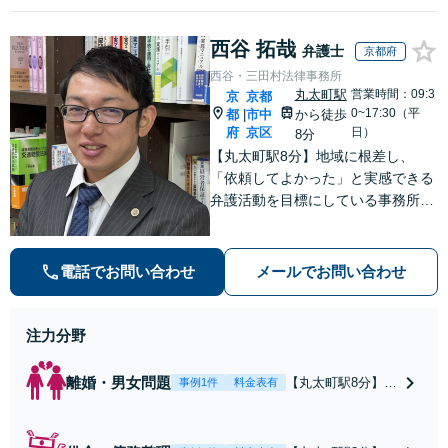
西谷 拓哉
弁護士
京都府
西谷・三田村法律事務所
丸太町駅
営業時間：09:3
京
京都
0~17:30（平
都
市中
から徒歩
|
府
京区
日）
8分
【丸太町駅8分】地域に根差し、
「依頼してよかった」と実感できる
弁護活動を目標にしている事務所で
す【不動産・住まい】宅地建物取引
士の試験に合格、不動産分野の取扱
実績あり【相続・遺言】相談者さま
電話でお問い合わせ
メールでお問い合わせ
に寄り添い、円滑な相続を目指しま
す
注力分野
離婚・男女問題
【丸太町駅8分】調
事例1件
料金表有
停や条件交渉を有
利に進めるには、
法的な根拠に基づ